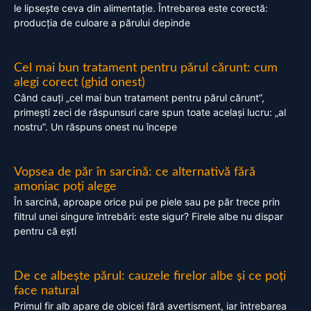
le lipsește ceva din alimentație. Întrebarea este corectă:
producția de culoare a părului depinde
Cel mai bun tratament pentru părul cărunt: cum
alegi corect (ghid onest)
Când cauți „cel mai bun tratament pentru părul cărunt”,
primești zeci de răspunsuri care spun toate același lucru: „al
nostru”. Un răspuns onest nu începe
Vopsea de păr în sarcină: ce alternativă fără
amoniac poți alege
În sarcină, aproape orice pui pe piele sau pe păr trece prin
filtrul unei singure întrebări: este sigur? Firele albe nu dispar
pentru că ești
De ce albește părul: cauzele firelor albe și ce poți
face natural
Primul fir alb apare de obicei fără avertisment, iar întrebarea