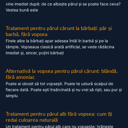
vine imediat după: de ce albește părul și se poate face ceva?
Vestea bună este
Tratament pentru părul cărunt la bărbați: păr și
barbă, fără vopsea
Firele albe la bărbați apar adesea întâi în barbă și pe la
tâmple. Vopseaua clasică arată artificial, se vede rădăcina
imediat și, sincer, puțini bărbați
Alternativă la vopsea pentru părul cărunt: blândă,
fără amoniac
Poate ai obosit să tot vopsești. Poate te ustură scalpul de
fiecare dată. Poate ești însărcinată și nu vrei să riști, sau pur și
simplu
Tratament pentru părul alb fără vopsea: cum îți
redai culoarea naturală
Un tratament pentru părul alb care nu vopsește: hrănește