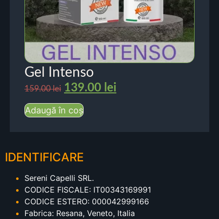
Gel Intenso
139.00
lei
159.00
lei
Adaugă în coș
IDENTIFICARE
Sereni Capelli SRL.
CODICE FISCALE: IT00343169991
CODICE ESTERO: 000042999166
Fabrica: Resana, Veneto, Italia