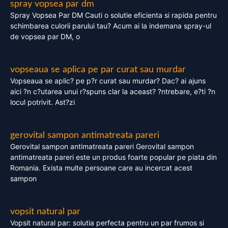
spray vopsea par dm
Spray Vopsea Par DM Cauti o solutie eficienta si rapida pentru
schimbarea culorii parului tau? Acum ai la indemana spray-ul
de vopsea par DM, o
vopseaua se aplica pe par curat sau murdar
Vopseaua se aplic? pe p?r curat sau murdar? Dac? ai ajuns
aici ?n c?utarea unui r?spuns clar la aceast? ?ntrebare, e?ti ?n
locul potrivit. Ast?zi
gerovital sampon antimatreata pareri
Gerovital sampon antimatreata pareri Gerovital sampon
antimatreata pareri este un produs foarte popular pe piata din
Romania. Exista multe persoane care au incercat acest
sampon
vopsit natural par
Vopsit natural par: solutia perfecta pentru un par frumos si