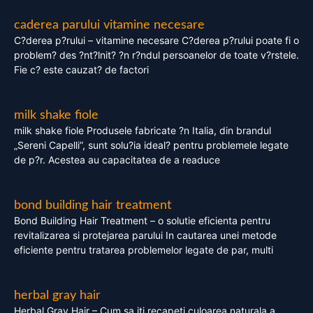
caderea parului vitamine necesare
C?derea p?rului – vitamine necesare C?derea p?rului poate fi o
problem? des ?nt?lnit? ?n r?ndul persoanelor de toate v?rstele.
Fie c? este cauzat? de factori
milk shake fiole
milk shake fiole Produsele fabricate ?n Italia, din brandul
„Sereni Capelli”, sunt solu?ia ideal? pentru problemele legate
de p?r. Acestea au capacitatea de a readuce
bond building hair treatment
Bond Building Hair Treatment – o solutie eficienta pentru
revitalizarea si protejarea parului In cautarea unei metode
eficiente pentru tratarea problemelor legate de par, multi
herbal gray hair
Herbal Gray Hair – Cum sa iti recapeti culoarea naturala a