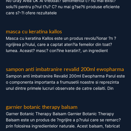
No Gray Area UK Ai vreodat? sentimentul c? nu mai exist?
solu?ii pentru p?rul t?u? C? nu mai g?se?ti produse eficiente
care s?-?i ofere rezultatele
masca cu keratina kallos
Masca cu keratina Kallos este un produs revolu?ionar ?n ?
ngrijirea p?rului, care a captat aten?ia femeilor din toat?
lumea. Aceast? masc? con?ine keratin?, un ingredient
sampon anti imbatranire revalid 200ml ewopharma
Sampon anti imbatranire Revalid 200ml Ewopharma Parul este
o componenta importanta a frumusetii noastre si reprezinta
unul dintre primele lucruri observate de catre ceilalti. Din
garnier botanic therapy balsam
Garner Botanic Therapy Balsam Garnier Botanic Therapy
Balsam este un produs de ?ngrijire a p?rului care se remarc?
prin folosirea ingredientelor naturale. Acest balsam, fabricat