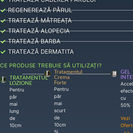
REGENEREAZĂ PĂRUL
TRATEAZĂ MĂTREAȚA
TRATEAZĂ ALOPECIA
TRATEAZĂ BARBA
TRATEAZĂ DERMATITA
CE PRODUSE TREBUIE SĂ UTILIZAȚI?
Tratamentul
GEL
Crema
INT
TRATAMENTUL
Forte
LOZIONE
Acce
Pentru
Pentru
efect
păr
păr
cu
mai
mai
50%
scurt
lung
de
de
Vezi
10cm
10cm
Ofert
Si
>>