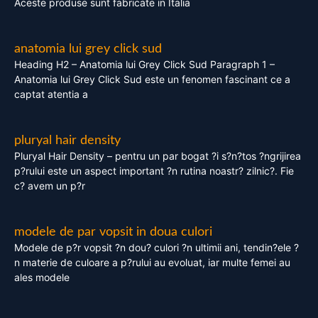
Aceste produse sunt fabricate in Italia
anatomia lui grey click sud
Heading H2 – Anatomia lui Grey Click Sud Paragraph 1 –
Anatomia lui Grey Click Sud este un fenomen fascinant ce a
captat atentia a
pluryal hair density
Pluryal Hair Density – pentru un par bogat ?i s?n?tos ?ngrijirea
p?rului este un aspect important ?n rutina noastr? zilnic?. Fie
c? avem un p?r
modele de par vopsit in doua culori
Modele de p?r vopsit ?n dou? culori ?n ultimii ani, tendin?ele ?
n materie de culoare a p?rului au evoluat, iar multe femei au
ales modele