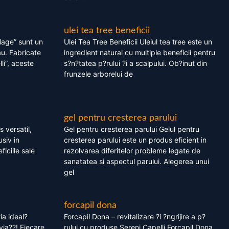
ulei tea tree beneficii
olage” sunt un
Ulei Tea Tree Beneficii Uleiul tea tree este un
au. Fabricate
ingredient natural cu multiple beneficii pentru
li”, aceste
s?n?tatea p?rului ?i a scalpului. Ob?inut din
frunzele arborelui de
gel pentru cresterea parului
 versatil,
Gel pentru cresterea parului Gelul pentru
usiv in
cresterea parului este un produs eficient in
ficiile sale
rezolvarea diferitelor probleme legate de
sanatatea si aspectul parului. Alegerea unui
gel
forcapil dona
ia ideal?
Forcapil Dona – revitalizare ?i ?ngrijire a p?
via??! Fiecare
rului cu produse Sereni Capelli Forcapil Dona