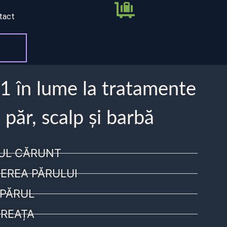
tact
 1 în lume la tratamente
 păr, scalp și barbă
UL CĂRUNT
EREA PĂRULUI
PĂRUL
REAȚA