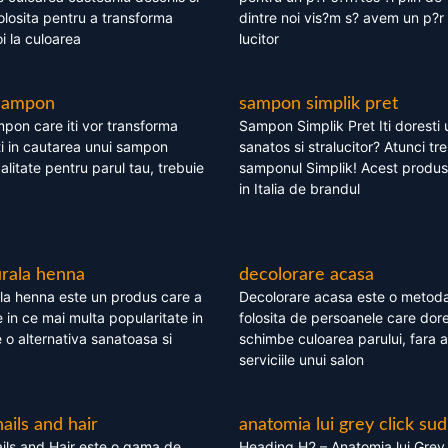
olosita pentru a transforma
dintre noi vis?m s? avem un p?r 
i la culoarea
lucitor
 sampon
sampon simplik pret
mpon care iti vor transforma
Sampon Simplik Pret Iti doresti 
i in cautarea unui sampon
sanatos si stralucitor? Atunci tr
calitate pentru parul tau, trebuie
samponul Simplik! Acest produs 
in Italia de brandul
rala henna
decolorare acasa
la henna este un produs care a
Decolorare acasa este o metoda
e in ce mai multa popularitate in
folosita de persoanele care dore
te o alternativa sanatoasa si
schimbe culoarea parului, fara a
serviciile unui salon
nails and hair
anatomia lui grey click sud
ils and Hair este o gama de
Heading H2 – Anatomia lui Grey