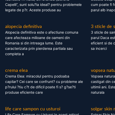
Capelli”, sunt solu?ia ideal? pentru problemele
cum poate fi f
legate de p?r. Aceste produse au
parul alb inapo
alopecia definitiva
3 sticle de
Alopecia definitiva este o afectiune comuna
3 sticle de sa
care afecteaza milioane de oameni din
parul Daca est
Romania si din intreaga lume. Este
eficient si de 
caracterizata prin pierderea partiala sau
sa incerci
completa a
crema elea
vopsea natu
Crema Elea: miracolul pentru podoaba
Vopsea natura
capilar? Cei care se confrunt? cu probleme ale
castigat din c
p?rului ?tiu c?t de dificil poate fi s? g?se?ti
ultimii ani. Es
produse eficiente care
naturala
life care sampon cu usturoi
solgar skin 
Life Care Sampon cu Usturoi In acest articol,
Solgar Skin Na