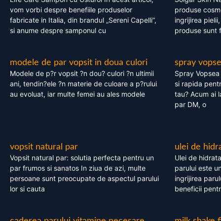
vom vorbi despre benefiile produselor
produse cosme
fabricate in Italia, din brandul „Sereni Capelli”,
ingrijirea pieli
si anume despre samponul cu
produse sunt fa
modele de par vopsit in doua culori
spray vops
Modele de p?r vopsit ?n dou? culori ?n ultimii
Spray Vopsea P
ani, tendin?ele ?n materie de culoare a p?rului
si rapida pent
au evoluat, iar multe femei au ales modele
tau? Acum ai 
par DM, o
vopsit natural par
ulei de hidr
Vopsit natural par: solutia perfecta pentru un
Ulei de hidrata
par frumos si sanatos In ziua de azi, multe
parului este un
persoane sunt preocupate de aspectul parului
ingrijirea paru
lor si cauta
beneficii pent