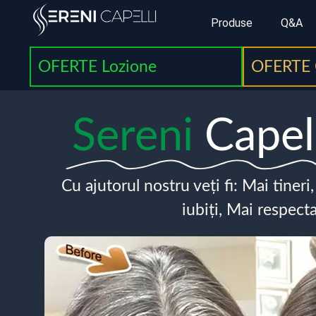
Produse
Q&A
OFERTE Lozione
OFERTE 
Sereni
Capel
Cu ajutorul nostru veți fi: Mai tineri
iubiți, Mai respecta