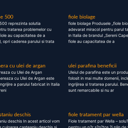
le 500
fiole biolage
 500 reprezinta solutia
fiole biolage Produsele „fiole bi
tru tratarea problemelor cu
adevarat miracol pentru parul t
fiole au capacitatea de a
in Italia de brandul „Sereni Capel
, opri caderea parului si trata
fiole au capacitatea de a
ra cu ulei de argan
ulei parafina beneficii
eaza cu Ulei de Argan
Uleiul de parafina este un produs
reaza cu Ulei de Argan este
folosit in mai multe domenii, incl
grijire a parului fabricat in Italia
ingrijirea si tratarea parului. Bene
reni
sunt remarcabile si nu ar
staniu deschis
fiole tratament par wella
niu deschis In acest articol vom
Fiole tratament par Wella – solu?
 culoarea casteaniu deschis si
pentru un p?r s?n?tos ?i plin de 