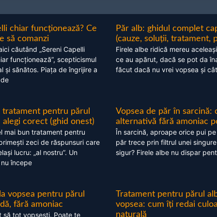
lli chiar funcționează? Ce
Păr alb: ghidul complet c
nte să comanzi
(cauze, soluții, tratament, 
aici căutând „Sereni Capelli
Firele albe ridică mereu aceleași
hiar funcționează”, scepticismul
ce au apărut, dacă se pot da în
 și sănătos. Piața de îngrijire a
făcut dacă nu vrei vopsea și câ
 de
 tratament pentru părul
Vopsea de păr în sarcină: 
alegi corect (ghid onest)
alternativă fără amoniac p
l mai bun tratament pentru
În sarcină, aproape orice pui pe
 primești zeci de răspunsuri care
păr trece prin filtrul unei singure
ași lucru: „al nostru”. Un
sigur? Firele albe nu dispar pent
 nu începe
 la vopsea pentru părul
Tratament pentru părul alb
ndă, fără amoniac
vopsea: cum îți redai culo
naturală
t să tot vopsești. Poate te