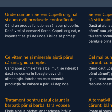
Unde cumperi Sereni Capelli original
Sereni Cape
și cum eviți produsele contrafăcute
să știi înai
Când un produs funcționează, apar și copiile.
Dacă ai ajuns 
Dacă vrei să comanzi Sereni Capelli original, e
păreri” sau „c
important să știi de unde îl iei ca să primești
tău este normal
părului e plină
Ce vitamine și minerale ajută părul
Cel mai bun
cărunt: ghid complet
cărunt: cum 
Când apar primele fire albe, mulți se întreabă
Când cauți „ce
dacă nu cumva le lipsește ceva din
părul cărunt”,
alimentație. Întrebarea este corectă:
spun toate acel
producția de culoare a părului depinde
răspuns onest
Tratament pentru părul cărunt la
Alternativă
bărbați: păr și barbă, fără vopsea
cărunt: blâ
Firele albe la bărbați apar adesea întâi în
Poate ai obosi