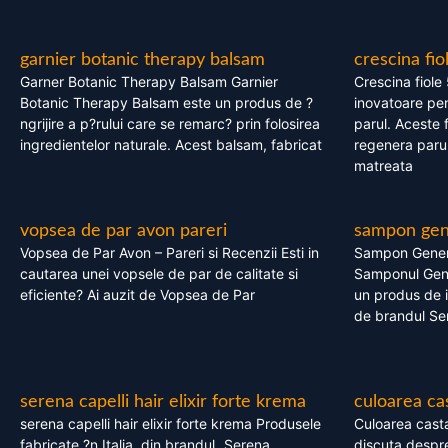
garnier botanic therapy balsam
crescina fio
Garner Botanic Therapy Balsam Garnier
Crescina fiole
Botanic Therapy Balsam este un produs de ?
inovatoare pen
ngrijire a p?rului care se remarc? prin folosirea
parul. Aceste 
ingredientelor naturale. Acest balsam, fabricat
regenera parul
matreata
vopsea de par avon pareri
sampon gene
Vopsea de Par Avon – Pareri si Recenzii Esti in
Sampon Gener
cautarea unei vopsele de par de calitate si
Samponul Gene
eficiente? Ai auzit de Vopsea de Par
un produs de in
de brandul Se
serena capelli hair elixir forte krema
culoarea ca
serena capelli hair elixir forte krema Produsele
Culoarea casta
fabricate ?n Italia, din brandul „Serena
discuta despre