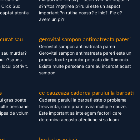
 Click Sud
s?n?tos ?ngrijirea p?rului este un aspect
captat atentia
important ?n rutina noastr? zilnic?. Fie c?
avem un p?r
 curat sau
gerovital sampon antimatreata pareri
Gerovital sampon antimatreata pareri
t sau murdar?
Gerovital sampon antimatreata pareri este un
nui r?spuns
produs foarte popular pe piata din Romania.
 locul potrivit.
Exista multe persoane care au incercat acest
sampon
s
ce cauzeaza caderea parului la barbati
ul gras poate
Caderea parului la barbati este o problema
multe persoane
frecventa, care poate avea multiple cauze.
 lipsa de volum
Este important sa intelegem factorii care
determina aceasta afectiune si sa luam