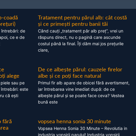
ap-coadă
Tratament pentru părul alb: cât costă
prețuri)
și ce primești pentru banii tăi
 întrebări: de
Când cauți „tratament păr alb preț”, vrei un
apoi, ce e de
răspuns direct, nu o pagină care ascunde
t
costul până la final. Îți dăm mai jos prețurile
clare,
ce
De ce albește părul: cauzele firelor
oți alege
albe și ce poți face natural
 piele sau pe
Primul fir alb apare de obicei fără avertisment,
 întrebări: este
iar întrebarea vine imediat după: de ce
ru că ești
albește părul și se poate face ceva? Vestea
bună este
 fără
vopsea henna sonia 30 minute
area
Vopsea Henna Sonia 30 Minute – Revolutia in
industria vopsirii parului! Industria vopsirii