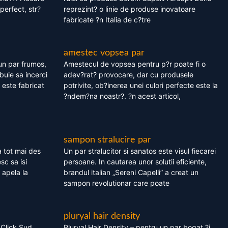
perfect, str?
reprezint? o linie de produse inovatoare
fabricate ?n Italia de c?tre
amestec vopsea par
un par frumos,
Amestecul de vopsea pentru p?r poate fi o
ebuie sa incerci
adev?rat? provocare, dar cu produsele
este fabricat
potrivite, ob?inerea unei culori perfecte este la
?ndem?na noastr?. ?n acest articol,
sampon stralucire par
 tot mai des
Un par stralucitor si sanatos este visul fiecarei
sc sa isi
persoane. In cautarea unor solutii eficiente,
 apela la
brandul italian „Sereni Capelli” a creat un
sampon revolutionar care poate
pluryal hair density
 Click Sud
Pluryal Hair Density – pentru un par bogat ?i