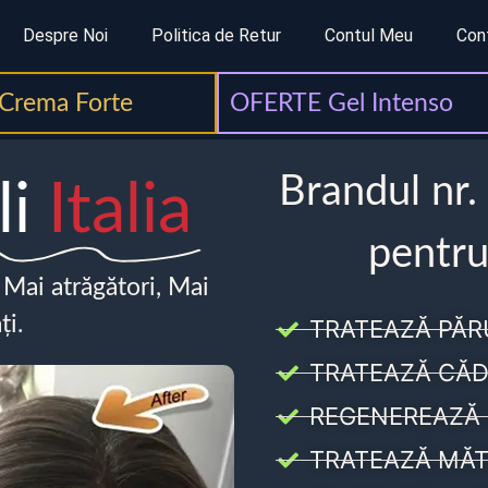
Despre Noi
Politica de Retur
Contul Meu
Con
Crema Forte
OFERTE Gel Intenso
Brandul nr.
li
Italia
pentru
, Mai atrăgători, Mai
ți.
TRATEAZĂ PĂR
TRATEAZĂ CĂD
REGENEREAZĂ 
TRATEAZĂ MĂT