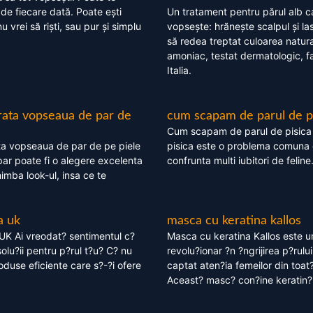
 de fiecare dată. Poate ești
Un tratament pentru părul alb c
nu vrei să riști, sau pur și simplu
vopsește: hrănește scalpul și l
să redea treptat culoarea natura
amoniac, testat dermatologic, fa
Italia.
rata vopseaua de par de
cum scapam de parul de p
Cum scapam de parul de pisica
ta vopseaua de par de pe piele
pisica este o problema comuna 
ar poate fi o alegere excelenta
confrunta multi iubitori de feline
himba look-ul, insa ce te
a uk
masca cu keratina kallos
UK Ai vreodat? sentimentul c?
Masca cu keratina Kallos este 
olu?ii pentru p?rul t?u? C? nu
revolu?ionar ?n ?ngrijirea p?rului
oduse eficiente care s?-?i ofere
captat aten?ia femeilor din toat
Aceast? masc? con?ine keratin?,