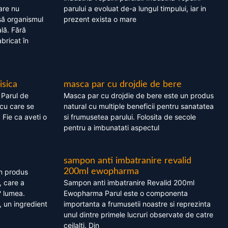
are nu
parului a evoluat de-a lungul timpului, iar in
asă organismul
prezent exista o mare
lă. Fără
bricat în
isica
masca par cu drojdie de bere
 Parul de
Masca par cu drojdie de bere este un produs
cu care se
natural cu multiple beneficii pentru sanatatea
. Fie ca aveti o
si frumusetea parului. Folosita de secole
pentru a imbunatati aspectul
sampon anti imbatranire revalid
200ml ewopharma
un produs
, care a
Sampon anti imbatranire Revalid 200ml
? lumea.
Ewopharma Parul este o componenta
 un ingredient
importanta a frumusetii noastre si reprezinta
unul dintre primele lucruri observate de catre
ceilalti. Din