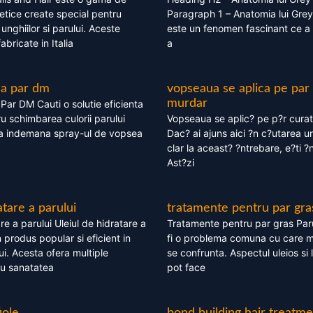
tice create special pentru
Paragraph 1 – Anatomia lui Grey
i, unghiilor si parului. Aceste
este un fenomen fascinant ce a 
bricate in Italia
a
ea par dm
vopseaua se aplica pe par
murdar
ar DM Cauti o solutie eficienta
ru schimbarea culorii parului
Vopseaua se aplic? pe p?r cura
la indemana spray-ul de vopsea
Dac? ai ajuns aici ?n c?utarea u
clar la aceast? ?ntrebare, e?ti ?n
Ast?zi
atare a parului
tratamente pentru par gra
re a parului Uleiul de hidratare a
Tratamente pentru par gras Par
 produs popular si eficient in
fi o problema comuna cu care 
lui. Acesta ofera multiple
se confrunta. Aspectul uleios si
ru sanatatea
pot face