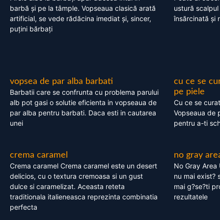
barbă și pe la tâmple. Vopseaua clasică arată
ustură scalpul
artificial, se vede rădăcina imediat și, sincer,
însărcinată și 
puțini bărbați
vopsea de par alba barbati
cu ce se cu
pe piele
Barbatii care se confrunta cu problema parului
alb pot gasi o solutie eficienta in vopseaua de
Cu ce se cura
par alba pentru barbati. Daca esti in cautarea
Vopseaua de p
unei
pentru a-ti sc
crema caramel
no gray are
Crema caramel Crema caramel este un desert
No Gray Area 
delicios, cu o textura cremoasa si un gust
nu mai exist? s
dulce si caramelizat. Aceasta reteta
mai g?se?ti pr
traditionala italieneasca reprezinta combinatia
rezultatele
perfecta