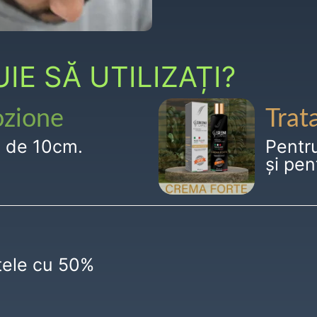
E SĂ UTILIZAȚI?
ozione
Trat
g de 10cm.
Pentr
și pen
ctele cu 50%