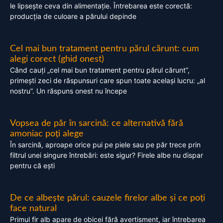
le lipsește ceva din alimentație. Întrebarea este corectă:
producția de culoare a părului depinde
Cel mai bun tratament pentru părul cărunt: cum
alegi corect (ghid onest)
Când cauți „cel mai bun tratament pentru părul cărunt”,
primești zeci de răspunsuri care spun toate același lucru: „al
nostru”. Un răspuns onest nu începe
Vopsea de păr în sarcină: ce alternativă fără
amoniac poți alege
În sarcină, aproape orice pui pe piele sau pe păr trece prin
filtrul unei singure întrebări: este sigur? Firele albe nu dispar
pentru că ești
De ce albește părul: cauzele firelor albe și ce poți
face natural
Primul fir alb apare de obicei fără avertisment, iar întrebarea