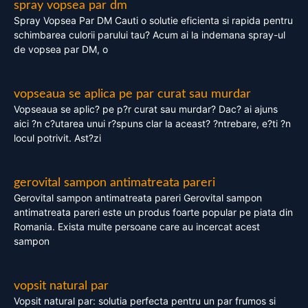
spray vopsea par dm
Spray Vopsea Par DM Cauti o solutie eficienta si rapida pentru
schimbarea culorii parului tau? Acum ai la indemana spray-ul
de vopsea par DM, o
vopseaua se aplica pe par curat sau murdar
Vopseaua se aplic? pe p?r curat sau murdar? Dac? ai ajuns
aici ?n c?utarea unui r?spuns clar la aceast? ?ntrebare, e?ti ?n
locul potrivit. Ast?zi
gerovital sampon antimatreata pareri
Gerovital sampon antimatreata pareri Gerovital sampon
antimatreata pareri este un produs foarte popular pe piata din
Romania. Exista multe persoane care au incercat acest
sampon
vopsit natural par
Vopsit natural par: solutia perfecta pentru un par frumos si