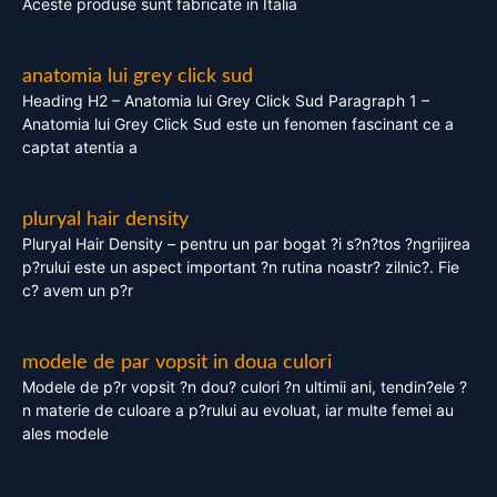
Aceste produse sunt fabricate in Italia
anatomia lui grey click sud
Heading H2 – Anatomia lui Grey Click Sud Paragraph 1 –
Anatomia lui Grey Click Sud este un fenomen fascinant ce a
captat atentia a
pluryal hair density
Pluryal Hair Density – pentru un par bogat ?i s?n?tos ?ngrijirea
p?rului este un aspect important ?n rutina noastr? zilnic?. Fie
c? avem un p?r
modele de par vopsit in doua culori
Modele de p?r vopsit ?n dou? culori ?n ultimii ani, tendin?ele ?
n materie de culoare a p?rului au evoluat, iar multe femei au
ales modele