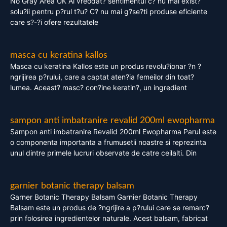
No Gray Area UK Ai vreodat? sentimentul c? nu mai exist?
solu?ii pentru p?rul t?u? C? nu mai g?se?ti produse eficiente
care s?-?i ofere rezultatele
masca cu keratina kallos
Masca cu keratina Kallos este un produs revolu?ionar ?n ?
ngrijirea p?rului, care a captat aten?ia femeilor din toat?
lumea. Aceast? masc? con?ine keratin?, un ingredient
sampon anti imbatranire revalid 200ml ewopharma
Sampon anti imbatranire Revalid 200ml Ewopharma Parul este
o componenta importanta a frumusetii noastre si reprezinta
unul dintre primele lucruri observate de catre ceilalti. Din
garnier botanic therapy balsam
Garner Botanic Therapy Balsam Garnier Botanic Therapy
Balsam este un produs de ?ngrijire a p?rului care se remarc?
prin folosirea ingredientelor naturale. Acest balsam, fabricat