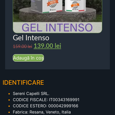
Gel Intenso
139.00
lei
159.00
lei
Adaugă în coș
IDENTIFICARE
Sereni Capelli SRL.
CODICE FISCALE: IT00343169991
CODICE ESTERO: 000042999166
Fabrica: Resana, Veneto, Italia