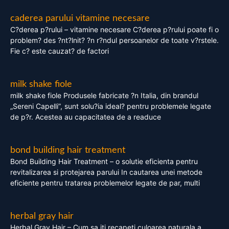
caderea parului vitamine necesare
C?derea p?rului – vitamine necesare C?derea p?rului poate fi o
problem? des ?nt?lnit? ?n r?ndul persoanelor de toate v?rstele.
Fie c? este cauzat? de factori
milk shake fiole
milk shake fiole Produsele fabricate ?n Italia, din brandul
„Sereni Capelli”, sunt solu?ia ideal? pentru problemele legate
de p?r. Acestea au capacitatea de a readuce
bond building hair treatment
Bond Building Hair Treatment – o solutie eficienta pentru
revitalizarea si protejarea parului In cautarea unei metode
eficiente pentru tratarea problemelor legate de par, multi
herbal gray hair
Herbal Gray Hair – Cum sa iti recapeti culoarea naturala a