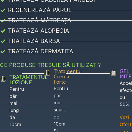
REGENEREAZĂ PĂRUL
TRATEAZĂ MĂTREAȚA
TRATEAZĂ ALOPECIA
TRATEAZĂ BARBA
TRATEAZĂ DERMATITA
CE PRODUSE TREBUIE SĂ UTILIZAȚI?
Tratamentul
GEL
Crema
INT
TRATAMENTUL
Forte
LOZIONE
Acce
Pentru
Pentru
efect
păr
păr
cu
mai
mai
50%
scurt
lung
de
de
Vezi
10cm
10cm
Ofert
Si
>>