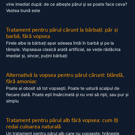
vine imediat după: de ce albește părul și se poate face ceva?
Vestea bună este
Tratament pentru părul cărunt la bărbați: păr și
barbă, fără vopsea
Firele albe la bărbați apar adesea întâi în barbă și pe la
tâmple. Vopseaua clasică arată artificial, se vede rădăcina
imediat și, sincer, puțini bărbați
Alternativă la vopsea pentru părul cărunt: blândă,
fără amoniac
Poate ai obosit să tot vopsești. Poate te ustură scalpul de
fiecare dată. Poate ești însărcinată și nu vrei să riști, sau pur și
simplu
Tratament pentru părul alb fără vopsea: cum îți
redai culoarea naturală
Un tratament pentru părul alb care nu vopsește: hrănește