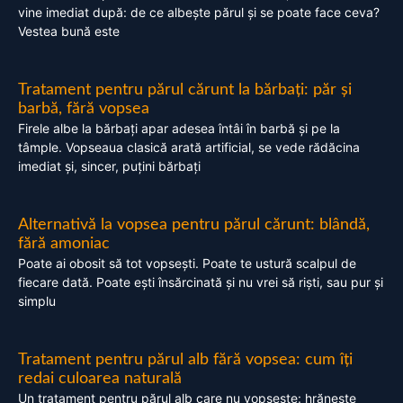
vine imediat după: de ce albește părul și se poate face ceva?
Vestea bună este
Tratament pentru părul cărunt la bărbați: păr și
barbă, fără vopsea
Firele albe la bărbați apar adesea întâi în barbă și pe la
tâmple. Vopseaua clasică arată artificial, se vede rădăcina
imediat și, sincer, puțini bărbați
Alternativă la vopsea pentru părul cărunt: blândă,
fără amoniac
Poate ai obosit să tot vopsești. Poate te ustură scalpul de
fiecare dată. Poate ești însărcinată și nu vrei să riști, sau pur și
simplu
Tratament pentru părul alb fără vopsea: cum îți
redai culoarea naturală
Un tratament pentru părul alb care nu vopsește: hrănește