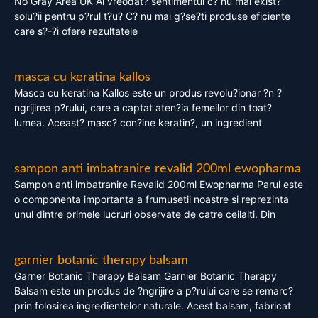
No Gray Area UK Ai vreodat? sentimentul c? nu mai exist?
solu?ii pentru p?rul t?u? C? nu mai g?se?ti produse eficiente
care s?-?i ofere rezultatele
masca cu keratina kallos
Masca cu keratina Kallos este un produs revolu?ionar ?n ?
ngrijirea p?rului, care a captat aten?ia femeilor din toat?
lumea. Aceast? masc? con?ine keratin?, un ingredient
sampon anti imbatranire revalid 200ml ewopharma
Sampon anti imbatranire Revalid 200ml Ewopharma Parul este
o componenta importanta a frumusetii noastre si reprezinta
unul dintre primele lucruri observate de catre ceilalti. Din
garnier botanic therapy balsam
Garner Botanic Therapy Balsam Garnier Botanic Therapy
Balsam este un produs de ?ngrijire a p?rului care se remarc?
prin folosirea ingredientelor naturale. Acest balsam, fabricat