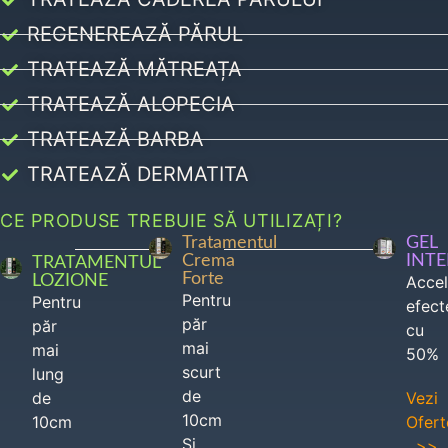
REGENEREAZĂ PĂRUL
TRATEAZĂ MĂTREAȚA
TRATEAZĂ ALOPECIA
TRATEAZĂ BARBA
TRATEAZĂ DERMATITA
CE PRODUSE TREBUIE SĂ UTILIZAȚI?
Tratamentul
GEL
Crema
INT
TRATAMENTUL
Forte
LOZIONE
Acce
Pentru
Pentru
efect
păr
păr
cu
mai
mai
50%
scurt
lung
de
de
Vezi
10cm
10cm
Ofert
Si
>>