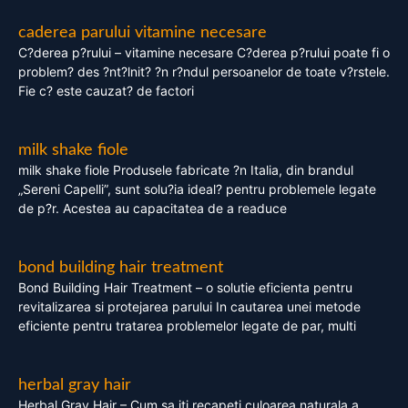
caderea parului vitamine necesare
C?derea p?rului – vitamine necesare C?derea p?rului poate fi o
problem? des ?nt?lnit? ?n r?ndul persoanelor de toate v?rstele.
Fie c? este cauzat? de factori
milk shake fiole
milk shake fiole Produsele fabricate ?n Italia, din brandul
„Sereni Capelli”, sunt solu?ia ideal? pentru problemele legate
de p?r. Acestea au capacitatea de a readuce
bond building hair treatment
Bond Building Hair Treatment – o solutie eficienta pentru
revitalizarea si protejarea parului In cautarea unei metode
eficiente pentru tratarea problemelor legate de par, multi
herbal gray hair
Herbal Gray Hair – Cum sa iti recapeti culoarea naturala a