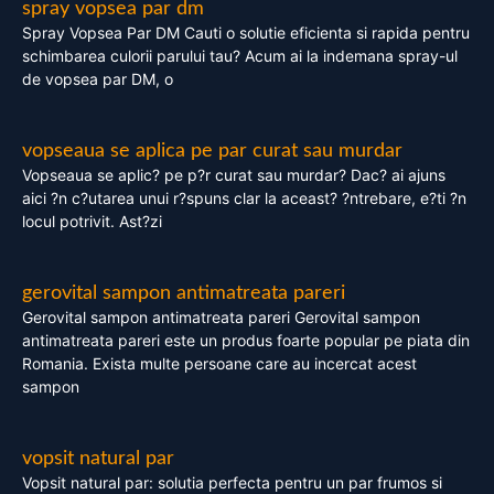
spray vopsea par dm
Spray Vopsea Par DM Cauti o solutie eficienta si rapida pentru
schimbarea culorii parului tau? Acum ai la indemana spray-ul
de vopsea par DM, o
vopseaua se aplica pe par curat sau murdar
Vopseaua se aplic? pe p?r curat sau murdar? Dac? ai ajuns
aici ?n c?utarea unui r?spuns clar la aceast? ?ntrebare, e?ti ?n
locul potrivit. Ast?zi
gerovital sampon antimatreata pareri
Gerovital sampon antimatreata pareri Gerovital sampon
antimatreata pareri este un produs foarte popular pe piata din
Romania. Exista multe persoane care au incercat acest
sampon
vopsit natural par
Vopsit natural par: solutia perfecta pentru un par frumos si