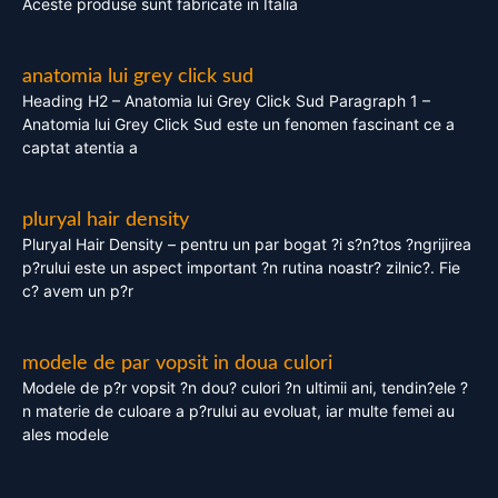
Aceste produse sunt fabricate in Italia
anatomia lui grey click sud
Heading H2 – Anatomia lui Grey Click Sud Paragraph 1 –
Anatomia lui Grey Click Sud este un fenomen fascinant ce a
captat atentia a
pluryal hair density
Pluryal Hair Density – pentru un par bogat ?i s?n?tos ?ngrijirea
p?rului este un aspect important ?n rutina noastr? zilnic?. Fie
c? avem un p?r
modele de par vopsit in doua culori
Modele de p?r vopsit ?n dou? culori ?n ultimii ani, tendin?ele ?
n materie de culoare a p?rului au evoluat, iar multe femei au
ales modele