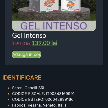
Gel Intenso
139.00
lei
159.00
lei
Adaugă în coș
IDENTIFICARE
Sereni Capelli SRL.
CODICE FISCALE: IT00343169991
CODICE ESTERO: 000042999166
Fabrica: Resana, Veneto, Italia