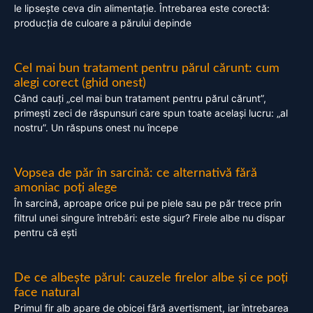
le lipsește ceva din alimentație. Întrebarea este corectă:
producția de culoare a părului depinde
Cel mai bun tratament pentru părul cărunt: cum
alegi corect (ghid onest)
Când cauți „cel mai bun tratament pentru părul cărunt”,
primești zeci de răspunsuri care spun toate același lucru: „al
nostru”. Un răspuns onest nu începe
Vopsea de păr în sarcină: ce alternativă fără
amoniac poți alege
În sarcină, aproape orice pui pe piele sau pe păr trece prin
filtrul unei singure întrebări: este sigur? Firele albe nu dispar
pentru că ești
De ce albește părul: cauzele firelor albe și ce poți
face natural
Primul fir alb apare de obicei fără avertisment, iar întrebarea