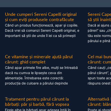
Unde cumperi Sereni Capelli original
Sereni Cape
și cum eviți produsele contrafăcute
să știi înai
Când un produs funcționează, apar și copiile.
Dacă ai ajuns 
Dacă vrei să comanzi Sereni Capelli original, e
păreri” sau „c
important să știi de unde îl iei ca să primești
tău este normal
părului e plină
Ce vitamine și minerale ajută părul
Cel mai bun
cărunt: ghid complet
cărunt: cum 
Când apar primele fire albe, mulți se întreabă
Când cauți „ce
dacă nu cumva le lipsește ceva din
părul cărunt”,
alimentație. Întrebarea este corectă:
spun toate acel
producția de culoare a părului depinde
răspuns onest
Tratament pentru părul cărunt la
Alternativă
bărbați: păr și barbă, fără vopsea
cărunt: blâ
Firele albe la bărbați apar adesea întâi în
Poate ai obosi