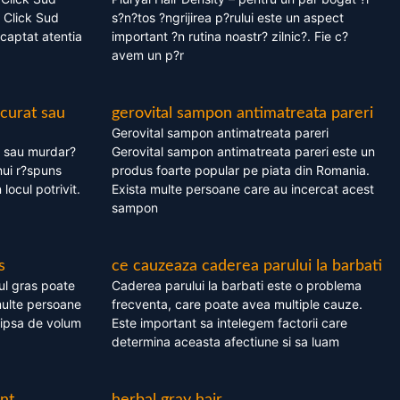
 Click Sud
s?n?tos ?ngrijirea p?rului este un aspect
captat atentia
important ?n rutina noastr? zilnic?. Fie c?
avem un p?r
 curat sau
gerovital sampon antimatreata pareri
Gerovital sampon antimatreata pareri
t sau murdar?
Gerovital sampon antimatreata pareri este un
nui r?spuns
produs foarte popular pe piata din Romania.
 locul potrivit.
Exista multe persoane care au incercat acest
sampon
s
ce cauzeaza caderea parului la barbati
ul gras poate
Caderea parului la barbati este o problema
multe persoane
frecventa, care poate avea multiple cauze.
 lipsa de volum
Este important sa intelegem factorii care
determina aceasta afectiune si sa luam