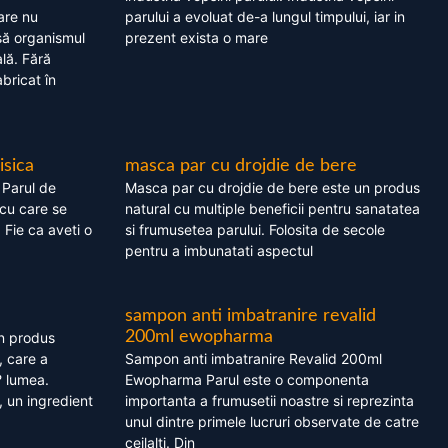
are nu
parului a evoluat de-a lungul timpului, iar in
asă organismul
prezent exista o mare
lă. Fără
bricat în
isica
masca par cu drojdie de bere
 Parul de
Masca par cu drojdie de bere este un produs
cu care se
natural cu multiple beneficii pentru sanatatea
. Fie ca aveti o
si frumusetea parului. Folosita de secole
pentru a imbunatati aspectul
sampon anti imbatranire revalid
200ml ewopharma
un produs
, care a
Sampon anti imbatranire Revalid 200ml
? lumea.
Ewopharma Parul este o componenta
 un ingredient
importanta a frumusetii noastre si reprezinta
unul dintre primele lucruri observate de catre
ceilalti. Din