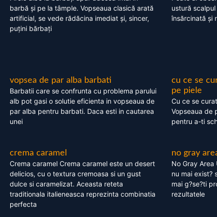
barbă și pe la tâmple. Vopseaua clasică arată
ustură scalpul
artificial, se vede rădăcina imediat și, sincer,
însărcinată și 
puțini bărbați
vopsea de par alba barbati
cu ce se cu
pe piele
Barbatii care se confrunta cu problema parului
alb pot gasi o solutie eficienta in vopseaua de
Cu ce se cura
par alba pentru barbati. Daca esti in cautarea
Vopseaua de p
unei
pentru a-ti sc
crema caramel
no gray are
Crema caramel Crema caramel este un desert
No Gray Area 
delicios, cu o textura cremoasa si un gust
nu mai exist? s
dulce si caramelizat. Aceasta reteta
mai g?se?ti pr
traditionala italieneasca reprezinta combinatia
rezultatele
perfecta