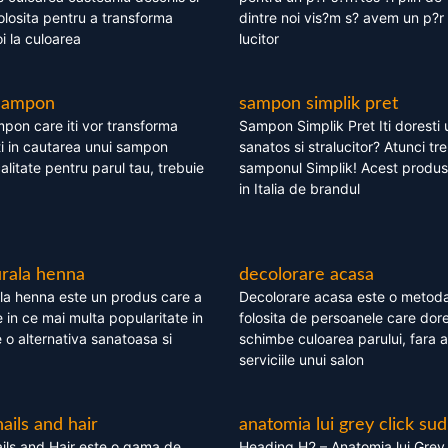
olosita pentru a transforma
dintre noi vis?m s? avem un p?r 
i la culoarea
lucitor
 sampon
sampon simplik pret
mpon care iti vor transforma
Sampon Simplik Pret Iti doresti 
i in cautarea unui sampon
sanatos si stralucitor? Atunci tr
calitate pentru parul tau, trebuie
samponul Simplik! Acest produs 
in Italia de brandul
rala henna
decolorare acasa
la henna este un produs care a
Decolorare acasa este o metoda
e in ce mai multa popularitate in
folosita de persoanele care dore
te o alternativa sanatoasa si
schimbe culoarea parului, fara a
serviciile unui salon
nails and hair
anatomia lui grey click sud
ils and Hair este o gama de
Heading H2 – Anatomia lui Grey