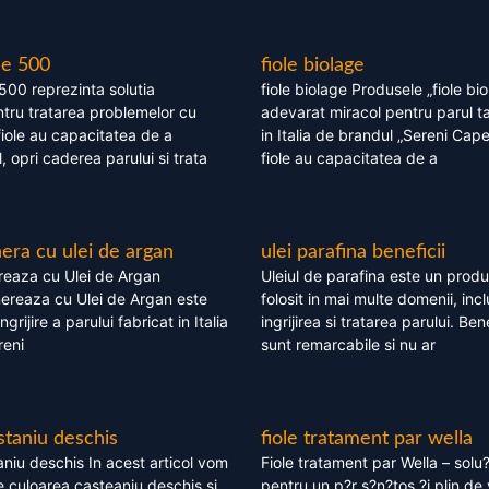
le 500
fiole biolage
 500 reprezinta solutia
fiole biolage Produsele „fiole bi
tru tratarea problemelor cu
adevarat miracol pentru parul t
fiole au capacitatea de a
in Italia de brandul „Sereni Capel
, opri caderea parului si trata
fiole au capacitatea de a
ra cu ulei de argan
ulei parafina beneficii
eaza cu Ulei de Argan
Uleiul de parafina este un produs
reaza cu Ulei de Argan este
folosit in mai multe domenii, incl
grijire a parului fabricat in Italia
ingrijirea si tratarea parului. Bene
reni
sunt remarcabile si nu ar
staniu deschis
fiole tratament par wella
niu deschis In acest articol vom
Fiole tratament par Wella – solu?
 culoarea casteaniu deschis si
pentru un p?r s?n?tos ?i plin de 