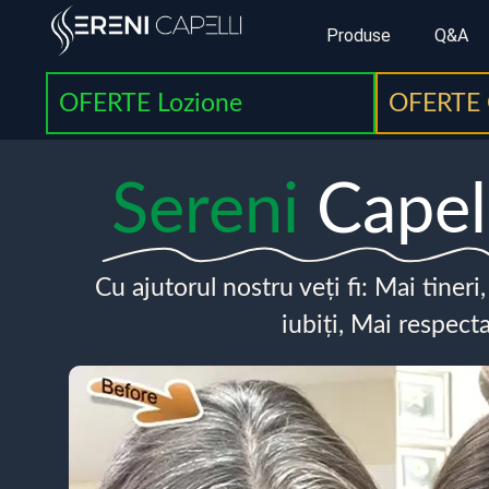
Produse
Q&A
OFERTE Lozione
OFERTE 
Sereni
Capel
Cu ajutorul nostru veți fi: Mai tineri
iubiți, Mai respecta