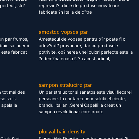
perfect, str?
reprezint? o linie de produse inovatoare
fabricate ?n Italia de c?tre
amestec vopsea par
un par frumos,
Amestecul de vopsea pentru p?r poate fi o
ebuie sa incerci
adev?rat? provocare, dar cu produsele
este fabricat
potrivite, ob?inerea unei culori perfecte este la
?ndem?na noastr?. ?n acest articol,
sampon stralucire par
 tot mai des
Un par stralucitor si sanatos este visul fiecarei
sc sa isi
persoane. In cautarea unor solutii eficiente,
 apela la
brandul italian „Sereni Capelli” a creat un
sampon revolutionar care poate
pluryal hair density
 Click Sud
Pluryal Hair Density – pentru un par bogat ?i