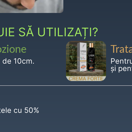
E SĂ UTILIZAȚI?
ozione
Trat
g de 10cm.
Pentr
și pen
ctele cu 50%