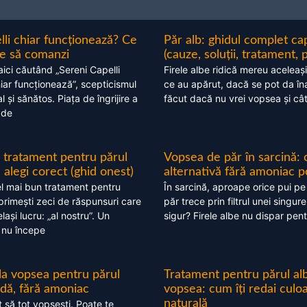
lli chiar funcționează? Ce
Păr alb: ghidul complet c
nte să comanzi
(cauze, soluții, tratament, 
aici căutând „Sereni Capelli
Firele albe ridică mereu aceleași
hiar funcționează”, scepticismul
ce au apărut, dacă se pot da în
 și sănătos. Piața de îngrijire a
făcut dacă nu vrei vopsea și câ
 de
 tratament pentru părul
Vopsea de păr în sarcină: 
alegi corect (ghid onest)
alternativă fără amoniac p
l mai bun tratament pentru
În sarcină, aproape orice pui pe
 primești zeci de răspunsuri care
păr trece prin filtrul unei singure
ași lucru: „al nostru”. Un
sigur? Firele albe nu dispar pent
 nu începe
 la vopsea pentru părul
Tratament pentru părul alb
ndă, fără amoniac
vopsea: cum îți redai culo
naturală
t să tot vopsești. Poate te