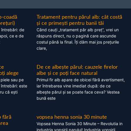
ap-coadă
Tratament pentru părul alb: cât costă
prețuri)
și ce primești pentru banii tăi
 întrebări: de
Când cauți „tratament păr alb preț”, vrei un
apoi, ce e de
răspuns direct, nu o pagină care ascunde
t
costul până la final. Îți dăm mai jos prețurile
clare,
ce
De ce albește părul: cauzele firelor
oți alege
albe și ce poți face natural
 piele sau pe
Primul fir alb apare de obicei fără avertisment,
 întrebări: este
iar întrebarea vine imediat după: de ce
ru că ești
albește părul și se poate face ceva? Vestea
bună este
 fără
vopsea henna sonia 30 minute
area
Vopsea Henna Sonia 30 Minute – Revolutia in
industria vopsirii parului! Industria vopsirii