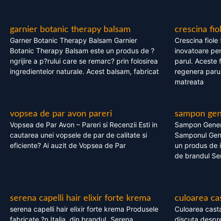
garnier botanic therapy balsam
crescina fio
Garner Botanic Therapy Balsam Garnier
Crescina fiole
Botanic Therapy Balsam este un produs de ?
inovatoare pen
ngrijire a p?rului care se remarc? prin folosirea
parul. Aceste 
ingredientelor naturale. Acest balsam, fabricat
regenera parul
matreata
vopsea de par avon pareri
sampon gene
Vopsea de Par Avon – Pareri si Recenzii Esti in
Sampon Gener
cautarea unei vopsele de par de calitate si
Samponul Gene
eficiente? Ai auzit de Vopsea de Par
un produs de in
de brandul Se
serena capelli hair elixir forte krema
culoarea ca
serena capelli hair elixir forte krema Produsele
Culoarea casta
fabricate ?n Italia, din brandul „Serena
discuta despre