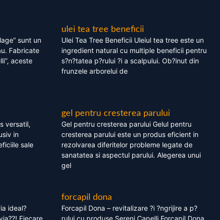
ulei tea tree beneficii
olage” sunt un
Ulei Tea Tree Beneficii Uleiul tea tree este un
au. Fabricate
ingredient natural cu multiple beneficii pentru
li”, aceste
s?n?tatea p?rului ?i a scalpului. Ob?inut din
frunzele arborelui de
gel pentru cresterea parului
 versatil,
Gel pentru cresterea parului Gelul pentru
usiv in
cresterea parului este un produs eficient in
ficiile sale
rezolvarea diferitelor probleme legate de
sanatatea si aspectul parului. Alegerea unui
gel
forcapil dona
ia ideal?
Forcapil Dona – revitalizare ?i ?ngrijire a p?
via??! Fiecare
rului cu produse Sereni Capelli Forcapil Dona