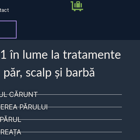
tact
 1 în lume la tratamente
 păr, scalp și barbă
UL CĂRUNT
EREA PĂRULUI
PĂRUL
REAȚA