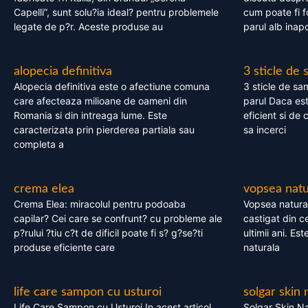
Capelli”, sunt solu?ia ideal? pentru problemele
cum poate fi f
legate de p?r. Aceste produse au
parul alb inapo
alopecia definitiva
3 sticle de
Alopecia definitiva este o afectiune comuna
3 sticle de sa
care afecteaza milioane de oameni din
parul Daca est
Romania si din intreaga lume. Este
eficient si de 
caracterizata prin pierderea partiala sau
sa incerci
completa a
crema elea
vopsea natu
Crema Elea: miracolul pentru podoaba
Vopsea natura
capilar? Cei care se confrunt? cu probleme ale
castigat din c
p?rului ?tiu c?t de dificil poate fi s? g?se?ti
ultimii ani. Es
produse eficiente care
naturala
life care sampon cu usturoi
solgar skin 
Life Care Sampon cu Usturoi In acest articol,
Solgar Skin Na