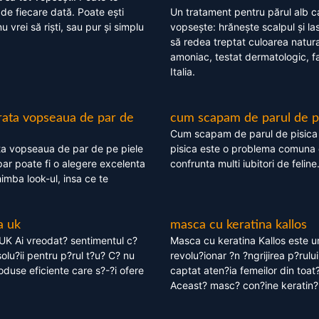
 de fiecare dată. Poate ești
Un tratament pentru părul alb c
nu vrei să riști, sau pur și simplu
vopsește: hrănește scalpul și l
să redea treptat culoarea natura
amoniac, testat dermatologic, fa
Italia.
rata vopseaua de par de
cum scapam de parul de p
Cum scapam de parul de pisica
ta vopseaua de par de pe piele
pisica este o problema comuna 
ar poate fi o alegere excelenta
confrunta multi iubitori de feline
himba look-ul, insa ce te
a uk
masca cu keratina kallos
UK Ai vreodat? sentimentul c?
Masca cu keratina Kallos este 
olu?ii pentru p?rul t?u? C? nu
revolu?ionar ?n ?ngrijirea p?rului
oduse eficiente care s?-?i ofere
captat aten?ia femeilor din toat
Aceast? masc? con?ine keratin?,