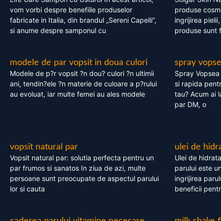
vom vorbi despre benefiile produselor
produse cosme
fabricate in Italia, din brandul „Sereni Capelli”,
ingrijirea pieli
si anume despre samponul cu
produse sunt fa
modele de par vopsit in doua culori
spray vops
Modele de p?r vopsit ?n dou? culori ?n ultimii
Spray Vopsea P
ani, tendin?ele ?n materie de culoare a p?rului
si rapida pent
au evoluat, iar multe femei au ales modele
tau? Acum ai 
par DM, o
vopsit natural par
ulei de hidr
Vopsit natural par: solutia perfecta pentru un
Ulei de hidrata
par frumos si sanatos In ziua de azi, multe
parului este un
persoane sunt preocupate de aspectul parului
ingrijirea paru
lor si cauta
beneficii pent