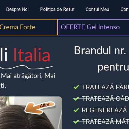
Despre Noi
Politica de Retur
Contul Meu
Con
Crema Forte
OFERTE Gel Intenso
Brandul nr.
li
Italia
pentru
, Mai atrăgători, Mai
ți.
TRATEAZĂ PĂR
TRATEAZĂ CĂD
REGENEREAZĂ 
TRATEAZĂ MĂT