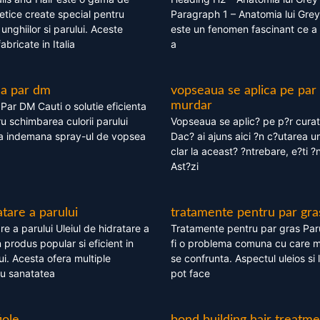
tice create special pentru
Paragraph 1 – Anatomia lui Grey
i, unghiilor si parului. Aceste
este un fenomen fascinant ce a 
bricate in Italia
a
ea par dm
vopseaua se aplica pe par
murdar
ar DM Cauti o solutie eficienta
ru schimbarea culorii parului
Vopseaua se aplic? pe p?r cura
la indemana spray-ul de vopsea
Dac? ai ajuns aici ?n c?utarea u
clar la aceast? ?ntrebare, e?ti ?n
Ast?zi
atare a parului
tratamente pentru par gra
re a parului Uleiul de hidratare a
Tratamente pentru par gras Par
 produs popular si eficient in
fi o problema comuna cu care 
lui. Acesta ofera multiple
se confrunta. Aspectul uleios si
ru sanatatea
pot face