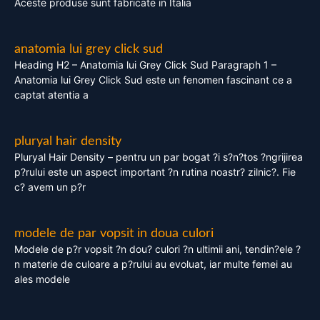
Aceste produse sunt fabricate in Italia
anatomia lui grey click sud
Heading H2 – Anatomia lui Grey Click Sud Paragraph 1 –
Anatomia lui Grey Click Sud este un fenomen fascinant ce a
captat atentia a
pluryal hair density
Pluryal Hair Density – pentru un par bogat ?i s?n?tos ?ngrijirea
p?rului este un aspect important ?n rutina noastr? zilnic?. Fie
c? avem un p?r
modele de par vopsit in doua culori
Modele de p?r vopsit ?n dou? culori ?n ultimii ani, tendin?ele ?
n materie de culoare a p?rului au evoluat, iar multe femei au
ales modele