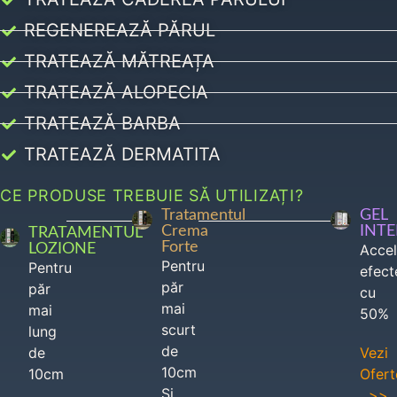
REGENEREAZĂ PĂRUL
TRATEAZĂ MĂTREAȚA
TRATEAZĂ ALOPECIA
TRATEAZĂ BARBA
TRATEAZĂ DERMATITA
CE PRODUSE TREBUIE SĂ UTILIZAȚI?
Tratamentul
GEL
Crema
INT
TRATAMENTUL
Forte
LOZIONE
Acce
Pentru
Pentru
efect
păr
păr
cu
mai
mai
50%
scurt
lung
de
de
Vezi
10cm
10cm
Ofert
Si
>>