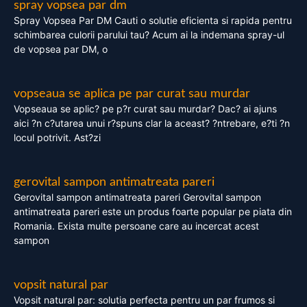
spray vopsea par dm
Spray Vopsea Par DM Cauti o solutie eficienta si rapida pentru
schimbarea culorii parului tau? Acum ai la indemana spray-ul
de vopsea par DM, o
vopseaua se aplica pe par curat sau murdar
Vopseaua se aplic? pe p?r curat sau murdar? Dac? ai ajuns
aici ?n c?utarea unui r?spuns clar la aceast? ?ntrebare, e?ti ?n
locul potrivit. Ast?zi
gerovital sampon antimatreata pareri
Gerovital sampon antimatreata pareri Gerovital sampon
antimatreata pareri este un produs foarte popular pe piata din
Romania. Exista multe persoane care au incercat acest
sampon
vopsit natural par
Vopsit natural par: solutia perfecta pentru un par frumos si