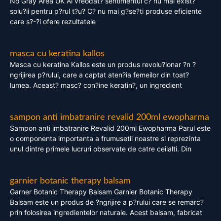
No Gray Area UK Ai vreodat? sentimentul c? nu mai exist?
solu?ii pentru p?rul t?u? C? nu mai g?se?ti produse eficiente
care s?-?i ofere rezultatele
masca cu keratina kallos
Masca cu keratina Kallos este un produs revolu?ionar ?n ?
ngrijirea p?rului, care a captat aten?ia femeilor din toat?
lumea. Aceast? masc? con?ine keratin?, un ingredient
sampon anti imbatranire revalid 200ml ewopharma
Sampon anti imbatranire Revalid 200ml Ewopharma Parul este
o componenta importanta a frumusetii noastre si reprezinta
unul dintre primele lucruri observate de catre ceilalti. Din
garnier botanic therapy balsam
Garner Botanic Therapy Balsam Garnier Botanic Therapy
Balsam este un produs de ?ngrijire a p?rului care se remarc?
prin folosirea ingredientelor naturale. Acest balsam, fabricat