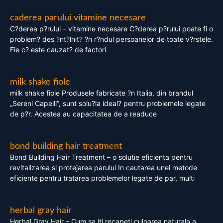
caderea parului vitamine necesare
C?derea p?rului – vitamine necesare C?derea p?rului poate fi o
problem? des ?nt?lnit? ?n r?ndul persoanelor de toate v?rstele.
Fie c? este cauzat? de factori
milk shake fiole
milk shake fiole Produsele fabricate ?n Italia, din brandul
„Sereni Capelli”, sunt solu?ia ideal? pentru problemele legate
de p?r. Acestea au capacitatea de a readuce
bond building hair treatment
Bond Building Hair Treatment – o solutie eficienta pentru
revitalizarea si protejarea parului In cautarea unei metode
eficiente pentru tratarea problemelor legate de par, multi
herbal gray hair
Herbal Gray Hair – Cum sa iti recapeti culoarea naturala a