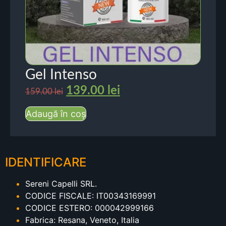
Gel Intenso
139.00
lei
159.00
lei
Adaugă în coș
IDENTIFICARE
Sereni Capelli SRL.
CODICE FISCALE: IT00343169991
CODICE ESTERO: 000042999166
Fabrica: Resana, Veneto, Italia