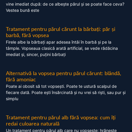
vine imediat după: de ce albește părul și se poate face ceva?
Vestea bună este
Tratament pentru părul cărunt la bărbați: păr și
barbă, fără vopsea
Firele albe la bărbați apar adesea întâi în barbă și pe la
tâmple. Vopseaua clasică arată artificial, se vede rădăcina
imediat și, sincer, puțini bărbați
Alternativă la vopsea pentru părul cărunt: blândă,
fără amoniac
Poate ai obosit să tot vopsești. Poate te ustură scalpul de
fiecare dată. Poate ești însărcinată și nu vrei să riști, sau pur și
simplu
Tratament pentru părul alb fără vopsea: cum îți
redai culoarea naturală
Un tratament pentru părul alb care nu vopsește: hrănește