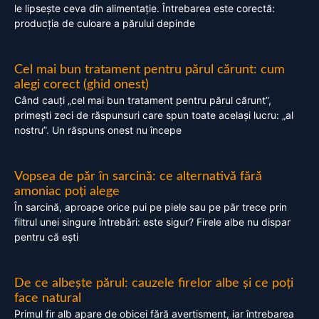
le lipsește ceva din alimentație. Întrebarea este corectă:
producția de culoare a părului depinde
Cel mai bun tratament pentru părul cărunt: cum
alegi corect (ghid onest)
Când cauți „cel mai bun tratament pentru părul cărunt”,
primești zeci de răspunsuri care spun toate același lucru: „al
nostru”. Un răspuns onest nu începe
Vopsea de păr în sarcină: ce alternativă fără
amoniac poți alege
În sarcină, aproape orice pui pe piele sau pe păr trece prin
filtrul unei singure întrebări: este sigur? Firele albe nu dispar
pentru că ești
De ce albește părul: cauzele firelor albe și ce poți
face natural
Primul fir alb apare de obicei fără avertisment, iar întrebarea