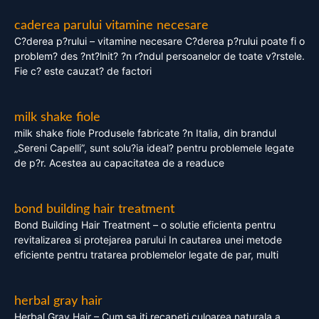
caderea parului vitamine necesare
C?derea p?rului – vitamine necesare C?derea p?rului poate fi o
problem? des ?nt?lnit? ?n r?ndul persoanelor de toate v?rstele.
Fie c? este cauzat? de factori
milk shake fiole
milk shake fiole Produsele fabricate ?n Italia, din brandul
„Sereni Capelli”, sunt solu?ia ideal? pentru problemele legate
de p?r. Acestea au capacitatea de a readuce
bond building hair treatment
Bond Building Hair Treatment – o solutie eficienta pentru
revitalizarea si protejarea parului In cautarea unei metode
eficiente pentru tratarea problemelor legate de par, multi
herbal gray hair
Herbal Gray Hair – Cum sa iti recapeti culoarea naturala a