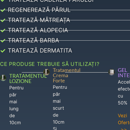
REGENEREAZĂ PĂRUL
TRATEAZĂ MĂTREAȚA
TRATEAZĂ ALOPECIA
TRATEAZĂ BARBA
TRATEAZĂ DERMATITA
CE PRODUSE TREBUIE SĂ UTILIZAȚI?
Tratamentul
GEL
Crema
INT
TRATAMENTUL
Forte
LOZIONE
Acce
Pentru
Pentru
efect
păr
păr
cu
mai
mai
50%
scurt
lung
de
de
Vezi
10cm
10cm
Ofert
Si
>>