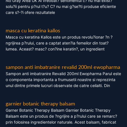
No Gray Area UK Ai vreodat? sentimentul c? nu mai exist?
solu?ii pentru p?rul t?u? C? nu mai g?se?ti produse eficiente
care s?-?i ofere rezultatele
masca cu keratina kallos
Masca cu keratina Kallos este un produs revolu?ionar ?n ?
ngrijirea p?rului, care a captat aten?ia femeilor din toat?
lumea. Aceast? masc? con?ine keratin?, un ingredient
sampon anti imbatranire revalid 200ml ewopharma
Sampon anti imbatranire Revalid 200ml Ewopharma Parul este
o componenta importanta a frumusetii noastre si reprezinta
unul dintre primele lucruri observate de catre ceilalti. Din
garnier botanic therapy balsam
Garner Botanic Therapy Balsam Garnier Botanic Therapy
Balsam este un produs de ?ngrijire a p?rului care se remarc?
prin folosirea ingredientelor naturale. Acest balsam, fabricat