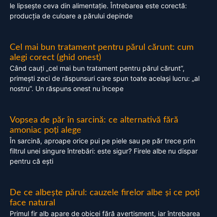
le lipsește ceva din alimentație. Întrebarea este corectă:
producția de culoare a părului depinde
Cel mai bun tratament pentru părul cărunt: cum
alegi corect (ghid onest)
Când cauți „cel mai bun tratament pentru părul cărunt”,
primești zeci de răspunsuri care spun toate același lucru: „al
nostru”. Un răspuns onest nu începe
Vopsea de păr în sarcină: ce alternativă fără
amoniac poți alege
În sarcină, aproape orice pui pe piele sau pe păr trece prin
filtrul unei singure întrebări: este sigur? Firele albe nu dispar
pentru că ești
De ce albește părul: cauzele firelor albe și ce poți
face natural
Primul fir alb apare de obicei fără avertisment, iar întrebarea