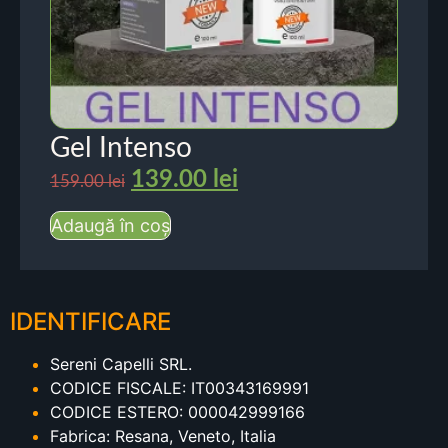
Gel Intenso
139.00
lei
159.00
lei
Adaugă în coș
IDENTIFICARE
Sereni Capelli SRL.
CODICE FISCALE: IT00343169991
CODICE ESTERO: 000042999166
Fabrica: Resana, Veneto, Italia