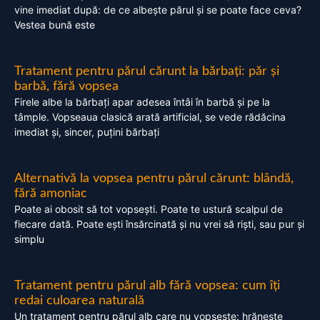
vine imediat după: de ce albește părul și se poate face ceva?
Vestea bună este
Tratament pentru părul cărunt la bărbați: păr și
barbă, fără vopsea
Firele albe la bărbați apar adesea întâi în barbă și pe la
tâmple. Vopseaua clasică arată artificial, se vede rădăcina
imediat și, sincer, puțini bărbați
Alternativă la vopsea pentru părul cărunt: blândă,
fără amoniac
Poate ai obosit să tot vopsești. Poate te ustură scalpul de
fiecare dată. Poate ești însărcinată și nu vrei să riști, sau pur și
simplu
Tratament pentru părul alb fără vopsea: cum îți
redai culoarea naturală
Un tratament pentru părul alb care nu vopsește: hrănește