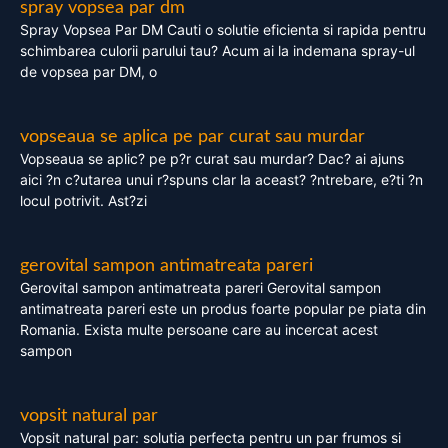
spray vopsea par dm
Spray Vopsea Par DM Cauti o solutie eficienta si rapida pentru
schimbarea culorii parului tau? Acum ai la indemana spray-ul
de vopsea par DM, o
vopseaua se aplica pe par curat sau murdar
Vopseaua se aplic? pe p?r curat sau murdar? Dac? ai ajuns
aici ?n c?utarea unui r?spuns clar la aceast? ?ntrebare, e?ti ?n
locul potrivit. Ast?zi
gerovital sampon antimatreata pareri
Gerovital sampon antimatreata pareri Gerovital sampon
antimatreata pareri este un produs foarte popular pe piata din
Romania. Exista multe persoane care au incercat acest
sampon
vopsit natural par
Vopsit natural par: solutia perfecta pentru un par frumos si