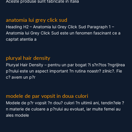
Aceste produse sunt fabricate in Italia
anatomia lui grey click sud
Heading H2 – Anatomia lui Grey Click Sud Paragraph 1 –
Anatomia lui Grey Click Sud este un fenomen fascinant ce a
captat atentia a
pluryal hair density
Pluryal Hair Density – pentru un par bogat ?i s?n?tos ?ngrijirea
p?rului este un aspect important ?n rutina noastr? zilnic?. Fie
c? avem un p?r
modele de par vopsit in doua culori
Modele de p?r vopsit ?n dou? culori ?n ultimii ani, tendin?ele ?
n materie de culoare a p?rului au evoluat, iar multe femei au
ales modele