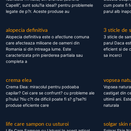
Capelli”, sunt solu?ia ideal? pentru problemele
cum poate fi f
legate de p?r. Aceste produse au
parul alb inapo
alopecia definitiva
3 sticle de
Alopecia definitiva este o afectiune comuna
3 sticle de sa
care afecteaza milioane de oameni din
parul Daca est
Romania si din intreaga lume. Este
eficient si de 
caracterizata prin pierderea partiala sau
sa incerci
completa a
crema elea
vopsea natu
Crema Elea: miracolul pentru podoaba
Vopsea natura
capilar? Cei care se confrunt? cu probleme ale
castigat din c
p?rului ?tiu c?t de dificil poate fi s? g?se?ti
ultimii ani. Es
produse eficiente care
naturala
life care sampon cu usturoi
solgar skin 
Life Care Sampon cu Usturoi In acest articol,
Solgar Skin Na