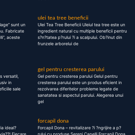
ulei tea tree beneficii
olage” sunt un
Ulei Tea Tree Beneficii Uleiul tea tree este un
au. Fabricate
ingredient natural cu multiple beneficii pentru
li”, aceste
s?n?tatea p?rului ?i a scalpului. Ob?inut din
frunzele arborelui de
gel pentru cresterea parului
 versatil,
Gel pentru cresterea parului Gelul pentru
usiv in
cresterea parului este un produs eficient in
ficiile sale
rezolvarea diferitelor probleme legate de
sanatatea si aspectul parului. Alegerea unui
gel
forcapil dona
ia ideal?
Forcapil Dona – revitalizare ?i ?ngrijire a p?
via??! Fiecare
rului cu produse Sereni Capelli Forcapil Dona