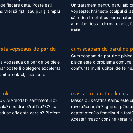
 de fiecare dată. Poate ești
Un tratament pentru părul alb c
nu vrei să riști, sau pur și simplu
vopsește: hrănește scalpul și l
să redea treptat culoarea natura
amoniac, testat dermatologic, fa
Italia.
rata vopseaua de par de
cum scapam de parul de p
Cum scapam de parul de pisica
ta vopseaua de par de pe piele
pisica este o problema comuna 
ar poate fi o alegere excelenta
confrunta multi iubitori de feline
himba look-ul, insa ce te
a uk
masca cu keratina kallos
UK Ai vreodat? sentimentul c?
Masca cu keratina Kallos este 
olu?ii pentru p?rul t?u? C? nu
revolu?ionar ?n ?ngrijirea p?rului
oduse eficiente care s?-?i ofere
captat aten?ia femeilor din toat
Aceast? masc? con?ine keratin?,