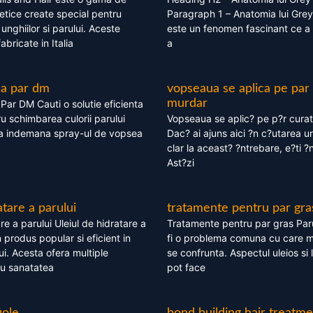
tice create special pentru
Paragraph 1 – Anatomia lui Grey
i, unghiilor si parului. Aceste
este un fenomen fascinant ce a 
bricate in Italia
a
ea par dm
vopseaua se aplica pe par
murdar
ar DM Cauti o solutie eficienta
ru schimbarea culorii parului
Vopseaua se aplic? pe p?r cura
la indemana spray-ul de vopsea
Dac? ai ajuns aici ?n c?utarea u
clar la aceast? ?ntrebare, e?ti ?n
Ast?zi
atare a parului
tratamente pentru par gra
re a parului Uleiul de hidratare a
Tratamente pentru par gras Par
 produs popular si eficient in
fi o problema comuna cu care 
lui. Acesta ofera multiple
se confrunta. Aspectul uleios si
ru sanatatea
pot face