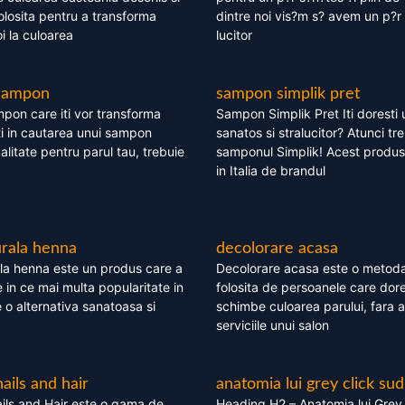
olosita pentru a transforma
dintre noi vis?m s? avem un p?r 
i la culoarea
lucitor
 sampon
sampon simplik pret
mpon care iti vor transforma
Sampon Simplik Pret Iti doresti 
i in cautarea unui sampon
sanatos si stralucitor? Atunci tr
calitate pentru parul tau, trebuie
samponul Simplik! Acest produs 
in Italia de brandul
rala henna
decolorare acasa
la henna este un produs care a
Decolorare acasa este o metoda
e in ce mai multa popularitate in
folosita de persoanele care dore
te o alternativa sanatoasa si
schimbe culoarea parului, fara a
serviciile unui salon
nails and hair
anatomia lui grey click sud
ils and Hair este o gama de
Heading H2 – Anatomia lui Grey