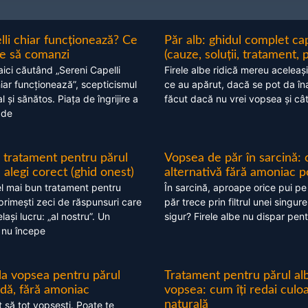
lli chiar funcționează? Ce
Păr alb: ghidul complet c
nte să comanzi
(cauze, soluții, tratament, 
aici căutând „Sereni Capelli
Firele albe ridică mereu aceleași
hiar funcționează”, scepticismul
ce au apărut, dacă se pot da în
 și sănătos. Piața de îngrijire a
făcut dacă nu vrei vopsea și câ
 de
 tratament pentru părul
Vopsea de păr în sarcină: 
alegi corect (ghid onest)
alternativă fără amoniac p
l mai bun tratament pentru
În sarcină, aproape orice pui pe
 primești zeci de răspunsuri care
păr trece prin filtrul unei singure
ași lucru: „al nostru”. Un
sigur? Firele albe nu dispar pent
 nu începe
 la vopsea pentru părul
Tratament pentru părul alb
ndă, fără amoniac
vopsea: cum îți redai culo
naturală
t să tot vopsești. Poate te