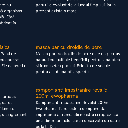
are nu
parului a evoluat de-a lungul timpului, iar in
asă organismul
prezent exista o mare
lă. Fără
bricat în
isica
masca par cu drojdie de bere
 Parul de
Masca par cu drojdie de bere este un produs
cu care se
natural cu multiple beneficii pentru sanatatea
. Fie ca aveti o
si frumusetea parului. Folosita de secole
pentru a imbunatati aspectul
sampon anti imbatranire revalid
200ml ewopharma
un produs
, care a
Sampon anti imbatranire Revalid 200ml
? lumea.
Ewopharma Parul este o componenta
 un ingredient
importanta a frumusetii noastre si reprezinta
unul dintre primele lucruri observate de catre
ceilalti. Din