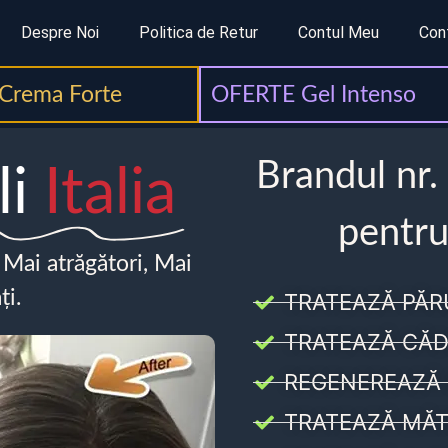
Despre Noi
Politica de Retur
Contul Meu
Con
Crema Forte
OFERTE Gel Intenso
Brandul nr.
li
Italia
pentru
, Mai atrăgători, Mai
ți.
TRATEAZĂ PĂR
TRATEAZĂ CĂD
REGENEREAZĂ 
TRATEAZĂ MĂT