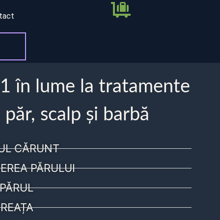
tact
 1 în lume la tratamente
 păr, scalp și barbă
UL CĂRUNT
EREA PĂRULUI
PĂRUL
REAȚA