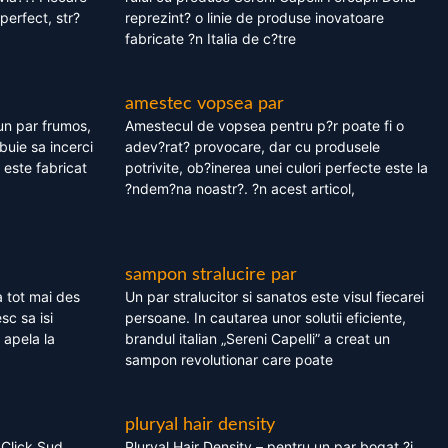
perfect, str?
reprezint? o linie de produse inovatoare
fabricate ?n Italia de c?tre
amestec vopsea par
un par frumos,
Amestecul de vopsea pentru p?r poate fi o
ebuie sa incerci
adev?rat? provocare, dar cu produsele
este fabricat
potrivite, ob?inerea unei culori perfecte este la
?ndem?na noastr?. ?n acest articol,
sampon stralucire par
 tot mai des
Un par stralucitor si sanatos este visul fiecarei
sc sa isi
persoane. In cautarea unor solutii eficiente,
 apela la
brandul italian „Sereni Capelli” a creat un
sampon revolutionar care poate
pluryal hair density
 Click Sud
Pluryal Hair Density – pentru un par bogat ?i