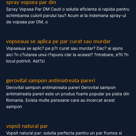
spray vopsea par dm
Spray Vopsea Par DM Cauti o solutie eficienta si rapida pentru
schimbarea culorii parului tau? Acum ai la indemana spray-ul
de vopsea par DM, o
vopseaua se aplica pe par curat sau murdar
Vopseaua se aplic? pe p?r curat sau murdar? Dac? ai ajuns
aici ?n c?utarea unui r?spuns clar la aceast? ?ntrebare, e?ti ?n
locul potrivit. Ast?zi
gerovital sampon antimatreata pareri
Gerovital sampon antimatreata pareri Gerovital sampon
antimatreata pareri este un produs foarte popular pe piata din
Romania. Exista multe persoane care au incercat acest
sampon
vopsit natural par
Vopsit natural par: solutia perfecta pentru un par frumos si