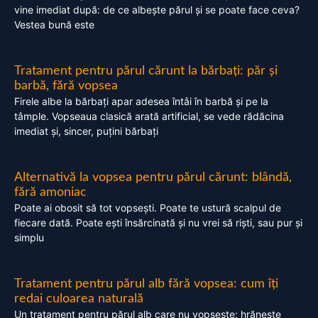
vine imediat după: de ce albește părul și se poate face ceva?
Vestea bună este
Tratament pentru părul cărunt la bărbați: păr și
barbă, fără vopsea
Firele albe la bărbați apar adesea întâi în barbă și pe la
tâmple. Vopseaua clasică arată artificial, se vede rădăcina
imediat și, sincer, puțini bărbați
Alternativă la vopsea pentru părul cărunt: blândă,
fără amoniac
Poate ai obosit să tot vopsești. Poate te ustură scalpul de
fiecare dată. Poate ești însărcinată și nu vrei să riști, sau pur și
simplu
Tratament pentru părul alb fără vopsea: cum îți
redai culoarea naturală
Un tratament pentru părul alb care nu vopsește: hrănește