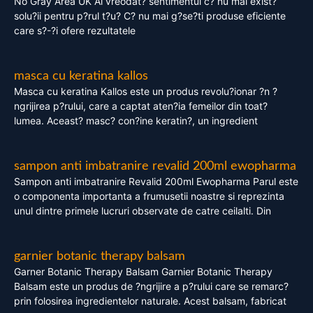
No Gray Area UK Ai vreodat? sentimentul c? nu mai exist?
solu?ii pentru p?rul t?u? C? nu mai g?se?ti produse eficiente
care s?-?i ofere rezultatele
masca cu keratina kallos
Masca cu keratina Kallos este un produs revolu?ionar ?n ?
ngrijirea p?rului, care a captat aten?ia femeilor din toat?
lumea. Aceast? masc? con?ine keratin?, un ingredient
sampon anti imbatranire revalid 200ml ewopharma
Sampon anti imbatranire Revalid 200ml Ewopharma Parul este
o componenta importanta a frumusetii noastre si reprezinta
unul dintre primele lucruri observate de catre ceilalti. Din
garnier botanic therapy balsam
Garner Botanic Therapy Balsam Garnier Botanic Therapy
Balsam este un produs de ?ngrijire a p?rului care se remarc?
prin folosirea ingredientelor naturale. Acest balsam, fabricat