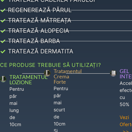
REGENEREAZĂ PĂRUL
TRATEAZĂ MĂTREAȚA
TRATEAZĂ ALOPECIA
TRATEAZĂ BARBA
TRATEAZĂ DERMATITA
CE PRODUSE TREBUIE SĂ UTILIZAȚI?
Tratamentul
GEL
Crema
INT
TRATAMENTUL
Forte
LOZIONE
Acce
Pentru
Pentru
efect
păr
păr
cu
mai
mai
50%
scurt
lung
de
de
Vezi
10cm
10cm
Ofert
Si
>>