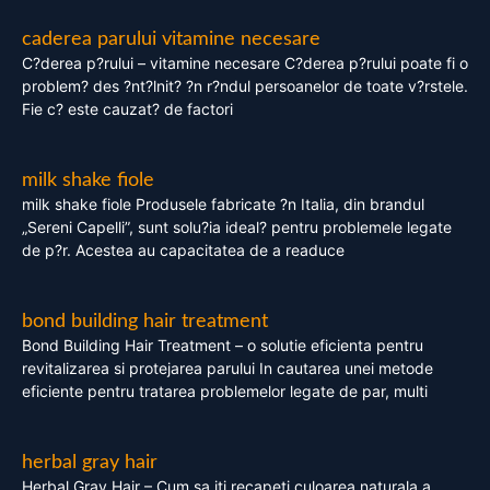
caderea parului vitamine necesare
C?derea p?rului – vitamine necesare C?derea p?rului poate fi o
problem? des ?nt?lnit? ?n r?ndul persoanelor de toate v?rstele.
Fie c? este cauzat? de factori
milk shake fiole
milk shake fiole Produsele fabricate ?n Italia, din brandul
„Sereni Capelli”, sunt solu?ia ideal? pentru problemele legate
de p?r. Acestea au capacitatea de a readuce
bond building hair treatment
Bond Building Hair Treatment – o solutie eficienta pentru
revitalizarea si protejarea parului In cautarea unei metode
eficiente pentru tratarea problemelor legate de par, multi
herbal gray hair
Herbal Gray Hair – Cum sa iti recapeti culoarea naturala a