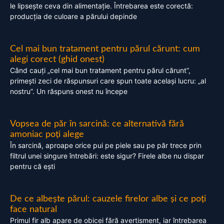
le lipsește ceva din alimentație. Întrebarea este corectă:
producția de culoare a părului depinde
Cel mai bun tratament pentru părul cărunt: cum
alegi corect (ghid onest)
Când cauți „cel mai bun tratament pentru părul cărunt”,
primești zeci de răspunsuri care spun toate același lucru: „al
nostru”. Un răspuns onest nu începe
Vopsea de păr în sarcină: ce alternativă fără
amoniac poți alege
În sarcină, aproape orice pui pe piele sau pe păr trece prin
filtrul unei singure întrebări: este sigur? Firele albe nu dispar
pentru că ești
De ce albește părul: cauzele firelor albe și ce poți
face natural
Primul fir alb apare de obicei fără avertisment, iar întrebarea