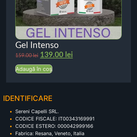
Gel Intenso
139.00
lei
159.00
lei
Adaugă în coș
IDENTIFICARE
Sereni Capelli SRL.
CODICE FISCALE: IT00343169991
CODICE ESTERO: 000042999166
Fabrica: Resana, Veneto, Italia