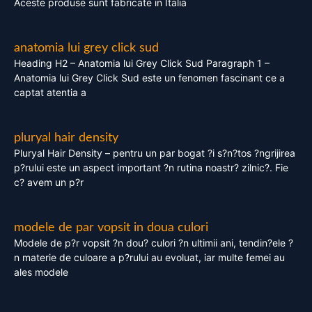
Aceste produse sunt fabricate in Italia
anatomia lui grey click sud
Heading H2 – Anatomia lui Grey Click Sud Paragraph 1 –
Anatomia lui Grey Click Sud este un fenomen fascinant ce a
captat atentia a
pluryal hair density
Pluryal Hair Density – pentru un par bogat ?i s?n?tos ?ngrijirea
p?rului este un aspect important ?n rutina noastr? zilnic?. Fie
c? avem un p?r
modele de par vopsit in doua culori
Modele de p?r vopsit ?n dou? culori ?n ultimii ani, tendin?ele ?
n materie de culoare a p?rului au evoluat, iar multe femei au
ales modele