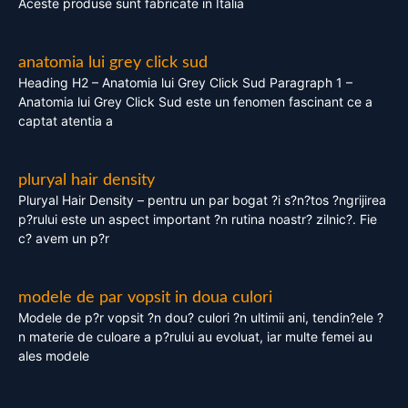
Aceste produse sunt fabricate in Italia
anatomia lui grey click sud
Heading H2 – Anatomia lui Grey Click Sud Paragraph 1 –
Anatomia lui Grey Click Sud este un fenomen fascinant ce a
captat atentia a
pluryal hair density
Pluryal Hair Density – pentru un par bogat ?i s?n?tos ?ngrijirea
p?rului este un aspect important ?n rutina noastr? zilnic?. Fie
c? avem un p?r
modele de par vopsit in doua culori
Modele de p?r vopsit ?n dou? culori ?n ultimii ani, tendin?ele ?
n materie de culoare a p?rului au evoluat, iar multe femei au
ales modele