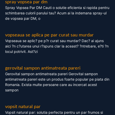
spray vopsea par dm
Spray Vopsea Par DM Cauti o solutie eficienta si rapida pentru
schimbarea culorii parului tau? Acum ai la indemana spray-ul
de vopsea par DM, o
vopseaua se aplica pe par curat sau murdar
Vopseaua se aplic? pe p?r curat sau murdar? Dac? ai ajuns
aici ?n c?utarea unui r?spuns clar la aceast? ?ntrebare, e?ti ?n
locul potrivit. Ast?zi
gerovital sampon antimatreata pareri
Gerovital sampon antimatreata pareri Gerovital sampon
antimatreata pareri este un produs foarte popular pe piata din
Romania. Exista multe persoane care au incercat acest
sampon
vopsit natural par
Vopsit natural par: solutia perfecta pentru un par frumos si