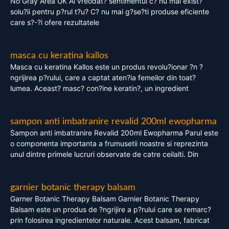
No Gray Area UK Ai vreodat? sentimentul c? nu mai exist?
solu?ii pentru p?rul t?u? C? nu mai g?se?ti produse eficiente
care s?-?i ofere rezultatele
masca cu keratina kallos
Masca cu keratina Kallos este un produs revolu?ionar ?n ?
ngrijirea p?rului, care a captat aten?ia femeilor din toat?
lumea. Aceast? masc? con?ine keratin?, un ingredient
sampon anti imbatranire revalid 200ml ewopharma
Sampon anti imbatranire Revalid 200ml Ewopharma Parul este
o componenta importanta a frumusetii noastre si reprezinta
unul dintre primele lucruri observate de catre ceilalti. Din
garnier botanic therapy balsam
Garner Botanic Therapy Balsam Garnier Botanic Therapy
Balsam este un produs de ?ngrijire a p?rului care se remarc?
prin folosirea ingredientelor naturale. Acest balsam, fabricat