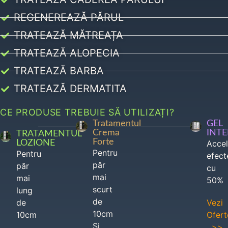
REGENEREAZĂ PĂRUL
TRATEAZĂ MĂTREAȚA
TRATEAZĂ ALOPECIA
TRATEAZĂ BARBA
TRATEAZĂ DERMATITA
CE PRODUSE TREBUIE SĂ UTILIZAȚI?
Tratamentul
GEL
Crema
INT
TRATAMENTUL
Forte
LOZIONE
Acce
Pentru
Pentru
efect
păr
păr
cu
mai
mai
50%
scurt
lung
de
de
Vezi
10cm
10cm
Ofert
Si
>>