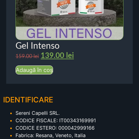
Gel Intenso
139.00
lei
159.00
lei
Adaugă în coș
IDENTIFICARE
Sereni Capelli SRL.
CODICE FISCALE: IT00343169991
CODICE ESTERO: 000042999166
Fabrica: Resana, Veneto, Italia