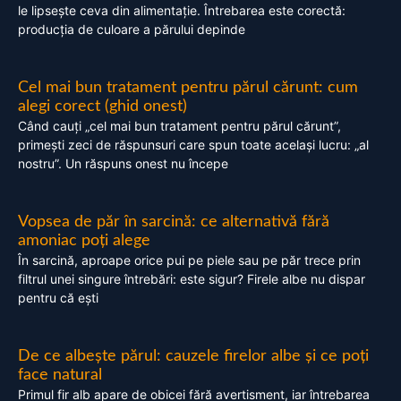
le lipsește ceva din alimentație. Întrebarea este corectă:
producția de culoare a părului depinde
Cel mai bun tratament pentru părul cărunt: cum
alegi corect (ghid onest)
Când cauți „cel mai bun tratament pentru părul cărunt”,
primești zeci de răspunsuri care spun toate același lucru: „al
nostru”. Un răspuns onest nu începe
Vopsea de păr în sarcină: ce alternativă fără
amoniac poți alege
În sarcină, aproape orice pui pe piele sau pe păr trece prin
filtrul unei singure întrebări: este sigur? Firele albe nu dispar
pentru că ești
De ce albește părul: cauzele firelor albe și ce poți
face natural
Primul fir alb apare de obicei fără avertisment, iar întrebarea