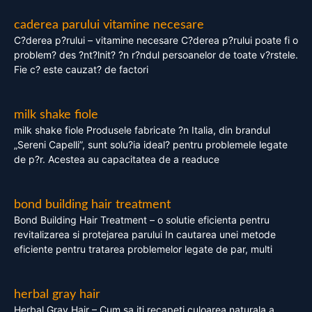
caderea parului vitamine necesare
C?derea p?rului – vitamine necesare C?derea p?rului poate fi o
problem? des ?nt?lnit? ?n r?ndul persoanelor de toate v?rstele.
Fie c? este cauzat? de factori
milk shake fiole
milk shake fiole Produsele fabricate ?n Italia, din brandul
„Sereni Capelli”, sunt solu?ia ideal? pentru problemele legate
de p?r. Acestea au capacitatea de a readuce
bond building hair treatment
Bond Building Hair Treatment – o solutie eficienta pentru
revitalizarea si protejarea parului In cautarea unei metode
eficiente pentru tratarea problemelor legate de par, multi
herbal gray hair
Herbal Gray Hair – Cum sa iti recapeti culoarea naturala a