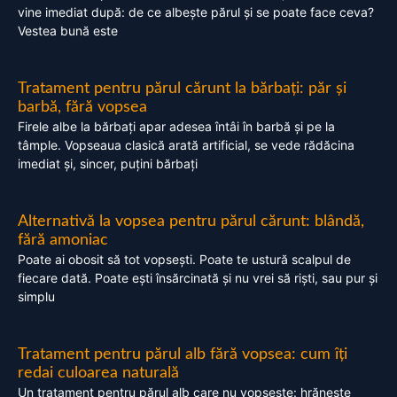
vine imediat după: de ce albește părul și se poate face ceva?
Vestea bună este
Tratament pentru părul cărunt la bărbați: păr și
barbă, fără vopsea
Firele albe la bărbați apar adesea întâi în barbă și pe la
tâmple. Vopseaua clasică arată artificial, se vede rădăcina
imediat și, sincer, puțini bărbați
Alternativă la vopsea pentru părul cărunt: blândă,
fără amoniac
Poate ai obosit să tot vopsești. Poate te ustură scalpul de
fiecare dată. Poate ești însărcinată și nu vrei să riști, sau pur și
simplu
Tratament pentru părul alb fără vopsea: cum îți
redai culoarea naturală
Un tratament pentru părul alb care nu vopsește: hrănește