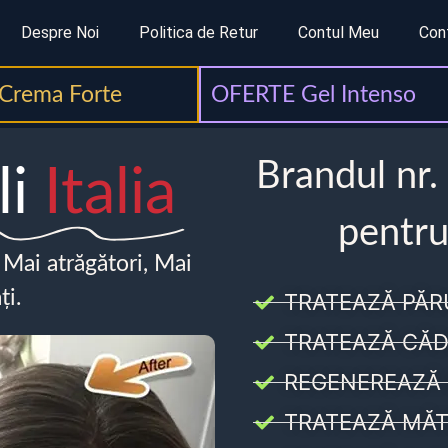
Despre Noi
Politica de Retur
Contul Meu
Con
Crema Forte
OFERTE Gel Intenso
Brandul nr.
li
Italia
pentru
, Mai atrăgători, Mai
ți.
TRATEAZĂ PĂR
TRATEAZĂ CĂD
REGENEREAZĂ 
TRATEAZĂ MĂT