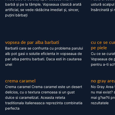
barbă și pe la tâmple. Vopseaua clasică arată
ustură scalpul
artificial, se vede rădăcina imediat și, sincer,
însărcinată și 
puțini bărbați
vopsea de par alba barbati
cu ce se cu
pe piele
Barbatii care se confrunta cu problema parului
alb pot gasi o solutie eficienta in vopseaua de
Cu ce se cura
par alba pentru barbati. Daca esti in cautarea
Vopseaua de p
unei
pentru a-ti sc
crema caramel
no gray are
Crema caramel Crema caramel este un desert
No Gray Area 
delicios, cu o textura cremoasa si un gust
nu mai exist? s
dulce si caramelizat. Aceasta reteta
mai g?se?ti pr
traditionala italieneasca reprezinta combinatia
rezultatele
perfecta