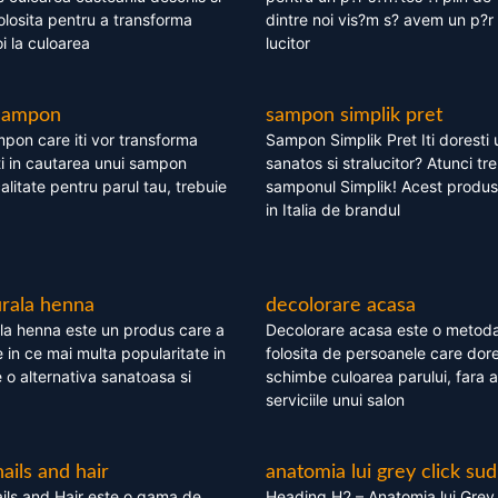
olosita pentru a transforma
dintre noi vis?m s? avem un p?r 
i la culoarea
lucitor
 sampon
sampon simplik pret
mpon care iti vor transforma
Sampon Simplik Pret Iti doresti 
i in cautarea unui sampon
sanatos si stralucitor? Atunci tr
calitate pentru parul tau, trebuie
samponul Simplik! Acest produs 
in Italia de brandul
rala henna
decolorare acasa
la henna este un produs care a
Decolorare acasa este o metoda
e in ce mai multa popularitate in
folosita de persoanele care dore
te o alternativa sanatoasa si
schimbe culoarea parului, fara a
serviciile unui salon
nails and hair
anatomia lui grey click sud
ils and Hair este o gama de
Heading H2 – Anatomia lui Grey