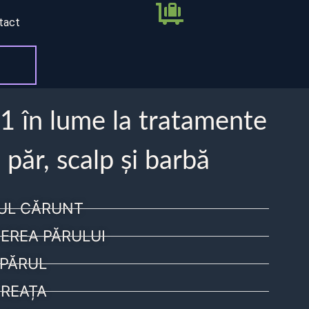
tact
 1 în lume la tratamente
 păr, scalp și barbă
UL CĂRUNT
EREA PĂRULUI
PĂRUL
REAȚA