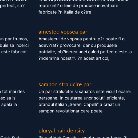
perfect, str?
reprezint? o linie de produse inovatoare
fabricate ?n Italia de c?tre
amestec vopsea par
un par frumos,
Amestecul de vopsea pentru p?r poate fi o
ebuie sa incerci
adev?rat? provocare, dar cu produsele
este fabricat
potrivite, ob?inerea unei culori perfecte este la
?ndem?na noastr?. ?n acest articol,
sampon stralucire par
 tot mai des
Un par stralucitor si sanatos este visul fiecarei
sc sa isi
persoane. In cautarea unor solutii eficiente,
 apela la
brandul italian „Sereni Capelli” a creat un
sampon revolutionar care poate
pluryal hair density
 Click Sud
Pluryal Hair Density – pentru un par bogat ?i