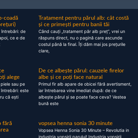
ap-coadă
Tratament pentru părul alb: cât costă
prețuri)
și ce primești pentru banii tăi
 întrebări: de
Când cauți „tratament păr alb preț”, vrei un
apoi, ce e de
răspuns direct, nu o pagină care ascunde
t
costul până la final. Îți dăm mai jos prețurile
clare,
ce
De ce albește părul: cauzele firelor
oți alege
albe și ce poți face natural
 piele sau pe
Primul fir alb apare de obicei fără avertisment,
 întrebări: este
iar întrebarea vine imediat după: de ce
ru că ești
albește părul și se poate face ceva? Vestea
bună este
 fără
vopsea henna sonia 30 minute
area
Vopsea Henna Sonia 30 Minute – Revolutia in
industria vopsirii parului! Industria vopsirii