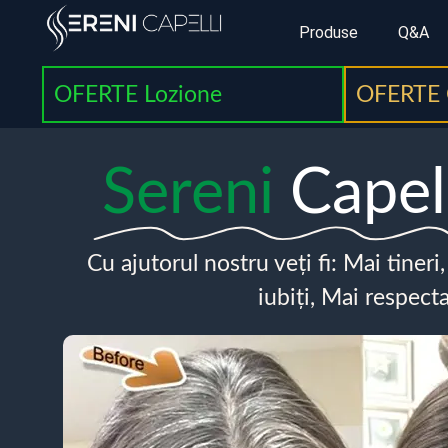
Produse
Q&A
OFERTE Lozione
OFERTE 
Sereni
Capel
Cu ajutorul nostru veți fi: Mai tineri
iubiți, Mai respecta