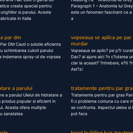
tice create special pentru
Paragraph 1 – Anatomia lui Grey
i, unghiilor si parului. Aceste
este un fenomen fascinant ce a 
bricate in Italia
a
ea par dm
vopseaua se aplica pe par
murdar
ar DM Cauti o solutie eficienta
ru schimbarea culorii parului
Vopseaua se aplic? pe p?r cura
la indemana spray-ul de vopsea
Dac? ai ajuns aici ?n c?utarea u
clar la aceast? ?ntrebare, e?ti ?n
Ast?zi
atare a parului
tratamente pentru par gra
re a parului Uleiul de hidratare a
Tratamente pentru par gras Par
 produs popular si eficient in
fi o problema comuna cu care 
lui. Acesta ofera multiple
se confrunta. Aspectul uleios si
ru sanatatea
pot face