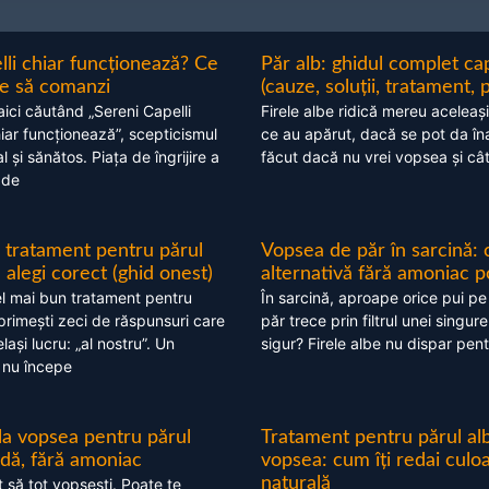
lli chiar funcționează? Ce
Păr alb: ghidul complet c
nte să comanzi
(cauze, soluții, tratament, 
aici căutând „Sereni Capelli
Firele albe ridică mereu aceleași
hiar funcționează”, scepticismul
ce au apărut, dacă se pot da în
 și sănătos. Piața de îngrijire a
făcut dacă nu vrei vopsea și câ
 de
 tratament pentru părul
Vopsea de păr în sarcină: 
alegi corect (ghid onest)
alternativă fără amoniac p
l mai bun tratament pentru
În sarcină, aproape orice pui pe
 primești zeci de răspunsuri care
păr trece prin filtrul unei singure
ași lucru: „al nostru”. Un
sigur? Firele albe nu dispar pent
 nu începe
 la vopsea pentru părul
Tratament pentru părul alb
ndă, fără amoniac
vopsea: cum îți redai culo
naturală
t să tot vopsești. Poate te