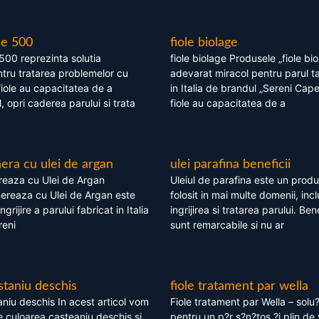
le 500
fiole biolage
 500 reprezinta solutia
fiole biolage Produsele „fiole bi
tru tratarea problemelor cu
adevarat miracol pentru parul t
fiole au capacitatea de a
in Italia de brandul „Sereni Capel
, opri caderea parului si trata
fiole au capacitatea de a
ra cu ulei de argan
ulei parafina beneficii
eaza cu Ulei de Argan
Uleiul de parafina este un produs
reaza cu Ulei de Argan este
folosit in mai multe domenii, incl
grijire a parului fabricat in Italia
ingrijirea si tratarea parului. Bene
reni
sunt remarcabile si nu ar
staniu deschis
fiole tratament par wella
niu deschis In acest articol vom
Fiole tratament par Wella – solu?
 culoarea casteaniu deschis si
pentru un p?r s?n?tos ?i plin de 