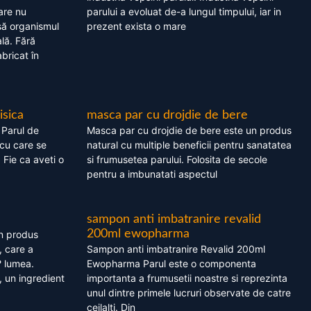
are nu
parului a evoluat de-a lungul timpului, iar in
asă organismul
prezent exista o mare
lă. Fără
bricat în
isica
masca par cu drojdie de bere
 Parul de
Masca par cu drojdie de bere este un produs
cu care se
natural cu multiple beneficii pentru sanatatea
. Fie ca aveti o
si frumusetea parului. Folosita de secole
pentru a imbunatati aspectul
sampon anti imbatranire revalid
200ml ewopharma
un produs
, care a
Sampon anti imbatranire Revalid 200ml
? lumea.
Ewopharma Parul este o componenta
 un ingredient
importanta a frumusetii noastre si reprezinta
unul dintre primele lucruri observate de catre
ceilalti. Din