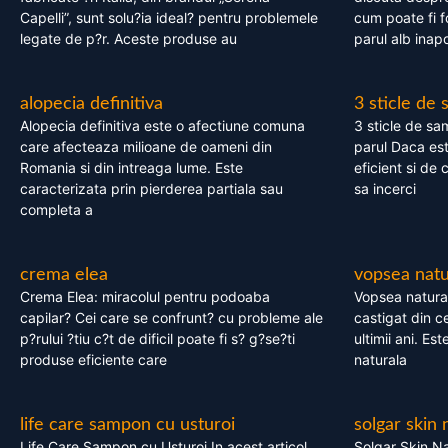
Capelli”, sunt solu?ia ideal? pentru problemele
cum poate fi f
legate de p?r. Aceste produse au
parul alb inapo
alopecia definitiva
3 sticle de
Alopecia definitiva este o afectiune comuna
3 sticle de sa
care afecteaza milioane de oameni din
parul Daca est
Romania si din intreaga lume. Este
eficient si de 
caracterizata prin pierderea partiala sau
sa incerci
completa a
crema elea
vopsea natu
Crema Elea: miracolul pentru podoaba
Vopsea natura
capilar? Cei care se confrunt? cu probleme ale
castigat din c
p?rului ?tiu c?t de dificil poate fi s? g?se?ti
ultimii ani. Es
produse eficiente care
naturala
life care sampon cu usturoi
solgar skin 
Life Care Sampon cu Usturoi In acest articol,
Solgar Skin Na