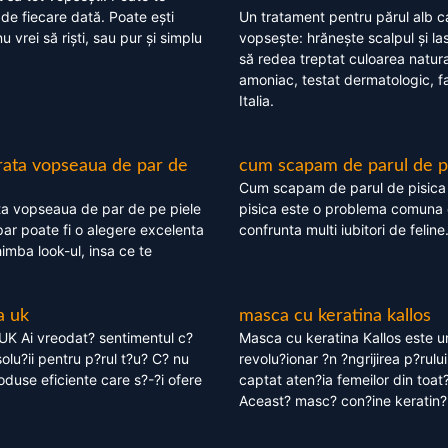
 de fiecare dată. Poate ești
Un tratament pentru părul alb c
nu vrei să riști, sau pur și simplu
vopsește: hrănește scalpul și l
să redea treptat culoarea natura
amoniac, testat dermatologic, fa
Italia.
rata vopseaua de par de
cum scapam de parul de p
Cum scapam de parul de pisica
ta vopseaua de par de pe piele
pisica este o problema comuna 
ar poate fi o alegere excelenta
confrunta multi iubitori de feline
himba look-ul, insa ce te
a uk
masca cu keratina kallos
UK Ai vreodat? sentimentul c?
Masca cu keratina Kallos este 
olu?ii pentru p?rul t?u? C? nu
revolu?ionar ?n ?ngrijirea p?rului
oduse eficiente care s?-?i ofere
captat aten?ia femeilor din toat
Aceast? masc? con?ine keratin?,