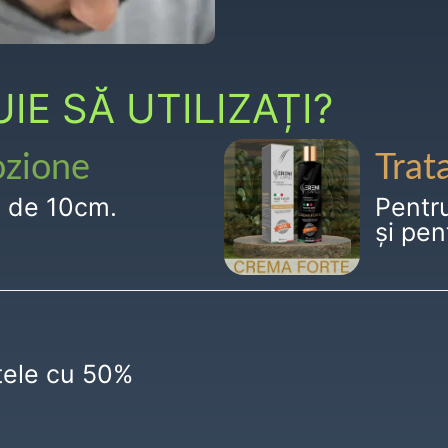
E SĂ UTILIZAȚI?
ozione
Trat
g de 10cm.
Pentr
și pen
ctele cu 50%