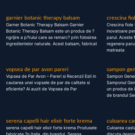
garnier botanic therapy balsam
crescina fio
Garner Botanic Therapy Balsam Garnier
Crescina fiole
Botanic Therapy Balsam este un produs de ?
inovatoare pen
ngrijire a p?rului care se remarc? prin folosirea
parul. Aceste 
ingredientelor naturale. Acest balsam, fabricat
regenera parul
matreata
vopsea de par avon pareri
sampon gene
Vopsea de Par Avon – Pareri si Recenzii Esti in
Sampon Gener
cautarea unei vopsele de par de calitate si
Samponul Gene
eficiente? Ai auzit de Vopsea de Par
un produs de in
de brandul Se
serena capelli hair elixir forte krema
culoarea ca
serena capelli hair elixir forte krema Produsele
Culoarea casta
fabricate ?n Italia, din brandul „Serena
discuta despre