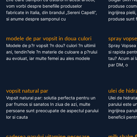
vom vorbi despre benefiile produselor
produse cosme
fabricate in Italia, din brandul „Sereni Capelli”,
ingrijirea pieli
si anume despre samponul cu
produse sunt fa
modele de par vopsit in doua culori
spray vops
Modele de p?r vopsit ?n dou? culori ?n ultimii
Spray Vopsea P
ani, tendin?ele ?n materie de culoare a p?rului
si rapida pent
au evoluat, iar multe femei au ales modele
tau? Acum ai 
par DM, o
vopsit natural par
ulei de hidr
Vopsit natural par: solutia perfecta pentru un
Ulei de hidrata
par frumos si sanatos In ziua de azi, multe
parului este un
persoane sunt preocupate de aspectul parului
ingrijirea paru
lor si cauta
beneficii pent