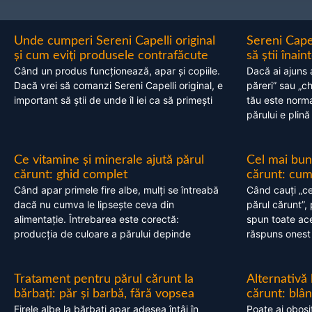
Unde cumperi Sereni Capelli original
Sereni Cape
și cum eviți produsele contrafăcute
să știi înai
Când un produs funcționează, apar și copiile.
Dacă ai ajuns 
Dacă vrei să comanzi Sereni Capelli original, e
păreri” sau „c
important să știi de unde îl iei ca să primești
tău este normal
părului e plină
Ce vitamine și minerale ajută părul
Cel mai bun
cărunt: ghid complet
cărunt: cum 
Când apar primele fire albe, mulți se întreabă
Când cauți „ce
dacă nu cumva le lipsește ceva din
părul cărunt”,
alimentație. Întrebarea este corectă:
spun toate acel
producția de culoare a părului depinde
răspuns onest
Tratament pentru părul cărunt la
Alternativă
bărbați: păr și barbă, fără vopsea
cărunt: blâ
Firele albe la bărbați apar adesea întâi în
Poate ai obosi