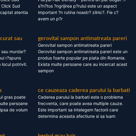
 Click Sud
s?n?tos ?ngrijirea p?rului este un aspect
captat atentia
important ?n rutina noastr? zilnic?. Fie c?
avem un p?r
 curat sau
gerovital sampon antimatreata pareri
Gerovital sampon antimatreata pareri
t sau murdar?
Gerovital sampon antimatreata pareri este un
nui r?spuns
produs foarte popular pe piata din Romania.
 locul potrivit.
Exista multe persoane care au incercat acest
sampon
s
ce cauzeaza caderea parului la barbati
ul gras poate
Caderea parului la barbati este o problema
multe persoane
frecventa, care poate avea multiple cauze.
 lipsa de volum
Este important sa intelegem factorii care
determina aceasta afectiune si sa luam