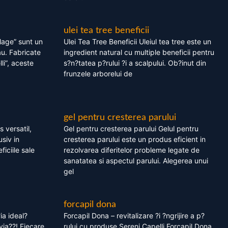
ulei tea tree beneficii
olage” sunt un
Ulei Tea Tree Beneficii Uleiul tea tree este un
au. Fabricate
ingredient natural cu multiple beneficii pentru
li”, aceste
s?n?tatea p?rului ?i a scalpului. Ob?inut din
frunzele arborelui de
gel pentru cresterea parului
 versatil,
Gel pentru cresterea parului Gelul pentru
usiv in
cresterea parului este un produs eficient in
ficiile sale
rezolvarea diferitelor probleme legate de
sanatatea si aspectul parului. Alegerea unui
gel
forcapil dona
ia ideal?
Forcapil Dona – revitalizare ?i ?ngrijire a p?
via??! Fiecare
rului cu produse Sereni Capelli Forcapil Dona