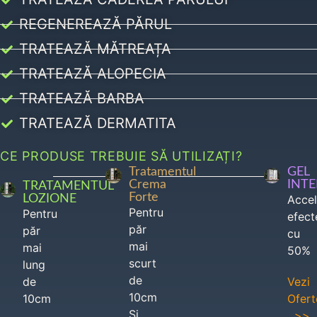
REGENEREAZĂ PĂRUL
TRATEAZĂ MĂTREAȚA
TRATEAZĂ ALOPECIA
TRATEAZĂ BARBA
TRATEAZĂ DERMATITA
CE PRODUSE TREBUIE SĂ UTILIZAȚI?
Tratamentul
GEL
Crema
INT
TRATAMENTUL
Forte
LOZIONE
Acce
Pentru
Pentru
efect
păr
păr
cu
mai
mai
50%
scurt
lung
de
de
Vezi
10cm
10cm
Ofert
Si
>>