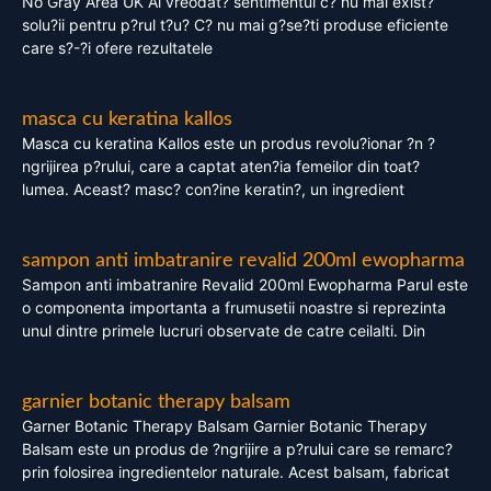
No Gray Area UK Ai vreodat? sentimentul c? nu mai exist?
solu?ii pentru p?rul t?u? C? nu mai g?se?ti produse eficiente
care s?-?i ofere rezultatele
masca cu keratina kallos
Masca cu keratina Kallos este un produs revolu?ionar ?n ?
ngrijirea p?rului, care a captat aten?ia femeilor din toat?
lumea. Aceast? masc? con?ine keratin?, un ingredient
sampon anti imbatranire revalid 200ml ewopharma
Sampon anti imbatranire Revalid 200ml Ewopharma Parul este
o componenta importanta a frumusetii noastre si reprezinta
unul dintre primele lucruri observate de catre ceilalti. Din
garnier botanic therapy balsam
Garner Botanic Therapy Balsam Garnier Botanic Therapy
Balsam este un produs de ?ngrijire a p?rului care se remarc?
prin folosirea ingredientelor naturale. Acest balsam, fabricat