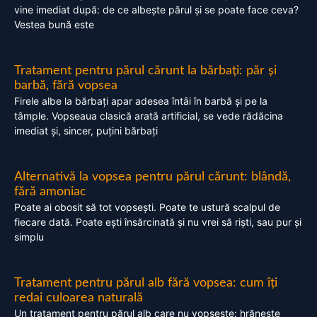
vine imediat după: de ce albește părul și se poate face ceva?
Vestea bună este
Tratament pentru părul cărunt la bărbați: păr și
barbă, fără vopsea
Firele albe la bărbați apar adesea întâi în barbă și pe la
tâmple. Vopseaua clasică arată artificial, se vede rădăcina
imediat și, sincer, puțini bărbați
Alternativă la vopsea pentru părul cărunt: blândă,
fără amoniac
Poate ai obosit să tot vopsești. Poate te ustură scalpul de
fiecare dată. Poate ești însărcinată și nu vrei să riști, sau pur și
simplu
Tratament pentru părul alb fără vopsea: cum îți
redai culoarea naturală
Un tratament pentru părul alb care nu vopsește: hrănește