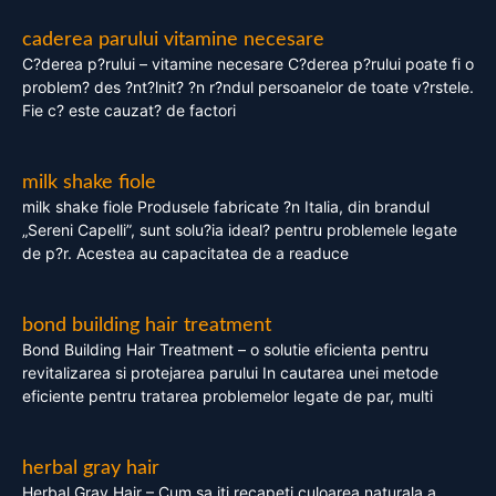
caderea parului vitamine necesare
C?derea p?rului – vitamine necesare C?derea p?rului poate fi o
problem? des ?nt?lnit? ?n r?ndul persoanelor de toate v?rstele.
Fie c? este cauzat? de factori
milk shake fiole
milk shake fiole Produsele fabricate ?n Italia, din brandul
„Sereni Capelli”, sunt solu?ia ideal? pentru problemele legate
de p?r. Acestea au capacitatea de a readuce
bond building hair treatment
Bond Building Hair Treatment – o solutie eficienta pentru
revitalizarea si protejarea parului In cautarea unei metode
eficiente pentru tratarea problemelor legate de par, multi
herbal gray hair
Herbal Gray Hair – Cum sa iti recapeti culoarea naturala a