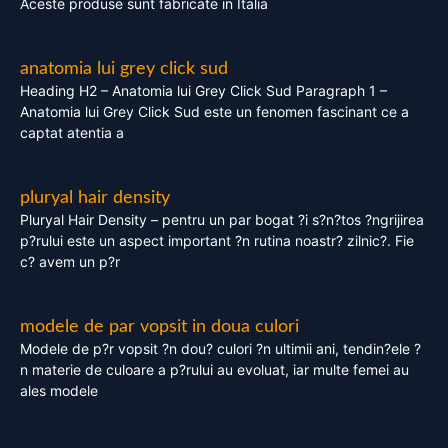
Aceste produse sunt fabricate in Italia
anatomia lui grey click sud
Heading H2 – Anatomia lui Grey Click Sud Paragraph 1 –
Anatomia lui Grey Click Sud este un fenomen fascinant ce a
captat atentia a
pluryal hair density
Pluryal Hair Density – pentru un par bogat ?i s?n?tos ?ngrijirea
p?rului este un aspect important ?n rutina noastr? zilnic?. Fie
c? avem un p?r
modele de par vopsit in doua culori
Modele de p?r vopsit ?n dou? culori ?n ultimii ani, tendin?ele ?
n materie de culoare a p?rului au evoluat, iar multe femei au
ales modele