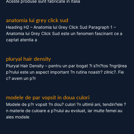
Aceste produse sunt fabricate in Italia
anatomia lui grey click sud
Heading H2 – Anatomia lui Grey Click Sud Paragraph 1 –
Anatomia lui Grey Click Sud este un fenomen fascinant ce a
captat atentia a
pluryal hair density
Pluryal Hair Density – pentru un par bogat ?i s?n?tos ?ngrijirea
p?rului este un aspect important ?n rutina noastr? zilnic?. Fie
c? avem un p?r
modele de par vopsit in doua culori
Modele de p?r vopsit ?n dou? culori ?n ultimii ani, tendin?ele ?
n materie de culoare a p?rului au evoluat, iar multe femei au
ales modele