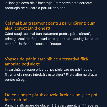
le lipsește ceva din alimentație. Întrebarea este corectă:
producția de culoare a părului depinde
Cel mai bun tratament pentru părul cărunt: cum
alegi corect (ghid onest)
Când cauți „cel mai bun tratament pentru părul cărunt”,
primești zeci de răspunsuri care spun toate același lucru: „al
nostru”. Un răspuns onest nu începe
Vopsea de păr în sarcină: ce alternativă fără
amoniac poți alege
În sarcină, aproape orice pui pe piele sau pe păr trece prin
filtrul unei singure întrebări: este sigur? Firele albe nu dispar
pentru că ești
De ce albește părul: cauzele firelor albe și ce poți
face natural
Primul fir alb apare de obicei fără avertisment, iar întrebarea