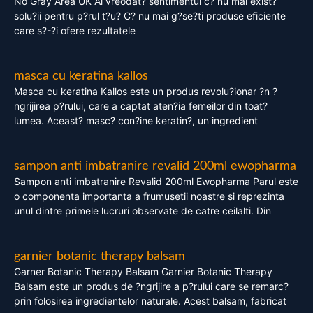
No Gray Area UK Ai vreodat? sentimentul c? nu mai exist?
solu?ii pentru p?rul t?u? C? nu mai g?se?ti produse eficiente
care s?-?i ofere rezultatele
masca cu keratina kallos
Masca cu keratina Kallos este un produs revolu?ionar ?n ?
ngrijirea p?rului, care a captat aten?ia femeilor din toat?
lumea. Aceast? masc? con?ine keratin?, un ingredient
sampon anti imbatranire revalid 200ml ewopharma
Sampon anti imbatranire Revalid 200ml Ewopharma Parul este
o componenta importanta a frumusetii noastre si reprezinta
unul dintre primele lucruri observate de catre ceilalti. Din
garnier botanic therapy balsam
Garner Botanic Therapy Balsam Garnier Botanic Therapy
Balsam este un produs de ?ngrijire a p?rului care se remarc?
prin folosirea ingredientelor naturale. Acest balsam, fabricat