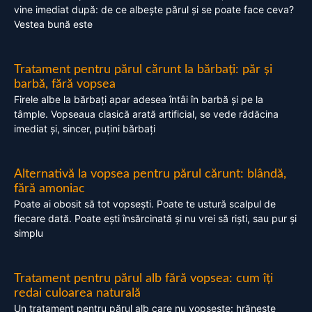
vine imediat după: de ce albește părul și se poate face ceva?
Vestea bună este
Tratament pentru părul cărunt la bărbați: păr și
barbă, fără vopsea
Firele albe la bărbați apar adesea întâi în barbă și pe la
tâmple. Vopseaua clasică arată artificial, se vede rădăcina
imediat și, sincer, puțini bărbați
Alternativă la vopsea pentru părul cărunt: blândă,
fără amoniac
Poate ai obosit să tot vopsești. Poate te ustură scalpul de
fiecare dată. Poate ești însărcinată și nu vrei să riști, sau pur și
simplu
Tratament pentru părul alb fără vopsea: cum îți
redai culoarea naturală
Un tratament pentru părul alb care nu vopsește: hrănește