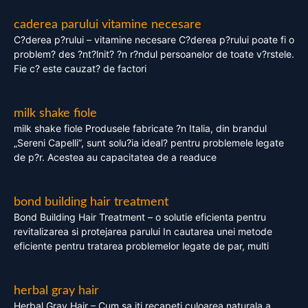
caderea parului vitamine necesare
C?derea p?rului – vitamine necesare C?derea p?rului poate fi o
problem? des ?nt?lnit? ?n r?ndul persoanelor de toate v?rstele.
Fie c? este cauzat? de factori
milk shake fiole
milk shake fiole Produsele fabricate ?n Italia, din brandul
„Sereni Capelli”, sunt solu?ia ideal? pentru problemele legate
de p?r. Acestea au capacitatea de a readuce
bond building hair treatment
Bond Building Hair Treatment – o solutie eficienta pentru
revitalizarea si protejarea parului In cautarea unei metode
eficiente pentru tratarea problemelor legate de par, multi
herbal gray hair
Herbal Gray Hair – Cum sa iti recapeti culoarea naturala a