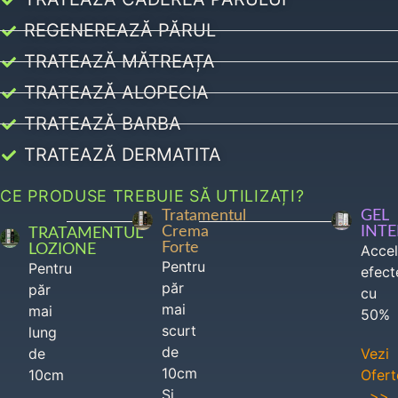
REGENEREAZĂ PĂRUL
TRATEAZĂ MĂTREAȚA
TRATEAZĂ ALOPECIA
TRATEAZĂ BARBA
TRATEAZĂ DERMATITA
CE PRODUSE TREBUIE SĂ UTILIZAȚI?
Tratamentul
GEL
Crema
INT
TRATAMENTUL
Forte
LOZIONE
Acce
Pentru
Pentru
efect
păr
păr
cu
mai
mai
50%
scurt
lung
de
de
Vezi
10cm
10cm
Ofert
Si
>>