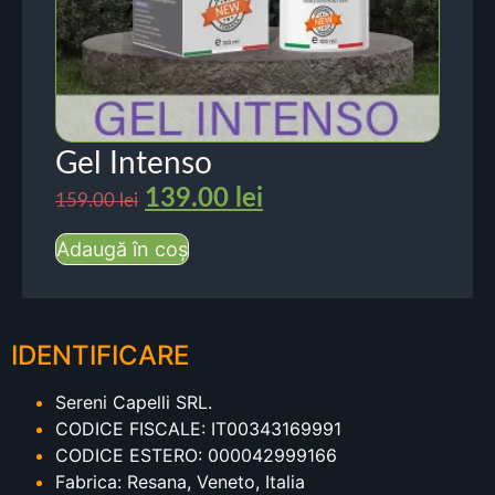
Gel Intenso
139.00
lei
159.00
lei
Adaugă în coș
IDENTIFICARE
Sereni Capelli SRL.
CODICE FISCALE: IT00343169991
CODICE ESTERO: 000042999166
Fabrica: Resana, Veneto, Italia