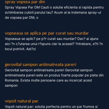
spray vopsea par dm
Spray Vopsea Par DM Cauti o solutie eficienta si rapida pentru
schimbarea culorii parului tau? Acum ai la indemana spray-ul
de vopsea par DM, o
vopseaua se aplica pe par curat sau murdar
Vopseaua se aplic? pe p?r curat sau murdar? Dac? ai ajuns
aici ?n c?utarea unui r?spuns clar la aceast? ?ntrebare, e?ti ?n
locul potrivit. Ast?zi
gerovital sampon antimatreata pareri
Gerovital sampon antimatreata pareri Gerovital sampon
antimatreata pareri este un produs foarte popular pe piata din
Romania. Exista multe persoane care au incercat acest
sampon
vopsit natural par
Vopsit natural par: solutia perfecta pentru un par frumos si