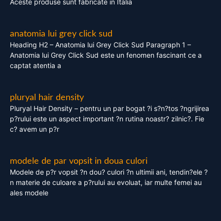
Aceste produse sunt fabricate in Italia
anatomia lui grey click sud
Heading H2 – Anatomia lui Grey Click Sud Paragraph 1 –
Anatomia lui Grey Click Sud este un fenomen fascinant ce a
captat atentia a
pluryal hair density
Pluryal Hair Density – pentru un par bogat ?i s?n?tos ?ngrijirea
p?rului este un aspect important ?n rutina noastr? zilnic?. Fie
c? avem un p?r
modele de par vopsit in doua culori
Modele de p?r vopsit ?n dou? culori ?n ultimii ani, tendin?ele ?
n materie de culoare a p?rului au evoluat, iar multe femei au
ales modele