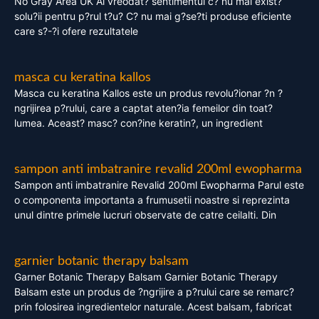
No Gray Area UK Ai vreodat? sentimentul c? nu mai exist?
solu?ii pentru p?rul t?u? C? nu mai g?se?ti produse eficiente
care s?-?i ofere rezultatele
masca cu keratina kallos
Masca cu keratina Kallos este un produs revolu?ionar ?n ?
ngrijirea p?rului, care a captat aten?ia femeilor din toat?
lumea. Aceast? masc? con?ine keratin?, un ingredient
sampon anti imbatranire revalid 200ml ewopharma
Sampon anti imbatranire Revalid 200ml Ewopharma Parul este
o componenta importanta a frumusetii noastre si reprezinta
unul dintre primele lucruri observate de catre ceilalti. Din
garnier botanic therapy balsam
Garner Botanic Therapy Balsam Garnier Botanic Therapy
Balsam este un produs de ?ngrijire a p?rului care se remarc?
prin folosirea ingredientelor naturale. Acest balsam, fabricat