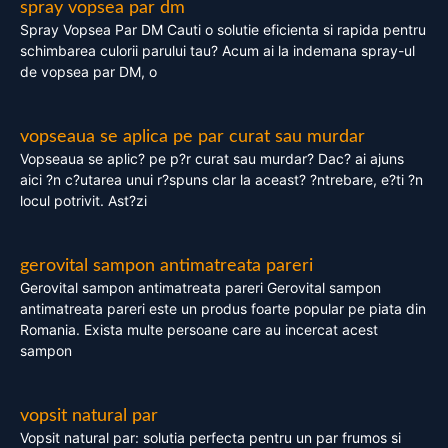
spray vopsea par dm
Spray Vopsea Par DM Cauti o solutie eficienta si rapida pentru
schimbarea culorii parului tau? Acum ai la indemana spray-ul
de vopsea par DM, o
vopseaua se aplica pe par curat sau murdar
Vopseaua se aplic? pe p?r curat sau murdar? Dac? ai ajuns
aici ?n c?utarea unui r?spuns clar la aceast? ?ntrebare, e?ti ?n
locul potrivit. Ast?zi
gerovital sampon antimatreata pareri
Gerovital sampon antimatreata pareri Gerovital sampon
antimatreata pareri este un produs foarte popular pe piata din
Romania. Exista multe persoane care au incercat acest
sampon
vopsit natural par
Vopsit natural par: solutia perfecta pentru un par frumos si