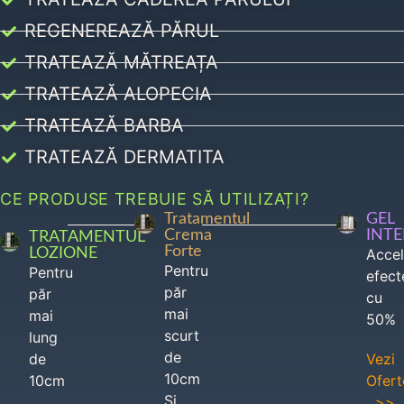
REGENEREAZĂ PĂRUL
TRATEAZĂ MĂTREAȚA
TRATEAZĂ ALOPECIA
TRATEAZĂ BARBA
TRATEAZĂ DERMATITA
CE PRODUSE TREBUIE SĂ UTILIZAȚI?
Tratamentul
GEL
Crema
INT
TRATAMENTUL
Forte
LOZIONE
Acce
Pentru
Pentru
efect
păr
păr
cu
mai
mai
50%
scurt
lung
de
de
Vezi
10cm
10cm
Ofert
Si
>>