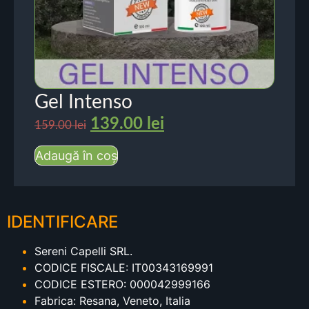
Gel Intenso
139.00
lei
159.00
lei
Adaugă în coș
IDENTIFICARE
Sereni Capelli SRL.
CODICE FISCALE: IT00343169991
CODICE ESTERO: 000042999166
Fabrica: Resana, Veneto, Italia