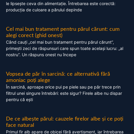
le lipsește ceva din alimentație. Întrebarea este corectă:
producția de culoare a părului depinde
Cel mai bun tratament pentru părul cărunt: cum
alegi corect (ghid onest)
Când cauți „cel mai bun tratament pentru părul cărunt”,
primești zeci de răspunsuri care spun toate același lucru: „al
nostru”. Un răspuns onest nu începe
Vopsea de păr în sarcină: ce alternativă fără
amoniac poți alege
În sarcină, aproape orice pui pe piele sau pe păr trece prin
filtrul unei singure întrebări: este sigur? Firele albe nu dispar
pentru că ești
De ce albește părul: cauzele firelor albe și ce poți
face natural
Primul fir alb apare de obicei fără avertisment, iar întrebarea