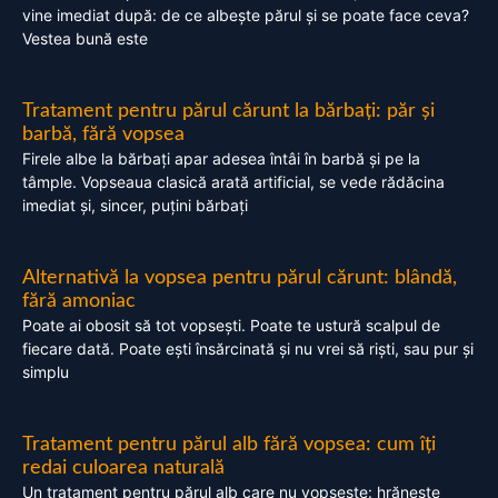
vine imediat după: de ce albește părul și se poate face ceva?
Vestea bună este
Tratament pentru părul cărunt la bărbați: păr și
barbă, fără vopsea
Firele albe la bărbați apar adesea întâi în barbă și pe la
tâmple. Vopseaua clasică arată artificial, se vede rădăcina
imediat și, sincer, puțini bărbați
Alternativă la vopsea pentru părul cărunt: blândă,
fără amoniac
Poate ai obosit să tot vopsești. Poate te ustură scalpul de
fiecare dată. Poate ești însărcinată și nu vrei să riști, sau pur și
simplu
Tratament pentru părul alb fără vopsea: cum îți
redai culoarea naturală
Un tratament pentru părul alb care nu vopsește: hrănește