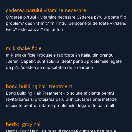
caderea parului vitamine necesare
C?derea p?rului – vitamine necesare C?derea p?rului poate fi o
problem? des ?nt?lnit? ?n r?ndul persoanelor de toate v?rstele.
Fie c? este cauzat? de factori
milk shake fiole
milk shake fiole Produsele fabricate ?n Italia, din brandul
„Sereni Capelli”, sunt solu?ia ideal? pentru problemele legate
de p?r. Acestea au capacitatea de a readuce
bond building hair treatment
Bond Building Hair Treatment – o solutie eficienta pentru
revitalizarea si protejarea parului In cautarea unei metode
eficiente pentru tratarea problemelor legate de par, multi
herbal gray hair
Herbal Gray Hair – Cum sa iti recapeti culoarea naturala a