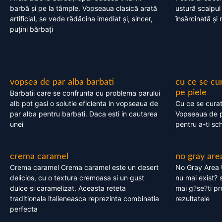
barbă și pe la tâmple. Vopseaua clasică arată
ustură scalpul
artificial, se vede rădăcina imediat și, sincer,
însărcinată și 
puțini bărbați
vopsea de par alba barbati
cu ce se cu
pe piele
Barbatii care se confrunta cu problema parului
alb pot gasi o solutie eficienta in vopseaua de
Cu ce se cura
par alba pentru barbati. Daca esti in cautarea
Vopseaua de p
unei
pentru a-ti sc
crema caramel
no gray are
Crema caramel Crema caramel este un desert
No Gray Area 
delicios, cu o textura cremoasa si un gust
nu mai exist? s
dulce si caramelizat. Aceasta reteta
mai g?se?ti pr
traditionala italieneasca reprezinta combinatia
rezultatele
perfecta