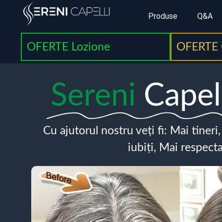
Produse
Q&A
OFERTE Lozione
OFERTE 
Sereni
Capel
Cu ajutorul nostru veți fi: Mai tineri
iubiți, Mai respecta