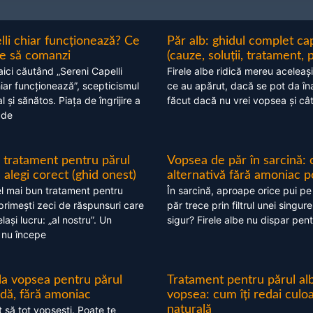
lli chiar funcționează? Ce
Păr alb: ghidul complet c
nte să comanzi
(cauze, soluții, tratament, 
aici căutând „Sereni Capelli
Firele albe ridică mereu aceleași
hiar funcționează”, scepticismul
ce au apărut, dacă se pot da în
 și sănătos. Piața de îngrijire a
făcut dacă nu vrei vopsea și câ
 de
 tratament pentru părul
Vopsea de păr în sarcină: 
alegi corect (ghid onest)
alternativă fără amoniac p
l mai bun tratament pentru
În sarcină, aproape orice pui pe
 primești zeci de răspunsuri care
păr trece prin filtrul unei singure
ași lucru: „al nostru”. Un
sigur? Firele albe nu dispar pent
 nu începe
 la vopsea pentru părul
Tratament pentru părul alb
ndă, fără amoniac
vopsea: cum îți redai culo
naturală
t să tot vopsești. Poate te