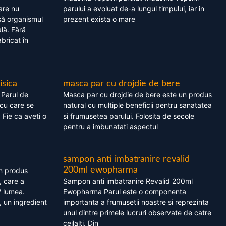
are nu
parului a evoluat de-a lungul timpului, iar in
asă organismul
prezent exista o mare
lă. Fără
bricat în
isica
masca par cu drojdie de bere
 Parul de
Masca par cu drojdie de bere este un produs
cu care se
natural cu multiple beneficii pentru sanatatea
. Fie ca aveti o
si frumusetea parului. Folosita de secole
pentru a imbunatati aspectul
sampon anti imbatranire revalid
200ml ewopharma
un produs
, care a
Sampon anti imbatranire Revalid 200ml
? lumea.
Ewopharma Parul este o componenta
 un ingredient
importanta a frumusetii noastre si reprezinta
unul dintre primele lucruri observate de catre
ceilalti. Din