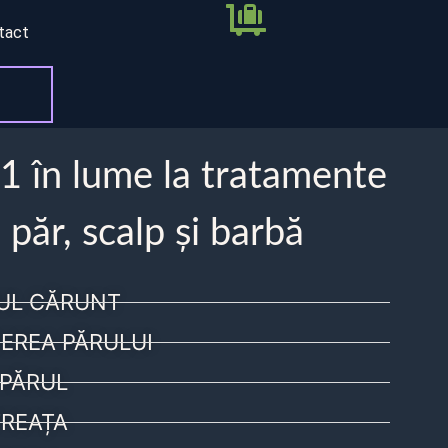
tact
 1 în lume la tratamente
 păr, scalp și barbă
UL CĂRUNT
EREA PĂRULUI
PĂRUL
REAȚA