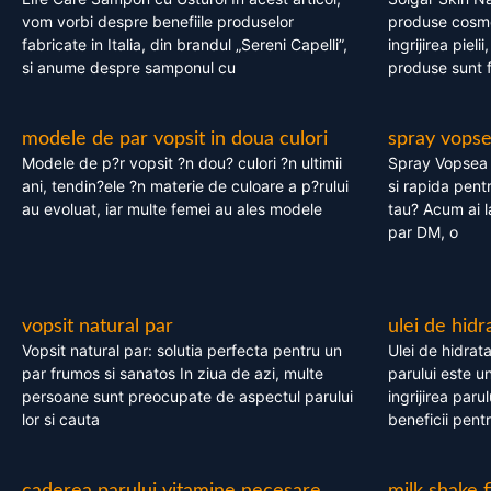
vom vorbi despre benefiile produselor
produse cosme
fabricate in Italia, din brandul „Sereni Capelli”,
ingrijirea pieli
si anume despre samponul cu
produse sunt fa
modele de par vopsit in doua culori
spray vops
Modele de p?r vopsit ?n dou? culori ?n ultimii
Spray Vopsea P
ani, tendin?ele ?n materie de culoare a p?rului
si rapida pent
au evoluat, iar multe femei au ales modele
tau? Acum ai 
par DM, o
vopsit natural par
ulei de hidr
Vopsit natural par: solutia perfecta pentru un
Ulei de hidrata
par frumos si sanatos In ziua de azi, multe
parului este un
persoane sunt preocupate de aspectul parului
ingrijirea paru
lor si cauta
beneficii pent