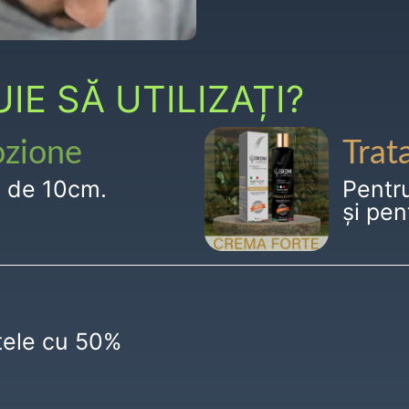
E SĂ UTILIZAȚI?
ozione
Trat
g de 10cm.
Pentr
și pen
ctele cu 50%