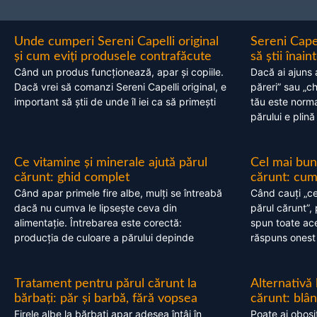
Unde cumperi Sereni Capelli original
Sereni Cape
și cum eviți produsele contrafăcute
să știi înai
Când un produs funcționează, apar și copiile.
Dacă ai ajuns 
Dacă vrei să comanzi Sereni Capelli original, e
păreri” sau „c
important să știi de unde îl iei ca să primești
tău este normal
părului e plină
Ce vitamine și minerale ajută părul
Cel mai bun
cărunt: ghid complet
cărunt: cum 
Când apar primele fire albe, mulți se întreabă
Când cauți „ce
dacă nu cumva le lipsește ceva din
părul cărunt”,
alimentație. Întrebarea este corectă:
spun toate acel
producția de culoare a părului depinde
răspuns onest
Tratament pentru părul cărunt la
Alternativă
bărbați: păr și barbă, fără vopsea
cărunt: blâ
Firele albe la bărbați apar adesea întâi în
Poate ai obosi