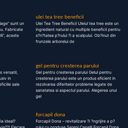
ulei tea tree beneficii
olage” sunt un
Ulei Tea Tree Beneficii Uleiul tea tree este un
au. Fabricate
ingredient natural cu multiple beneficii pentru
li”, aceste
s?n?tatea p?rului ?i a scalpului. Ob?inut din
frunzele arborelui de
gel pentru cresterea parului
 versatil,
Gel pentru cresterea parului Gelul pentru
usiv in
cresterea parului este un produs eficient in
ficiile sale
rezolvarea diferitelor probleme legate de
sanatatea si aspectul parului. Alegerea unui
gel
forcapil dona
ia ideal?
Forcapil Dona – revitalizare ?i ?ngrijire a p?
via??! Fiecare
rului cu produse Sereni Capelli Forcapil Dona