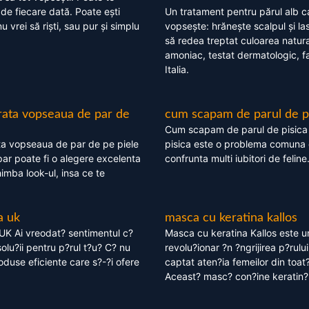
 de fiecare dată. Poate ești
Un tratament pentru părul alb c
nu vrei să riști, sau pur și simplu
vopsește: hrănește scalpul și l
să redea treptat culoarea natura
amoniac, testat dermatologic, fa
Italia.
rata vopseaua de par de
cum scapam de parul de p
Cum scapam de parul de pisica
ta vopseaua de par de pe piele
pisica este o problema comuna 
ar poate fi o alegere excelenta
confrunta multi iubitori de feline
himba look-ul, insa ce te
a uk
masca cu keratina kallos
UK Ai vreodat? sentimentul c?
Masca cu keratina Kallos este 
olu?ii pentru p?rul t?u? C? nu
revolu?ionar ?n ?ngrijirea p?rului
oduse eficiente care s?-?i ofere
captat aten?ia femeilor din toat
Aceast? masc? con?ine keratin?,