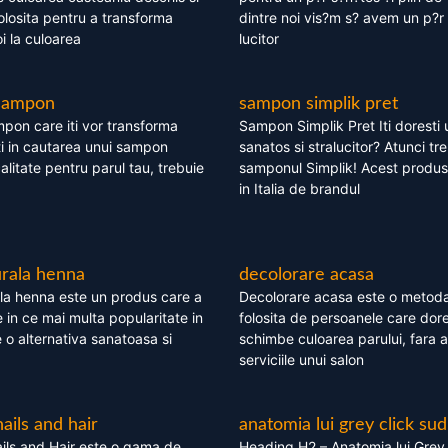
olosita pentru a transforma
dintre noi vis?m s? avem un p?r 
i la culoarea
lucitor
 sampon
sampon simplik pret
mpon care iti vor transforma
Sampon Simplik Pret Iti doresti 
i in cautarea unui sampon
sanatos si stralucitor? Atunci tr
calitate pentru parul tau, trebuie
samponul Simplik! Acest produs 
in Italia de brandul
rala henna
decolorare acasa
la henna este un produs care a
Decolorare acasa este o metoda
e in ce mai multa popularitate in
folosita de persoanele care dore
te o alternativa sanatoasa si
schimbe culoarea parului, fara a
serviciile unui salon
nails and hair
anatomia lui grey click sud
ils and Hair este o gama de
Heading H2 – Anatomia lui Grey