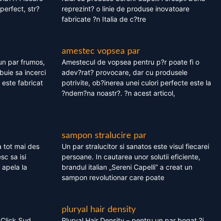
perfect, str?
reprezint? o linie de produse inovatoare
fabricate ?n Italia de c?tre
amestec vopsea par
un par frumos,
Amestecul de vopsea pentru p?r poate fi o
ebuie sa incerci
adev?rat? provocare, dar cu produsele
este fabricat
potrivite, ob?inerea unei culori perfecte este la
?ndem?na noastr?. ?n acest articol,
sampon stralucire par
 tot mai des
Un par stralucitor si sanatos este visul fiecarei
sc sa isi
persoane. In cautarea unor solutii eficiente,
 apela la
brandul italian „Sereni Capelli” a creat un
sampon revolutionar care poate
pluryal hair density
 Click Sud
Pluryal Hair Density – pentru un par bogat ?i