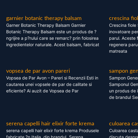
garnier botanic therapy balsam
crescina fio
Garner Botanic Therapy Balsam Garnier
Crescina fiole
Botanic Therapy Balsam este un produs de ?
inovatoare pen
ngrijire a p?rului care se remarc? prin folosirea
parul. Aceste 
ingredientelor naturale. Acest balsam, fabricat
regenera parul
matreata
vopsea de par avon pareri
sampon gene
Vopsea de Par Avon – Pareri si Recenzii Esti in
Sampon Gener
cautarea unei vopsele de par de calitate si
Samponul Gene
eficiente? Ai auzit de Vopsea de Par
un produs de in
de brandul Se
serena capelli hair elixir forte krema
culoarea ca
serena capelli hair elixir forte krema Produsele
Culoarea casta
fabricate ?n Italia, din brandul „Serena
discuta despre