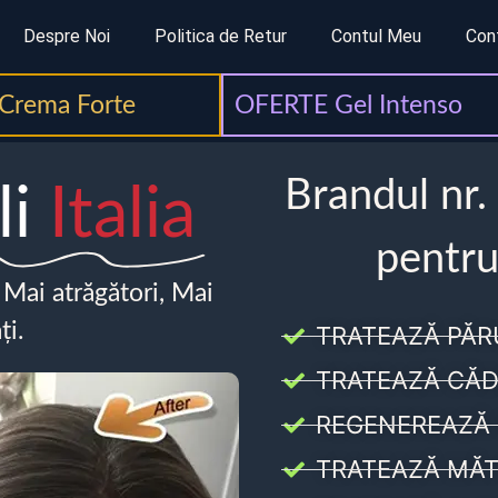
Despre Noi
Politica de Retur
Contul Meu
Con
Crema Forte
OFERTE Gel Intenso
Brandul nr.
li
Italia
pentru
, Mai atrăgători, Mai
ți.
TRATEAZĂ PĂR
TRATEAZĂ CĂD
REGENEREAZĂ 
TRATEAZĂ MĂT