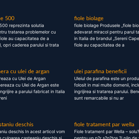
le 500
fiole biolage
 500 reprezinta solutia
fiole biolage Produsele „fiole bi
tru tratarea problemelor cu
adevarat miracol pentru parul t
fiole au capacitatea de a
in Italia de brandul „Sereni Capel
, opri caderea parului si trata
fiole au capacitatea de a
ra cu ulei de argan
ulei parafina beneficii
eaza cu Ulei de Argan
Uleiul de parafina este un produs
reaza cu Ulei de Argan este
folosit in mai multe domenii, incl
grijire a parului fabricat in Italia
ingrijirea si tratarea parului. Bene
reni
sunt remarcabile si nu ar
staniu deschis
fiole tratament par wella
niu deschis In acest articol vom
Fiole tratament par Wella – solu?
 culoarea casteaniu deschis si
pentru un p?r s?n?tos ?i plin de 