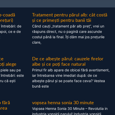
ap-coadă
Tratament pentru părul alb: cât costă
prețuri)
și ce primești pentru banii tăi
 întrebări: de
Când cauți „tratament păr alb preț”, vrei un
apoi, ce e de
răspuns direct, nu o pagină care ascunde
t
costul până la final. Îți dăm mai jos prețurile
clare,
ce
De ce albește părul: cauzele firelor
oți alege
albe și ce poți face natural
 piele sau pe
Primul fir alb apare de obicei fără avertisment,
 întrebări: este
iar întrebarea vine imediat după: de ce
ru că ești
albește părul și se poate face ceva? Vestea
bună este
 fără
vopsea henna sonia 30 minute
area
Vopsea Henna Sonia 30 Minute – Revolutia in
industria vopsirii parului! Industria vopsirii