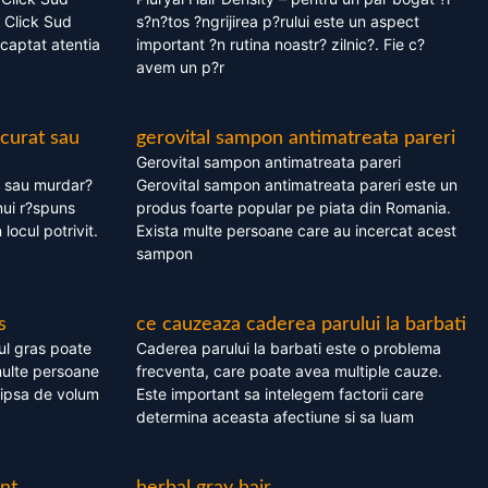
 Click Sud
s?n?tos ?ngrijirea p?rului este un aspect
captat atentia
important ?n rutina noastr? zilnic?. Fie c?
avem un p?r
 curat sau
gerovital sampon antimatreata pareri
Gerovital sampon antimatreata pareri
t sau murdar?
Gerovital sampon antimatreata pareri este un
nui r?spuns
produs foarte popular pe piata din Romania.
 locul potrivit.
Exista multe persoane care au incercat acest
sampon
s
ce cauzeaza caderea parului la barbati
ul gras poate
Caderea parului la barbati este o problema
multe persoane
frecventa, care poate avea multiple cauze.
 lipsa de volum
Este important sa intelegem factorii care
determina aceasta afectiune si sa luam