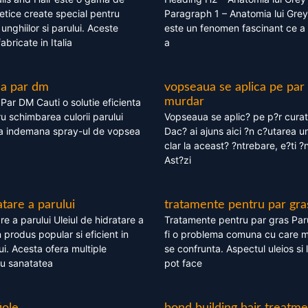
tice create special pentru
Paragraph 1 – Anatomia lui Grey
i, unghiilor si parului. Aceste
este un fenomen fascinant ce a 
bricate in Italia
a
ea par dm
vopseaua se aplica pe par
murdar
ar DM Cauti o solutie eficienta
ru schimbarea culorii parului
Vopseaua se aplic? pe p?r cura
la indemana spray-ul de vopsea
Dac? ai ajuns aici ?n c?utarea u
clar la aceast? ?ntrebare, e?ti ?n
Ast?zi
atare a parului
tratamente pentru par gra
re a parului Uleiul de hidratare a
Tratamente pentru par gras Par
 produs popular si eficient in
fi o problema comuna cu care 
lui. Acesta ofera multiple
se confrunta. Aspectul uleios si
ru sanatatea
pot face