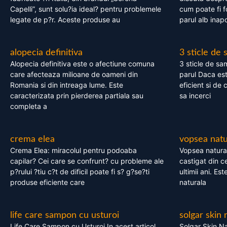
Capelli”, sunt solu?ia ideal? pentru problemele
cum poate fi f
legate de p?r. Aceste produse au
parul alb inapo
alopecia definitiva
3 sticle de
Alopecia definitiva este o afectiune comuna
3 sticle de sa
care afecteaza milioane de oameni din
parul Daca est
Romania si din intreaga lume. Este
eficient si de 
caracterizata prin pierderea partiala sau
sa incerci
completa a
crema elea
vopsea natu
Crema Elea: miracolul pentru podoaba
Vopsea natura
capilar? Cei care se confrunt? cu probleme ale
castigat din c
p?rului ?tiu c?t de dificil poate fi s? g?se?ti
ultimii ani. Es
produse eficiente care
naturala
life care sampon cu usturoi
solgar skin 
Life Care Sampon cu Usturoi In acest articol,
Solgar Skin Na