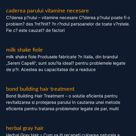
caderea parului vitamine necesare
C?derea p?rului – vitamine necesare C?derea p?rului poate fi o
problem? des ?nt?lnit? ?n r?ndul persoanelor de toate v?rstele.
Fie c? este cauzat? de factori
milk shake fiole
milk shake fiole Produsele fabricate ?n Italia, din brandul
„Sereni Capelli”, sunt solu?ia ideal? pentru problemele legate
de p?r. Acestea au capacitatea de a readuce
bond building hair treatment
Bond Building Hair Treatment – o solutie eficienta pentru
revitalizarea si protejarea parului In cautarea unei metode
eficiente pentru tratarea problemelor legate de par, multi
herbal gray hair
Herbal Gray Hair – Cum sa iti recapeti culoarea naturala a