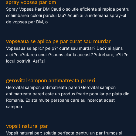
spray vopsea par dm
Spray Vopsea Par DM Cauti o solutie eficienta si rapida pentru
schimbarea culorii parului tau? Acum ai la indemana spray-ul
de vopsea par DM, o
vopseaua se aplica pe par curat sau murdar
Vopseaua se aplic? pe p?r curat sau murdar? Dac? ai ajuns
aici ?n c?utarea unui r?spuns clar la aceast? ?ntrebare, e?ti ?n
locul potrivit. Ast?zi
gerovital sampon antimatreata pareri
Gerovital sampon antimatreata pareri Gerovital sampon
antimatreata pareri este un produs foarte popular pe piata din
Romania. Exista multe persoane care au incercat acest
sampon
vopsit natural par
Vopsit natural par: solutia perfecta pentru un par frumos si