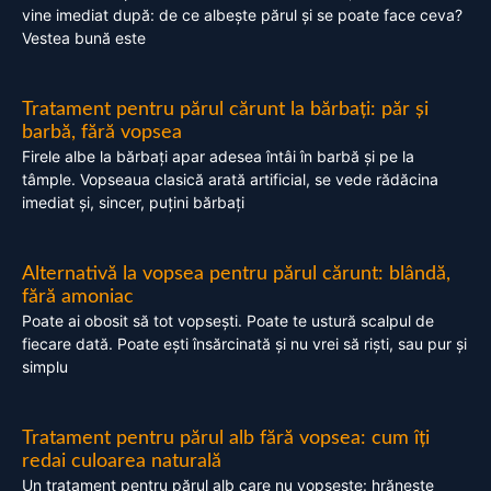
vine imediat după: de ce albește părul și se poate face ceva?
Vestea bună este
Tratament pentru părul cărunt la bărbați: păr și
barbă, fără vopsea
Firele albe la bărbați apar adesea întâi în barbă și pe la
tâmple. Vopseaua clasică arată artificial, se vede rădăcina
imediat și, sincer, puțini bărbați
Alternativă la vopsea pentru părul cărunt: blândă,
fără amoniac
Poate ai obosit să tot vopsești. Poate te ustură scalpul de
fiecare dată. Poate ești însărcinată și nu vrei să riști, sau pur și
simplu
Tratament pentru părul alb fără vopsea: cum îți
redai culoarea naturală
Un tratament pentru părul alb care nu vopsește: hrănește