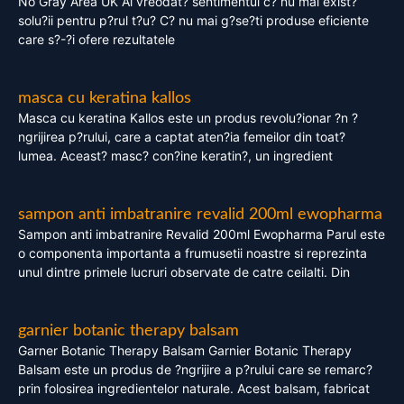
No Gray Area UK Ai vreodat? sentimentul c? nu mai exist?
solu?ii pentru p?rul t?u? C? nu mai g?se?ti produse eficiente
care s?-?i ofere rezultatele
masca cu keratina kallos
Masca cu keratina Kallos este un produs revolu?ionar ?n ?
ngrijirea p?rului, care a captat aten?ia femeilor din toat?
lumea. Aceast? masc? con?ine keratin?, un ingredient
sampon anti imbatranire revalid 200ml ewopharma
Sampon anti imbatranire Revalid 200ml Ewopharma Parul este
o componenta importanta a frumusetii noastre si reprezinta
unul dintre primele lucruri observate de catre ceilalti. Din
garnier botanic therapy balsam
Garner Botanic Therapy Balsam Garnier Botanic Therapy
Balsam este un produs de ?ngrijire a p?rului care se remarc?
prin folosirea ingredientelor naturale. Acest balsam, fabricat