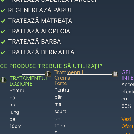
REGENEREAZĂ PĂRUL
TRATEAZĂ MĂTREAȚA
TRATEAZĂ ALOPECIA
TRATEAZĂ BARBA
TRATEAZĂ DERMATITA
CE PRODUSE TREBUIE SĂ UTILIZAȚI?
Tratamentul
GEL
Crema
INT
TRATAMENTUL
Forte
LOZIONE
Acce
Pentru
Pentru
efect
păr
păr
cu
mai
mai
50%
scurt
lung
de
de
Vezi
10cm
10cm
Ofert
Si
>>