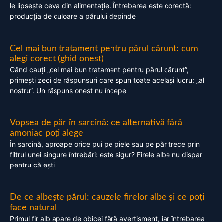
le lipsește ceva din alimentație. Întrebarea este corectă:
producția de culoare a părului depinde
Cel mai bun tratament pentru părul cărunt: cum
alegi corect (ghid onest)
Când cauți „cel mai bun tratament pentru părul cărunt”,
primești zeci de răspunsuri care spun toate același lucru: „al
nostru”. Un răspuns onest nu începe
Vopsea de păr în sarcină: ce alternativă fără
amoniac poți alege
În sarcină, aproape orice pui pe piele sau pe păr trece prin
filtrul unei singure întrebări: este sigur? Firele albe nu dispar
pentru că ești
De ce albește părul: cauzele firelor albe și ce poți
face natural
Primul fir alb apare de obicei fără avertisment, iar întrebarea