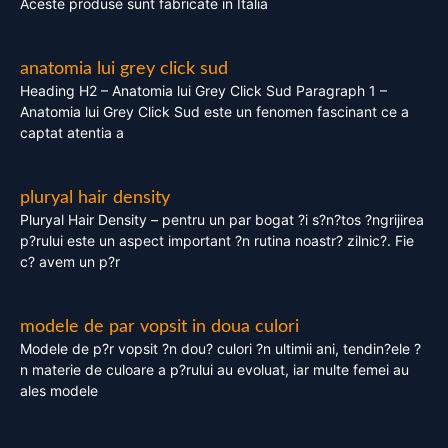
Aceste produse sunt fabricate in Italia
anatomia lui grey click sud
Heading H2 – Anatomia lui Grey Click Sud Paragraph 1 –
Anatomia lui Grey Click Sud este un fenomen fascinant ce a
captat atentia a
pluryal hair density
Pluryal Hair Density – pentru un par bogat ?i s?n?tos ?ngrijirea
p?rului este un aspect important ?n rutina noastr? zilnic?. Fie
c? avem un p?r
modele de par vopsit in doua culori
Modele de p?r vopsit ?n dou? culori ?n ultimii ani, tendin?ele ?
n materie de culoare a p?rului au evoluat, iar multe femei au
ales modele