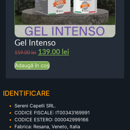
Gel Intenso
139.00
lei
159.00
lei
Adaugă în coș
IDENTIFICARE
Sereni Capelli SRL.
CODICE FISCALE: IT00343169991
CODICE ESTERO: 000042999166
Fabrica: Resana, Veneto, Italia