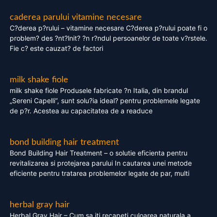
caderea parului vitamine necesare
C?derea p?rului – vitamine necesare C?derea p?rului poate fi o
problem? des ?nt?lnit? ?n r?ndul persoanelor de toate v?rstele.
Fie c? este cauzat? de factori
milk shake fiole
milk shake fiole Produsele fabricate ?n Italia, din brandul
„Sereni Capelli”, sunt solu?ia ideal? pentru problemele legate
de p?r. Acestea au capacitatea de a readuce
bond building hair treatment
Bond Building Hair Treatment – o solutie eficienta pentru
revitalizarea si protejarea parului In cautarea unei metode
eficiente pentru tratarea problemelor legate de par, multi
herbal gray hair
Herbal Gray Hair – Cum sa iti recapeti culoarea naturala a