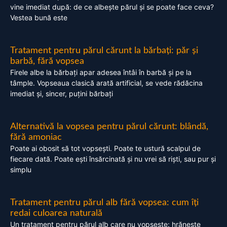
vine imediat după: de ce albește părul și se poate face ceva?
Vestea bună este
Tratament pentru părul cărunt la bărbați: păr și
barbă, fără vopsea
Firele albe la bărbați apar adesea întâi în barbă și pe la
tâmple. Vopseaua clasică arată artificial, se vede rădăcina
imediat și, sincer, puțini bărbați
Alternativă la vopsea pentru părul cărunt: blândă,
fără amoniac
Poate ai obosit să tot vopsești. Poate te ustură scalpul de
fiecare dată. Poate ești însărcinată și nu vrei să riști, sau pur și
simplu
Tratament pentru părul alb fără vopsea: cum îți
redai culoarea naturală
Un tratament pentru părul alb care nu vopsește: hrănește