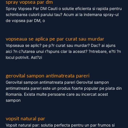
spray vopsea par dm
Spray Vopsea Par DM Cauti o solutie eficienta si rapida pentru
schimbarea culorii parului tau? Acum ai la indemana spray-ul
de vopsea par DM, o
vopseaua se aplica pe par curat sau murdar
Vopseaua se aplic? pe p?r curat sau murdar? Dac? ai ajuns
aici ?n c?utarea unui r?spuns clar la aceast? ?ntrebare, e?ti ?n
locul potrivit. Ast?zi
gerovital sampon antimatreata pareri
Gerovital sampon antimatreata pareri Gerovital sampon
antimatreata pareri este un produs foarte popular pe piata din
Romania. Exista multe persoane care au incercat acest
sampon
vopsit natural par
Vopsit natural par: solutia perfecta pentru un par frumos si