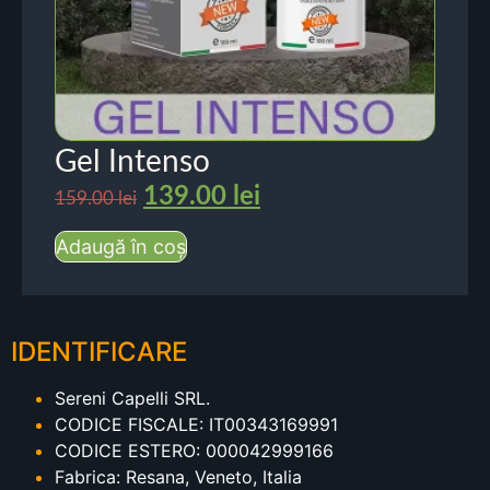
Gel Intenso
139.00
lei
159.00
lei
Adaugă în coș
IDENTIFICARE
Sereni Capelli SRL.
CODICE FISCALE: IT00343169991
CODICE ESTERO: 000042999166
Fabrica: Resana, Veneto, Italia