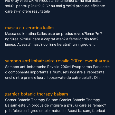
No Gray Area UK Ai vreodat? sentimentul c? nu mai exist?
solu?ii pentru p?rul t?u? C? nu mai g?se?ti produse eficiente
care s?-?i ofere rezultatele
masca cu keratina kallos
Masca cu keratina Kallos este un produs revolu?ionar ?n ?
ngrijirea p?rului, care a captat aten?ia femeilor din toat?
lumea. Aceast? masc? con?ine keratin?, un ingredient
sampon anti imbatranire revalid 200ml ewopharma
Sampon anti imbatranire Revalid 200ml Ewopharma Parul este
o componenta importanta a frumusetii noastre si reprezinta
unul dintre primele lucruri observate de catre ceilalti. Din
garnier botanic therapy balsam
Garner Botanic Therapy Balsam Garnier Botanic Therapy
Balsam este un produs de ?ngrijire a p?rului care se remarc?
prin folosirea ingredientelor naturale. Acest balsam, fabricat