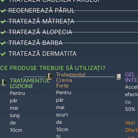
REGENEREAZĂ PĂRUL
TRATEAZĂ MĂTREAȚA
TRATEAZĂ ALOPECIA
TRATEAZĂ BARBA
TRATEAZĂ DERMATITA
CE PRODUSE TREBUIE SĂ UTILIZAȚI?
Tratamentul
GEL
Crema
INT
TRATAMENTUL
Forte
LOZIONE
Acce
Pentru
Pentru
efect
păr
păr
cu
mai
mai
50%
scurt
lung
de
de
Vezi
10cm
10cm
Ofert
Si
>>