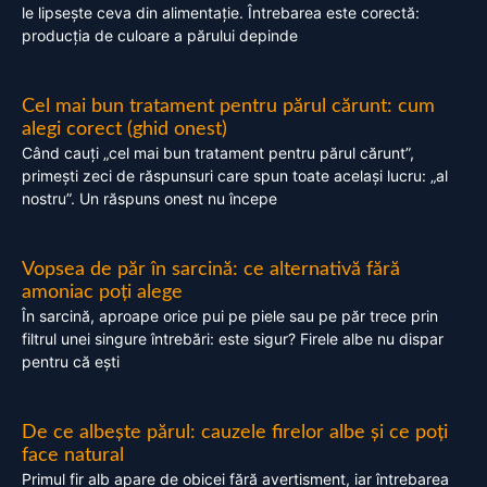
le lipsește ceva din alimentație. Întrebarea este corectă:
producția de culoare a părului depinde
Cel mai bun tratament pentru părul cărunt: cum
alegi corect (ghid onest)
Când cauți „cel mai bun tratament pentru părul cărunt”,
primești zeci de răspunsuri care spun toate același lucru: „al
nostru”. Un răspuns onest nu începe
Vopsea de păr în sarcină: ce alternativă fără
amoniac poți alege
În sarcină, aproape orice pui pe piele sau pe păr trece prin
filtrul unei singure întrebări: este sigur? Firele albe nu dispar
pentru că ești
De ce albește părul: cauzele firelor albe și ce poți
face natural
Primul fir alb apare de obicei fără avertisment, iar întrebarea