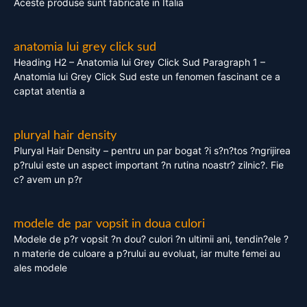
Aceste produse sunt fabricate in Italia
anatomia lui grey click sud
Heading H2 – Anatomia lui Grey Click Sud Paragraph 1 –
Anatomia lui Grey Click Sud este un fenomen fascinant ce a
captat atentia a
pluryal hair density
Pluryal Hair Density – pentru un par bogat ?i s?n?tos ?ngrijirea
p?rului este un aspect important ?n rutina noastr? zilnic?. Fie
c? avem un p?r
modele de par vopsit in doua culori
Modele de p?r vopsit ?n dou? culori ?n ultimii ani, tendin?ele ?
n materie de culoare a p?rului au evoluat, iar multe femei au
ales modele