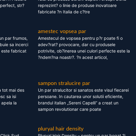
perfect, str?
reprezint? o linie de produse inovatoare
fabricate ?n Italia de c?tre
amestec vopsea par
un par frumos,
Amestecul de vopsea pentru p?r poate fi o
ebuie sa incerci
adev?rat? provocare, dar cu produsele
este fabricat
potrivite, ob?inerea unei culori perfecte este la
?ndem?na noastr?. ?n acest articol,
sampon stralucire par
 tot mai des
Un par stralucitor si sanatos este visul fiecarei
sc sa isi
persoane. In cautarea unor solutii eficiente,
 apela la
brandul italian „Sereni Capelli” a creat un
sampon revolutionar care poate
pluryal hair density
 Click Sud
Pluryal Hair Density – pentru un par bogat ?i