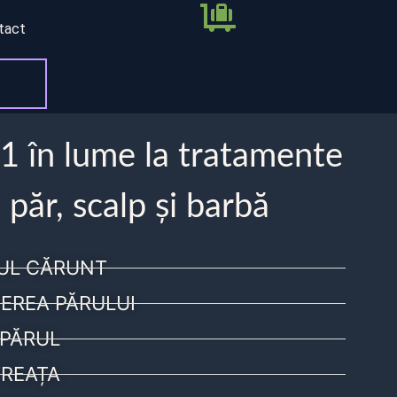
tact
 1 în lume la tratamente
 păr, scalp și barbă
UL CĂRUNT
EREA PĂRULUI
PĂRUL
REAȚA