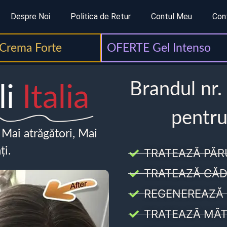
Despre Noi
Politica de Retur
Contul Meu
Con
Crema Forte
OFERTE Gel Intenso
Brandul nr.
li
Italia
pentru
, Mai atrăgători, Mai
ți.
TRATEAZĂ PĂR
TRATEAZĂ CĂD
REGENEREAZĂ 
TRATEAZĂ MĂT