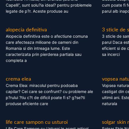
Capelli”, sunt solu?ia ideal? pentru problemele
cum poate fi f
legate de p?r. Aceste produse au
parul alb inapo
alopecia definitiva
3 sticle de
Alopecia definitiva este o afectiune comuna
3 sticle de sa
care afecteaza milioane de oameni din
parul Daca est
Romania si din intreaga lume. Este
eficient si de 
caracterizata prin pierderea partiala sau
sa incerci
completa a
crema elea
vopsea natu
Crema Elea: miracolul pentru podoaba
Vopsea natura
capilar? Cei care se confrunt? cu probleme ale
castigat din c
p?rului ?tiu c?t de dificil poate fi s? g?se?ti
ultimii ani. Es
produse eficiente care
naturala
life care sampon cu usturoi
solgar skin 
Life Care Sampon cu Usturoi In acest articol,
Solgar Skin Na