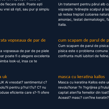
 de fiecare dată. Poate ești
Un tratament pentru părul alb c
nu vrei să riști, sau pur și simplu
vopsește: hrănește scalpul și l
să redea treptat culoarea natura
amoniac, testat dermatologic, fa
Italia.
rata vopseaua de par de
cum scapam de parul de p
Cum scapam de parul de pisica
ta vopseaua de par de pe piele
pisica este o problema comuna 
ar poate fi o alegere excelenta
confrunta multi iubitori de feline
himba look-ul, insa ce te
a uk
masca cu keratina kallos
UK Ai vreodat? sentimentul c?
Masca cu keratina Kallos este 
olu?ii pentru p?rul t?u? C? nu
revolu?ionar ?n ?ngrijirea p?rului
oduse eficiente care s?-?i ofere
captat aten?ia femeilor din toat
Aceast? masc? con?ine keratin?,