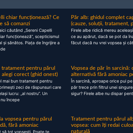
lli chiar funcționează? Ce
Păr alb: ghidul complet c
nte să comanzi
(cauze, soluții, tratament, 
aici căutând „Sereni Capelli
Firele albe ridică mereu aceleași
hiar funcționează”, scepticismul
ce au apărut, dacă se pot da în
 și sănătos. Piața de îngrijire a
făcut dacă nu vrei vopsea și câ
 de
 tratament pentru părul
Vopsea de păr în sarcină: 
alegi corect (ghid onest)
alternativă fără amoniac p
l mai bun tratament pentru
În sarcină, aproape orice pui pe
 primești zeci de răspunsuri care
păr trece prin filtrul unei singure
ași lucru: „al nostru”. Un
sigur? Firele albe nu dispar pent
 nu începe
 la vopsea pentru părul
Tratament pentru părul alb
ndă, fără amoniac
vopsea: cum îți redai culo
naturală
t să tot vopsești. Poate te