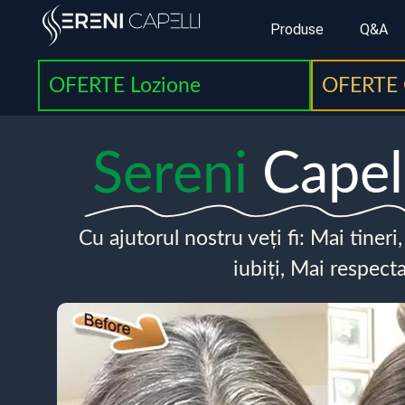
Produse
Q&A
OFERTE Lozione
OFERTE 
Sereni
Capel
Cu ajutorul nostru veți fi: Mai tineri
iubiți, Mai respecta