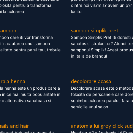
olosita pentru a transforma
dintre noi vis?m s? avem un p?r 
i la culoarea
lucitor
 sampon
sampon simplik pret
mpon care iti vor transforma
Sampon Simplik Pret Iti doresti 
i in cautarea unui sampon
sanatos si stralucitor? Atunci tr
calitate pentru parul tau, trebuie
samponul Simplik! Acest produs 
in Italia de brandul
rala henna
decolorare acasa
la henna este un produs care a
Decolorare acasa este o metoda
e in ce mai multa popularitate in
folosita de persoanele care dore
te o alternativa sanatoasa si
schimbe culoarea parului, fara a
serviciile unui salon
nails and hair
anatomia lui grey click sud
ils and Hair este o gama de
Heading H2 – Anatomia lui Grey