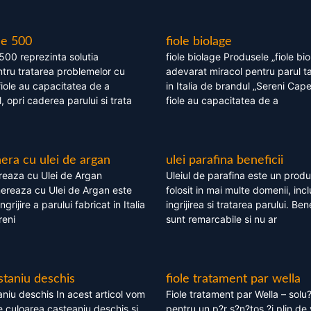
le 500
fiole biolage
 500 reprezinta solutia
fiole biolage Produsele „fiole bi
tru tratarea problemelor cu
adevarat miracol pentru parul t
fiole au capacitatea de a
in Italia de brandul „Sereni Capel
, opri caderea parului si trata
fiole au capacitatea de a
ra cu ulei de argan
ulei parafina beneficii
eaza cu Ulei de Argan
Uleiul de parafina este un produs
reaza cu Ulei de Argan este
folosit in mai multe domenii, incl
grijire a parului fabricat in Italia
ingrijirea si tratarea parului. Bene
reni
sunt remarcabile si nu ar
staniu deschis
fiole tratament par wella
niu deschis In acest articol vom
Fiole tratament par Wella – solu?
 culoarea casteaniu deschis si
pentru un p?r s?n?tos ?i plin de 