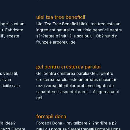
ulei tea tree beneficii
olage” sunt un
Ulei Tea Tree Beneficii Uleiul tea tree este un
au. Fabricate
ingredient natural cu multiple beneficii pentru
li”, aceste
s?n?tatea p?rului ?i a scalpului. Ob?inut din
frunzele arborelui de
gel pentru cresterea parului
 versatil,
Gel pentru cresterea parului Gelul pentru
usiv in
cresterea parului este un produs eficient in
ficiile sale
rezolvarea diferitelor probleme legate de
sanatatea si aspectul parului. Alegerea unui
gel
forcapil dona
ia ideal?
Forcapil Dona – revitalizare ?i ?ngrijire a p?
via??! Fiecare
rului cu produse Sereni Capelli Forcapil Dona