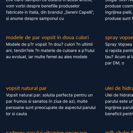
vom vorbi despre benefiile produselor
produse cosme
fabricate in Italia, din brandul „Sereni Capelli”,
ingrijirea pieli
si anume despre samponul cu
produse sunt fa
modele de par vopsit in doua culori
spray vops
Modele de p?r vopsit ?n dou? culori ?n ultimii
Spray Vopsea P
ani, tendin?ele ?n materie de culoare a p?rului
si rapida pent
au evoluat, iar multe femei au ales modele
tau? Acum ai 
par DM, o
vopsit natural par
ulei de hidr
Vopsit natural par: solutia perfecta pentru un
Ulei de hidrata
par frumos si sanatos In ziua de azi, multe
parului este un
persoane sunt preocupate de aspectul parului
ingrijirea paru
lor si cauta
beneficii pent