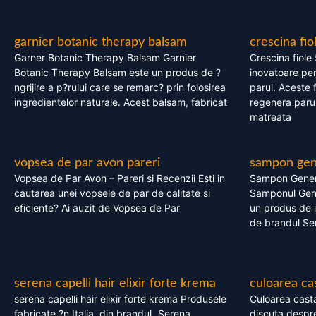
garnier botanic therapy balsam
crescina fio
Garner Botanic Therapy Balsam Garnier
Crescina fiole
Botanic Therapy Balsam este un produs de ?
inovatoare pen
ngrijire a p?rului care se remarc? prin folosirea
parul. Aceste 
ingredientelor naturale. Acest balsam, fabricat
regenera parul
matreata
vopsea de par avon pareri
sampon gene
Vopsea de Par Avon – Pareri si Recenzii Esti in
Sampon Gener
cautarea unei vopsele de par de calitate si
Samponul Gene
eficiente? Ai auzit de Vopsea de Par
un produs de in
de brandul Se
serena capelli hair elixir forte krema
culoarea ca
serena capelli hair elixir forte krema Produsele
Culoarea casta
fabricate ?n Italia, din brandul „Serena
discuta despre