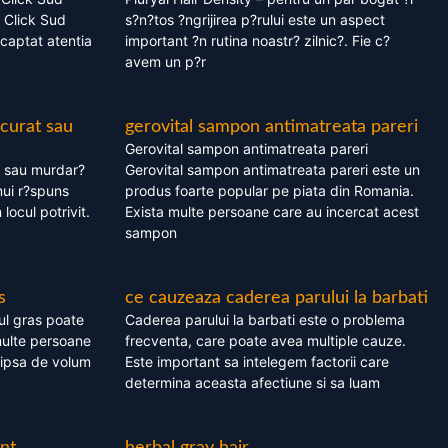
 Click Sud
s?n?tos ?ngrijirea p?rului este un aspect
captat atentia
important ?n rutina noastr? zilnic?. Fie c?
avem un p?r
 curat sau
gerovital sampon antimatreata pareri
Gerovital sampon antimatreata pareri
t sau murdar?
Gerovital sampon antimatreata pareri este un
nui r?spuns
produs foarte popular pe piata din Romania.
 locul potrivit.
Exista multe persoane care au incercat acest
sampon
s
ce cauzeaza caderea parului la barbati
ul gras poate
Caderea parului la barbati este o problema
multe persoane
frecventa, care poate avea multiple cauze.
 lipsa de volum
Este important sa intelegem factorii care
determina aceasta afectiune si sa luam