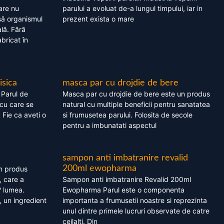
are nu
parului a evoluat de-a lungul timpului, iar in
asă organismul
prezent exista o mare
lă. Fără
bricat în
isica
masca par cu drojdie de bere
 Parul de
Masca par cu drojdie de bere este un produs
cu care se
natural cu multiple beneficii pentru sanatatea
. Fie ca aveti o
si frumusetea parului. Folosita de secole
pentru a imbunatati aspectul
sampon anti imbatranire revalid
200ml ewopharma
un produs
, care a
Sampon anti imbatranire Revalid 200ml
? lumea.
Ewopharma Parul este o componenta
 un ingredient
importanta a frumusetii noastre si reprezinta
unul dintre primele lucruri observate de catre
ceilalti. Din