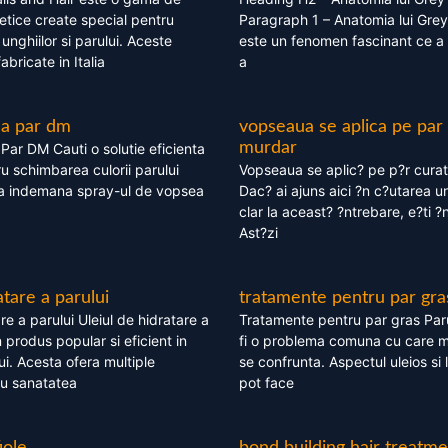
tice create special pentru
Paragraph 1 – Anatomia lui Grey
i, unghiilor si parului. Aceste
este un fenomen fascinant ce a 
bricate in Italia
a
ea par dm
vopseaua se aplica pe par
murdar
ar DM Cauti o solutie eficienta
ru schimbarea culorii parului
Vopseaua se aplic? pe p?r cura
la indemana spray-ul de vopsea
Dac? ai ajuns aici ?n c?utarea u
clar la aceast? ?ntrebare, e?ti ?n
Ast?zi
atare a parului
tratamente pentru par gra
re a parului Uleiul de hidratare a
Tratamente pentru par gras Par
 produs popular si eficient in
fi o problema comuna cu care 
lui. Acesta ofera multiple
se confrunta. Aspectul uleios si
ru sanatatea
pot face