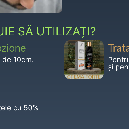
E SĂ UTILIZAȚI?
ozione
Trat
g de 10cm.
Pentr
și pen
ctele cu 50%