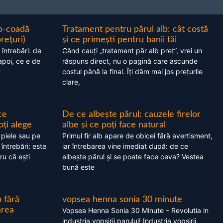
ap-coadă
Tratament pentru părul alb: cât costă
prețuri)
și ce primești pentru banii tăi
 întrebări: de
Când cauți „tratament păr alb preț”, vrei un
apoi, ce e de
răspuns direct, nu o pagină care ascunde
t
costul până la final. Îți dăm mai jos prețurile
clare,
ce
De ce albește părul: cauzele firelor
oți alege
albe și ce poți face natural
 piele sau pe
Primul fir alb apare de obicei fără avertisment,
 întrebări: este
iar întrebarea vine imediat după: de ce
ru că ești
albește părul și se poate face ceva? Vestea
bună este
 fără
vopsea henna sonia 30 minute
area
Vopsea Henna Sonia 30 Minute – Revolutia in
industria vopsirii parului! Industria vopsirii