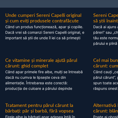
Unde cumperi Sereni Capelli original
Sereni Cape
și cum eviți produsele contrafăcute
să știi înai
Când un produs funcționează, apar și copiile.
Dacă ai ajuns 
Dacă vrei să comanzi Sereni Capelli original, e
păreri” sau „c
important să știi de unde îl iei ca să primești
tău este normal
părului e plină
Ce vitamine și minerale ajută părul
Cel mai bun
cărunt: ghid complet
cărunt: cum 
Când apar primele fire albe, mulți se întreabă
Când cauți „ce
dacă nu cumva le lipsește ceva din
părul cărunt”,
alimentație. Întrebarea este corectă:
spun toate acel
producția de culoare a părului depinde
răspuns onest
Tratament pentru părul cărunt la
Alternativă
bărbați: păr și barbă, fără vopsea
cărunt: blâ
Firele albe la bărbați apar adesea întâi în
Poate ai obosi