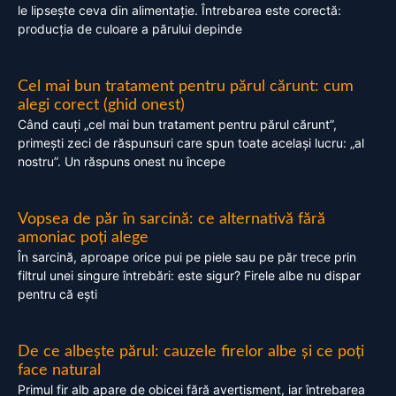
le lipsește ceva din alimentație. Întrebarea este corectă:
producția de culoare a părului depinde
Cel mai bun tratament pentru părul cărunt: cum
alegi corect (ghid onest)
Când cauți „cel mai bun tratament pentru părul cărunt”,
primești zeci de răspunsuri care spun toate același lucru: „al
nostru”. Un răspuns onest nu începe
Vopsea de păr în sarcină: ce alternativă fără
amoniac poți alege
În sarcină, aproape orice pui pe piele sau pe păr trece prin
filtrul unei singure întrebări: este sigur? Firele albe nu dispar
pentru că ești
De ce albește părul: cauzele firelor albe și ce poți
face natural
Primul fir alb apare de obicei fără avertisment, iar întrebarea