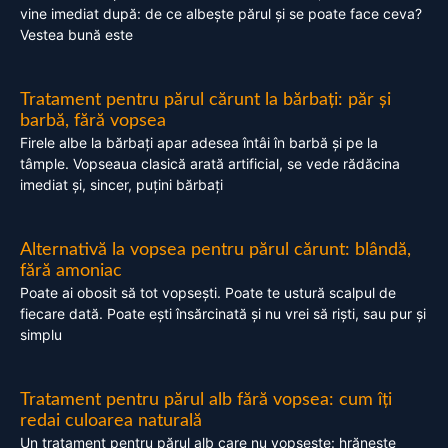
vine imediat după: de ce albește părul și se poate face ceva?
Vestea bună este
Tratament pentru părul cărunt la bărbați: păr și
barbă, fără vopsea
Firele albe la bărbați apar adesea întâi în barbă și pe la
tâmple. Vopseaua clasică arată artificial, se vede rădăcina
imediat și, sincer, puțini bărbați
Alternativă la vopsea pentru părul cărunt: blândă,
fără amoniac
Poate ai obosit să tot vopsești. Poate te ustură scalpul de
fiecare dată. Poate ești însărcinată și nu vrei să riști, sau pur și
simplu
Tratament pentru părul alb fără vopsea: cum îți
redai culoarea naturală
Un tratament pentru părul alb care nu vopsește: hrănește