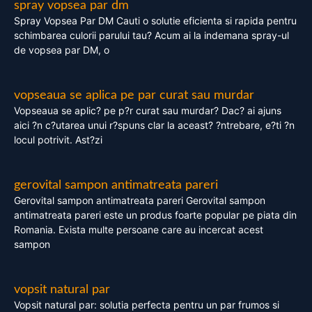
spray vopsea par dm
Spray Vopsea Par DM Cauti o solutie eficienta si rapida pentru
schimbarea culorii parului tau? Acum ai la indemana spray-ul
de vopsea par DM, o
vopseaua se aplica pe par curat sau murdar
Vopseaua se aplic? pe p?r curat sau murdar? Dac? ai ajuns
aici ?n c?utarea unui r?spuns clar la aceast? ?ntrebare, e?ti ?n
locul potrivit. Ast?zi
gerovital sampon antimatreata pareri
Gerovital sampon antimatreata pareri Gerovital sampon
antimatreata pareri este un produs foarte popular pe piata din
Romania. Exista multe persoane care au incercat acest
sampon
vopsit natural par
Vopsit natural par: solutia perfecta pentru un par frumos si