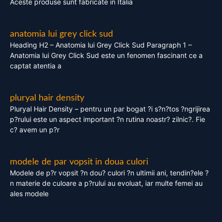
Aceste produse sunt fabricate in Italia
anatomia lui grey click sud
Heading H2 – Anatomia lui Grey Click Sud Paragraph 1 –
Anatomia lui Grey Click Sud este un fenomen fascinant ce a
captat atentia a
pluryal hair density
Pluryal Hair Density – pentru un par bogat ?i s?n?tos ?ngrijirea
p?rului este un aspect important ?n rutina noastr? zilnic?. Fie
c? avem un p?r
modele de par vopsit in doua culori
Modele de p?r vopsit ?n dou? culori ?n ultimii ani, tendin?ele ?
n materie de culoare a p?rului au evoluat, iar multe femei au
ales modele