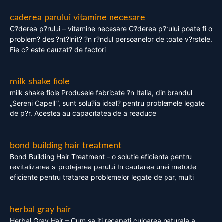
caderea parului vitamine necesare
C?derea p?rului – vitamine necesare C?derea p?rului poate fi o
problem? des ?nt?lnit? ?n r?ndul persoanelor de toate v?rstele.
Fie c? este cauzat? de factori
milk shake fiole
milk shake fiole Produsele fabricate ?n Italia, din brandul
„Sereni Capelli”, sunt solu?ia ideal? pentru problemele legate
de p?r. Acestea au capacitatea de a readuce
bond building hair treatment
Bond Building Hair Treatment – o solutie eficienta pentru
revitalizarea si protejarea parului In cautarea unei metode
eficiente pentru tratarea problemelor legate de par, multi
herbal gray hair
Herbal Gray Hair – Cum sa iti recapeti culoarea naturala a