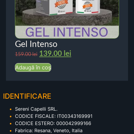
Gel Intenso
139.00
lei
159.00
lei
Adaugă în coș
IDENTIFICARE
Sereni Capelli SRL.
CODICE FISCALE: IT00343169991
CODICE ESTERO: 000042999166
Fabrica: Resana, Veneto, Italia