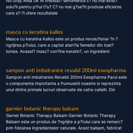
No Gray Area UK Ai vreodat? sentimentul c? nu mai exist?
solu?ii pentru p?rul t?u? C? nu mai g?se?ti produse eficiente
care s?-?i ofere rezultatele
masca cu keratina kallos
Masca cu keratina Kallos este un produs revolu?ionar ?n ?
ngrijirea p?rului, care a captat aten?ia femeilor din toat?
lumea. Aceast? masc? con?ine keratin?, un ingredient
sampon anti imbatranire revalid 200ml ewopharma
Sampon anti imbatranire Revalid 200ml Ewopharma Parul este
o componenta importanta a frumusetii noastre si reprezinta
unul dintre primele lucruri observate de catre ceilalti. Din
garnier botanic therapy balsam
Garner Botanic Therapy Balsam Garnier Botanic Therapy
Balsam este un produs de ?ngrijire a p?rului care se remarc?
prin folosirea ingredientelor naturale. Acest balsam, fabricat