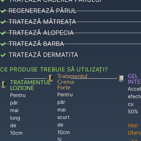
REGENEREAZĂ PĂRUL
TRATEAZĂ MĂTREAȚA
TRATEAZĂ ALOPECIA
TRATEAZĂ BARBA
TRATEAZĂ DERMATITA
CE PRODUSE TREBUIE SĂ UTILIZAȚI?
Tratamentul
GEL
Crema
INT
TRATAMENTUL
Forte
LOZIONE
Acce
Pentru
Pentru
efect
păr
păr
cu
mai
mai
50%
scurt
lung
de
de
Vezi
10cm
10cm
Ofert
Si
>>