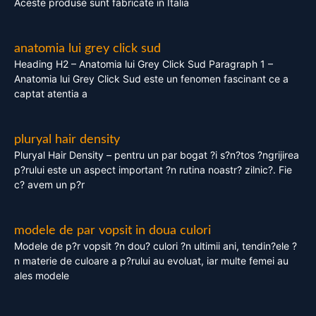
Aceste produse sunt fabricate in Italia
anatomia lui grey click sud
Heading H2 – Anatomia lui Grey Click Sud Paragraph 1 –
Anatomia lui Grey Click Sud este un fenomen fascinant ce a
captat atentia a
pluryal hair density
Pluryal Hair Density – pentru un par bogat ?i s?n?tos ?ngrijirea
p?rului este un aspect important ?n rutina noastr? zilnic?. Fie
c? avem un p?r
modele de par vopsit in doua culori
Modele de p?r vopsit ?n dou? culori ?n ultimii ani, tendin?ele ?
n materie de culoare a p?rului au evoluat, iar multe femei au
ales modele