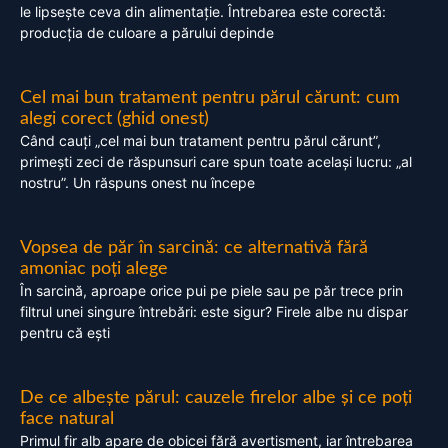
le lipsește ceva din alimentație. Întrebarea este corectă:
producția de culoare a părului depinde
Cel mai bun tratament pentru părul cărunt: cum
alegi corect (ghid onest)
Când cauți „cel mai bun tratament pentru părul cărunt”,
primești zeci de răspunsuri care spun toate același lucru: „al
nostru”. Un răspuns onest nu începe
Vopsea de păr în sarcină: ce alternativă fără
amoniac poți alege
În sarcină, aproape orice pui pe piele sau pe păr trece prin
filtrul unei singure întrebări: este sigur? Firele albe nu dispar
pentru că ești
De ce albește părul: cauzele firelor albe și ce poți
face natural
Primul fir alb apare de obicei fără avertisment, iar întrebarea