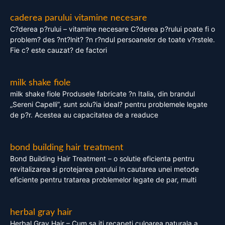
caderea parului vitamine necesare
C?derea p?rului – vitamine necesare C?derea p?rului poate fi o
problem? des ?nt?lnit? ?n r?ndul persoanelor de toate v?rstele.
Fie c? este cauzat? de factori
milk shake fiole
milk shake fiole Produsele fabricate ?n Italia, din brandul
„Sereni Capelli”, sunt solu?ia ideal? pentru problemele legate
de p?r. Acestea au capacitatea de a readuce
bond building hair treatment
Bond Building Hair Treatment – o solutie eficienta pentru
revitalizarea si protejarea parului In cautarea unei metode
eficiente pentru tratarea problemelor legate de par, multi
herbal gray hair
Herbal Gray Hair – Cum sa iti recapeti culoarea naturala a