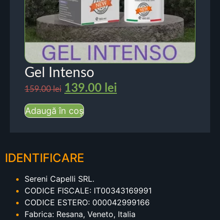
Gel Intenso
139.00
lei
159.00
lei
Adaugă în coș
IDENTIFICARE
Sereni Capelli SRL.
CODICE FISCALE: IT00343169991
CODICE ESTERO: 000042999166
Fabrica: Resana, Veneto, Italia