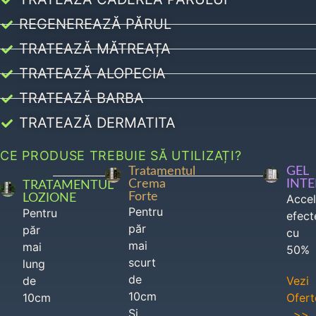
REGENEREAZĂ PĂRUL
TRATEAZĂ MĂTREAȚA
TRATEAZĂ ALOPECIA
TRATEAZĂ BARBA
TRATEAZĂ DERMATITA
CE PRODUSE TREBUIE SĂ UTILIZAȚI?
Tratamentul
GEL
Crema
INT
TRATAMENTUL
Forte
LOZIONE
Acce
Pentru
Pentru
efect
păr
păr
cu
mai
mai
50%
scurt
lung
de
de
Vezi
10cm
10cm
Ofert
Si
>>