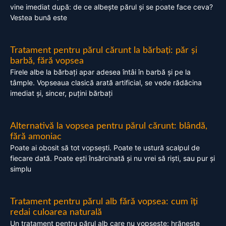
vine imediat după: de ce albește părul și se poate face ceva?
Vestea bună este
Tratament pentru părul cărunt la bărbați: păr și
barbă, fără vopsea
Firele albe la bărbați apar adesea întâi în barbă și pe la
tâmple. Vopseaua clasică arată artificial, se vede rădăcina
imediat și, sincer, puțini bărbați
Alternativă la vopsea pentru părul cărunt: blândă,
fără amoniac
Poate ai obosit să tot vopsești. Poate te ustură scalpul de
fiecare dată. Poate ești însărcinată și nu vrei să riști, sau pur și
simplu
Tratament pentru părul alb fără vopsea: cum îți
redai culoarea naturală
Un tratament pentru părul alb care nu vopsește: hrănește