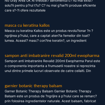
No Gray Area UK Ai vreodat? sentimentul c? nu mai exist?
solu?ii pentru p?rul t?u? C? nu mai g?se?ti produse eficiente
care s?-?i ofere rezultatele
masca cu keratina kallos
Masca cu keratina Kallos este un produs revolu?ionar ?n ?
ngrijirea p?rului, care a captat aten?ia femeilor din toat?
lumea. Aceast? masc? con?ine keratin?, un ingredient
sampon anti imbatranire revalid 200ml ewopharma
Sampon anti imbatranire Revalid 200ml Ewopharma Parul este
o componenta importanta a frumusetii noastre si reprezinta
unul dintre primele lucruri observate de catre ceilalti. Din
garnier botanic therapy balsam
Garner Botanic Therapy Balsam Garnier Botanic Therapy
Balsam este un produs de ?ngrijire a p?rului care se remarc?
prin folosirea ingredientelor naturale. Acest balsam, fabricat