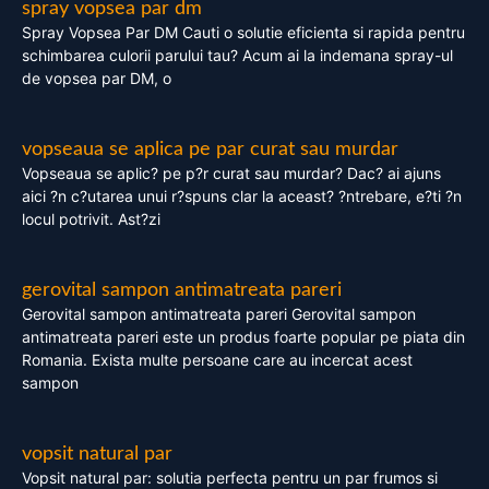
spray vopsea par dm
Spray Vopsea Par DM Cauti o solutie eficienta si rapida pentru
schimbarea culorii parului tau? Acum ai la indemana spray-ul
de vopsea par DM, o
vopseaua se aplica pe par curat sau murdar
Vopseaua se aplic? pe p?r curat sau murdar? Dac? ai ajuns
aici ?n c?utarea unui r?spuns clar la aceast? ?ntrebare, e?ti ?n
locul potrivit. Ast?zi
gerovital sampon antimatreata pareri
Gerovital sampon antimatreata pareri Gerovital sampon
antimatreata pareri este un produs foarte popular pe piata din
Romania. Exista multe persoane care au incercat acest
sampon
vopsit natural par
Vopsit natural par: solutia perfecta pentru un par frumos si