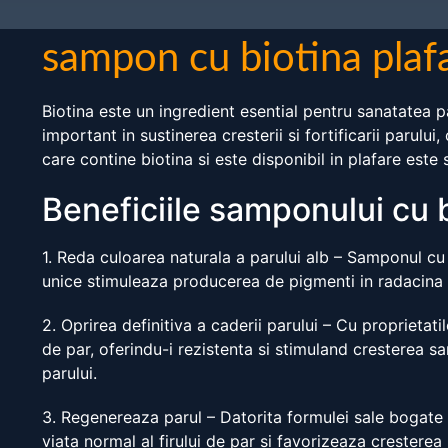
sampon cu biotina plaf
Biotina este un ingredient esential pentru sanatatea p
important in sustinerea cresterii si fortificarii parulu
care contine biotina si este disponibil in plafare este
Beneficiile samponului cu b
1. Reda culoarea naturala a parului alb – Samponul cu b
unice stimuleaza producerea de pigmenti in radacina fir
2. Oprirea definitiva a caderii parului – Cu proprietatil
de par, oferindu-i rezistenta si stimuland cresterea sa
parului.
3. Regenereaza parul – Datorita formulei sale bogate i
viata normal al firului de par si favorizeaza cresterea 