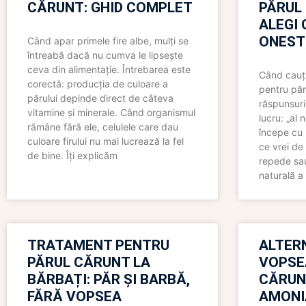
CĂRUNT: GHID COMPLET
PĂRUL
ALEGI 
ONEST
Când apar primele fire albe, mulți se
întreabă dacă nu cumva le lipsește
ceva din alimentație. Întrebarea este
Când cauți
corectă: producția de culoare a
pentru păr
părului depinde direct de câteva
răspunsuri
vitamine și minerale. Când organismul
lucru: „al
rămâne fără ele, celulele care dau
începe cu 
culoare firului nu mai lucrează la fel
ce vrei de 
de bine. Îți explicăm
repede sau
naturală a 
TRATAMENT PENTRU
ALTER
PĂRUL CĂRUNT LA
VOPSE
BĂRBAȚI: PĂR ȘI BARBĂ,
CĂRUN
FĂRĂ VOPSEA
AMONI