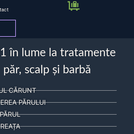
tact
 1 în lume la tratamente
 păr, scalp și barbă
UL CĂRUNT
EREA PĂRULUI
PĂRUL
REAȚA