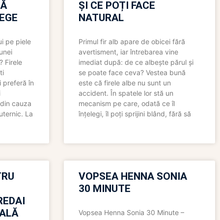
RĂ
ȘI CE POȚI FACE
LEGE
NATURAL
i pe piele
Primul fir alb apare de obicei fără
 unei
avertisment, iar întrebarea vine
? Firele
imediat după: de ce albește părul și
ti
se poate face ceva? Vestea bună
 preferă în
este că firele albe nu sunt un
i
accident. În spatele lor stă un
 din cauza
mecanism pe care, odată ce îl
uternic. La
înțelegi, îl poți sprijini blând, fără să
TRU
VOPSEA HENNA SONIA
30 MINUTE
REDAI
ALĂ
Vopsea Henna Sonia 30 Minute –