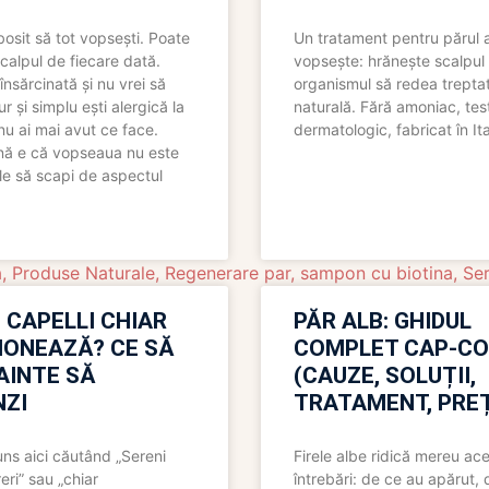
bosit să tot vopsești. Poate
Un tratament pentru părul 
scalpul de fiecare dată.
vopsește: hrănește scalpul 
însărcinată și nu vrei să
organismul să redea trepta
pur și simplu ești alergică la
naturală. Fără amoniac, tes
nu ai mai avut ce face.
dermatologic, fabricat în Ita
nă e că vopseaua nu este
le să scapi de aspectul
a
,
Produse Naturale
,
Regenerare par
,
sampon cu biotina
,
Ser
 CAPELLI CHIAR
PĂR ALB: GHIDUL
IONEAZĂ? CE SĂ
COMPLET CAP-C
NAINTE SĂ
(CAUZE, SOLUȚII,
ZI
TRATAMENT, PREȚ
uns aici căutând „Sereni
Firele albe ridică mereu ace
eri” sau „chiar
întrebări: de ce au apărut,