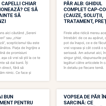
 CAPELLI CHIAR
PĂR ALB: GHIDUL
IONEAZĂ? CE SĂ
COMPLET CAP-C
NAINTE SĂ
(CAUZE, SOLUȚII,
ZI
TRATAMENT, PREȚ
uns aici căutând „Sereni
Firele albe ridică mereu ace
eri” sau „chiar
întrebări: de ce au apărut,
ză”, scepticismul tău este
pot da înapoi, ce e de făcu
ănătos. Piața de îngrijire a
vrei vopsea și cât costă o s
lină de promisiuni
serioasă. Am adunat aici, în
așa că vrei să știi la ce te
singur ghid, răspunsurile pe
nte să dai banii. Îți
legături către articolele în 
direct, fără să
în detaliu pe fiecare temă.
ăm nimic. Ce face și
I BUN
VOPSEA DE PĂR Î
MENT PENTRU
SARCINĂ: CE