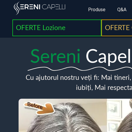
Produse
Q&A
OFERTE Lozione
OFERTE 
Sereni
Capel
Cu ajutorul nostru veți fi: Mai tineri
iubiți, Mai respecta