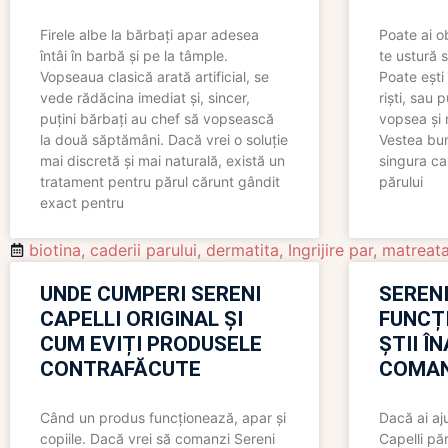
Firele albe la bărbați apar adesea
Poate ai o
întâi în barbă și pe la tâmple.
te ustură 
Vopseaua clasică arată artificial, se
Poate ești 
vede rădăcina imediat și, sincer,
riști, sau 
puțini bărbați au chef să vopsească
vopsea și 
la două săptămâni. Dacă vrei o soluție
Vestea bu
mai discretă și mai naturală, există un
singura ca
tratament pentru părul cărunt gândit
părului
exact pentru
biotina
,
caderii parului
,
dermatita
,
Ingrijire par
,
matreat
UNDE CUMPERI SERENI
SERENI
CAPELLI ORIGINAL ȘI
FUNCȚ
CUM EVIȚI PRODUSELE
ȘTII Î
CONTRAFĂCUTE
COMAN
Când un produs funcționează, apar și
Dacă ai aj
copiile. Dacă vrei să comanzi Sereni
Capelli păr