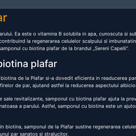
ar
arului. Ea este o vitamina B solubila in apa, cunoscuta si s
i, contribuind la regenerarea celulelor scalpului si imbunata
 samponul cu biotina plafar de la brandul „Sereni Capelli”.
iotina plafar
iotina de la Plafar si-a dovedit eficienta in readucerea paru
elor de par, ajutand astfel la reducerea aspectului albicios
e sale revitalizante, samponul cu biotina plafar ajuta la preve
natoasa a parului. Astfel, samponul cu biotina este un ajutor
n biotina, samponul de la Plafar sustine regenerarea celulel
unui par sanatos si stralucitor.