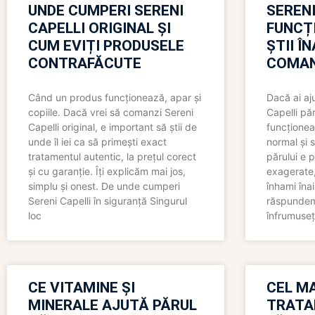
UNDE CUMPERI SERENI
SERENI
CAPELLI ORIGINAL ȘI
FUNCȚ
CUM EVIȚI PRODUSELE
ȘTII Î
CONTRAFĂCUTE
COMAN
Când un produs funcționează, apar și
Dacă ai aj
copiile. Dacă vrei să comanzi Sereni
Capelli păr
Capelli original, e important să știi de
funcționea
unde îl iei ca să primești exact
normal și s
tratamentul autentic, la prețul corect
părului e p
și cu garanție. Îți explicăm mai jos,
exagerate, 
simplu și onest. De unde cumperi
înhami înai
Sereni Capelli în siguranță Singurul
răspundem 
loc
înfrumuseț
CE VITAMINE ȘI
CEL MA
MINERALE AJUTĂ PĂRUL
TRATA