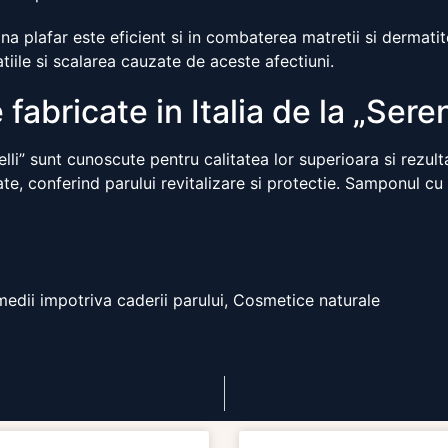
a plafar este eficient si in combaterea matretii si dermatite
atiile si scalarea cauzate de aceste afectiuni.
abricate in Italia de la „Seren
lli” sunt cunoscute pentru calitatea lor superioara si rezul
te, conferind parului revitalizare si protectie. Samponul cu 
medii impotriva caderii parului, Cosmetice naturale