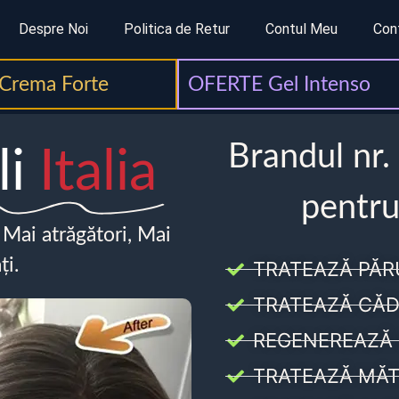
Despre Noi
Politica de Retur
Contul Meu
Con
Crema Forte
OFERTE Gel Intenso
Brandul nr.
li
Italia
pentru
, Mai atrăgători, Mai
ți.
TRATEAZĂ PĂR
TRATEAZĂ CĂD
REGENEREAZĂ 
TRATEAZĂ MĂT