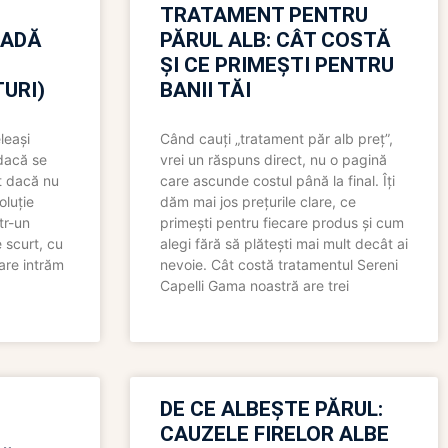
TRATAMENT PENTRU
OADĂ
PĂRUL ALB: CÂT COSTĂ
ȘI CE PRIMEȘTI PENTRU
URI)
BANII TĂI
leași
Când cauți „tratament păr alb preț”,
 dacă se
vrei un răspuns direct, nu o pagină
t dacă nu
care ascunde costul până la final. Îți
oluție
dăm mai jos prețurile clare, ce
tr-un
primești pentru fiecare produs și cum
 scurt, cu
alegi fără să plătești mai mult decât ai
care intrăm
nevoie. Cât costă tratamentul Sereni
Capelli Gama noastră are trei
N
DE CE ALBEȘTE PĂRUL:
CAUZELE FIRELOR ALBE