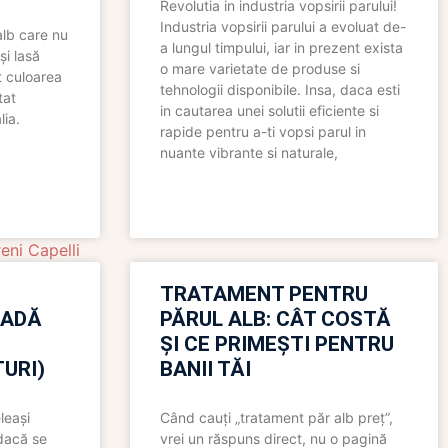
Revolutia in industria vopsirii parului!
Industria vopsirii parului a evoluat de-
alb care nu
a lungul timpului, iar in prezent exista
și lasă
o mare varietate de produse si
t culoarea
tehnologii disponibile. Insa, daca esti
tat
in cautarea unei solutii eficiente si
lia.
rapide pentru a-ti vopsi parul in
nuante vibrante si naturale,
eni Capelli
TRATAMENT PENTRU
OADĂ
PĂRUL ALB: CÂT COSTĂ
ȘI CE PRIMEȘTI PENTRU
URI)
BANII TĂI
leași
Când cauți „tratament păr alb preț”,
 dacă se
vrei un răspuns direct, nu o pagină