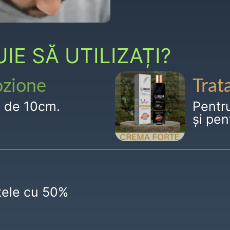
E SĂ UTILIZAȚI?
ozione
Trat
g de 10cm.
Pentr
și pen
ctele cu 50%