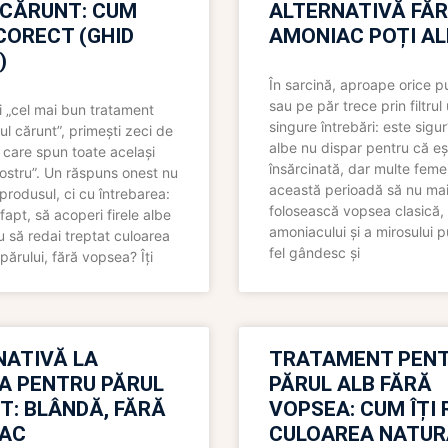
 CĂRUNT: CUM
ALTERNATIVĂ FĂ
CORECT (GHID
AMONIAC POȚI A
)
În sarcină, aproape orice pu
sau pe păr trece prin filtrul
 „cel mai bun tratament
singure întrebări: este sigur
ul cărunt”, primești zeci de
albe nu dispar pentru că eș
 care spun toate același
însărcinată, dar multe femei
 nostru”. Un răspuns onest nu
această perioadă să nu ma
produsul, ci cu întrebarea:
folosească vopsea clasică,
fapt, să acoperi firele albe
amoniacului și a mirosului p
 să redai treptat culoarea
fel gândesc și
părului, fără vopsea? Îți
NATIVĂ LA
TRATAMENT PEN
A PENTRU PĂRUL
PĂRUL ALB FĂRĂ
T: BLÂNDĂ, FĂRĂ
VOPSEA: CUM ÎȚI 
AC
CULOAREA NATUR