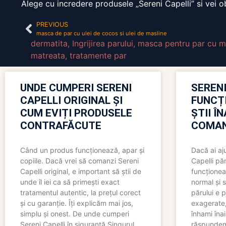
Alege cu incredere produsele „Sereni Capelli” si vei o
PREVIOUS
masca de par cu ulei de cocos si ulei de masline
dermatita
,
Ingrijirea parului
,
masca pentru par cu m
matreata
,
tratamente par
UNDE CUMPERI SERENI
SERENI
CAPELLI ORIGINAL ȘI
FUNCȚ
CUM EVIȚI PRODUSELE
ȘTII Î
CONTRAFĂCUTE
COMAN
Când un produs funcționează, apar și
Dacă ai aj
copiile. Dacă vrei să comanzi Sereni
Capelli păr
Capelli original, e important să știi de
funcționea
unde îl iei ca să primești exact
normal și s
tratamentul autentic, la prețul corect
părului e p
și cu garanție. Îți explicăm mai jos,
exagerate, 
simplu și onest. De unde cumperi
înhami înai
Sereni Capelli în siguranță Singurul
răspundem 