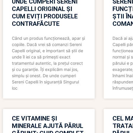
UNDE CUMPERI SERENI
SERENI
CAPELLI ORIGINAL ȘI
FUNCȚ
CUM EVIȚI PRODUSELE
ȘTII Î
CONTRAFĂCUTE
COMAN
Când un produs funcționează, apar și
Dacă ai aj
copiile. Dacă vrei să comanzi Sereni
Capelli păr
Capelli original, e important să știi de
funcționea
unde îl iei ca să primești exact
normal și s
tratamentul autentic, la prețul corect
părului e p
și cu garanție. Îți explicăm mai jos,
exagerate, 
simplu și onest. De unde cumperi
înhami înai
Sereni Capelli în siguranță Singurul
răspundem 
loc
înfrumuseț
CE VITAMINE ȘI
CEL MA
MINERALE AJUTĂ PĂRUL
TRATA