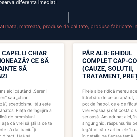
bserva diferenta imediat!
atreata
,
matreata
,
produse de calitate
,
produse fabricate in 
 CAPELLI CHIAR
PĂR ALB: GHIDUL
IONEAZĂ? CE SĂ
COMPLET CAP-C
NAINTE SĂ
(CAUZE, SOLUȚII,
ZI
TRATAMENT, PREȚ
uns aici căutând „Sereni
Firele albe ridică mereu ace
eri” sau „chiar
întrebări: de ce au apărut,
ză”, scepticismul tău este
pot da înapoi, ce e de făcu
ănătos. Piața de îngrijire a
vrei vopsea și cât costă o s
lină de promisiuni
serioasă. Am adunat aici, în
așa că vrei să știi la ce te
singur ghid, răspunsurile pe
nte să dai banii. Îți
legături către articolele în 
direct, fără să
în detaliu pe fiecare temă.