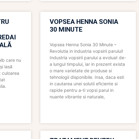
TRU
VOPSEA HENNA SONIA
30 MINUTE
REDAI
ALĂ
Vopsea Henna Sonia 30 Minute –
Revolutia in industria vopsirii parului!
Industria vopsirii parului a evoluat de-
alb care nu
a lungul timpului, iar in prezent exista
și lasă
o mare varietate de produse si
t culoarea
tehnologii disponibile. Insa, daca esti
tat
in cautarea unei solutii eficiente si
lia.
rapide pentru a-ti vopsi parul in
nuante vibrante si naturale,