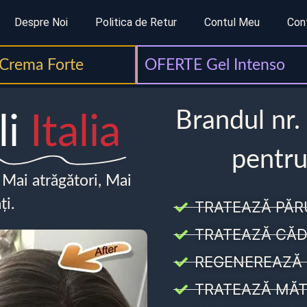
Despre Noi
Politica de Retur
Contul Meu
Con
Crema Forte
OFERTE Gel Intenso
Brandul nr.
li
Italia
pentru
, Mai atrăgători, Mai
ți.
TRATEAZĂ PĂR
TRATEAZĂ CĂD
REGENEREAZĂ 
TRATEAZĂ MĂT