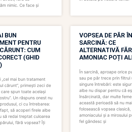
ăm nimic. Ce face și
I BUN
VOPSEA DE PĂR Î
MENT PENTRU
SARCINĂ: CE
 CĂRUNT: CUM
ALTERNATIVĂ FĂ
CORECT (GHID
AMONIAC POȚI A
)
În sarcină, aproape orice pu
sau pe păr trece prin filtrul
 „cel mai bun tratament
singure întrebări: este sigur
ul cărunt”, primești zeci de
albe nu dispar pentru că eș
 care spun toate același
însărcinată, dar multe femei
 nostru”. Un răspuns onest nu
această perioadă să nu ma
produsul, ci cu întrebarea:
folosească vopsea clasică,
fapt, să acoperi firele albe
amoniacului și a mirosului p
 să redai treptat culoarea
fel gândesc și
părului, fără vopsea? Îți