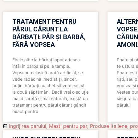
TRATAMENT PENTRU
ALTER
PĂRUL CĂRUNT LA
VOPSE
BĂRBAȚI: PĂR ȘI BARBĂ,
CĂRUN
FĂRĂ VOPSEA
AMONI
Firele albe la bărbați apar adesea
Poate ai o
întâi în barbă și pe la tâmple.
te ustură 
Vopseaua clasică arată artificial, se
Poate ești 
vede rădăcina imediat și, sincer,
riști, sau 
puțini bărbați au chef să vopsească
vopsea și 
la două săptămâni. Dacă vrei o soluție
Vestea bu
mai discretă și mai naturală, există un
singura ca
tratament pentru părul cărunt gândit
părului
exact pentru
Ingrijirea parului
,
Masti pentru par
,
Produse italiene
,
pro