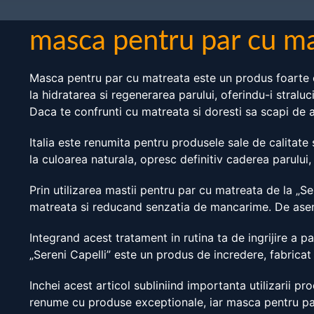
masca pentru par cu m
Masca pentru par cu matreata este un produs foarte ef
la hidratarea si regenerarea parului, oferindu-i stral
Daca te confrunti cu matreata si doresti sa scapi de 
Italia este renumita pentru produsele sale de calitate
la culoarea naturala, opresc definitiv caderea parului
Prin utilizarea mastii pentru par cu matreata de la „Se
matreata si reducand senzatia de mancarime. De asemen
Integrand acest tratament in rutina ta de ingrijire a pa
„Sereni Capelli” este un produs de incredere, fabricat i
Inchei acest articol subliniind importanta utilizarii pr
renume cu produse exceptionale, iar masca pentru par 