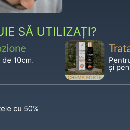
E SĂ UTILIZAȚI?
ozione
Trat
g de 10cm.
Pentr
și pen
ctele cu 50%