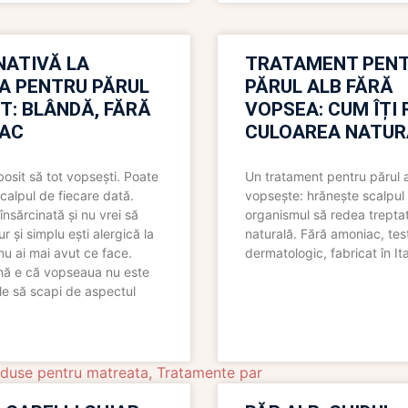
NATIVĂ LA
TRATAMENT PEN
A PENTRU PĂRUL
PĂRUL ALB FĂRĂ
T: BLÂNDĂ, FĂRĂ
VOPSEA: CUM ÎȚI 
AC
CULOAREA NATUR
bosit să tot vopsești. Poate
Un tratament pentru părul 
scalpul de fiecare dată.
vopsește: hrănește scalpul 
însărcinată și nu vrei să
organismul să redea trepta
pur și simplu ești alergică la
naturală. Fără amoniac, tes
nu ai mai avut ce face.
dermatologic, fabricat în Ita
nă e că vopseaua nu este
le să scapi de aspectul
duse pentru matreata
,
Tratamente par