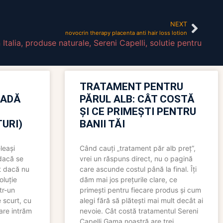
NEXT
novocrin therapy placenta anti hair loss lotion
Italia
,
produse naturale
,
Sereni Capelli
,
solutie pentru
TRATAMENT PENTRU
OADĂ
PĂRUL ALB: CÂT COSTĂ
ȘI CE PRIMEȘTI PENTRU
URI)
BANII TĂI
leași
Când cauți „tratament păr alb preț”,
 dacă se
vrei un răspuns direct, nu o pagină
t dacă nu
care ascunde costul până la final. Îți
oluție
dăm mai jos prețurile clare, ce
tr-un
primești pentru fiecare produs și cum
 scurt, cu
alegi fără să plătești mai mult decât ai
care intrăm
nevoie. Cât costă tratamentul Sereni
Capelli Gama noastră are trei