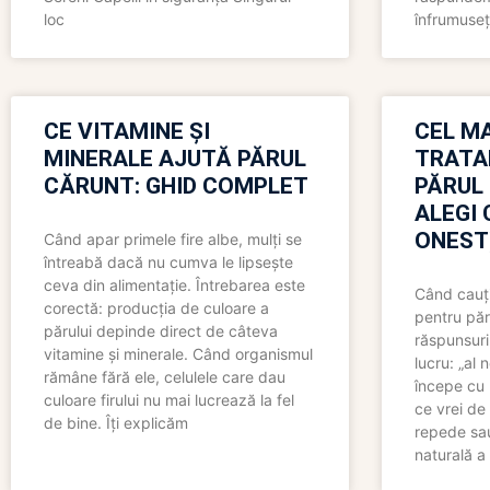
loc
înfrumuseț
CE VITAMINE ȘI
CEL MA
MINERALE AJUTĂ PĂRUL
TRATA
CĂRUNT: GHID COMPLET
PĂRUL
ALEGI 
ONEST
Când apar primele fire albe, mulți se
întreabă dacă nu cumva le lipsește
ceva din alimentație. Întrebarea este
Când cauți
corectă: producția de culoare a
pentru păr
părului depinde direct de câteva
răspunsuri
vitamine și minerale. Când organismul
lucru: „al
rămâne fără ele, celulele care dau
începe cu 
culoare firului nu mai lucrează la fel
ce vrei de 
de bine. Îți explicăm
repede sau
naturală a 