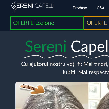
Produse
Q&A
OFERTE Lozione
OFERTE 
Sereni
Capel
Cu ajutorul nostru veți fi: Mai tineri
iubiți, Mai respecta