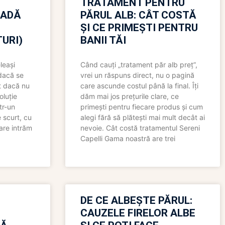
TRATAMENT PENTRU
OADĂ
PĂRUL ALB: CÂT COSTĂ
ȘI CE PRIMEȘTI PENTRU
URI)
BANII TĂI
leași
Când cauți „tratament păr alb preț”,
 dacă se
vrei un răspuns direct, nu o pagină
t dacă nu
care ascunde costul până la final. Îți
oluție
dăm mai jos prețurile clare, ce
tr-un
primești pentru fiecare produs și cum
 scurt, cu
alegi fără să plătești mai mult decât ai
care intrăm
nevoie. Cât costă tratamentul Sereni
Capelli Gama noastră are trei
N
DE CE ALBEȘTE PĂRUL:
CAUZELE FIRELOR ALBE