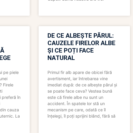
N
DE CE ALBEȘTE PĂRUL:
CAUZELE FIRELOR ALBE
RĂ
ȘI CE POȚI FACE
LEGE
NATURAL
i pe piele
Primul fir alb apare de obicei fără
 unei
avertisment, iar întrebarea vine
? Firele
imediat după: de ce albește părul și
ti
se poate face ceva? Vestea bună
 preferă în
este că firele albe nu sunt un
i
accident. În spatele lor stă un
 din cauza
mecanism pe care, odată ce îl
uternic. La
înțelegi, îl poți sprijini blând, fără să