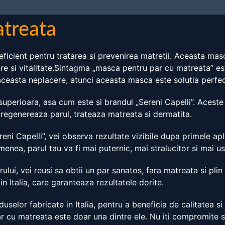
atreata
icient pentru tratarea si prevenirea matretii. Aceasta masca
ucire si vitalitate.Sintagma „masca pentru par cu matreata” e
aceasta neplacere, atunci aceasta masca este solutia perfec
 superioara, asa cum este si brandul „Sereni Capelli”. Aces
, regenereaza parul, trateaza matreata si dermatita.
reni Capelli”, vei observa rezultate vizibile dupa primele a
ea, parul tau va fi mai puternic, mai stralucitor si mai us
rului, vei reusi sa obtii un par sanatos, fara matreata si pl
n Italia, care garanteaza rezultatele dorite.
oduselor fabricate in Italia, pentru a beneficia de calitatea s
cu matreata este doar una dintre ele. Nu iti compromite sa