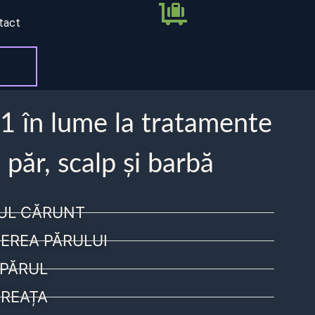
tact
 1 în lume la tratamente
 păr, scalp și barbă
UL CĂRUNT
EREA PĂRULUI
PĂRUL
REAȚA