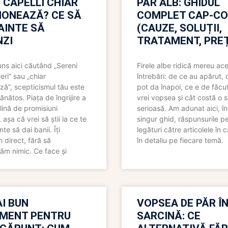
 CAPELLI CHIAR
PĂR ALB: GHIDUL
IONEAZĂ? CE SĂ
COMPLET CAP-C
NAINTE SĂ
(CAUZE, SOLUȚII,
ZI
TRATAMENT, PREȚ
uns aici căutând „Sereni
Firele albe ridică mereu ace
eri” sau „chiar
întrebări: de ce au apărut,
ză”, scepticismul tău este
pot da înapoi, ce e de făcu
ănătos. Piața de îngrijire a
vrei vopsea și cât costă o s
lină de promisiuni
serioasă. Am adunat aici, în
așa că vrei să știi la ce te
singur ghid, răspunsurile pe
nte să dai banii. Îți
legături către articolele în 
direct, fără să
în detaliu pe fiecare temă.
ăm nimic. Ce face și
I BUN
VOPSEA DE PĂR Î
MENT PENTRU
SARCINĂ: CE