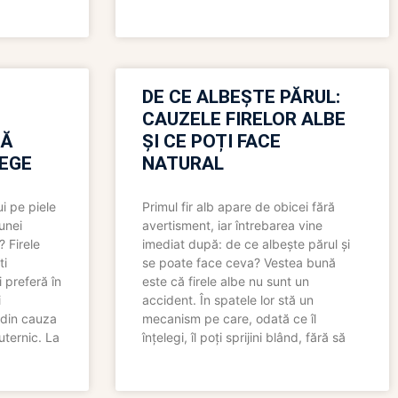
N
DE CE ALBEȘTE PĂRUL:
CAUZELE FIRELOR ALBE
RĂ
ȘI CE POȚI FACE
LEGE
NATURAL
i pe piele
Primul fir alb apare de obicei fără
 unei
avertisment, iar întrebarea vine
? Firele
imediat după: de ce albește părul și
ti
se poate face ceva? Vestea bună
 preferă în
este că firele albe nu sunt un
i
accident. În spatele lor stă un
 din cauza
mecanism pe care, odată ce îl
uternic. La
înțelegi, îl poți sprijini blând, fără să