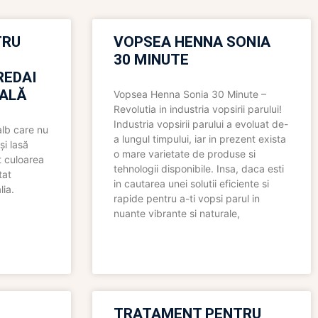
TRU
VOPSEA HENNA SONIA
30 MINUTE
REDAI
ALĂ
Vopsea Henna Sonia 30 Minute –
Revolutia in industria vopsirii parului!
Industria vopsirii parului a evoluat de-
alb care nu
a lungul timpului, iar in prezent exista
și lasă
o mare varietate de produse si
t culoarea
tehnologii disponibile. Insa, daca esti
tat
in cautarea unei solutii eficiente si
lia.
rapide pentru a-ti vopsi parul in
nuante vibrante si naturale,
TRATAMENT PENTRU