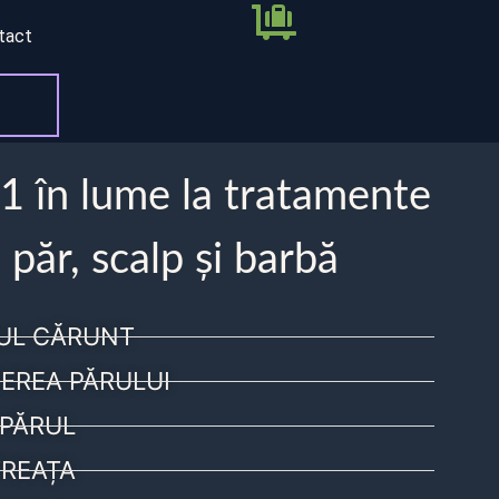
tact
 1 în lume la tratamente
 păr, scalp și barbă
UL CĂRUNT
EREA PĂRULUI
PĂRUL
REAȚA