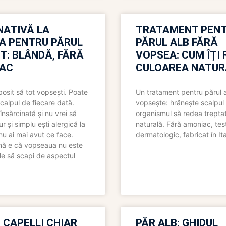
NATIVĂ LA
TRATAMENT PEN
A PENTRU PĂRUL
PĂRUL ALB FĂRĂ
T: BLÂNDĂ, FĂRĂ
VOPSEA: CUM ÎȚI 
AC
CULOAREA NATUR
bosit să tot vopsești. Poate
Un tratament pentru părul 
scalpul de fiecare dată.
vopsește: hrănește scalpul 
însărcinată și nu vrei să
organismul să redea trepta
pur și simplu ești alergică la
naturală. Fără amoniac, tes
nu ai mai avut ce face.
dermatologic, fabricat în Ita
nă e că vopseaua nu este
le să scapi de aspectul
 CAPELLI CHIAR
PĂR ALB: GHIDUL