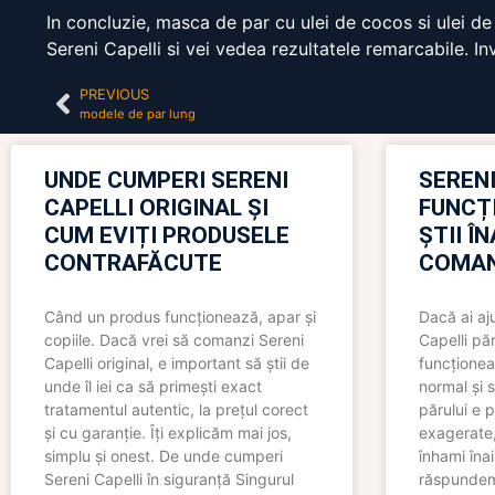
In concluzie, masca de par cu ulei de cocos si ulei de 
Sereni Capelli si vei vedea rezultatele remarcabile. Inv
PREVIOUS
modele de par lung
UNDE CUMPERI SERENI
SERENI
CAPELLI ORIGINAL ȘI
FUNCȚ
CUM EVIȚI PRODUSELE
ȘTII Î
CONTRAFĂCUTE
COMAN
Când un produs funcționează, apar și
Dacă ai aj
copiile. Dacă vrei să comanzi Sereni
Capelli păr
Capelli original, e important să știi de
funcționea
unde îl iei ca să primești exact
normal și s
tratamentul autentic, la prețul corect
părului e p
și cu garanție. Îți explicăm mai jos,
exagerate, 
simplu și onest. De unde cumperi
înhami înai
Sereni Capelli în siguranță Singurul
răspundem 