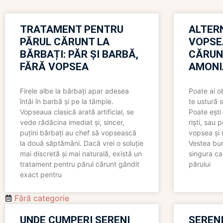
TRATAMENT PENTRU
ALTER
PĂRUL CĂRUNT LA
VOPSE
BĂRBAȚI: PĂR ȘI BARBĂ,
CĂRUN
FĂRĂ VOPSEA
AMONI
Firele albe la bărbați apar adesea
Poate ai o
întâi în barbă și pe la tâmple.
te ustură 
Vopseaua clasică arată artificial, se
Poate ești 
vede rădăcina imediat și, sincer,
riști, sau 
puțini bărbați au chef să vopsească
vopsea și 
la două săptămâni. Dacă vrei o soluție
Vestea bu
mai discretă și mai naturală, există un
singura ca
tratament pentru părul cărunt gândit
părului
exact pentru
Fără categorie
UNDE CUMPERI SERENI
SERENI