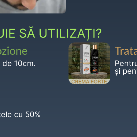
E SĂ UTILIZAȚI?
ozione
Trat
g de 10cm.
Pentr
și pen
ctele cu 50%