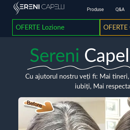
Produse
Q&A
OFERTE Lozione
OFERTE 
Sereni
Capel
Cu ajutorul nostru veți fi: Mai tineri
iubiți, Mai respecta