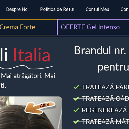
Despre Noi
Politica de Retur
Contul Meu
Con
Crema Forte
OFERTE Gel Intenso
Brandul nr.
li
Italia
pentru
, Mai atrăgători, Mai
ți.
TRATEAZĂ PĂR
TRATEAZĂ CĂD
REGENEREAZĂ 
TRATEAZĂ MĂT