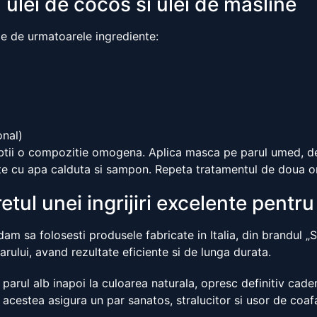
ulei de cocos si ulei de masline
ie de urmatoarele ingrediente:
onal)
obtii o compozitie omogena. Aplica masca pe parul umed, de 
te cu apa calduta si sampon. Repeta tratamentul de doua o
etul unei ingrijiri excelente pentru
dam sa folosesti produsele fabricate in Italia, din brandul „
lui, avand rezultate eficiente si de lunga durata.
arul alb inapoi la culoarea naturala, opresc definitiv cade
 acestea asigura un par sanatos, stralucitor si usor de coaf