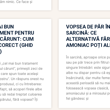
ăm nimic. Ce face și
I BUN
VOPSEA DE PĂR Î
MENT PENTRU
SARCINĂ: CE
 CĂRUNT: CUM
ALTERNATIVĂ FĂ
CORECT (GHID
AMONIAC POȚI A
)
În sarcină, aproape orice pu
sau pe păr trece prin filtrul
 „cel mai bun tratament
singure întrebări: este sigur
ul cărunt”, primești zeci de
albe nu dispar pentru că eș
 care spun toate același
însărcinată, dar multe femei
 nostru”. Un răspuns onest nu
această perioadă să nu ma
produsul, ci cu întrebarea:
folosească vopsea clasică,
fapt, să acoperi firele albe
amoniacului și a mirosului p
 să redai treptat culoarea
fel gândesc și
părului, fără vopsea? Îți