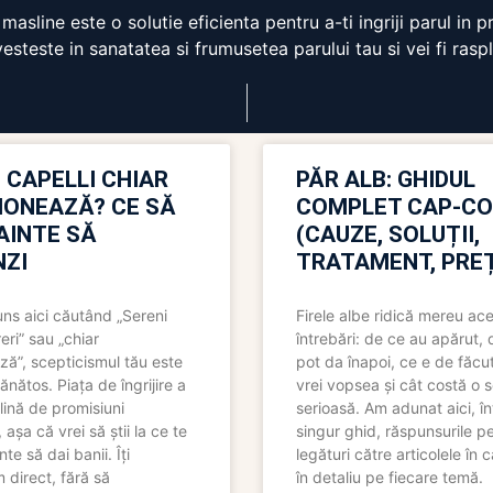
masline este o solutie eficienta pentru a-ti ingriji parul in 
esteste in sanatatea si frumusetea parului tau si vei fi raspla
 CAPELLI CHIAR
PĂR ALB: GHIDUL
IONEAZĂ? CE SĂ
COMPLET CAP-C
NAINTE SĂ
(CAUZE, SOLUȚII,
ZI
TRATAMENT, PREȚ
uns aici căutând „Sereni
Firele albe ridică mereu ace
eri” sau „chiar
întrebări: de ce au apărut,
ză”, scepticismul tău este
pot da înapoi, ce e de făcu
ănătos. Piața de îngrijire a
vrei vopsea și cât costă o s
lină de promisiuni
serioasă. Am adunat aici, în
așa că vrei să știi la ce te
singur ghid, răspunsurile pe
nte să dai banii. Îți
legături către articolele în 
direct, fără să
în detaliu pe fiecare temă.