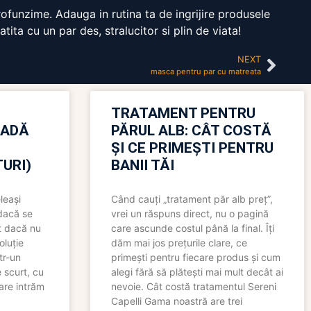
profunzime. Adauga in rutina ta de ingrijire produsele
tita cu un par des, stralucitor si plin de viata!
NEXT
masca pentru par cu matreata
TRATAMENT PENTRU
OADĂ
PĂRUL ALB: CÂT COSTĂ
ȘI CE PRIMEȘTI PENTRU
URI)
BANII TĂI
leași
Când cauți „tratament păr alb preț”,
 dacă se
vrei un răspuns direct, nu o pagină
t dacă nu
care ascunde costul până la final. Îți
oluție
dăm mai jos prețurile clare, ce
tr-un
primești pentru fiecare produs și cum
 scurt, cu
alegi fără să plătești mai mult decât ai
care intrăm
nevoie. Cât costă tratamentul Sereni
Capelli Gama noastră are trei