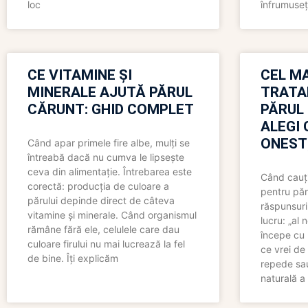
loc
înfrumuseț
CE VITAMINE ȘI
CEL MA
MINERALE AJUTĂ PĂRUL
TRATA
CĂRUNT: GHID COMPLET
PĂRUL
ALEGI 
ONEST
Când apar primele fire albe, mulți se
întreabă dacă nu cumva le lipsește
ceva din alimentație. Întrebarea este
Când cauți
corectă: producția de culoare a
pentru păr
părului depinde direct de câteva
răspunsuri
vitamine și minerale. Când organismul
lucru: „al
rămâne fără ele, celulele care dau
începe cu 
culoare firului nu mai lucrează la fel
ce vrei de 
de bine. Îți explicăm
repede sau
naturală a 