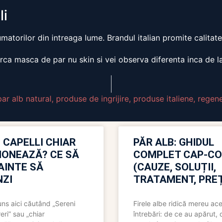
li
atorilor din intreaga lume. Brandul italian promite calitate 
rca masca de par nu skin si vei observa diferenta inca de la
par alb natural
,
produse de ingrijire
,
produse italiene
,
regene
 CAPELLI CHIAR
PĂR ALB: GHIDUL
IONEAZĂ? CE SĂ
COMPLET CAP-C
NAINTE SĂ
(CAUZE, SOLUȚII,
ZI
TRATAMENT, PREȚ
uns aici căutând „Sereni
Firele albe ridică mereu ace
eri” sau „chiar
întrebări: de ce au apărut,