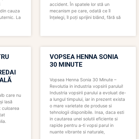
i
accident. În spatele lor stă un
 din cauza
mecanism pe care, odată ce îl
uternic. La
înțelegi, îl poți sprijini blând, fără să
TRU
VOPSEA HENNA SONIA
30 MINUTE
REDAI
ALĂ
Vopsea Henna Sonia 30 Minute –
Revolutia in industria vopsirii parului!
Industria vopsirii parului a evoluat de-
alb care nu
a lungul timpului, iar in prezent exista
și lasă
o mare varietate de produse si
t culoarea
tehnologii disponibile. Insa, daca esti
tat
in cautarea unei solutii eficiente si
lia.
rapide pentru a-ti vopsi parul in
nuante vibrante si naturale,