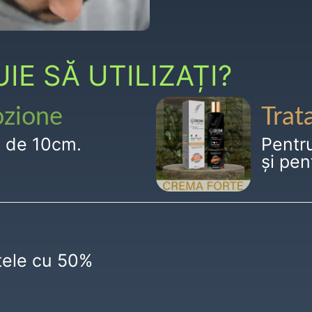
E SĂ UTILIZAȚI?
ozione
Trat
g de 10cm.
Pentr
și pen
ctele cu 50%