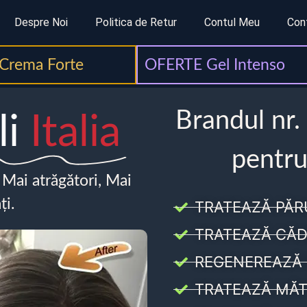
Despre Noi
Politica de Retur
Contul Meu
Con
Crema Forte
OFERTE Gel Intenso
Brandul nr.
li
Italia
pentru
, Mai atrăgători, Mai
ți.
TRATEAZĂ PĂR
TRATEAZĂ CĂD
REGENEREAZĂ 
TRATEAZĂ MĂT