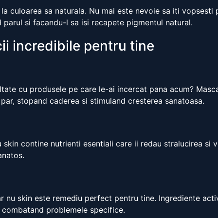
 la culoarea sa naturala. Nu mai este nevoie sa iti vopsesti 
parul si facandu-l sa isi recapete pigmentul natural.
i incredibile pentru tine
ultate cu produsele pe care le-ai incercat pana acum? Masca
de par, stopand caderea si stimuland cresterea sanatoasa.
 skin contine nutrienti esentiali care ii redau stralucirea si 
anatos.
 nu skin este remediu perfect pentru tine. Ingrediente act
 si combatand problemele specifice.