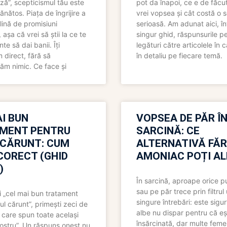
ză”, scepticismul tău este
pot da înapoi, ce e de făcu
ănătos. Piața de îngrijire a
vrei vopsea și cât costă o s
lină de promisiuni
serioasă. Am adunat aici, în
așa că vrei să știi la ce te
singur ghid, răspunsurile pe
nte să dai banii. Îți
legături către articolele în 
direct, fără să
în detaliu pe fiecare temă.
ăm nimic. Ce face și
I BUN
VOPSEA DE PĂR Î
MENT PENTRU
SARCINĂ: CE
 CĂRUNT: CUM
ALTERNATIVĂ FĂ
CORECT (GHID
AMONIAC POȚI A
)
În sarcină, aproape orice pu
sau pe păr trece prin filtrul
 „cel mai bun tratament
singure întrebări: este sigur
ul cărunt”, primești zeci de
albe nu dispar pentru că eș
 care spun toate același
însărcinată, dar multe femei
 nostru”. Un răspuns onest nu