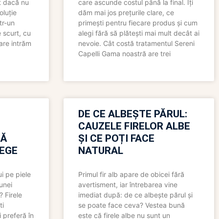
t dacă nu
care ascunde costul până la final. Îți
oluție
dăm mai jos prețurile clare, ce
tr-un
primești pentru fiecare produs și cum
 scurt, cu
alegi fără să plătești mai mult decât ai
care intrăm
nevoie. Cât costă tratamentul Sereni
Capelli Gama noastră are trei
N
DE CE ALBEȘTE PĂRUL:
CAUZELE FIRELOR ALBE
RĂ
ȘI CE POȚI FACE
LEGE
NATURAL
i pe piele
Primul fir alb apare de obicei fără
 unei
avertisment, iar întrebarea vine
? Firele
imediat după: de ce albește părul și
ti
se poate face ceva? Vestea bună
 preferă în
este că firele albe nu sunt un