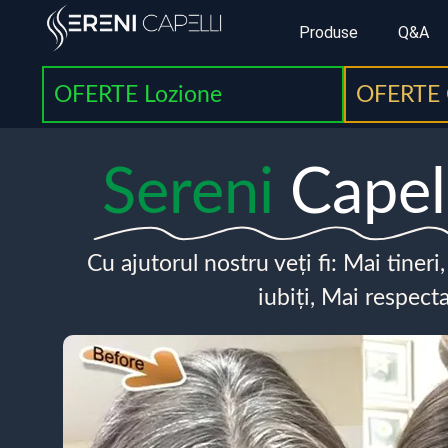
Produse
Q&A
OFERTE Lozione
OFERTE 
Sereni
Capel
Cu ajutorul nostru veți fi: Mai tineri
iubiți, Mai respecta