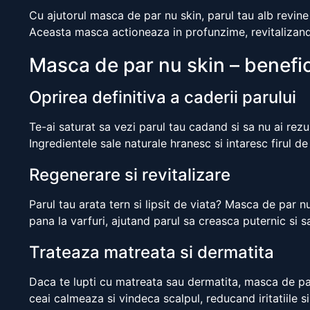
Cu ajutorul masca de par nu skin, parul tau alb revine
Aceasta masca actioneaza in profunzime, revitalizand 
Masca de par nu skin – benefici
Oprirea definitiva a caderii parului
Te-ai saturat sa vezi parul tau cadand si sa nu ai rez
Ingredientele sale naturale hranesc si intaresc firul 
Regenerare si revitalizare
Parul tau arata tern si lipsit de viata? Masca de par nu
pana la varfuri, ajutand parul sa creasca puternic si s
Trateaza matreata si dermatita
Daca te lupti cu matreata sau dermatita, masca de par
ceai calmeaza si vindeca scalpul, reducand iritatiile