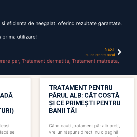
si eficienta de neegalat, oferind rezultate garantate.
 prima utilizare!
NEXT
cu ce creste parul
rare par
,
Tratament dermatita
,
Tratament matreata
,
TRATAMENT PENTRU
OADĂ
PĂRUL ALB: CÂT COSTĂ
ȘI CE PRIMEȘTI PENTRU
URI)
BANII TĂI
leași
Când cauți „tratament păr alb preț”,
 dacă se
vrei un răspuns direct, nu o pagină