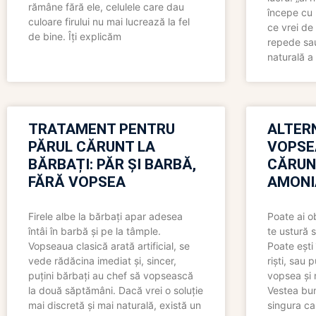
rămâne fără ele, celulele care dau
începe cu 
culoare firului nu mai lucrează la fel
ce vrei de 
de bine. Îți explicăm
repede sau
naturală a 
TRATAMENT PENTRU
ALTER
PĂRUL CĂRUNT LA
VOPSE
BĂRBAȚI: PĂR ȘI BARBĂ,
CĂRUN
FĂRĂ VOPSEA
AMONI
Firele albe la bărbați apar adesea
Poate ai o
întâi în barbă și pe la tâmple.
te ustură 
Vopseaua clasică arată artificial, se
Poate ești 
vede rădăcina imediat și, sincer,
riști, sau 
puțini bărbați au chef să vopsească
vopsea și 
la două săptămâni. Dacă vrei o soluție
Vestea bu
mai discretă și mai naturală, există un
singura ca