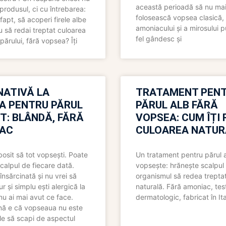
această perioadă să nu ma
produsul, ci cu întrebarea:
folosească vopsea clasică,
fapt, să acoperi firele albe
amoniacului și a mirosului p
 să redai treptat culoarea
fel gândesc și
părului, fără vopsea? Îți
NATIVĂ LA
TRATAMENT PEN
A PENTRU PĂRUL
PĂRUL ALB FĂRĂ
T: BLÂNDĂ, FĂRĂ
VOPSEA: CUM ÎȚI 
AC
CULOAREA NATUR
bosit să tot vopsești. Poate
Un tratament pentru părul 
scalpul de fiecare dată.
vopsește: hrănește scalpul 
însărcinată și nu vrei să
organismul să redea trepta
pur și simplu ești alergică la
naturală. Fără amoniac, tes
nu ai mai avut ce face.
dermatologic, fabricat în Ita
nă e că vopseaua nu este
le să scapi de aspectul