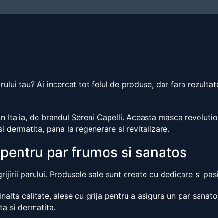
arului tau? Ai incercat tot felul de produse, dar fara rezul
in Italia, de brandul Sereni Capelli. Aceasta masca revolut
si dermatita, pana la regenerare si revitalizare.
 pentru par frumos si sanatos
grijirii parului. Produsele sale sunt create cu dedicare si pa
alta calitate, alese cu grija pentru a asigura un par sanato
ta si dermatita.