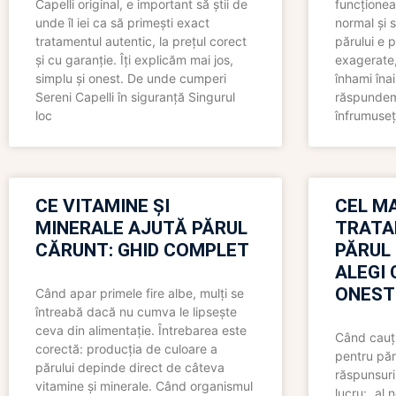
Capelli original, e important să știi de
funcționea
unde îl iei ca să primești exact
normal și s
tratamentul autentic, la prețul corect
părului e p
și cu garanție. Îți explicăm mai jos,
exagerate, 
simplu și onest. De unde cumperi
înhami înai
Sereni Capelli în siguranță Singurul
răspundem 
loc
înfrumuseț
CE VITAMINE ȘI
CEL MA
MINERALE AJUTĂ PĂRUL
TRATA
CĂRUNT: GHID COMPLET
PĂRUL
ALEGI 
ONEST
Când apar primele fire albe, mulți se
întreabă dacă nu cumva le lipsește
ceva din alimentație. Întrebarea este
Când cauți
corectă: producția de culoare a
pentru păr
părului depinde direct de câteva
răspunsuri
vitamine și minerale. Când organismul
lucru: „al