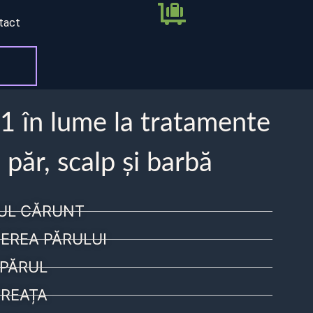
tact
 1 în lume la tratamente
 păr, scalp și barbă
UL CĂRUNT
EREA PĂRULUI
PĂRUL
REAȚA