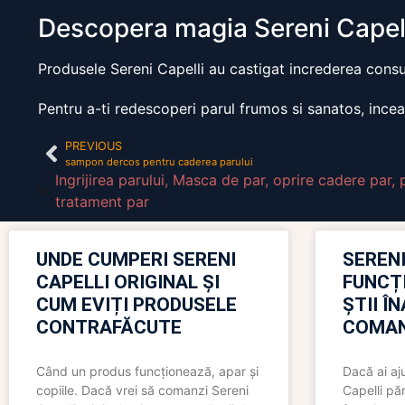
Descopera magia Sereni Capel
Produsele Sereni Capelli au castigat increderea consum
Pentru a-ti redescoperi parul frumos si sanatos, incea
PREVIOUS
sampon dercos pentru caderea parului
Ingrijirea parului
,
Masca de par
,
oprire cadere par
,
tratament par
UNDE CUMPERI SERENI
SERENI
CAPELLI ORIGINAL ȘI
FUNCȚ
CUM EVIȚI PRODUSELE
ȘTII Î
CONTRAFĂCUTE
COMAN
Când un produs funcționează, apar și
Dacă ai aj
copiile. Dacă vrei să comanzi Sereni
Capelli păr