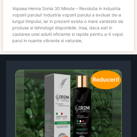
Vopsea Henna Sonia 30 Minute – Revolutia in industria
vopsirii parului! Industria vopsirii parului a evoluat de-a
lungul timpului, iar in prezent exista o mare varietate de
produse si tehnologii disponibile. Insa, daca esti in
cautarea unei solutii eficiente si rapide pentru a-ti vopsi
parul in nuante vibrante si naturale,
Reduceri!