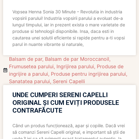
Vopsea Henna Sonia 30 Minute – Revolutia in industria
vopsirii parului! Industria vopsirii parului a evoluat de-a
lungul timpului, iar in prezent exista o mare varietate de
produse si tehnologii disponibile. Insa, daca esti in
cautarea unei solutii eficiente si rapide pentru a-ti vopsi
parul in nuante vibrante si naturale,
Balsam de par
,
Balsam de par Moroccanoil
,
Frumusetea parului
,
Ingrijirea parului
,
Produse de
ingrijire a parului
,
Produse pentru ingrijirea parului
,
Sanatatea parului
,
Sereni Capelli
UNDE CUMPERI SERENI CAPELLI
ORIGINAL ȘI CUM EVIȚI PRODUSELE
CONTRAFĂCUTE
Când un produs funcționează, apar și copiile. Dacă vrei
să comanzi Sereni Capelli original, e important să știi de
unde îl iei ca să primești exact tratamentul autentic, la