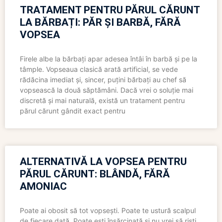
TRATAMENT PENTRU PĂRUL CĂRUNT
LA BĂRBAȚI: PĂR ȘI BARBĂ, FĂRĂ
VOPSEA
Firele albe la bărbați apar adesea întâi în barbă și pe la
tâmple. Vopseaua clasică arată artificial, se vede
rădăcina imediat și, sincer, puțini bărbați au chef să
vopsească la două săptămâni. Dacă vrei o soluție mai
discretă și mai naturală, există un tratament pentru
părul cărunt gândit exact pentru
ALTERNATIVĂ LA VOPSEA PENTRU
PĂRUL CĂRUNT: BLÂNDĂ, FĂRĂ
AMONIAC
Poate ai obosit să tot vopsești. Poate te ustură scalpul
de fiecare dată. Poate ești însărcinată și nu vrei să riști,