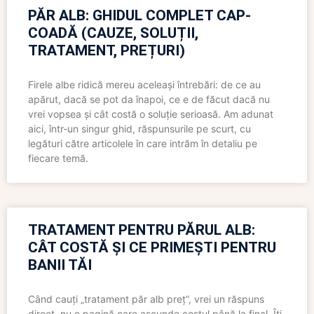
PĂR ALB: GHIDUL COMPLET CAP-
COADĂ (CAUZE, SOLUȚII,
TRATAMENT, PREȚURI)
Firele albe ridică mereu aceleași întrebări: de ce au
apărut, dacă se pot da înapoi, ce e de făcut dacă nu
vrei vopsea și cât costă o soluție serioasă. Am adunat
aici, într-un singur ghid, răspunsurile pe scurt, cu
legături către articolele în care intrăm în detaliu pe
fiecare temă.
TRATAMENT PENTRU PĂRUL ALB:
CÂT COSTĂ ȘI CE PRIMEȘTI PENTRU
BANII TĂI
Când cauți „tratament păr alb preț”, vrei un răspuns
direct, nu o pagină care ascunde costul până la final. Îți