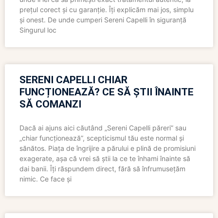
prețul corect și cu garanție. Îți explicăm mai jos, simplu
și onest. De unde cumperi Sereni Capelli în siguranță
Singurul loc
SERENI CAPELLI CHIAR
FUNCȚIONEAZĂ? CE SĂ ȘTII ÎNAINTE
SĂ COMANZI
Dacă ai ajuns aici căutând „Sereni Capelli păreri” sau
„chiar funcționează”, scepticismul tău este normal și
sănătos. Piața de îngrijire a părului e plină de promisiuni
exagerate, așa că vrei să știi la ce te înhami înainte să
dai banii. Îți răspundem direct, fără să înfrumusețăm
nimic. Ce face și