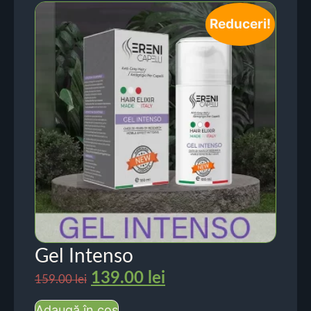
Reduceri!
Gel Intenso
139.00
lei
159.00
lei
Adaugă în coș