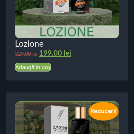
Lozione
199.00
lei
329.00
lei
Adaugă în coș
Reduceri!