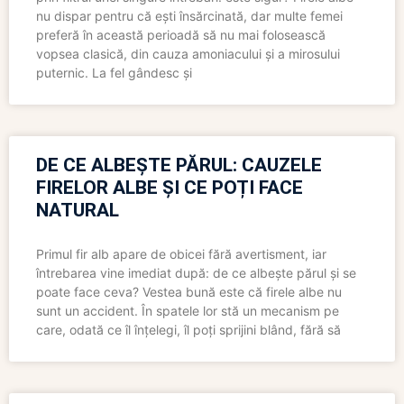
nu dispar pentru că ești însărcinată, dar multe femei
preferă în această perioadă să nu mai folosească
vopsea clasică, din cauza amoniacului și a mirosului
puternic. La fel gândesc și
DE CE ALBEȘTE PĂRUL: CAUZELE
FIRELOR ALBE ȘI CE POȚI FACE
NATURAL
Primul fir alb apare de obicei fără avertisment, iar
întrebarea vine imediat după: de ce albește părul și se
poate face ceva? Vestea bună este că firele albe nu
sunt un accident. În spatele lor stă un mecanism pe
care, odată ce îl înțelegi, îl poți sprijini blând, fără să