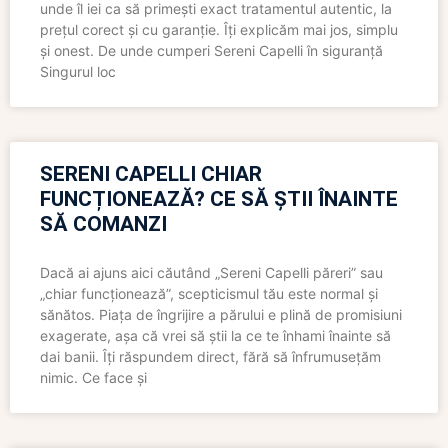
unde îl iei ca să primești exact tratamentul autentic, la
prețul corect și cu garanție. Îți explicăm mai jos, simplu
și onest. De unde cumperi Sereni Capelli în siguranță
Singurul loc
SERENI CAPELLI CHIAR
FUNCȚIONEAZĂ? CE SĂ ȘTII ÎNAINTE
SĂ COMANZI
Dacă ai ajuns aici căutând „Sereni Capelli păreri” sau
„chiar funcționează”, scepticismul tău este normal și
sănătos. Piața de îngrijire a părului e plină de promisiuni
exagerate, așa că vrei să știi la ce te înhami înainte să
dai banii. Îți răspundem direct, fără să înfrumusețăm
nimic. Ce face și