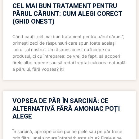
CEL MAI BUN TRATAMENT PENTRU
PĂRUL CĂRUNT: CUM ALEGI CORECT
(GHID ONEST)
Când cauți „cel mai bun tratament pentru părul cărunt”,
primești zeci de răspunsuri care spun toate același
lucru: „al nostru”. Un răspuns onest nu începe cu
produsul, ci cu întrebarea: ce vrei de fapt, să acoperi
firele albe repede sau să redai treptat culoarea naturală
a părului, fără vopsea? Îți
VOPSEA DE PĂR ÎN SARCINĂ: CE
ALTERNATIVĂ FĂRĂ AMONIAC POȚI
ALEGE
În sarcină, aproape orice pui pe piele sau pe păr trece
prin filtrul unei singure întrebări: este sigur? Firele albe