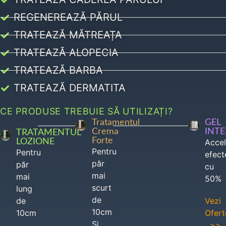
REGENEREAZĂ PĂRUL
TRATEAZĂ MĂTREAȚA
TRATEAZĂ ALOPECIA
TRATEAZĂ BARBA
TRATEAZĂ DERMATITA
CE PRODUSE TREBUIE SĂ UTILIZAȚI?
Tratamentul
GEL
Crema
INT
TRATAMENTUL
Forte
LOZIONE
Acce
Pentru
Pentru
efect
păr
păr
cu
mai
mai
50%
scurt
lung
de
de
Vezi
10cm
10cm
Ofert
Si
>>