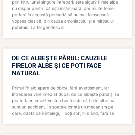
prin filtrul unei singure întrebări: este sigur? Firele albe
nu dispar pentru că ești însărcinată, dar multe femei
preferă în această perioadă să nu mai folosească
vopsea clasică, din cauza amoniacului și a mirosului
puternic. La fel gândesc și
DE CE ALBEȘTE PĂRUL: CAUZELE
FIRELOR ALBE ȘI CE POȚI FACE
NATURAL
Primul fir alb apare de obicei fără avertisment, iar
întrebarea vine imediat după: de ce albește părul și se
poate face ceva? Vestea bună este că firele albe nu
sunt un accident. În spatele lor stă un mecanism pe
care, odată ce îl înțelegi, îl poți sprijini blând, fără să