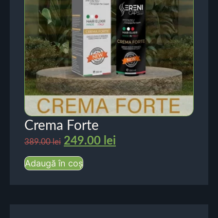
Crema Forte
249.00
lei
389.00
lei
Adaugă în coș