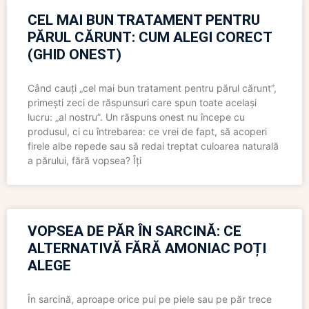
CEL MAI BUN TRATAMENT PENTRU
PĂRUL CĂRUNT: CUM ALEGI CORECT
(GHID ONEST)
Când cauți „cel mai bun tratament pentru părul cărunt”,
primești zeci de răspunsuri care spun toate același
lucru: „al nostru”. Un răspuns onest nu începe cu
produsul, ci cu întrebarea: ce vrei de fapt, să acoperi
firele albe repede sau să redai treptat culoarea naturală
a părului, fără vopsea? Îți
VOPSEA DE PĂR ÎN SARCINĂ: CE
ALTERNATIVĂ FĂRĂ AMONIAC POȚI
ALEGE
În sarcină, aproape orice pui pe piele sau pe păr trece