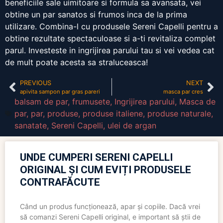
beneficiile sale uimitoare si formula sa avansata, vei
obtine un par sanatos si frumos inca de la prima
utilizare. Combina-l cu produsele Sereni Capelli pentru a
obtine rezultate spectaculoase si a-ti revitaliza complet
parul. Investeste in ingrijirea parului tau si vei vedea cat
de mult poate acesta sa straluceasca!
PREVIOUS
NEXT
apivita sampon par gras pareri
masca par cres
balsam de par
,
frumusete
,
Ingrijirea parului
,
Masca de
par
,
par
,
produse
,
produse italiene
,
produse naturale
,
sanatate
,
Sereni Capelli
,
ulei de argan
UNDE CUMPERI SERENI CAPELLI
ORIGINAL ȘI CUM EVIȚI PRODUSELE
CONTRAFĂCUTE
Când un produs funcționează, apar și copiile. Dacă vrei
să comanzi Sereni Capelli original, e important să știi de