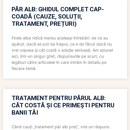
PĂR ALB: GHIDUL COMPLET CAP-
COADĂ (CAUZE, SOLUȚII,
TRATAMENT, PREȚURI)
Firele albe ridică mereu aceleași întrebări: de ce au
apărut, dacă se pot da înapoi, ce e de făcut dacă nu
vrei vopsea și cât costă o soluție serioasă. Am adunat
aici, într-un singur ghid, răspunsurile pe scurt, cu
legături către articolele în care intrăm în detaliu pe
fiecare temă.
TRATAMENT PENTRU PĂRUL ALB:
CÂT COSTĂ ȘI CE PRIMEȘTI PENTRU
BANII TĂI
Când cauți „tratament păr alb preț”, vrei un răspuns