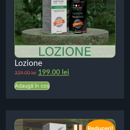
Lozione
199.00
lei
329.00
lei
Adaugă în coș
Reduceri!