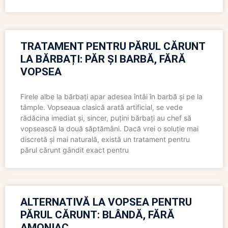
TRATAMENT PENTRU PĂRUL CĂRUNT
LA BĂRBAȚI: PĂR ȘI BARBĂ, FĂRĂ
VOPSEA
Firele albe la bărbați apar adesea întâi în barbă și pe la
tâmple. Vopseaua clasică arată artificial, se vede
rădăcina imediat și, sincer, puțini bărbați au chef să
vopsească la două săptămâni. Dacă vrei o soluție mai
discretă și mai naturală, există un tratament pentru
părul cărunt gândit exact pentru
ALTERNATIVĂ LA VOPSEA PENTRU
PĂRUL CĂRUNT: BLÂNDĂ, FĂRĂ
AMONIAC