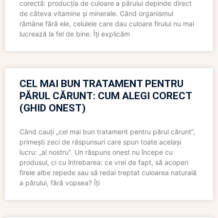
corectă: producția de culoare a părului depinde direct
de câteva vitamine și minerale. Când organismul
rămâne fără ele, celulele care dau culoare firului nu mai
lucrează la fel de bine. Îți explicăm
CEL MAI BUN TRATAMENT PENTRU
PĂRUL CĂRUNT: CUM ALEGI CORECT
(GHID ONEST)
Când cauți „cel mai bun tratament pentru părul cărunt”,
primești zeci de răspunsuri care spun toate același
lucru: „al nostru”. Un răspuns onest nu începe cu
produsul, ci cu întrebarea: ce vrei de fapt, să acoperi
firele albe repede sau să redai treptat culoarea naturală
a părului, fără vopsea? Îți