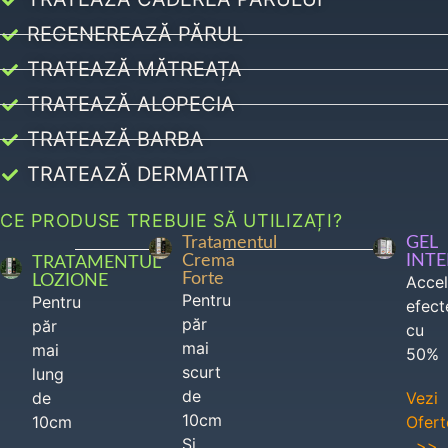
REGENEREAZĂ PĂRUL
TRATEAZĂ MĂTREAȚA
TRATEAZĂ ALOPECIA
TRATEAZĂ BARBA
TRATEAZĂ DERMATITA
CE PRODUSE TREBUIE SĂ UTILIZAȚI?
Tratamentul
GEL
Crema
INT
TRATAMENTUL
Forte
LOZIONE
Acce
Pentru
Pentru
efect
păr
păr
cu
mai
mai
50%
scurt
lung
de
de
Vezi
10cm
10cm
Ofert
Si
>>