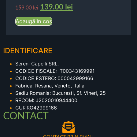
139.00
lei
159.00
lei
Adaugă în coș
IDENTIFICARE
Sereni Capelli SRL.
CODICE FISCALE: IT00343169991
CODICE ESTERO: 000042999166
Fabrica: Resana, Veneto, Italia
Sediu Romania: Bucuresti, Sf. Vineri, 25
RECOM: J2020010944400
CUI: RO42999166
CONTACT