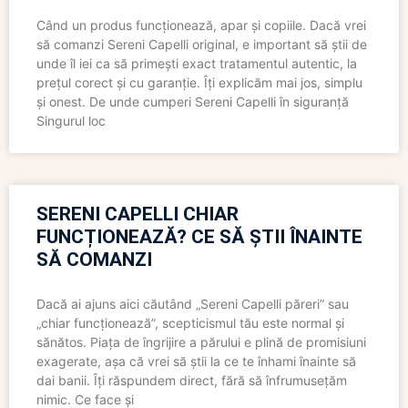
Când un produs funcționează, apar și copiile. Dacă vrei
să comanzi Sereni Capelli original, e important să știi de
unde îl iei ca să primești exact tratamentul autentic, la
prețul corect și cu garanție. Îți explicăm mai jos, simplu
și onest. De unde cumperi Sereni Capelli în siguranță
Singurul loc
SERENI CAPELLI CHIAR
FUNCȚIONEAZĂ? CE SĂ ȘTII ÎNAINTE
SĂ COMANZI
Dacă ai ajuns aici căutând „Sereni Capelli păreri” sau
„chiar funcționează”, scepticismul tău este normal și
sănătos. Piața de îngrijire a părului e plină de promisiuni
exagerate, așa că vrei să știi la ce te înhami înainte să
dai banii. Îți răspundem direct, fără să înfrumusețăm
nimic. Ce face și