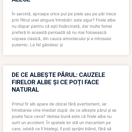
În sarcină, aproape orice pui pe piele sau pe păr trece
prin filtrul unei singure întrebări: este sigur? Firele albe
nu dispar pentru că ești însărcinată, dar multe femei
preferă în această perioadă să nu mai folosească
vopsea clasică, din cauza amoniacului și a mirosului
puternic. La fel gândesc și
DE CE ALBEȘTE PĂRUL: CAUZELE
FIRELOR ALBE ȘI CE POȚI FACE
NATURAL
Primul fir alb apare de obicei fără avertisment, iar
întrebarea vine imediat după: de ce albește părul și se
poate face ceva? Vestea bună este că firele albe nu
sunt un accident. În spatele lor stă un mecanism pe
care, odată ce îl înțelegi, îl poți sprijini blând, fără să