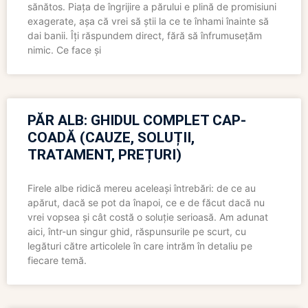
sănătos. Piața de îngrijire a părului e plină de promisiuni
exagerate, așa că vrei să știi la ce te înhami înainte să
dai banii. Îți răspundem direct, fără să înfrumusețăm
nimic. Ce face și
PĂR ALB: GHIDUL COMPLET CAP-
COADĂ (CAUZE, SOLUȚII,
TRATAMENT, PREȚURI)
Firele albe ridică mereu aceleași întrebări: de ce au
apărut, dacă se pot da înapoi, ce e de făcut dacă nu
vrei vopsea și cât costă o soluție serioasă. Am adunat
aici, într-un singur ghid, răspunsurile pe scurt, cu
legături către articolele în care intrăm în detaliu pe
fiecare temă.