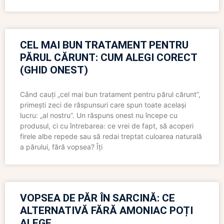
CEL MAI BUN TRATAMENT PENTRU
PĂRUL CĂRUNT: CUM ALEGI CORECT
(GHID ONEST)
Când cauți „cel mai bun tratament pentru părul cărunt”,
primești zeci de răspunsuri care spun toate același
lucru: „al nostru”. Un răspuns onest nu începe cu
produsul, ci cu întrebarea: ce vrei de fapt, să acoperi
firele albe repede sau să redai treptat culoarea naturală
a părului, fără vopsea? Îți
VOPSEA DE PĂR ÎN SARCINĂ: CE
ALTERNATIVĂ FĂRĂ AMONIAC POȚI
ALEGE