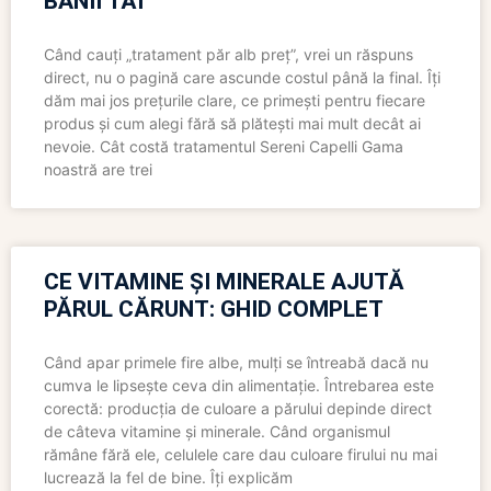
BANII TĂI
Când cauți „tratament păr alb preț”, vrei un răspuns
direct, nu o pagină care ascunde costul până la final. Îți
dăm mai jos prețurile clare, ce primești pentru fiecare
produs și cum alegi fără să plătești mai mult decât ai
nevoie. Cât costă tratamentul Sereni Capelli Gama
noastră are trei
CE VITAMINE ȘI MINERALE AJUTĂ
PĂRUL CĂRUNT: GHID COMPLET
Când apar primele fire albe, mulți se întreabă dacă nu
cumva le lipsește ceva din alimentație. Întrebarea este
corectă: producția de culoare a părului depinde direct
de câteva vitamine și minerale. Când organismul
rămâne fără ele, celulele care dau culoare firului nu mai
lucrează la fel de bine. Îți explicăm