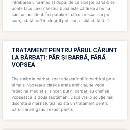
întrebarea vine imediat după: de ce albește părul și se
poate face ceva? Vestea bună este că firele albe nu
sunt un accident. În spatele lor stă un mecanism pe
care, odată ce îl înțelegi, îl poți sprijini blând, fără să
TRATAMENT PENTRU PĂRUL CĂRUNT
LA BĂRBAȚI: PĂR ȘI BARBĂ, FĂRĂ
VOPSEA
Firele albe la bărbați apar adesea întâi în barbă și pe la
tâmple. Vopseaua clasică arată artificial, se vede
rădăcina imediat și, sincer, puțini bărbați au chef să
vopsească la două săptămâni. Dacă vrei o soluție mai
discretă și mai naturală, există un tratament pentru
părul cărunt gândit exact pentru