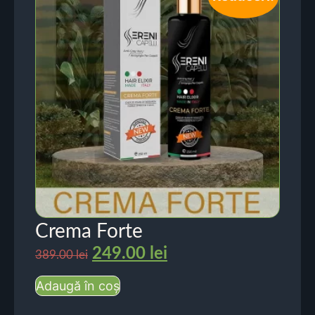
Crema Forte
249.00
lei
389.00
lei
Adaugă în coș