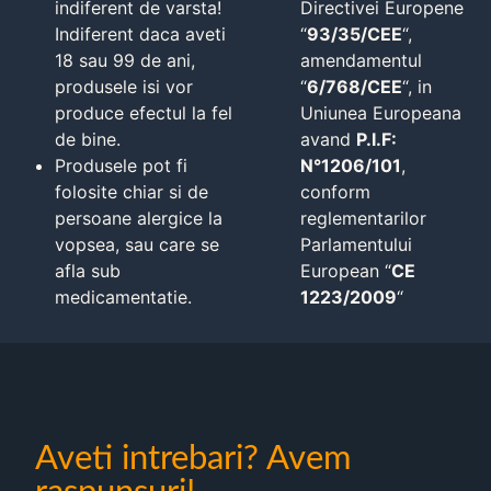
indiferent de varsta!
Directivei Europene
Indiferent daca aveti
“
93/35/CEE
“,
18 sau 99 de ani,
amendamentul
produsele isi vor
“
6/768/CEE
“, in
produce efectul la fel
Uniunea Europeana
de bine.
avand
P.I.F:
Produsele pot fi
N°1206/101
,
folosite chiar si de
conform
persoane alergice la
reglementarilor
vopsea, sau care se
Parlamentului
afla sub
European “
CE
medicamentatie.
1223/2009
“
Aveti intrebari? Avem