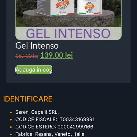
Gel Intenso
139.00
lei
159.00
lei
Adaugă în coș
IDENTIFICARE
Sereni Capelli SRL.
CODICE FISCALE: IT00343169991
CODICE ESTERO: 000042999166
Fabrica: Resana, Veneto, Italia