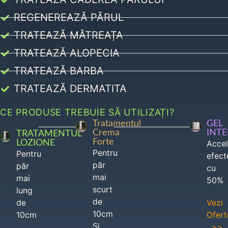
REGENEREAZĂ PĂRUL
TRATEAZĂ MĂTREAȚA
TRATEAZĂ ALOPECIA
TRATEAZĂ BARBA
TRATEAZĂ DERMATITA
CE PRODUSE TREBUIE SĂ UTILIZAȚI?
Tratamentul
GEL
Crema
INT
TRATAMENTUL
Forte
LOZIONE
Acce
Pentru
Pentru
efect
păr
păr
cu
mai
mai
50%
scurt
lung
de
de
Vezi
10cm
10cm
Ofert
Si
>>