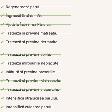
Regenerează părul.
Îngroașă firul de păr.
Ajută la Îndesirea Părului.
Tratează și previne mătreața.
Tratează și previne dermatita.
Tratează și previne cojile.
Tratează mirosurile neplăcute.
Înlătură și previne bacteriile.
Tratează și previne Malassezia.
Tratează și previne ciupercile.
Intensifică strălucirea părului.
Intensifică culoarea părului.