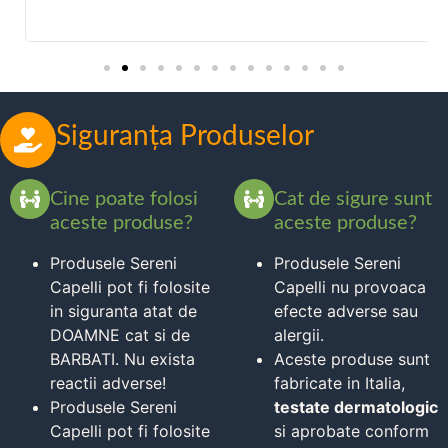
ș
Siguranța Produselor
Cine poate folosi
Cat de sigure sunt
aceste produse?
aceste produse?
Produsele Sereni
Produsele Sereni
Capelli pot fi folosite
Capelli nu provoaca
in siguranta atat de
efecte adverse sau
DOAMNE cat si de
alergii.
BARBATI. Nu exista
Aceste produse sunt
reactii adverse!
fabricate in Italia,
Produsele Sereni
testate dermatologic
Capelli pot fi folosite
si aprobate conform