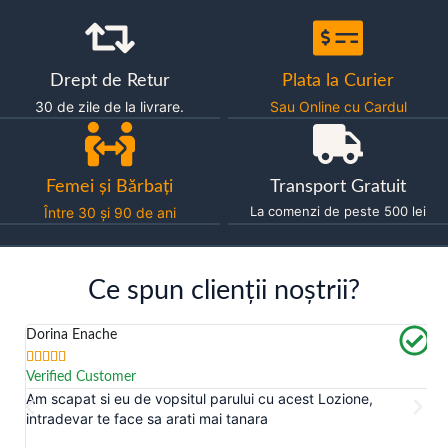
Drept de Retur
Plata la Curier
30 de zile de la livrare.
Sau Online cu Cardul
Femei și Bărbați
Transport Gratuit
La comenzi de peste 500 lei
Între 30 și 90 de ani
Ce spun clienții noștrii?
Dorina Enache
M






Verified Customer
V
Am scapat si eu de vopsitul parului cu acest Lozione,
A
.
intradevar te face sa arati mai tanara
p
-l
p