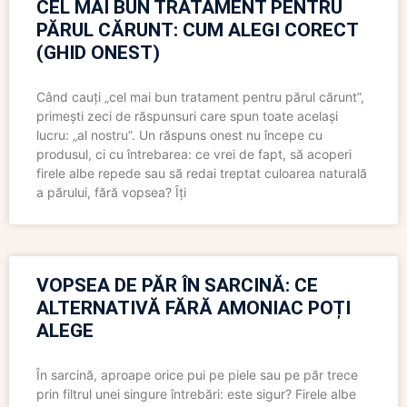
CEL MAI BUN TRATAMENT PENTRU
PĂRUL CĂRUNT: CUM ALEGI CORECT
(GHID ONEST)
Când cauți „cel mai bun tratament pentru părul cărunt”,
primești zeci de răspunsuri care spun toate același
lucru: „al nostru”. Un răspuns onest nu începe cu
produsul, ci cu întrebarea: ce vrei de fapt, să acoperi
firele albe repede sau să redai treptat culoarea naturală
a părului, fără vopsea? Îți
VOPSEA DE PĂR ÎN SARCINĂ: CE
ALTERNATIVĂ FĂRĂ AMONIAC POȚI
ALEGE
În sarcină, aproape orice pui pe piele sau pe păr trece
prin filtrul unei singure întrebări: este sigur? Firele albe