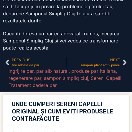
sa iti faci griji cu privire la problemele parului tau,
deoarece Samponul Simpliq Cluj te ajuta sa obtii
rezultatele dorite.
Daca iti doresti un par cu adevarat frumos, incearca
Samponul Simpliq Cluj si vei vedea ce transformare
poate realiza acesta.
PREVIOUS
NEXT
fire rebele de par
sampon plant activ pareri
ingrijire par
,
par alb natural
,
produse par italiana
,
regenerare par
,
sampon simpliq cluj
,
Sereni Capelli
,
Tratament cadere par
UNDE CUMPERI SERENI CAPELLI
ORIGINAL ȘI CUM EVIȚI PRODUSELE
CONTRAFĂCUTE