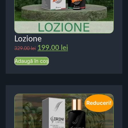
Lozione
199.00
lei
329.00
lei
Adaugă în coș
Reduceri!