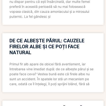
nu dispar pentru că ești însărcinată, dar multe femei
preferă în această perioadă să nu mai folosească
vopsea clasică, din cauza amoniacului și a mirosului
puternic. La fel gândesc și
DE CE ALBEȘTE PĂRUL: CAUZELE
FIRELOR ALBE ȘI CE POȚI FACE
NATURAL
Primul fir alb apare de obicei fără avertisment, iar
întrebarea vine imediat după: de ce albește părul și se
poate face ceva? Vestea bună este că firele albe nu
sunt un accident. În spatele lor stă un mecanism pe
care, odată ce îl înțelegi, îl poți sprijini blând, fără să