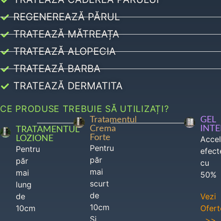
REGENEREAZĂ PĂRUL
TRATEAZĂ MĂTREAȚA
TRATEAZĂ ALOPECIA
TRATEAZĂ BARBA
TRATEAZĂ DERMATITA
CE PRODUSE TREBUIE SĂ UTILIZAȚI?
Tratamentul
GEL
Crema
INT
TRATAMENTUL
Forte
LOZIONE
Acce
Pentru
Pentru
efect
păr
păr
cu
mai
mai
50%
scurt
lung
de
de
Vezi
10cm
10cm
Ofert
Si
>>