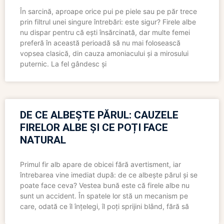
În sarcină, aproape orice pui pe piele sau pe păr trece
prin filtrul unei singure întrebări: este sigur? Firele albe
nu dispar pentru că ești însărcinată, dar multe femei
preferă în această perioadă să nu mai folosească
vopsea clasică, din cauza amoniacului și a mirosului
puternic. La fel gândesc și
DE CE ALBEȘTE PĂRUL: CAUZELE
FIRELOR ALBE ȘI CE POȚI FACE
NATURAL
Primul fir alb apare de obicei fără avertisment, iar
întrebarea vine imediat după: de ce albește părul și se
poate face ceva? Vestea bună este că firele albe nu
sunt un accident. În spatele lor stă un mecanism pe
care, odată ce îl înțelegi, îl poți sprijini blând, fără să