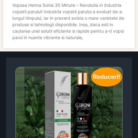
Vopsea Henna Sonia 30 Minute – Revolutia in industria
vopsirii parului! Industria vopsirii parului a evoluat de-a
lungul timpului, iar in prezent exista o mare varietate de
produse si tehnologii disponibile. Insa, daca esti in
cautarea unei solutii eficiente si rapide pentru a-ti vopsi
parul in nuante vibrante si naturale,
Reduceri!