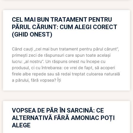
CEL MAI BUN TRATAMENT PENTRU
PĂRUL CĂRUNT: CUM ALEGI CORECT
(GHID ONEST)
Când cauți „cel mai bun tratament pentru părul cărunt”,
primești zeci de răspunsuri care spun toate același
lucru: „al nostru”. Un răspuns onest nu începe cu
produsul, ci cu întrebarea: ce vrei de fapt, să acoperi
firele albe repede sau să redai treptat culoarea naturală
a părului, fără vopsea? Îți
VOPSEA DE PĂR ÎN SARCINĂ: CE
ALTERNATIVĂ FĂRĂ AMONIAC POȚI
ALEGE