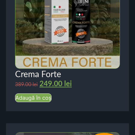
Crema Forte
249.00
lei
389.00
lei
Adaugă în coș