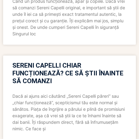
Când un produs funcționează, apar și copiile. Dacă vrei
să comanzi Sereni Capelli original, e important să știi de
unde îl iei ca să primești exact tratamentul autentic, la
prețul corect și cu garanție. Îți explicăm mai jos, simplu
și onest. De unde cumperi Sereni Capelli în siguranță
Singurul loc
SERENI CAPELLI CHIAR
FUNCȚIONEAZĂ? CE SĂ ȘTII ÎNAINTE
SĂ COMANZI
Dacă ai ajuns aici căutând „Sereni Capelli păreri” sau
„chiar funcționează”, scepticismul tău este normal și
sănătos. Piața de îngrijire a părului e plină de promisiuni
exagerate, așa că vrei să știi la ce te înhami înainte să
dai banii. Îți răspundem direct, fără să înfrumusețăm
nimic. Ce face și