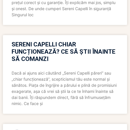
prețul corect și cu garanție. Îți explicăm mai jos, simplu
și onest. De unde cumperi Sereni Capelli în siguranță
Singurul loc
SERENI CAPELLI CHIAR
FUNCȚIONEAZĂ? CE SĂ ȘTII ÎNAINTE
SĂ COMANZI
Dacă ai ajuns aici căutând „Sereni Capelli păreri” sau
„chiar funcționează”, scepticismul tău este normal și
sănătos. Piața de îngrijire a părului e plină de promisiuni
exagerate, așa că vrei să știi la ce te înhami înainte să
dai banii. Îți răspundem direct, fără să înfrumusețăm
nimic. Ce face și