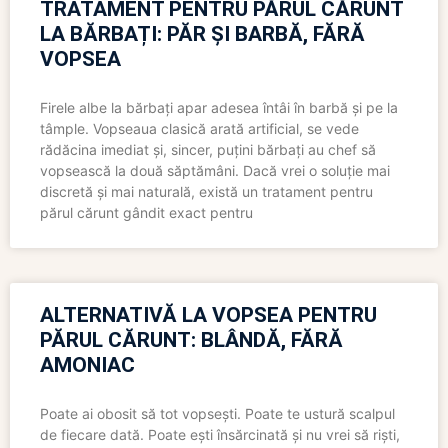
TRATAMENT PENTRU PĂRUL CĂRUNT
LA BĂRBAȚI: PĂR ȘI BARBĂ, FĂRĂ
VOPSEA
Firele albe la bărbați apar adesea întâi în barbă și pe la
tâmple. Vopseaua clasică arată artificial, se vede
rădăcina imediat și, sincer, puțini bărbați au chef să
vopsească la două săptămâni. Dacă vrei o soluție mai
discretă și mai naturală, există un tratament pentru
părul cărunt gândit exact pentru
ALTERNATIVĂ LA VOPSEA PENTRU
PĂRUL CĂRUNT: BLÂNDĂ, FĂRĂ
AMONIAC
Poate ai obosit să tot vopsești. Poate te ustură scalpul
de fiecare dată. Poate ești însărcinată și nu vrei să riști,