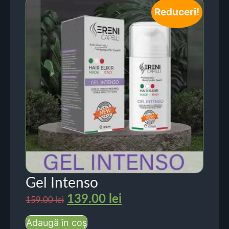
Reduceri!
Gel Intenso
139.00
lei
159.00
lei
Adaugă în coș