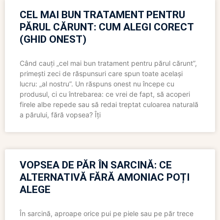
CEL MAI BUN TRATAMENT PENTRU
PĂRUL CĂRUNT: CUM ALEGI CORECT
(GHID ONEST)
Când cauți „cel mai bun tratament pentru părul cărunt”,
primești zeci de răspunsuri care spun toate același
lucru: „al nostru”. Un răspuns onest nu începe cu
produsul, ci cu întrebarea: ce vrei de fapt, să acoperi
firele albe repede sau să redai treptat culoarea naturală
a părului, fără vopsea? Îți
VOPSEA DE PĂR ÎN SARCINĂ: CE
ALTERNATIVĂ FĂRĂ AMONIAC POȚI
ALEGE
În sarcină, aproape orice pui pe piele sau pe păr trece