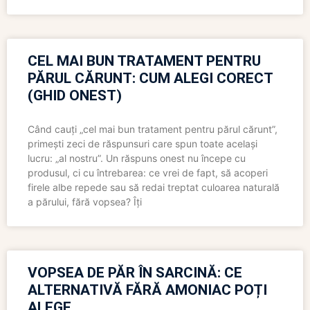
CEL MAI BUN TRATAMENT PENTRU
PĂRUL CĂRUNT: CUM ALEGI CORECT
(GHID ONEST)
Când cauți „cel mai bun tratament pentru părul cărunt”,
primești zeci de răspunsuri care spun toate același
lucru: „al nostru”. Un răspuns onest nu începe cu
produsul, ci cu întrebarea: ce vrei de fapt, să acoperi
firele albe repede sau să redai treptat culoarea naturală
a părului, fără vopsea? Îți
VOPSEA DE PĂR ÎN SARCINĂ: CE
ALTERNATIVĂ FĂRĂ AMONIAC POȚI
ALEGE