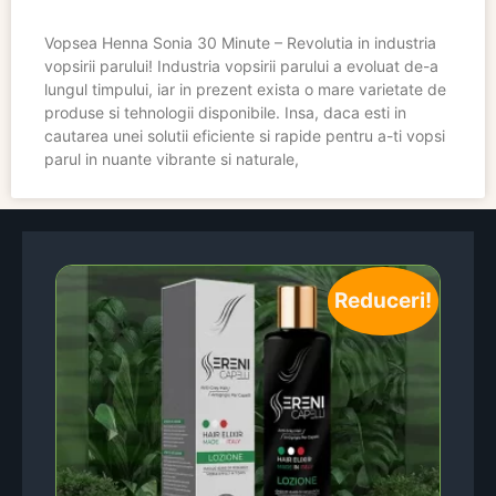
Vopsea Henna Sonia 30 Minute – Revolutia in industria
vopsirii parului! Industria vopsirii parului a evoluat de-a
lungul timpului, iar in prezent exista o mare varietate de
produse si tehnologii disponibile. Insa, daca esti in
cautarea unei solutii eficiente si rapide pentru a-ti vopsi
parul in nuante vibrante si naturale,
Reduceri!