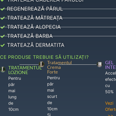
REGENEREAZĂ PĂRUL
TRATEAZĂ MĂTREAȚA
TRATEAZĂ ALOPECIA
TRATEAZĂ BARBA
TRATEAZĂ DERMATITA
CE PRODUSE TREBUIE SĂ UTILIZAȚI?
Tratamentul
GEL
Crema
INT
TRATAMENTUL
Forte
LOZIONE
Acce
Pentru
Pentru
efect
păr
păr
cu
mai
mai
50%
scurt
lung
de
de
Vezi
10cm
10cm
Ofert
Si
>>