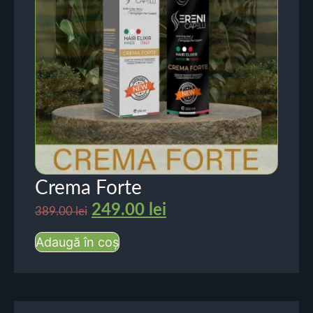
Crema Forte
249.00
lei
389.00
lei
Adaugă în coș