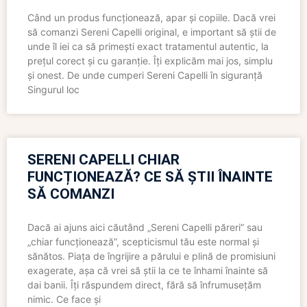
Când un produs funcționează, apar și copiile. Dacă vrei
să comanzi Sereni Capelli original, e important să știi de
unde îl iei ca să primești exact tratamentul autentic, la
prețul corect și cu garanție. Îți explicăm mai jos, simplu
și onest. De unde cumperi Sereni Capelli în siguranță
Singurul loc
SERENI CAPELLI CHIAR
FUNCȚIONEAZĂ? CE SĂ ȘTII ÎNAINTE
SĂ COMANZI
Dacă ai ajuns aici căutând „Sereni Capelli păreri” sau
„chiar funcționează”, scepticismul tău este normal și
sănătos. Piața de îngrijire a părului e plină de promisiuni
exagerate, așa că vrei să știi la ce te înhami înainte să
dai banii. Îți răspundem direct, fără să înfrumusețăm
nimic. Ce face și