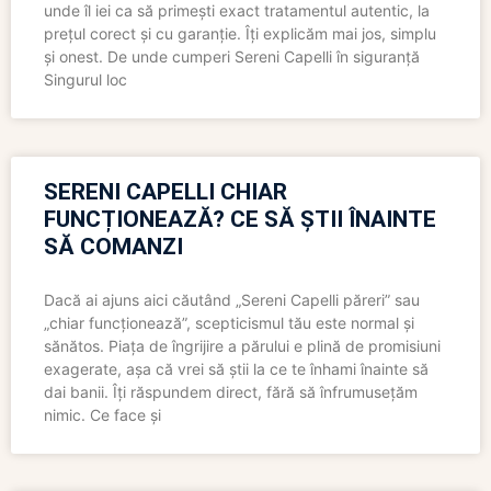
unde îl iei ca să primești exact tratamentul autentic, la
prețul corect și cu garanție. Îți explicăm mai jos, simplu
și onest. De unde cumperi Sereni Capelli în siguranță
Singurul loc
SERENI CAPELLI CHIAR
FUNCȚIONEAZĂ? CE SĂ ȘTII ÎNAINTE
SĂ COMANZI
Dacă ai ajuns aici căutând „Sereni Capelli păreri” sau
„chiar funcționează”, scepticismul tău este normal și
sănătos. Piața de îngrijire a părului e plină de promisiuni
exagerate, așa că vrei să știi la ce te înhami înainte să
dai banii. Îți răspundem direct, fără să înfrumusețăm
nimic. Ce face și