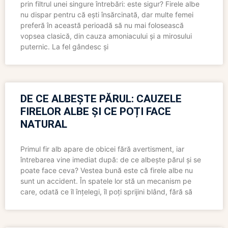
prin filtrul unei singure întrebări: este sigur? Firele albe
nu dispar pentru că ești însărcinată, dar multe femei
preferă în această perioadă să nu mai folosească
vopsea clasică, din cauza amoniacului și a mirosului
puternic. La fel gândesc și
DE CE ALBEȘTE PĂRUL: CAUZELE
FIRELOR ALBE ȘI CE POȚI FACE
NATURAL
Primul fir alb apare de obicei fără avertisment, iar
întrebarea vine imediat după: de ce albește părul și se
poate face ceva? Vestea bună este că firele albe nu
sunt un accident. În spatele lor stă un mecanism pe
care, odată ce îl înțelegi, îl poți sprijini blând, fără să