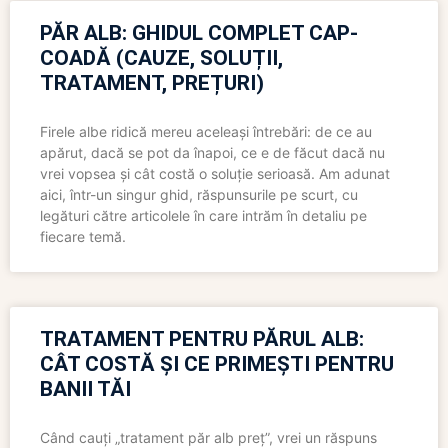
PĂR ALB: GHIDUL COMPLET CAP-
COADĂ (CAUZE, SOLUȚII,
TRATAMENT, PREȚURI)
Firele albe ridică mereu aceleași întrebări: de ce au
apărut, dacă se pot da înapoi, ce e de făcut dacă nu
vrei vopsea și cât costă o soluție serioasă. Am adunat
aici, într-un singur ghid, răspunsurile pe scurt, cu
legături către articolele în care intrăm în detaliu pe
fiecare temă.
TRATAMENT PENTRU PĂRUL ALB:
CÂT COSTĂ ȘI CE PRIMEȘTI PENTRU
BANII TĂI
Când cauți „tratament păr alb preț”, vrei un răspuns