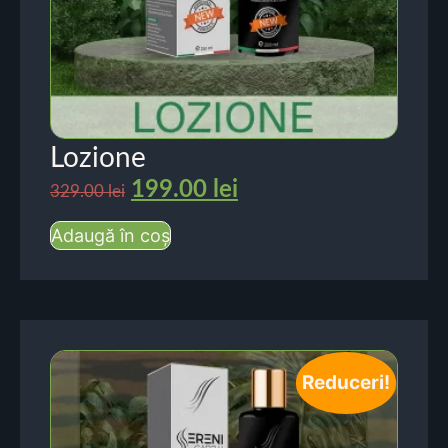
Lozione
199.00
lei
329.00
lei
Adaugă în coș
Reduceri!