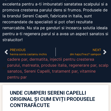
excelenta pentru a-ti imbunatati sanatatea scalpului si a
promova cresterea parului dens si frumos. Produsele de
la brandul Sereni Capelli, fabricate in Italia, sunt
recomandate de specialisti si pot oferi rezultate
remarcabile. Nu sta pe ganduri si incearca solutia ideala
pentru a-ti regenera parul si a avea un aspect sanatos si
stralucitor!
PREVIOUS
NEXT
henna sonia castaniu inchis
dm hajsz?nez? sampon
cadere par
,
dermatita
,
injectii pentru cresterea
parului
,
matreata
,
produse italia
,
regenerare par
,
scalp
sanatos
,
Sereni Capelli
,
tratament par
,
vitamine
pentru par
UNDE CUMPERI SERENI CAPELLI
ORIGINAL ȘI CUM EVIȚI PRODUSELE
CONTRAFĂCUTE