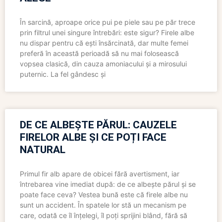
În sarcină, aproape orice pui pe piele sau pe păr trece
prin filtrul unei singure întrebări: este sigur? Firele albe
nu dispar pentru că ești însărcinată, dar multe femei
preferă în această perioadă să nu mai folosească
vopsea clasică, din cauza amoniacului și a mirosului
puternic. La fel gândesc și
DE CE ALBEȘTE PĂRUL: CAUZELE
FIRELOR ALBE ȘI CE POȚI FACE
NATURAL
Primul fir alb apare de obicei fără avertisment, iar
întrebarea vine imediat după: de ce albește părul și se
poate face ceva? Vestea bună este că firele albe nu
sunt un accident. În spatele lor stă un mecanism pe
care, odată ce îl înțelegi, îl poți sprijini blând, fără să