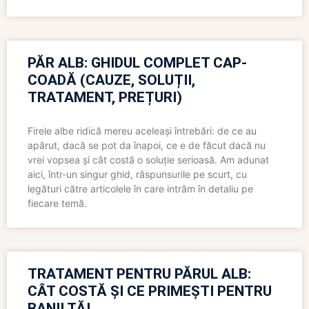
PĂR ALB: GHIDUL COMPLET CAP-
COADĂ (CAUZE, SOLUȚII,
TRATAMENT, PREȚURI)
Firele albe ridică mereu aceleași întrebări: de ce au
apărut, dacă se pot da înapoi, ce e de făcut dacă nu
vrei vopsea și cât costă o soluție serioasă. Am adunat
aici, într-un singur ghid, răspunsurile pe scurt, cu
legături către articolele în care intrăm în detaliu pe
fiecare temă.
TRATAMENT PENTRU PĂRUL ALB:
CÂT COSTĂ ȘI CE PRIMEȘTI PENTRU
BANII TĂI