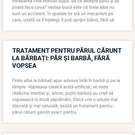
întrebarea vine imediat după: de ce albește părul și se
poate face ceva? Vestea bună este că firele albe nu
sunt un accident. În spatele lor stă un mecanism pe
care, odată ce îl înțelegi, îl poți sprijini blând, fără să
TRATAMENT PENTRU PĂRUL CĂRUNT
LA BĂRBAȚI: PĂR ȘI BARBĂ, FĂRĂ
VOPSEA
Firele albe la bărbați apar adesea întâi în barbă și pe la
tâmple. Vopseaua clasică arată artificial, se vede
rădăcina imediat și, sincer, puțini bărbați au chef să
vopsească la două săptămâni. Dacă vrei o soluție mai
discretă și mai naturală, există un tratament pentru
părul cărunt gândit exact pentru