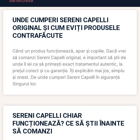
sanatoasa
UNDE CUMPERI SERENI CAPELLI
ORIGINAL ȘI CUM EVIȚI PRODUSELE
CONTRAFĂCUTE
Când un produs funcționează, apar și copiile. Dacă vrei
să comanzi Sereni Capelli original, e important să știi de
unde îl iei ca să primești exact tratamentul autentic, la
prețul corect și cu garanție. Îți explicăm mai jos, simplu
și onest. De unde cumperi Sereni Capelli în siguranță
Singurul loc
SERENI CAPELLI CHIAR
FUNCȚIONEAZĂ? CE SĂ ȘTII ÎNAINTE
SĂ COMANZI