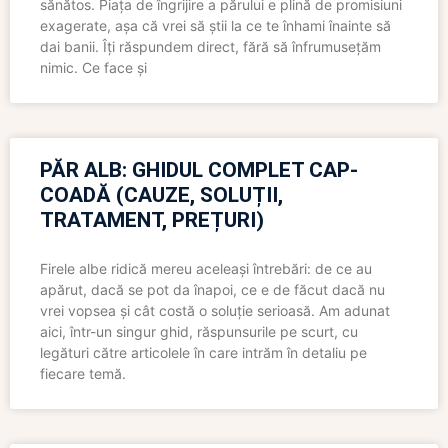
sănătos. Piața de îngrijire a părului e plină de promisiuni
exagerate, așa că vrei să știi la ce te înhami înainte să
dai banii. Îți răspundem direct, fără să înfrumusețăm
nimic. Ce face și
PĂR ALB: GHIDUL COMPLET CAP-
COADĂ (CAUZE, SOLUȚII,
TRATAMENT, PREȚURI)
Firele albe ridică mereu aceleași întrebări: de ce au
apărut, dacă se pot da înapoi, ce e de făcut dacă nu
vrei vopsea și cât costă o soluție serioasă. Am adunat
aici, într-un singur ghid, răspunsurile pe scurt, cu
legături către articolele în care intrăm în detaliu pe
fiecare temă.