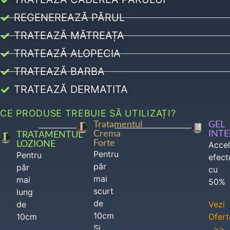
REGENEREAZĂ PĂRUL
TRATEAZĂ MĂTREAȚA
TRATEAZĂ ALOPECIA
TRATEAZĂ BARBA
TRATEAZĂ DERMATITA
CE PRODUSE TREBUIE SĂ UTILIZAȚI?
Tratamentul
GEL
Crema
INT
TRATAMENTUL
Forte
LOZIONE
Acce
Pentru
Pentru
efect
păr
păr
cu
mai
mai
50%
scurt
lung
de
de
Vezi
10cm
10cm
Ofert
Si
>>