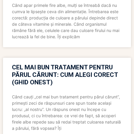
Când apar primele fire albe, mulți se întreabă dacă nu
cumva le lipsește ceva din alimentație. Întrebarea este
corectă: producția de culoare a părului depinde direct
de câteva vitamine și minerale. Când organismul
rămâne fără ele, celulele care dau culoare firului nu mai
lucrează la fel de bine. Îți explicăm
CEL MAI BUN TRATAMENT PENTRU
PĂRUL CĂRUNT: CUM ALEGI CORECT
(GHID ONEST)
Când cauți „cel mai bun tratament pentru părul cărunt”,
primești zeci de răspunsuri care spun toate același
lucru: „al nostru”. Un răspuns onest nu începe cu
produsul, ci cu întrebarea: ce vrei de fapt, să acoperi
firele albe repede sau să redai treptat culoarea naturală
a părului, fără vopsea? Îți