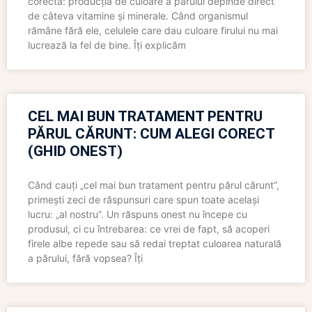
corectă: producția de culoare a părului depinde direct
de câteva vitamine și minerale. Când organismul
rămâne fără ele, celulele care dau culoare firului nu mai
lucrează la fel de bine. Îți explicăm
CEL MAI BUN TRATAMENT PENTRU
PĂRUL CĂRUNT: CUM ALEGI CORECT
(GHID ONEST)
Când cauți „cel mai bun tratament pentru părul cărunt”,
primești zeci de răspunsuri care spun toate același
lucru: „al nostru”. Un răspuns onest nu începe cu
produsul, ci cu întrebarea: ce vrei de fapt, să acoperi
firele albe repede sau să redai treptat culoarea naturală
a părului, fără vopsea? Îți