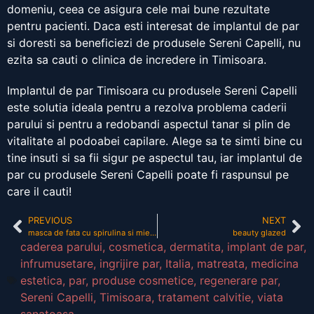
domeniu, ceea ce asigura cele mai bune rezultate
pentru pacienti. Daca esti interesat de implantul de par
si doresti sa beneficiezi de produsele Sereni Capelli, nu
ezita sa cauti o clinica de incredere in Timisoara.
Implantul de par Timisoara cu produsele Sereni Capelli
este solutia ideala pentru a rezolva problema caderii
parului si pentru a redobandi aspectul tanar si plin de
vitalitate al podoabei capilare. Alege sa te simti bine cu
tine insuti si sa fii sigur pe aspectul tau, iar implantul de
par cu produsele Sereni Capelli poate fi raspunsul pe
care il cauti!
PREVIOUS
NEXT
masca de fata cu spirulina si miere
beauty glazed
caderea parului
,
cosmetica
,
dermatita
,
implant de par
,
infrumusetare
,
ingrijire par
,
Italia
,
matreata
,
medicina
estetica
,
par
,
produse cosmetice
,
regenerare par
,
Sereni Capelli
,
Timisoara
,
tratament calvitie
,
viata