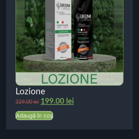
Lozione
199.00
lei
329.00
lei
Adaugă în coș