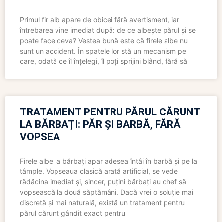
Primul fir alb apare de obicei fără avertisment, iar
întrebarea vine imediat după: de ce albește părul și se
poate face ceva? Vestea bună este că firele albe nu
sunt un accident. În spatele lor stă un mecanism pe
care, odată ce îl înțelegi, îl poți sprijini blând, fără să
TRATAMENT PENTRU PĂRUL CĂRUNT
LA BĂRBAȚI: PĂR ȘI BARBĂ, FĂRĂ
VOPSEA
Firele albe la bărbați apar adesea întâi în barbă și pe la
tâmple. Vopseaua clasică arată artificial, se vede
rădăcina imediat și, sincer, puțini bărbați au chef să
vopsească la două săptămâni. Dacă vrei o soluție mai
discretă și mai naturală, există un tratament pentru
părul cărunt gândit exact pentru