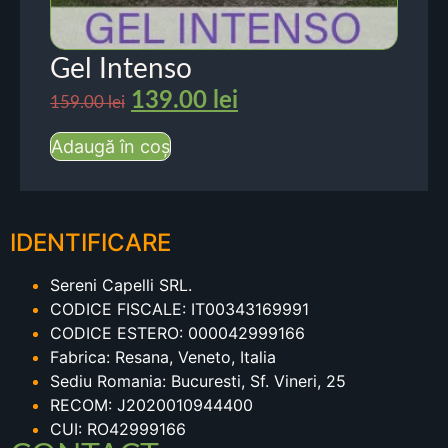
Gel Intenso
139.00
lei
159.00
lei
Adaugă în coș
IDENTIFICARE
Sereni Capelli SRL.
CODICE FISCALE: IT00343169991
CODICE ESTERO: 000042999166
Fabrica: Resana, Veneto, Italia
Sediu Romania: Bucuresti, Sf. Vineri, 25
RECOM: J2020010944400
CUI: RO42999166