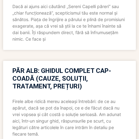
Dacă ai ajuns aici căutând „Sereni Capelli păreri” sau
„chiar funcționează”, scepticismul tău este normal și
sănătos. Piața de îngrijire a părului e plină de promisiuni
exagerate, așa că vrei să știi la ce te înhami înainte să
dai banii. Îți răspundem direct, fără să înfrumusețăm
nimic. Ce face și
PĂR ALB: GHIDUL COMPLET CAP-
COADĂ (CAUZE, SOLUȚII,
TRATAMENT, PREȚURI)
Firele albe ridică mereu aceleași întrebări: de ce au
apărut, dacă se pot da înapoi, ce e de făcut dacă nu
vrei vopsea și cât costă o soluție serioasă. Am adunat
aici, într-un singur ghid, răspunsurile pe scurt, cu
legături către articolele în care intrăm în detaliu pe
fiecare temă.