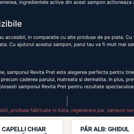
semenea, ingredientele active din acest sampon actioneaza
izibile
au accesibil, in comparatie cu alte produse de pe piata. Cu t
ata. Cu ajutorul acestui sampon, parul tau va fi mult mai san
e, samponul Revita Pret este alegerea perfecta pentru tine. F
 precum caderea parului, matreata si dermatita. In plus, pret
olosesti samponul Revita Pret pentru rezultate spectaculoa
ibil
,
produse fabricate in Italia
,
regenerare par
,
sampon revi
 CAPELLI CHIAR
PĂR ALB: GHIDUL