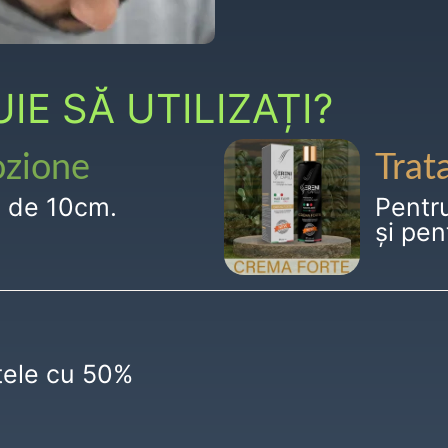
E SĂ UTILIZAȚI?
ozione
Trat
g de 10cm.
Pentr
și pen
ctele cu 50%