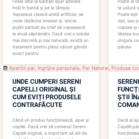
Firele albe la bărbați apar adesea
Poate ai o
întâi în barbă și pe la tâmple.
te ustură 
Vopseaua clasică arată artificial, se
Poate ești 
vede rădăcina imediat și, sincer,
riști, sau 
puțini bărbați au chef să vopsească
vopsea și 
la două săptămâni. Dacă vrei o soluție
Vestea bu
mai discretă și mai naturală, există un
singura ca
tratament pentru părul cărunt gândit
părului
exact pentru
Aparitii par
,
Ingrijire personala
,
Par Natural
,
Produse co
UNDE CUMPERI SERENI
SERENI
CAPELLI ORIGINAL ȘI
FUNCȚ
CUM EVIȚI PRODUSELE
ȘTII Î
CONTRAFĂCUTE
COMAN
Când un produs funcționează, apar și
Dacă ai aj
copiile. Dacă vrei să comanzi Sereni
Capelli păr
Capelli original, e important să știi de
funcționea