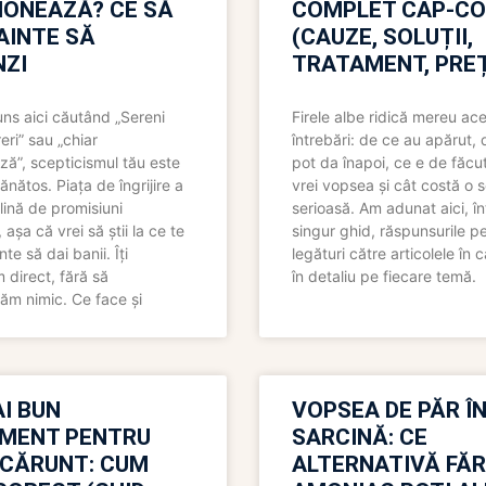
IONEAZĂ? CE SĂ
COMPLET CAP-C
NAINTE SĂ
(CAUZE, SOLUȚII,
ZI
TRATAMENT, PREȚ
uns aici căutând „Sereni
Firele albe ridică mereu ace
eri” sau „chiar
întrebări: de ce au apărut,
ză”, scepticismul tău este
pot da înapoi, ce e de făcu
ănătos. Piața de îngrijire a
vrei vopsea și cât costă o s
lină de promisiuni
serioasă. Am adunat aici, în
așa că vrei să știi la ce te
singur ghid, răspunsurile pe
nte să dai banii. Îți
legături către articolele în 
direct, fără să
în detaliu pe fiecare temă.
ăm nimic. Ce face și
I BUN
VOPSEA DE PĂR Î
MENT PENTRU
SARCINĂ: CE
 CĂRUNT: CUM
ALTERNATIVĂ FĂ