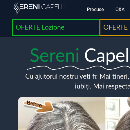
Produse
Q&A
OFERTE Lozione
OFERTE 
Sereni
Capel
Cu ajutorul nostru veți fi: Mai tineri
iubiți, Mai respecta