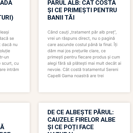
OADĂ
PĂRUL ALB: CÂT COSTĂ
ȘI CE PRIMEȘTI PENTRU
URI)
BANII TĂI
leași
Când cauți „tratament păr alb preț”,
 dacă se
vrei un răspuns direct, nu o pagină
t dacă nu
care ascunde costul până la final. Îți
oluție
dăm mai jos prețurile clare, ce
tr-un
primești pentru fiecare produs și cum
 scurt, cu
alegi fără să plătești mai mult decât ai
care intrăm
nevoie. Cât costă tratamentul Sereni
Capelli Gama noastră are trei
N
DE CE ALBEȘTE PĂRUL:
CAUZELE FIRELOR ALBE
RĂ
ȘI CE POȚI FACE