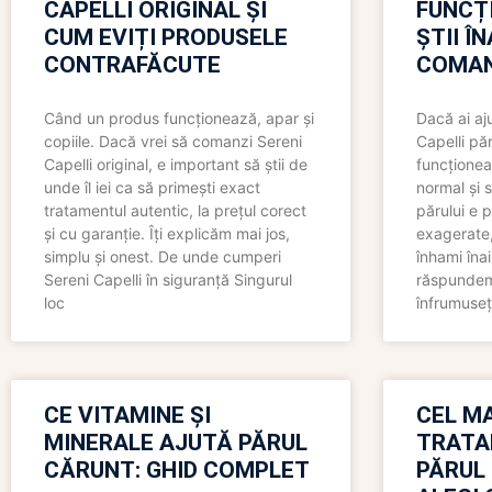
CAPELLI ORIGINAL ȘI
FUNCȚ
CUM EVIȚI PRODUSELE
ȘTII Î
CONTRAFĂCUTE
COMAN
Când un produs funcționează, apar și
Dacă ai aj
copiile. Dacă vrei să comanzi Sereni
Capelli păr
Capelli original, e important să știi de
funcționea
unde îl iei ca să primești exact
normal și s
tratamentul autentic, la prețul corect
părului e p
și cu garanție. Îți explicăm mai jos,
exagerate, 
simplu și onest. De unde cumperi
înhami înai
Sereni Capelli în siguranță Singurul
răspundem 
loc
înfrumuseț
CE VITAMINE ȘI
CEL MA
MINERALE AJUTĂ PĂRUL
TRATA
CĂRUNT: GHID COMPLET
PĂRUL