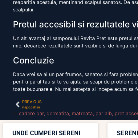
reaparitia acestuia, mentinand scalpul sanatos. De a
scalpului.
Pretul accesibil si rezultatele v
Un alt avantaj al samponului Revita Pret este pretul s
mic, deoarece rezultatele sunt vizibile si de lunga dur
Concluzie
Daca vrei sa ai un par frumos, sanatos si fara problem
pentru parul tau si te va ajuta sa scapi de problemele
toate buzunarele. Nu mai astepta si incepe acum sa f
PREVIOUS
napocahair
cadere par
,
dermatita
,
matreata
,
par alb
,
pret acces
UNDE CUMPERI SERENI
SERENI