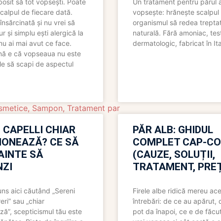
bosit să tot vopsești. Poate
Un tratament pentru părul 
scalpul de fiecare dată.
vopsește: hrănește scalpul 
însărcinată și nu vrei să
organismul să redea trepta
pur și simplu ești alergică la
naturală. Fără amoniac, tes
nu ai mai avut ce face.
dermatologic, fabricat în Ita
nă e că vopseaua nu este
le să scapi de aspectul
smetice
,
Sampon
,
Tratament par
 CAPELLI CHIAR
PĂR ALB: GHIDUL
IONEAZĂ? CE SĂ
COMPLET CAP-C
NAINTE SĂ
(CAUZE, SOLUȚII,
ZI
TRATAMENT, PREȚ
uns aici căutând „Sereni
Firele albe ridică mereu ace
eri” sau „chiar
întrebări: de ce au apărut,
ză”, scepticismul tău este
pot da înapoi, ce e de făcu