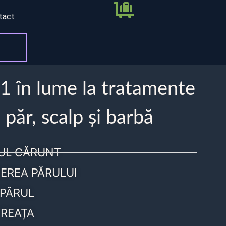
tact
 1 în lume la tratamente
 păr, scalp și barbă
UL CĂRUNT
EREA PĂRULUI
PĂRUL
REAȚA