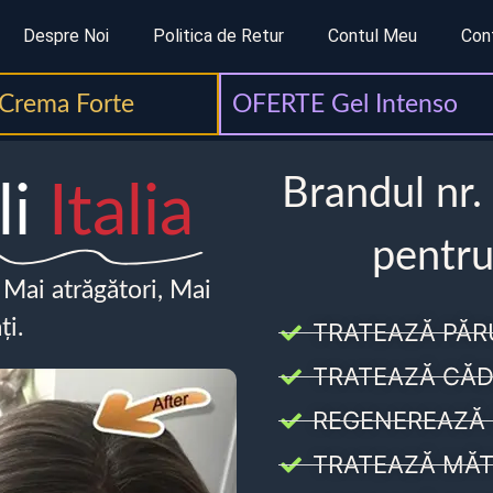
Despre Noi
Politica de Retur
Contul Meu
Con
Crema Forte
OFERTE Gel Intenso
Brandul nr.
li
Italia
pentru
, Mai atrăgători, Mai
ți.
TRATEAZĂ PĂR
TRATEAZĂ CĂD
REGENEREAZĂ 
TRATEAZĂ MĂT