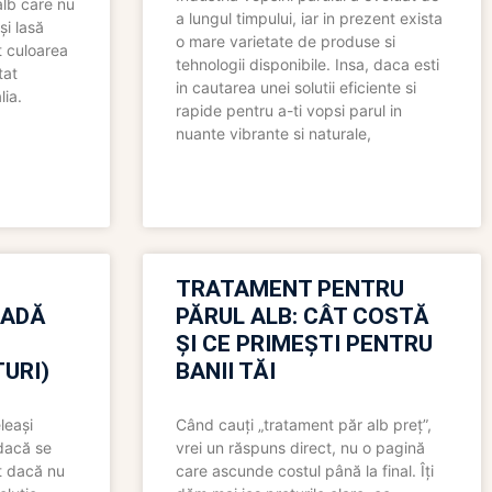
alb care nu
a lungul timpului, iar in prezent exista
și lasă
o mare varietate de produse si
t culoarea
tehnologii disponibile. Insa, daca esti
tat
in cautarea unei solutii eficiente si
lia.
rapide pentru a-ti vopsi parul in
nuante vibrante si naturale,
TRATAMENT PENTRU
OADĂ
PĂRUL ALB: CÂT COSTĂ
ȘI CE PRIMEȘTI PENTRU
URI)
BANII TĂI
leași
Când cauți „tratament păr alb preț”,
 dacă se
vrei un răspuns direct, nu o pagină
t dacă nu
care ascunde costul până la final. Îți