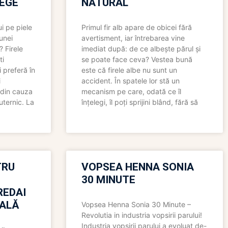
LEGE
NATURAL
i pe piele
Primul fir alb apare de obicei fără
 unei
avertisment, iar întrebarea vine
? Firele
imediat după: de ce albește părul și
ti
se poate face ceva? Vestea bună
 preferă în
este că firele albe nu sunt un
i
accident. În spatele lor stă un
 din cauza
mecanism pe care, odată ce îl
uternic. La
înțelegi, îl poți sprijini blând, fără să
TRU
VOPSEA HENNA SONIA
30 MINUTE
REDAI
ALĂ
Vopsea Henna Sonia 30 Minute –
Revolutia in industria vopsirii parului!
Industria vopsirii parului a evoluat de-