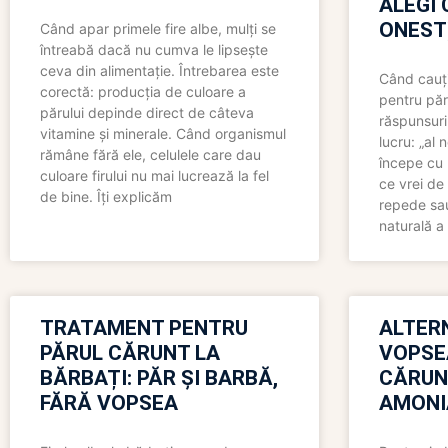
ALEGI 
ONEST
Când apar primele fire albe, mulți se
întreabă dacă nu cumva le lipsește
ceva din alimentație. Întrebarea este
Când cauți
corectă: producția de culoare a
pentru păr
părului depinde direct de câteva
răspunsuri
vitamine și minerale. Când organismul
lucru: „al
rămâne fără ele, celulele care dau
începe cu 
culoare firului nu mai lucrează la fel
ce vrei de 
de bine. Îți explicăm
repede sau
naturală a 
TRATAMENT PENTRU
ALTER
PĂRUL CĂRUNT LA
VOPSE
BĂRBAȚI: PĂR ȘI BARBĂ,
CĂRUN
FĂRĂ VOPSEA
AMONI