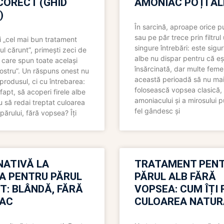
CORECT (GHID
AMONIAC POȚI A
)
În sarcină, aproape orice pu
sau pe păr trece prin filtrul
 „cel mai bun tratament
singure întrebări: este sigur
ul cărunt”, primești zeci de
albe nu dispar pentru că eș
 care spun toate același
însărcinată, dar multe femei
 nostru”. Un răspuns onest nu
această perioadă să nu ma
produsul, ci cu întrebarea:
folosească vopsea clasică,
fapt, să acoperi firele albe
amoniacului și a mirosului p
 să redai treptat culoarea
fel gândesc și
părului, fără vopsea? Îți
NATIVĂ LA
TRATAMENT PEN
A PENTRU PĂRUL
PĂRUL ALB FĂRĂ
T: BLÂNDĂ, FĂRĂ
VOPSEA: CUM ÎȚI 
AC
CULOAREA NATUR