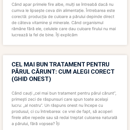
Când apar primele fire albe, mulți se întreabă dacă nu
cumva le lipsește ceva din alimentație. Întrebarea este
corectă: producția de culoare a părului depinde direct
de câteva vitamine și minerale. Când organismul
rămâne fără ele, celulele care dau culoare firului nu mai
lucrează la fel de bine. Îți explicăm
CEL MAI BUN TRATAMENT PENTRU
PĂRUL CĂRUNT: CUM ALEGI CORECT
(GHID ONEST)
Când cauți „cel mai bun tratament pentru părul cărunt”,
primești zeci de răspunsuri care spun toate același
lucru: „al nostru”. Un răspuns onest nu începe cu
produsul, ci cu întrebarea: ce vrei de fapt, să acoperi
firele albe repede sau să redai treptat culoarea naturală
a părului, fără vopsea? Îți