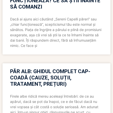
FUNCȚIONEAZĂ? CE SĂ ȘTII ÎNAINTE
SĂ COMANZI
Dacă ai ajuns aici căutând „Sereni Capelli păreri” sau
„chiar funcționează”, scepticismul tău este normal și
sănătos. Piața de îngrijire a părului e plină de promisiuni
exagerate, așa că vrei să știi la ce te înhami înainte să
dai banii. Îți răspundem direct, fără să înfrumusețăm
nimic. Ce face și
PĂR ALB: GHIDUL COMPLET CAP-
COADĂ (CAUZE, SOLUȚII,
TRATAMENT, PREȚURI)
Firele albe ridică mereu aceleași întrebări: de ce au
apărut, dacă se pot da înapoi, ce e de făcut dacă nu
vrei vopsea și cât costă o soluție serioasă. Am adunat
aici, într-un singur ghid, răspunsurile pe scurt, cu