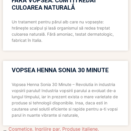
FĂRĂ VOPSEA: CUM ÎȚI REDAI
CULOAREA NATURALĂ
Un tratament pentru părul alb care nu vopsește:
hrănește scalpul și lasă organismul să redea treptat
culoarea naturală. Fără amoniac, testat dermatologic,
fabricat în Italia.
VOPSEA HENNA SONIA 30 MINUTE
Vopsea Henna Sonia 30 Minute – Revolutia in industria
vopsirii parului! Industria vopsirii parului a evoluat de-a
lungul timpului, iar in prezent exista o mare varietate de
produse si tehnologii disponibile. Insa, daca esti in
cautarea unei solutii eficiente si rapide pentru a-ti vopsi
parul in nuante vibrante si naturale,
Cosmetice
,
Ingrijire par
,
Produse italiene
,