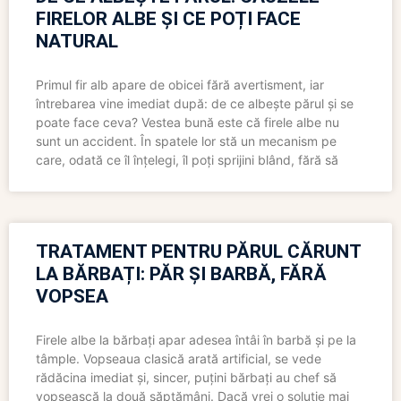
FIRELOR ALBE ȘI CE POȚI FACE
NATURAL
Primul fir alb apare de obicei fără avertisment, iar
întrebarea vine imediat după: de ce albește părul și se
poate face ceva? Vestea bună este că firele albe nu
sunt un accident. În spatele lor stă un mecanism pe
care, odată ce îl înțelegi, îl poți sprijini blând, fără să
TRATAMENT PENTRU PĂRUL CĂRUNT
LA BĂRBAȚI: PĂR ȘI BARBĂ, FĂRĂ
VOPSEA
Firele albe la bărbați apar adesea întâi în barbă și pe la
tâmple. Vopseaua clasică arată artificial, se vede
rădăcina imediat și, sincer, puțini bărbați au chef să
vopsească la două săptămâni. Dacă vrei o soluție mai