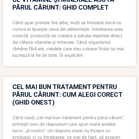
PĂRUL CĂRUNT: GHID COMPLET
Când apar primele fire albe, mulți se întreabă dacă nu
cumva le lipsește ceva din alimentație. Întrebarea este
corectă: producția de culoare a părului depinde direct
de câteva vitamine și minerale. Când organismul
rămâne fără ele, celulele care dau culoare firului nu mai
lucrează la fel de bine. Îți explicăm
CEL MAI BUN TRATAMENT PENTRU
PĂRUL CĂRUNT: CUM ALEGI CORECT
(GHID ONEST)
Când cauți „cel mai bun tratament pentru părul cărunt”,
primești zeci de răspunsuri care spun toate același
lucru: „al nostru”. Un răspuns onest nu începe cu
produsul, ci cu întrebarea: ce vrei de fapt, să acoperi