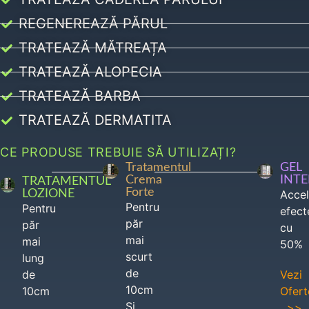
REGENEREAZĂ PĂRUL
TRATEAZĂ MĂTREAȚA
TRATEAZĂ ALOPECIA
TRATEAZĂ BARBA
TRATEAZĂ DERMATITA
CE PRODUSE TREBUIE SĂ UTILIZAȚI?
Tratamentul
GEL
Crema
INT
TRATAMENTUL
Forte
LOZIONE
Acce
Pentru
Pentru
efect
păr
păr
cu
mai
mai
50%
scurt
lung
de
de
Vezi
10cm
10cm
Ofert
Si
>>