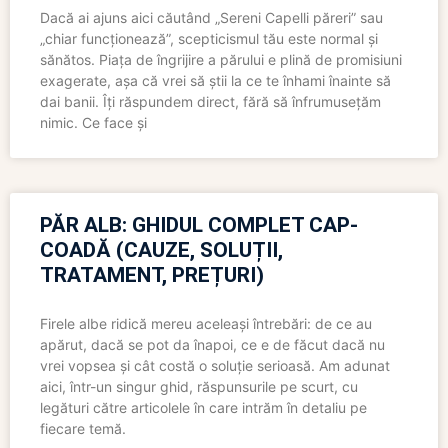
Dacă ai ajuns aici căutând „Sereni Capelli păreri” sau
„chiar funcționează”, scepticismul tău este normal și
sănătos. Piața de îngrijire a părului e plină de promisiuni
exagerate, așa că vrei să știi la ce te înhami înainte să
dai banii. Îți răspundem direct, fără să înfrumusețăm
nimic. Ce face și
PĂR ALB: GHIDUL COMPLET CAP-
COADĂ (CAUZE, SOLUȚII,
TRATAMENT, PREȚURI)
Firele albe ridică mereu aceleași întrebări: de ce au
apărut, dacă se pot da înapoi, ce e de făcut dacă nu
vrei vopsea și cât costă o soluție serioasă. Am adunat
aici, într-un singur ghid, răspunsurile pe scurt, cu
legături către articolele în care intrăm în detaliu pe
fiecare temă.