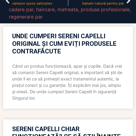
sampon syoss salonplex
balsam natural pentru par
cadere par
,
haircare
,
matreata
,
produse profesionale
,
regenerare par
UNDE CUMPERI SERENI CAPELLI
ORIGINAL ȘI CUM EVIȚI PRODUSELE
CONTRAFĂCUTE
Când un produs funcționează, apar și copiile. Dacă vrei
să comanzi Sereni Capelli original, e important să știi de
unde îl iei ca să primești exact tratamentul autentic, la
prețul corect și cu garanție. Îți explicăm mai jos, simplu
și onest. De unde cumperi Sereni Capelli în siguranță
Singurul loc
SERENI CAPELLI CHIAR