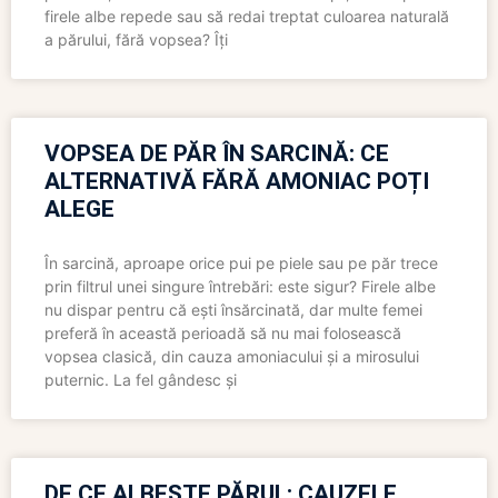
firele albe repede sau să redai treptat culoarea naturală
a părului, fără vopsea? Îți
VOPSEA DE PĂR ÎN SARCINĂ: CE
ALTERNATIVĂ FĂRĂ AMONIAC POȚI
ALEGE
În sarcină, aproape orice pui pe piele sau pe păr trece
prin filtrul unei singure întrebări: este sigur? Firele albe
nu dispar pentru că ești însărcinată, dar multe femei
preferă în această perioadă să nu mai folosească
vopsea clasică, din cauza amoniacului și a mirosului
puternic. La fel gândesc și
DE CE ALBEȘTE PĂRUL: CAUZELE