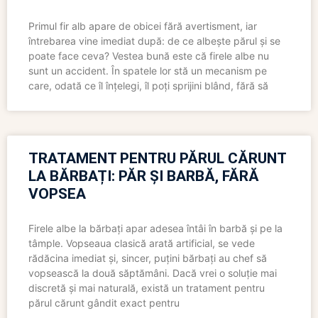
Primul fir alb apare de obicei fără avertisment, iar
întrebarea vine imediat după: de ce albește părul și se
poate face ceva? Vestea bună este că firele albe nu
sunt un accident. În spatele lor stă un mecanism pe
care, odată ce îl înțelegi, îl poți sprijini blând, fără să
TRATAMENT PENTRU PĂRUL CĂRUNT
LA BĂRBAȚI: PĂR ȘI BARBĂ, FĂRĂ
VOPSEA
Firele albe la bărbați apar adesea întâi în barbă și pe la
tâmple. Vopseaua clasică arată artificial, se vede
rădăcina imediat și, sincer, puțini bărbați au chef să
vopsească la două săptămâni. Dacă vrei o soluție mai
discretă și mai naturală, există un tratament pentru
părul cărunt gândit exact pentru