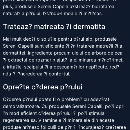
plus, produsele Sereni Capelli p?streaz? hidratarea
natural? a p?rului, l?s?ndu-l moale ?i m?t?sos.
Trateaz? matreata ?i dermatita
Mai mult dec?t o solu?ie pentru p?rul alb, produsele
Sereni Capelli sunt eficiente ?i ?n tratarea matre?ii ?i a
dermatitei. Ingrediente precum uleiul de arbore de ceai
?i extractul de rozmarin ajut? la eliminarea m?nc?rimei,
a irita?iei scalpului ?i a descuam?rilor nepl?cute, red?
ndu-?i ?ncrederea ?i confortul.
Opre?te c?derea p?rului
C?derea p?rului poate fi o problem? cu adev?rat
demoralizatoare. Cu produsele Sereni Capelli, po?i opri
?n mod eficient c?derea p?rului ?i po?i stimula
regenerarea sa. Vitaminele ?i mineralele din aceste
produse hr?nesc foliculii de p?r ?i ?ncurajeaz? cre?terea