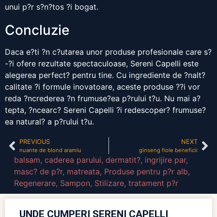
unui p?r s?n?tos ?i bogat.
Concluzie
Daca e?ti ?n c?utarea unor produse profesionale care s?
-?i ofere rezultate spectaculoase, Sereni Capelli este
alegerea perfect? pentru tine. Cu ingrediente de ?nalt?
calitate ?i formule inovatoare, aceste produse ??i vor
reda ?ncrederea ?n frumuse?ea p?rului t?u. Nu mai a?
tepta, ?ncearc? Sereni Capelli ?i redescoper? frumuse?
ea natural? a p?rului t?u.
PREVIOUS
NEXT
nuante de blond aramiu
ginseng fiole beneficii
balsam
,
caderea parului
,
dermatit?
,
ingrijire par
,
masc? de p?r
,
matreata
,
Produse pentru p?r alb
,
Regenerare
,
Sampon
,
Stilizare
,
tratament p?r
UNDE CUMPERI SERENI CAPELLI