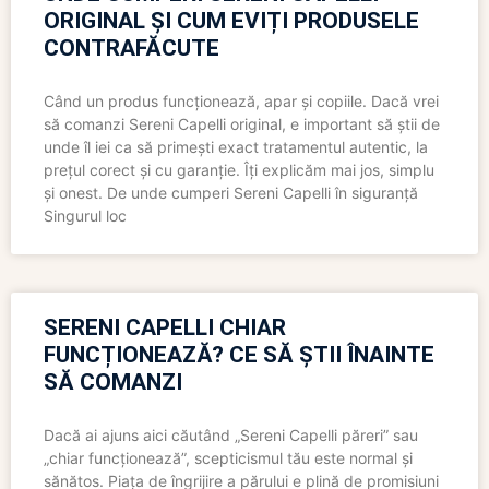
ORIGINAL ȘI CUM EVIȚI PRODUSELE
CONTRAFĂCUTE
Când un produs funcționează, apar și copiile. Dacă vrei
să comanzi Sereni Capelli original, e important să știi de
unde îl iei ca să primești exact tratamentul autentic, la
prețul corect și cu garanție. Îți explicăm mai jos, simplu
și onest. De unde cumperi Sereni Capelli în siguranță
Singurul loc
SERENI CAPELLI CHIAR
FUNCȚIONEAZĂ? CE SĂ ȘTII ÎNAINTE
SĂ COMANZI
Dacă ai ajuns aici căutând „Sereni Capelli păreri” sau
„chiar funcționează”, scepticismul tău este normal și
sănătos. Piața de îngrijire a părului e plină de promisiuni