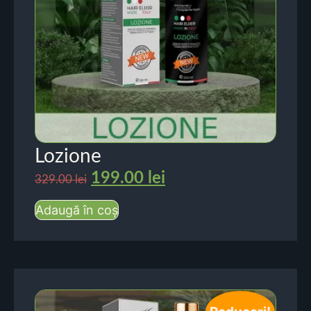
Lozione
199.00
lei
329.00
lei
Adaugă în coș