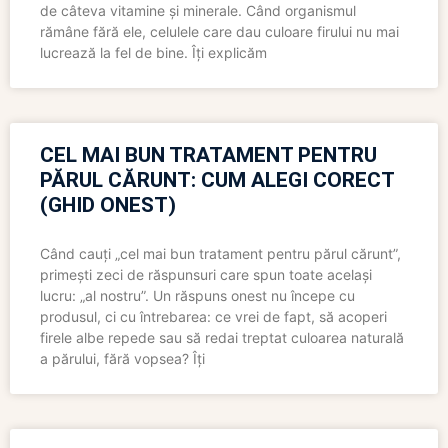
de câteva vitamine și minerale. Când organismul
rămâne fără ele, celulele care dau culoare firului nu mai
lucrează la fel de bine. Îți explicăm
CEL MAI BUN TRATAMENT PENTRU
PĂRUL CĂRUNT: CUM ALEGI CORECT
(GHID ONEST)
Când cauți „cel mai bun tratament pentru părul cărunt”,
primești zeci de răspunsuri care spun toate același
lucru: „al nostru”. Un răspuns onest nu începe cu
produsul, ci cu întrebarea: ce vrei de fapt, să acoperi
firele albe repede sau să redai treptat culoarea naturală
a părului, fără vopsea? Îți