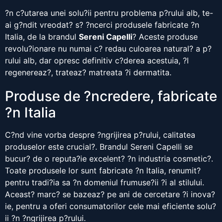
?n c?utarea unei solu?ii pentru problema p?rului alb, te-
ai g?ndit vreodat? s? ?ncerci produsele fabricate ?n
Italia, de la brandul
Sereni Capelli
? Aceste produse
revolu?ionare nu numai c? redau culoarea natural? a p?
rului alb, dar opresc definitiv c?derea acestuia, ?l
regenereaz?, trateaz? matreata ?i dermatita.
Produse de ?ncredere, fabricate
?n Italia
C?nd vine vorba despre ?ngrijirea p?rului, calitatea
produselor este crucial?. Brandul Sereni Capelli se
bucur? de o reputa?ie excelent? ?n industria cosmetic?.
Toate produsele lor sunt fabricate ?n Italia, renumit?
pentru tradi?ia sa ?n domeniul frumuse?ii ?i al stilului.
Aceast? marc? se bazeaz? pe ani de cercetare ?i inova?
ie, pentru a oferi consumatorilor cele mai eficiente solu?
ii ?n ?ngrijirea p?rului.