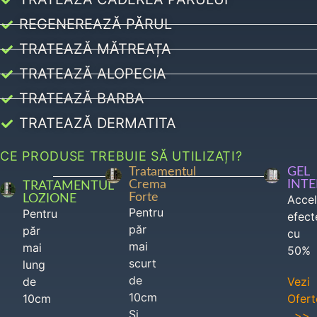
REGENEREAZĂ PĂRUL
TRATEAZĂ MĂTREAȚA
TRATEAZĂ ALOPECIA
TRATEAZĂ BARBA
TRATEAZĂ DERMATITA
CE PRODUSE TREBUIE SĂ UTILIZAȚI?
Tratamentul
GEL
Crema
INT
TRATAMENTUL
Forte
LOZIONE
Acce
Pentru
Pentru
efect
păr
păr
cu
mai
mai
50%
scurt
lung
de
de
Vezi
10cm
10cm
Ofert
Si
>>