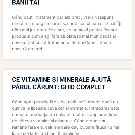
BANII TĂI
Când cauți „tratament păr alb preț”, vrei un răspuns
direct, nu o pagină care ascunde costul până la final. Îți
dăm mai jos prețurile clare, ce primești pentru fiecare
produs și cum alegi fără să plătești mai mult decât ai
nevoie. Cât costă tratamentul Sereni Capelli Gama
noastră are trei
CE VITAMINE ȘI MINERALE AJUTĂ
PĂRUL CĂRUNT: GHID COMPLET
Când apar primele fire albe, mulți se întreabă dacă nu
cumva le lipsește ceva din alimentație. Întrebarea este
corectă: producția de culoare a părului depinde direct
de câteva vitamine și minerale. Când organismul
rămâne fără ele, celulele care dau culoare firului nu mai
lucrează la fel de bine. Îți explicăm