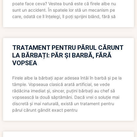
poate face ceva? Vestea bună este că firele albe nu
sunt un accident. În spatele lor stă un mecanism pe
care, odată ce îl înțelegi, îl poți sprijini blând, fără să
TRATAMENT PENTRU PĂRUL CĂRUNT
LA BĂRBAȚI: PĂR ȘI BARBĂ, FĂRĂ
VOPSEA
Firele albe la bărbați apar adesea întâi în barbă și pe la
tâmple. Vopseaua clasică arată artificial, se vede
rădăcina imediat și, sincer, puțini bărbați au chef să
vopsească la două săptămâni. Dacă vrei o soluție mai
discretă și mai naturală, există un tratament pentru
părul cărunt gândit exact pentru