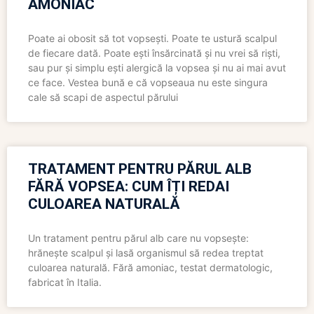
AMONIAC
Poate ai obosit să tot vopsești. Poate te ustură scalpul
de fiecare dată. Poate ești însărcinată și nu vrei să riști,
sau pur și simplu ești alergică la vopsea și nu ai mai avut
ce face. Vestea bună e că vopseaua nu este singura
cale să scapi de aspectul părului
TRATAMENT PENTRU PĂRUL ALB
FĂRĂ VOPSEA: CUM ÎȚI REDAI
CULOAREA NATURALĂ
Un tratament pentru părul alb care nu vopsește:
hrănește scalpul și lasă organismul să redea treptat
culoarea naturală. Fără amoniac, testat dermatologic,
fabricat în Italia.