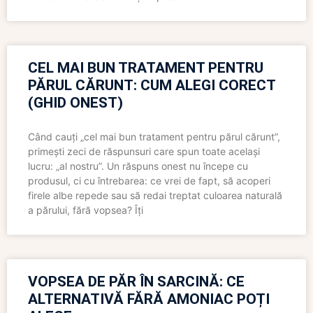
CEL MAI BUN TRATAMENT PENTRU
PĂRUL CĂRUNT: CUM ALEGI CORECT
(GHID ONEST)
Când cauți „cel mai bun tratament pentru părul cărunt”,
primești zeci de răspunsuri care spun toate același
lucru: „al nostru”. Un răspuns onest nu începe cu
produsul, ci cu întrebarea: ce vrei de fapt, să acoperi
firele albe repede sau să redai treptat culoarea naturală
a părului, fără vopsea? Îți
VOPSEA DE PĂR ÎN SARCINĂ: CE
ALTERNATIVĂ FĂRĂ AMONIAC POȚI