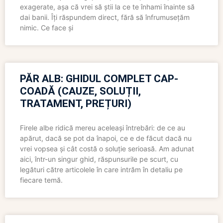
exagerate, așa că vrei să știi la ce te înhami înainte să
dai banii. Îți răspundem direct, fără să înfrumusețăm
nimic. Ce face și
PĂR ALB: GHIDUL COMPLET CAP-
COADĂ (CAUZE, SOLUȚII,
TRATAMENT, PREȚURI)
Firele albe ridică mereu aceleași întrebări: de ce au
apărut, dacă se pot da înapoi, ce e de făcut dacă nu
vrei vopsea și cât costă o soluție serioasă. Am adunat
aici, într-un singur ghid, răspunsurile pe scurt, cu
legături către articolele în care intrăm în detaliu pe
fiecare temă.