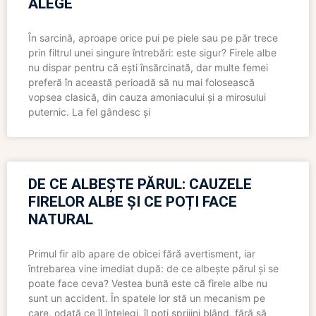
ALEGE
În sarcină, aproape orice pui pe piele sau pe păr trece
prin filtrul unei singure întrebări: este sigur? Firele albe
nu dispar pentru că ești însărcinată, dar multe femei
preferă în această perioadă să nu mai folosească
vopsea clasică, din cauza amoniacului și a mirosului
puternic. La fel gândesc și
DE CE ALBEȘTE PĂRUL: CAUZELE
FIRELOR ALBE ȘI CE POȚI FACE
NATURAL
Primul fir alb apare de obicei fără avertisment, iar
întrebarea vine imediat după: de ce albește părul și se
poate face ceva? Vestea bună este că firele albe nu
sunt un accident. În spatele lor stă un mecanism pe
care, odată ce îl înțelegi, îl poți sprijini blând, fără să