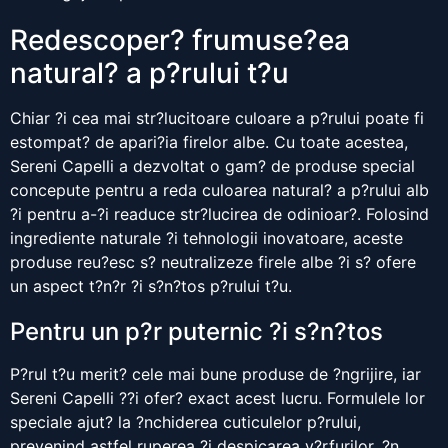
Redescoper? frumuse?ea
natural? a p?rului t?u
Chiar ?i cea mai str?lucitoare culoare a p?rului poate fi
estompat? de apari?ia firelor albe. Cu toate acestea,
Sereni Capelli a dezvoltat o gam? de produse special
concepute pentru a reda culoarea natural? a p?rului alb
?i pentru a-?i readuce str?lucirea de odinioar?. Folosind
ingrediente naturale ?i tehnologii inovatoare, aceste
produse reu?esc s? neutralizeze firele albe ?i s? ofere
un aspect t?n?r ?i s?n?tos p?rului t?u.
Pentru un p?r puternic ?i s?n?tos
P?rul t?u merit? cele mai bune produse de ?ngrijire, iar
Sereni Capelli ??i ofer? exact acest lucru. Formulele lor
speciale ajut? la ?nchiderea cuticulelor p?rului,
prevenind astfel ruperea ?i despicarea v?rfurilor. ?n