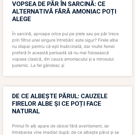
VOPSEA DE PĂR ÎN SARCINĂ: CE
ALTERNATIVĂ FĂRĂ AMONIAC POȚI
ALEGE
În sarcină, aproape orice pui pe piele sau pe păr trece
prin filtrul unei singure întrebări: este sigur? Firele albe
nu dispar pentru că ești însărcinată, dar multe femei
preferă în această perioadă să nu mai folosească
vopsea clasică, din cauza amoniacului și a mirosului
puternic. La fel gândesc și
DE CE ALBEȘTE PĂRUL: CAUZELE
FIRELOR ALBE ȘI CE POȚI FACE
NATURAL
Primul fir alb apare de obicei fără avertisment, iar
întrebarea vine imediat după: de ce albește părul și se