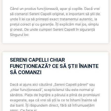
Când un produs funcționează, apar și copiile. Dacă vrei
să comanzi Sereni Capelli original, e important să știi de
unde îl iei ca să primești exact tratamentul autentic, la
prețul corect și cu garanție. Îți explicăm mai jos, simplu
și onest. De unde cumperi Sereni Capelli în siguranță
Singurul loc
SERENI CAPELLI CHIAR
FUNCȚIONEAZĂ? CE SĂ ȘTII ÎNAINTE
SĂ COMANZI
Dacă ai ajuns aici căutând „Sereni Capelli păreri” sau
„chiar funcționează”, scepticismul tău este normal și
sănătos. Piața de îngrijire a părului e plină de promisiuni
exagerate, așa că vrei să știi la ce te înhami înainte să
dai banii. Îți răspundem direct, fără să înfrumusețăm
nimic. Ce face și