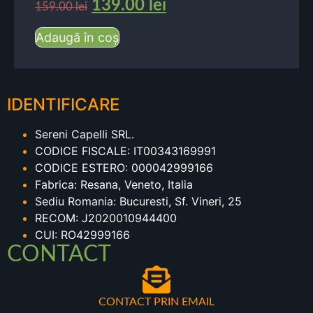
139.00
lei
159.00
lei
Adaugă în coș
IDENTIFICARE
Sereni Capelli SRL.
CODICE FISCALE: IT00343169991
CODICE ESTERO: 000042999166
Fabrica: Resana, Veneto, Italia
Sediu Romania: Bucuresti, Sf. Vineri, 25
RECOM: J2020010944400
CUI: RO42999166
CONTACT
CONTACT PRIN EMAIL