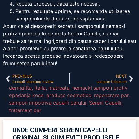
Repeta procesul, daca este necesar.
Pentru rezultate optime, se recomanda utilizarea
samponului de doua ori pe saptamana.
Acum ca ai descoperit secretul samponului nemacki
protiv opadanja kose de la Sereni Capelli, nu mai
trebuie sa te mai ingrijorezi din cauza caderii parului sau
a altor probleme cu privire la sanatatea parului tau.
Incearca aceste produse inovatoare si redescopera
frumusetea parului tau!
PREVIOUS
NEXT
forcapil shampoo review
sampon foliceutic
dermatita
,
Italia
,
matreata
,
nemacki sampon protiv
opadanja kose
,
produse cosmetice
,
regenerare par
,
sampon impotriva caderii parului
,
Sereni Capelli
,
tratament par
UNDE CUMPERI SERENI CAPELLI
ORIGINAL ȘI CUM EVIȚI PRODUSELE