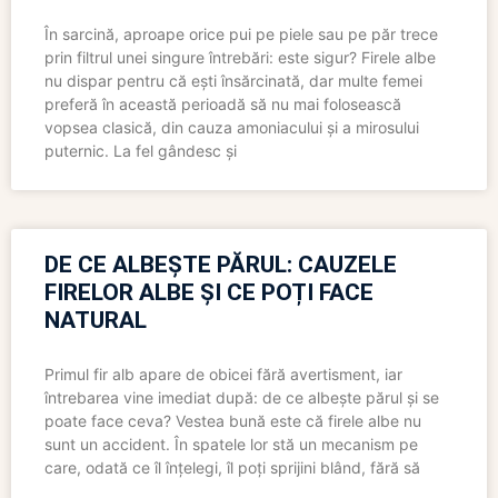
În sarcină, aproape orice pui pe piele sau pe păr trece
prin filtrul unei singure întrebări: este sigur? Firele albe
nu dispar pentru că ești însărcinată, dar multe femei
preferă în această perioadă să nu mai folosească
vopsea clasică, din cauza amoniacului și a mirosului
puternic. La fel gândesc și
DE CE ALBEȘTE PĂRUL: CAUZELE
FIRELOR ALBE ȘI CE POȚI FACE
NATURAL
Primul fir alb apare de obicei fără avertisment, iar
întrebarea vine imediat după: de ce albește părul și se
poate face ceva? Vestea bună este că firele albe nu
sunt un accident. În spatele lor stă un mecanism pe
care, odată ce îl înțelegi, îl poți sprijini blând, fără să