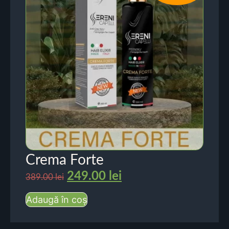
Crema Forte
249.00
lei
389.00
lei
Adaugă în coș