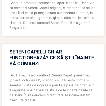
Când un produs funcționează, apar și copiile. Dacă vrei
să comanzi Sereni Capelli original, e important să știi de
unde îl iei ca să primești exact tratamentul autentic, la
prețul corect și cu garanție. Îți explicăm mai jos, simplu
și onest. De unde cumperi Sereni Capelli în siguranță
Singurul loc
SERENI CAPELLI CHIAR
FUNCȚIONEAZĂ? CE SĂ ȘTII ÎNAINTE
SĂ COMANZI
Dacă ai ajuns aici căutând „Sereni Capelli păreri” sau
„chiar funcționează”, scepticismul tău este normal și
sănătos. Piața de îngrijire a părului e plină de promisiuni
exagerate, așa că vrei să știi la ce te înhami înainte să
dai banii. Îți răspundem direct, fără să înfrumusețăm
nimic. Ce face și