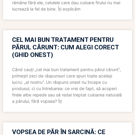
rămâne fără ele, celulele care dau culoare firului nu mai
lucrează la fel de bine. Îți explicăm
CEL MAI BUN TRATAMENT PENTRU
PĂRUL CĂRUNT: CUM ALEGI CORECT
(GHID ONEST)
Când cauți „cel mai bun tratament pentru părul cărunt”,
primești zeci de răspunsuri care spun toate același
lucru: „al nostru”. Un răspuns onest nu începe cu
produsul, ci cu întrebarea: ce vrei de fapt, să acoperi
firele albe repede sau să redai treptat culoarea naturală
a părului, fără vopsea? Îți
VOPSEA DE PĂR ÎN SARCINĂ: CE