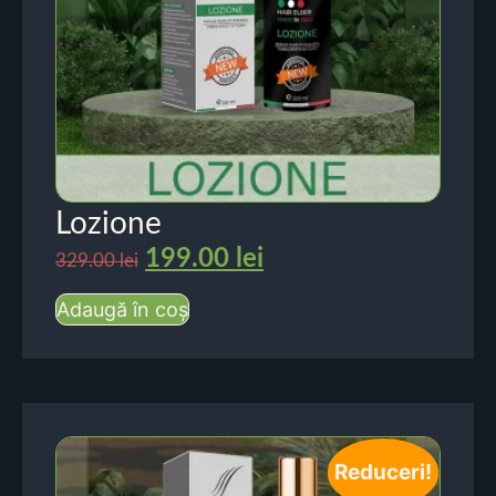
Lozione
199.00
lei
329.00
lei
Adaugă în coș
Reduceri!