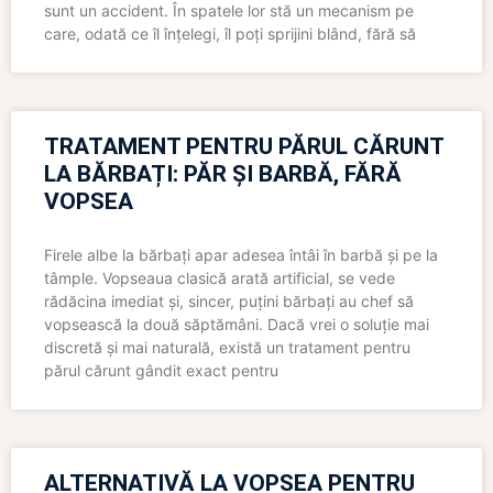
sunt un accident. În spatele lor stă un mecanism pe
care, odată ce îl înțelegi, îl poți sprijini blând, fără să
TRATAMENT PENTRU PĂRUL CĂRUNT
LA BĂRBAȚI: PĂR ȘI BARBĂ, FĂRĂ
VOPSEA
Firele albe la bărbați apar adesea întâi în barbă și pe la
tâmple. Vopseaua clasică arată artificial, se vede
rădăcina imediat și, sincer, puțini bărbați au chef să
vopsească la două săptămâni. Dacă vrei o soluție mai
discretă și mai naturală, există un tratament pentru
părul cărunt gândit exact pentru
ALTERNATIVĂ LA VOPSEA PENTRU