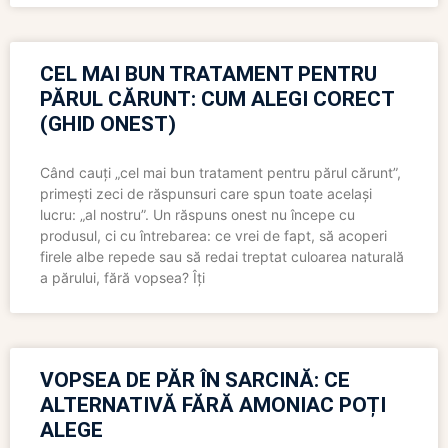
CEL MAI BUN TRATAMENT PENTRU
PĂRUL CĂRUNT: CUM ALEGI CORECT
(GHID ONEST)
Când cauți „cel mai bun tratament pentru părul cărunt”,
primești zeci de răspunsuri care spun toate același
lucru: „al nostru”. Un răspuns onest nu începe cu
produsul, ci cu întrebarea: ce vrei de fapt, să acoperi
firele albe repede sau să redai treptat culoarea naturală
a părului, fără vopsea? Îți
VOPSEA DE PĂR ÎN SARCINĂ: CE
ALTERNATIVĂ FĂRĂ AMONIAC POȚI
ALEGE