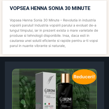
VOPSEA HENNA SONIA 30 MINUTE
Vopsea Henna Sonia 30 Minute – Revolutia in industria
vopsirii parului! Industria vopsirii parului a evoluat de-a
lungul timpului, iar in prezent exista o mare varietate de
produse si tehnologii disponibile. Insa, daca esti in
cautarea unei solutii eficiente si rapide pentru a-ti vopsi
parul in nuante vibrante si naturale,
Reduceri!