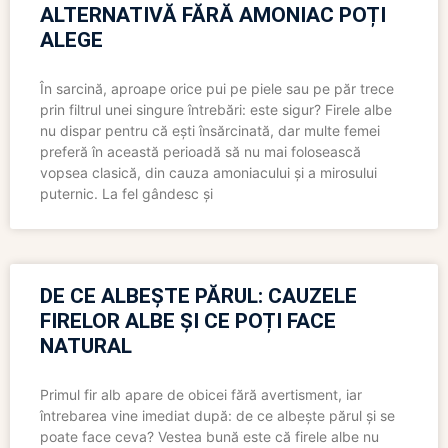
ALTERNATIVĂ FĂRĂ AMONIAC POȚI
ALEGE
În sarcină, aproape orice pui pe piele sau pe păr trece
prin filtrul unei singure întrebări: este sigur? Firele albe
nu dispar pentru că ești însărcinată, dar multe femei
preferă în această perioadă să nu mai folosească
vopsea clasică, din cauza amoniacului și a mirosului
puternic. La fel gândesc și
DE CE ALBEȘTE PĂRUL: CAUZELE
FIRELOR ALBE ȘI CE POȚI FACE
NATURAL
Primul fir alb apare de obicei fără avertisment, iar
întrebarea vine imediat după: de ce albește părul și se
poate face ceva? Vestea bună este că firele albe nu