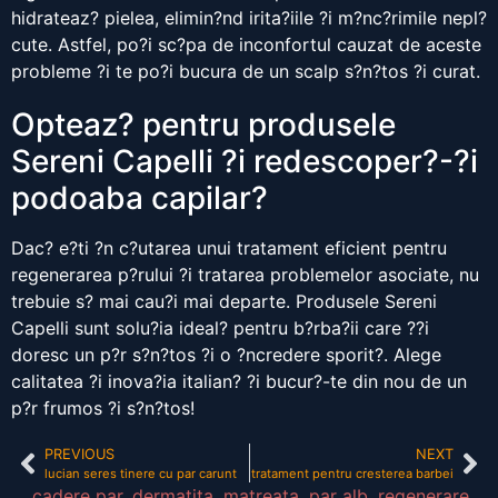
hidrateaz? pielea, elimin?nd irita?iile ?i m?nc?rimile nepl?
cute. Astfel, po?i sc?pa de inconfortul cauzat de aceste
probleme ?i te po?i bucura de un scalp s?n?tos ?i curat.
Opteaz? pentru produsele
Sereni Capelli ?i redescoper?-?i
podoaba capilar?
Dac? e?ti ?n c?utarea unui tratament eficient pentru
regenerarea p?rului ?i tratarea problemelor asociate, nu
trebuie s? mai cau?i mai departe. Produsele Sereni
Capelli sunt solu?ia ideal? pentru b?rba?ii care ??i
doresc un p?r s?n?tos ?i o ?ncredere sporit?. Alege
calitatea ?i inova?ia italian? ?i bucur?-te din nou de un
p?r frumos ?i s?n?tos!
PREVIOUS
NEXT
lucian seres tinere cu par carunt
tratament pentru cresterea barbei
cadere par
,
dermatita
,
matreata
,
par alb
,
regenerare