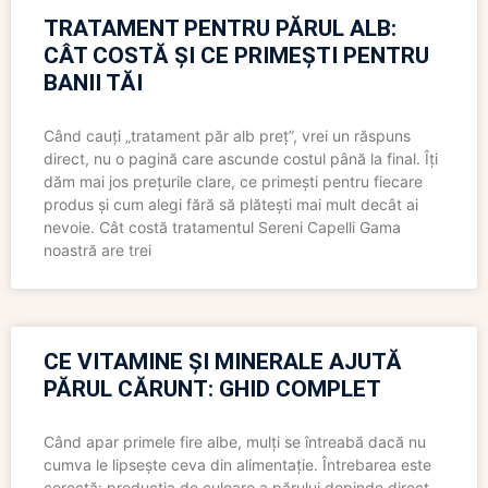
TRATAMENT PENTRU PĂRUL ALB:
CÂT COSTĂ ȘI CE PRIMEȘTI PENTRU
BANII TĂI
Când cauți „tratament păr alb preț”, vrei un răspuns
direct, nu o pagină care ascunde costul până la final. Îți
dăm mai jos prețurile clare, ce primești pentru fiecare
produs și cum alegi fără să plătești mai mult decât ai
nevoie. Cât costă tratamentul Sereni Capelli Gama
noastră are trei
CE VITAMINE ȘI MINERALE AJUTĂ
PĂRUL CĂRUNT: GHID COMPLET
Când apar primele fire albe, mulți se întreabă dacă nu
cumva le lipsește ceva din alimentație. Întrebarea este
corectă: producția de culoare a părului depinde direct