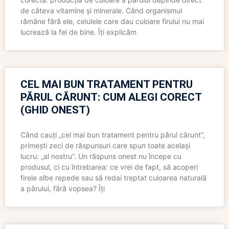
de câteva vitamine și minerale. Când organismul
rămâne fără ele, celulele care dau culoare firului nu mai
lucrează la fel de bine. Îți explicăm
CEL MAI BUN TRATAMENT PENTRU
PĂRUL CĂRUNT: CUM ALEGI CORECT
(GHID ONEST)
Când cauți „cel mai bun tratament pentru părul cărunt”,
primești zeci de răspunsuri care spun toate același
lucru: „al nostru”. Un răspuns onest nu începe cu
produsul, ci cu întrebarea: ce vrei de fapt, să acoperi
firele albe repede sau să redai treptat culoarea naturală
a părului, fără vopsea? Îți