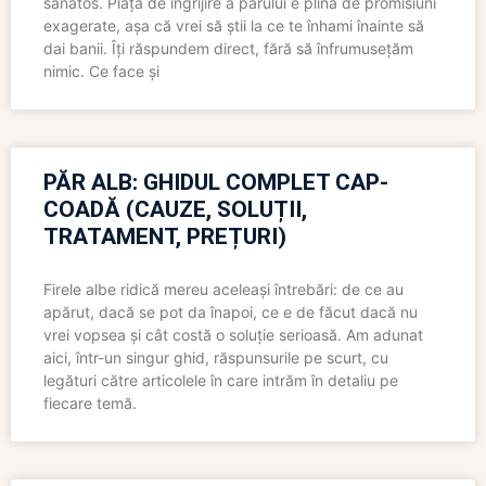
sănătos. Piața de îngrijire a părului e plină de promisiuni
exagerate, așa că vrei să știi la ce te înhami înainte să
dai banii. Îți răspundem direct, fără să înfrumusețăm
nimic. Ce face și
PĂR ALB: GHIDUL COMPLET CAP-
COADĂ (CAUZE, SOLUȚII,
TRATAMENT, PREȚURI)
Firele albe ridică mereu aceleași întrebări: de ce au
apărut, dacă se pot da înapoi, ce e de făcut dacă nu
vrei vopsea și cât costă o soluție serioasă. Am adunat
aici, într-un singur ghid, răspunsurile pe scurt, cu
legături către articolele în care intrăm în detaliu pe
fiecare temă.