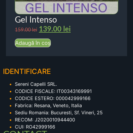
Gel Intenso
139.00
lei
159.00
lei
Adaugă în coș
IDENTIFICARE
Sereni Capelli SRL.
CODICE FISCALE: IT00343169991
CODICE ESTERO: 000042999166
Fabrica: Resana, Veneto, Italia
Sediu Romania: Bucuresti, Sf. Vineri, 25
RECOM: J2020010944400
CUI: RO42999166