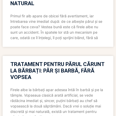
NATURAL
Primul fir alb apare de obicei fără avertisment, iar
întrebarea vine imediat după: de ce albește părul și se
poate face ceva? Vestea bună este că firele albe nu
sunt un accident. În spatele lor stă un mecanism pe
care, odată ce îl înțelegi, îl poți sprijini blând, fără să
TRATAMENT PENTRU PĂRUL CĂRUNT
LA BĂRBAȚI: PĂR ȘI BARBĂ, FĂRĂ
VOPSEA
Firele albe la bărbați apar adesea întâi în barbă și pe la
tâmple. Vopseaua clasică arată artificial, se vede
rădăcina imediat și, sincer, puțini bărbați au chef să
vopsească la două săptămâni. Dacă vrei o soluție mai
discretă și mai naturală, există un tratament pentru