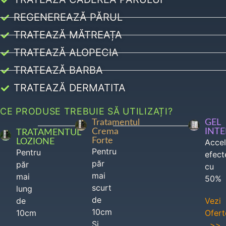
REGENEREAZĂ PĂRUL
TRATEAZĂ MĂTREAȚA
TRATEAZĂ ALOPECIA
TRATEAZĂ BARBA
TRATEAZĂ DERMATITA
CE PRODUSE TREBUIE SĂ UTILIZAȚI?
Tratamentul
GEL
Crema
INT
TRATAMENTUL
Forte
LOZIONE
Acce
Pentru
Pentru
efect
păr
păr
cu
mai
mai
50%
scurt
lung
de
de
Vezi
10cm
10cm
Ofert
Si
>>