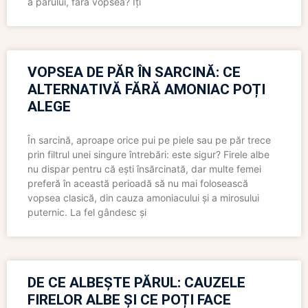
a părului, fără vopsea? Îți
VOPSEA DE PĂR ÎN SARCINĂ: CE
ALTERNATIVĂ FĂRĂ AMONIAC POȚI
ALEGE
În sarcină, aproape orice pui pe piele sau pe păr trece
prin filtrul unei singure întrebări: este sigur? Firele albe
nu dispar pentru că ești însărcinată, dar multe femei
preferă în această perioadă să nu mai folosească
vopsea clasică, din cauza amoniacului și a mirosului
puternic. La fel gândesc și
DE CE ALBEȘTE PĂRUL: CAUZELE
FIRELOR ALBE ȘI CE POȚI FACE