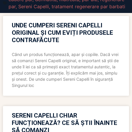
par
,
Sereni Capelli
,
tratament regenerare par barbati
UNDE CUMPERI SERENI CAPELLI
ORIGINAL ȘI CUM EVIȚI PRODUSELE
CONTRAFĂCUTE
Când un produs funcționează, apar și copiile. Dacă vrei
să comanzi Sereni Capelli original, e important să știi de
unde îl iei ca să primești exact tratamentul autentic, la
prețul corect și cu garanție. Îți explicăm mai jos, simplu
și onest. De unde cumperi Sereni Capelli în siguranță
Singurul loc
SERENI CAPELLI CHIAR
FUNCȚIONEAZĂ? CE SĂ ȘTII ÎNAINTE
SĂ COMANZI