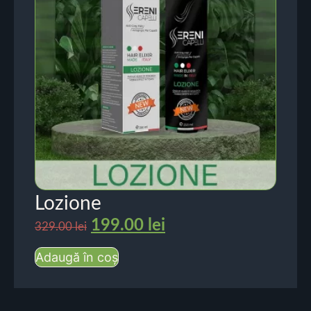
Lozione
199.00
lei
329.00
lei
Adaugă în coș