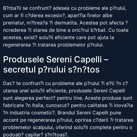
B?rba?ii se confrunt? adesea cu probleme ale p?rului,
cum ar fi c?derea excesiv?, apari?ia firelor albe
prematur, m?trea?a ?i dermatita. Acestea pot afecta ?
ncrederea ?i starea de bine a oric?rui b?rbat. Cu toate
acestea, exist? solu?ii eficiente care pot ajuta la
regenerarea ?i tratarea problemelor p?rului.
Produsele Sereni Capelli –
secretul p?rului s?n?tos
Dac? te confrun?i cu probleme ale p?rului ?i e?ti ?n c?
utarea unei solu?ii eficiente, produsele Sereni Capelli
sunt alegerea perfect? pentru tine. Aceste produse sunt
fabricate ?n Italia, cunoscut? pentru calitatea ?i inova?ia
?n industria cosmetic?. Brandul Sereni Capelli pune
accent pe regenerarea p?rului, oprirea c?derii ?i tratarea
problemelor scalpului, oferind solu?ii complete pentru o
podoab? capilar? s?n?toas?.