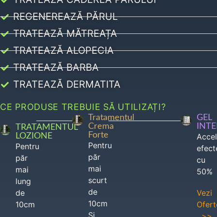
REGENEREAZĂ PĂRUL
TRATEAZĂ MĂTREAȚA
TRATEAZĂ ALOPECIA
TRATEAZĂ BARBA
TRATEAZĂ DERMATITA
CE PRODUSE TREBUIE SĂ UTILIZAȚI?
Tratamentul
GEL
Crema
INT
TRATAMENTUL
Forte
LOZIONE
Acce
Pentru
Pentru
efect
păr
păr
cu
mai
mai
50%
scurt
lung
de
de
Vezi
10cm
10cm
Ofert
Si
>>