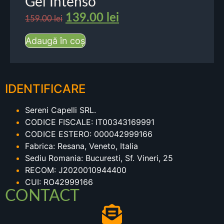
Gel Intenso
139.00
lei
159.00
lei
Adaugă în coș
IDENTIFICARE
Sereni Capelli SRL.
CODICE FISCALE: IT00343169991
CODICE ESTERO: 000042999166
Fabrica: Resana, Veneto, Italia
Sediu Romania: Bucuresti, Sf. Vineri, 25
RECOM: J2020010944400
CUI: RO42999166
CONTACT