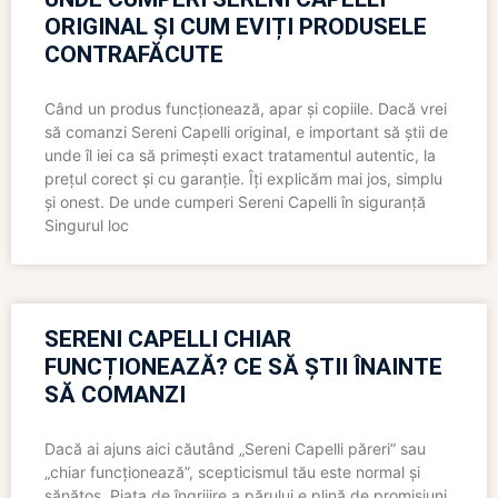
ORIGINAL ȘI CUM EVIȚI PRODUSELE
CONTRAFĂCUTE
Când un produs funcționează, apar și copiile. Dacă vrei
să comanzi Sereni Capelli original, e important să știi de
unde îl iei ca să primești exact tratamentul autentic, la
prețul corect și cu garanție. Îți explicăm mai jos, simplu
și onest. De unde cumperi Sereni Capelli în siguranță
Singurul loc
SERENI CAPELLI CHIAR
FUNCȚIONEAZĂ? CE SĂ ȘTII ÎNAINTE
SĂ COMANZI
Dacă ai ajuns aici căutând „Sereni Capelli păreri” sau
„chiar funcționează”, scepticismul tău este normal și
sănătos. Piața de îngrijire a părului e plină de promisiuni