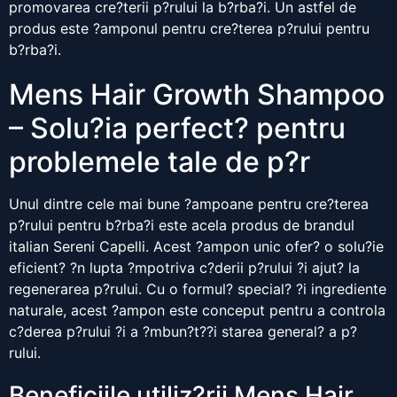
promovarea cre?terii p?rului la b?rba?i. Un astfel de
produs este ?amponul pentru cre?terea p?rului pentru
b?rba?i.
Mens Hair Growth Shampoo
– Solu?ia perfect? pentru
problemele tale de p?r
Unul dintre cele mai bune ?ampoane pentru cre?terea
p?rului pentru b?rba?i este acela produs de brandul
italian Sereni Capelli. Acest ?ampon unic ofer? o solu?ie
eficient? ?n lupta ?mpotriva c?derii p?rului ?i ajut? la
regenerarea p?rului. Cu o formul? special? ?i ingrediente
naturale, acest ?ampon este conceput pentru a controla
c?derea p?rului ?i a ?mbun?t??i starea general? a p?
rului.
Beneficiile utiliz?rii Mens Hair