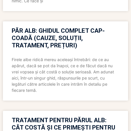
nimic. Ce face și
PĂR ALB: GHIDUL COMPLET CAP-
COADĂ (CAUZE, SOLUȚII,
TRATAMENT, PREȚURI)
Firele albe ridică mereu aceleași întrebări: de ce au
apărut, dacă se pot da înapoi, ce e de făcut dacă nu
vrei vopsea și cât costă o soluție serioasă. Am adunat
aici, într-un singur ghid, răspunsurile pe scurt, cu
legături către articolele în care intrăm în detaliu pe
fiecare temă.
TRATAMENT PENTRU PĂRUL ALB:
CÂT COSTĂ ȘI CE PRIMEȘTI PENTRU