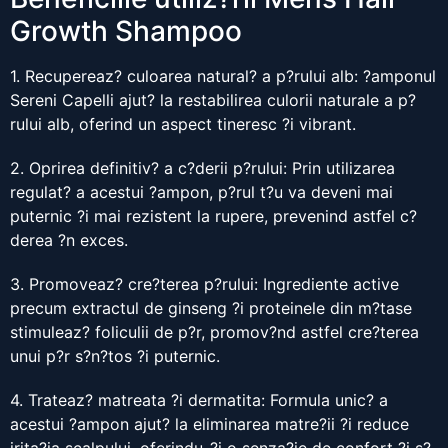
Growth Shampoo
1. Recupereaz? culoarea natural? a p?rului alb: ?amponul
Sereni Capelli ajut? la restabilirea culorii naturale a p?
rului alb, oferind un aspect tineresc ?i vibrant.
2. Oprirea definitiv? a c?derii p?rului: Prin utilizarea
regulat? a acestui ?ampon, p?rul t?u va deveni mai
puternic ?i mai rezistent la rupere, prevenind astfel c?
derea ?n exces.
3. Promoveaz? cre?terea p?rului: Ingrediente active
precum extractul de ginseng ?i proteinele din m?tase
stimuleaz? foliculii de p?r, promov?nd astfel cre?terea
unui p?r s?n?tos ?i puternic.
4. Trateaz? matreata ?i dermatita: Formula unic? a
acestui ?ampon ajut? la eliminarea matre?ii ?i reduce