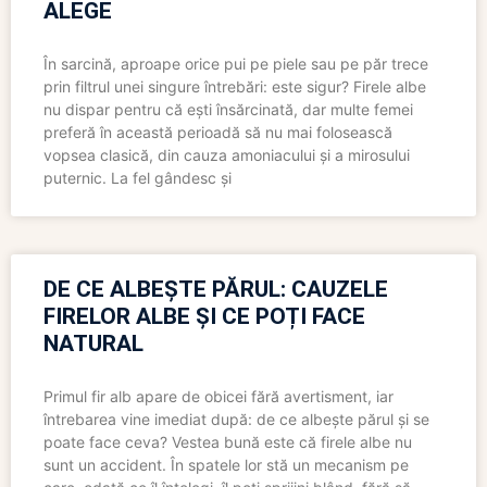
ALEGE
În sarcină, aproape orice pui pe piele sau pe păr trece
prin filtrul unei singure întrebări: este sigur? Firele albe
nu dispar pentru că ești însărcinată, dar multe femei
preferă în această perioadă să nu mai folosească
vopsea clasică, din cauza amoniacului și a mirosului
puternic. La fel gândesc și
DE CE ALBEȘTE PĂRUL: CAUZELE
FIRELOR ALBE ȘI CE POȚI FACE
NATURAL
Primul fir alb apare de obicei fără avertisment, iar
întrebarea vine imediat după: de ce albește părul și se
poate face ceva? Vestea bună este că firele albe nu
sunt un accident. În spatele lor stă un mecanism pe