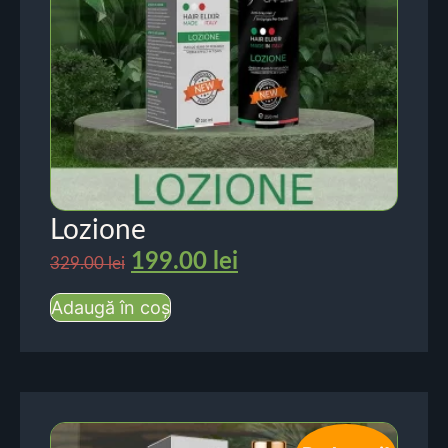
Lozione
199.00
lei
329.00
lei
Adaugă în coș