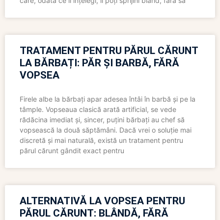
care, odată ce îl înțelegi, îl poți sprijini blând, fără să
TRATAMENT PENTRU PĂRUL CĂRUNT
LA BĂRBAȚI: PĂR ȘI BARBĂ, FĂRĂ
VOPSEA
Firele albe la bărbați apar adesea întâi în barbă și pe la
tâmple. Vopseaua clasică arată artificial, se vede
rădăcina imediat și, sincer, puțini bărbați au chef să
vopsească la două săptămâni. Dacă vrei o soluție mai
discretă și mai naturală, există un tratament pentru
părul cărunt gândit exact pentru
ALTERNATIVĂ LA VOPSEA PENTRU
PĂRUL CĂRUNT: BLÂNDĂ, FĂRĂ