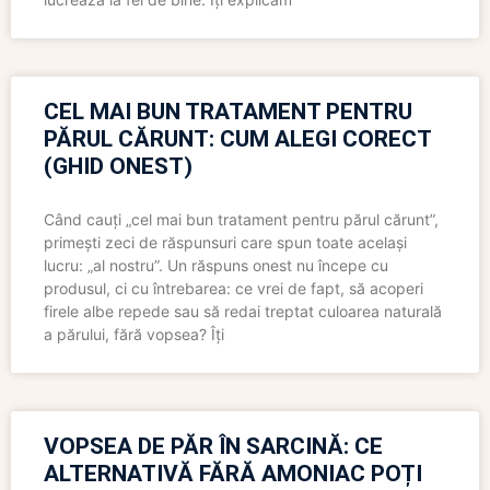
CEL MAI BUN TRATAMENT PENTRU
PĂRUL CĂRUNT: CUM ALEGI CORECT
(GHID ONEST)
Când cauți „cel mai bun tratament pentru părul cărunt”,
primești zeci de răspunsuri care spun toate același
lucru: „al nostru”. Un răspuns onest nu începe cu
produsul, ci cu întrebarea: ce vrei de fapt, să acoperi
firele albe repede sau să redai treptat culoarea naturală
a părului, fără vopsea? Îți
VOPSEA DE PĂR ÎN SARCINĂ: CE
ALTERNATIVĂ FĂRĂ AMONIAC POȚI