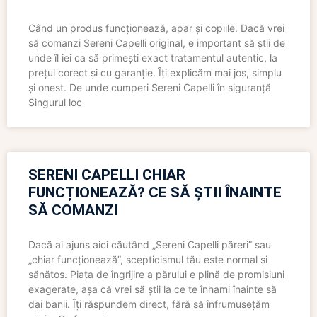
Când un produs funcționează, apar și copiile. Dacă vrei
să comanzi Sereni Capelli original, e important să știi de
unde îl iei ca să primești exact tratamentul autentic, la
prețul corect și cu garanție. Îți explicăm mai jos, simplu
și onest. De unde cumperi Sereni Capelli în siguranță
Singurul loc
SERENI CAPELLI CHIAR
FUNCȚIONEAZĂ? CE SĂ ȘTII ÎNAINTE
SĂ COMANZI
Dacă ai ajuns aici căutând „Sereni Capelli păreri” sau
„chiar funcționează”, scepticismul tău este normal și
sănătos. Piața de îngrijire a părului e plină de promisiuni
exagerate, așa că vrei să știi la ce te înhami înainte să
dai banii. Îți răspundem direct, fără să înfrumusețăm