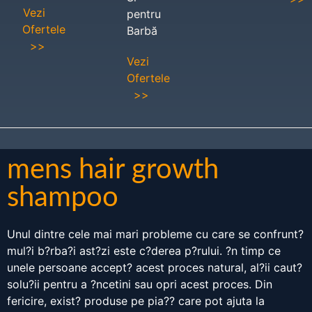
Vezi
pentru
Ofertele
Barbă
>>
Vezi
Ofertele
>>
mens hair growth
shampoo
Unul dintre cele mai mari probleme cu care se confrunt?
mul?i b?rba?i ast?zi este c?derea p?rului. ?n timp ce
unele persoane accept? acest proces natural, al?ii caut?
solu?ii pentru a ?ncetini sau opri acest proces. Din
fericire, exist? produse pe pia?? care pot ajuta la