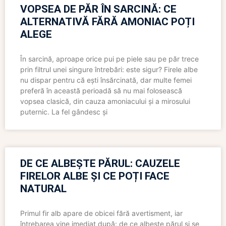
VOPSEA DE PĂR ÎN SARCINĂ: CE
ALTERNATIVĂ FĂRĂ AMONIAC POȚI
ALEGE
În sarcină, aproape orice pui pe piele sau pe păr trece
prin filtrul unei singure întrebări: este sigur? Firele albe
nu dispar pentru că ești însărcinată, dar multe femei
preferă în această perioadă să nu mai folosească
vopsea clasică, din cauza amoniacului și a mirosului
puternic. La fel gândesc și
DE CE ALBEȘTE PĂRUL: CAUZELE
FIRELOR ALBE ȘI CE POȚI FACE
NATURAL
Primul fir alb apare de obicei fără avertisment, iar
întrebarea vine imediat după: de ce albește părul și se