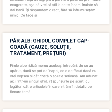
exagerate, așa că vrei să știi la ce te înhami înainte să
dai banii. Îți răspundem direct, fără să înfrumusețăm
nimic. Ce face și
PĂR ALB: GHIDUL COMPLET CAP-
COADĂ (CAUZE, SOLUȚII,
TRATAMENT, PREȚURI)
Firele albe ridică mereu aceleași întrebări: de ce au
apărut, dacă se pot da înapoi, ce e de făcut dacă nu
vrei vopsea și cât costă o soluție serioasă. Am adunat
aici, într-un singur ghid, răspunsurile pe scurt, cu
legături către articolele în care intrăm în detaliu pe
fiecare temă.