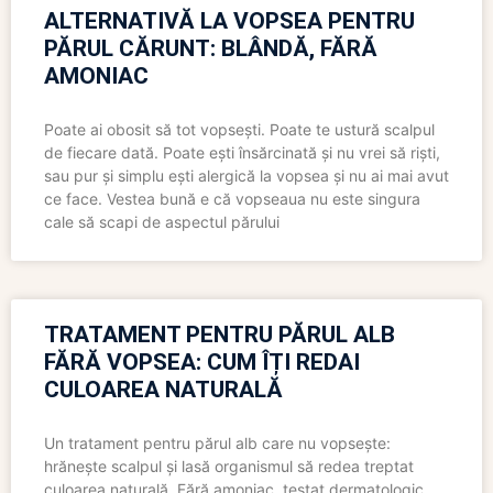
ALTERNATIVĂ LA VOPSEA PENTRU
PĂRUL CĂRUNT: BLÂNDĂ, FĂRĂ
AMONIAC
Poate ai obosit să tot vopsești. Poate te ustură scalpul
de fiecare dată. Poate ești însărcinată și nu vrei să riști,
sau pur și simplu ești alergică la vopsea și nu ai mai avut
ce face. Vestea bună e că vopseaua nu este singura
cale să scapi de aspectul părului
TRATAMENT PENTRU PĂRUL ALB
FĂRĂ VOPSEA: CUM ÎȚI REDAI
CULOAREA NATURALĂ
Un tratament pentru părul alb care nu vopsește:
hrănește scalpul și lasă organismul să redea treptat
culoarea naturală. Fără amoniac, testat dermatologic,