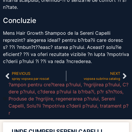
irita?ia scalpului, oferindu-?i o senza?ie de confort ?i s?
n?tate.
Concluzie
Mens Hair Growth Shampoo de la Sereni Capelli
reprezint? alegerea ideal? pentru b?rba?ii care doresc
s? ??i ?mbun?t??easc? starea p?rului. Aceast? solu?ie
eficient? ??i va oferi rezultate vizibile ?n lupta ?mpotriva
c?derii p?rului ?i ??i va reda ?ncrederea.
PREVIOUS
NEXT
spray vopsea par roscat
vopsea subrina catalog
?ampon pentru cre?terea p?rului
,
?ngrijirea p?rului
,
C?
dere p?rului
,
c?derea p?rului la b?rba?i
,
p?r s?n?tos
,
Produse de ?ngrijire
,
regenerarea p?rului
,
Sereni
Capelli
,
Solu?ii ?mpotriva c?derii p?rului
,
tratament p?
r
UNDE CUMPERI SERENI CAPELLI