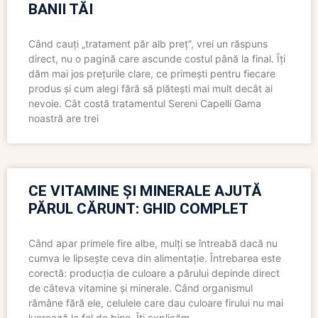
BANII TĂI
Când cauți „tratament păr alb preț”, vrei un răspuns
direct, nu o pagină care ascunde costul până la final. Îți
dăm mai jos prețurile clare, ce primești pentru fiecare
produs și cum alegi fără să plătești mai mult decât ai
nevoie. Cât costă tratamentul Sereni Capelli Gama
noastră are trei
CE VITAMINE ȘI MINERALE AJUTĂ
PĂRUL CĂRUNT: GHID COMPLET
Când apar primele fire albe, mulți se întreabă dacă nu
cumva le lipsește ceva din alimentație. Întrebarea este
corectă: producția de culoare a părului depinde direct
de câteva vitamine și minerale. Când organismul
rămâne fără ele, celulele care dau culoare firului nu mai
lucrează la fel de bine. Îți explicăm