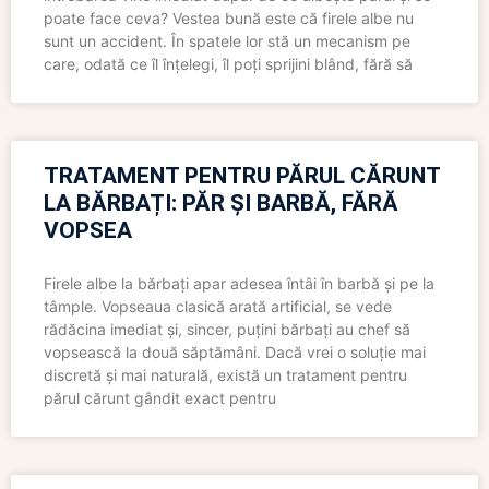
poate face ceva? Vestea bună este că firele albe nu
sunt un accident. În spatele lor stă un mecanism pe
care, odată ce îl înțelegi, îl poți sprijini blând, fără să
TRATAMENT PENTRU PĂRUL CĂRUNT
LA BĂRBAȚI: PĂR ȘI BARBĂ, FĂRĂ
VOPSEA
Firele albe la bărbați apar adesea întâi în barbă și pe la
tâmple. Vopseaua clasică arată artificial, se vede
rădăcina imediat și, sincer, puțini bărbați au chef să
vopsească la două săptămâni. Dacă vrei o soluție mai
discretă și mai naturală, există un tratament pentru
părul cărunt gândit exact pentru