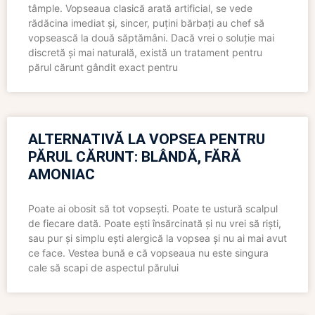
tâmple. Vopseaua clasică arată artificial, se vede
rădăcina imediat și, sincer, puțini bărbați au chef să
vopsească la două săptămâni. Dacă vrei o soluție mai
discretă și mai naturală, există un tratament pentru
părul cărunt gândit exact pentru
ALTERNATIVĂ LA VOPSEA PENTRU
PĂRUL CĂRUNT: BLÂNDĂ, FĂRĂ
AMONIAC
Poate ai obosit să tot vopsești. Poate te ustură scalpul
de fiecare dată. Poate ești însărcinată și nu vrei să riști,
sau pur și simplu ești alergică la vopsea și nu ai mai avut
ce face. Vestea bună e că vopseaua nu este singura
cale să scapi de aspectul părului