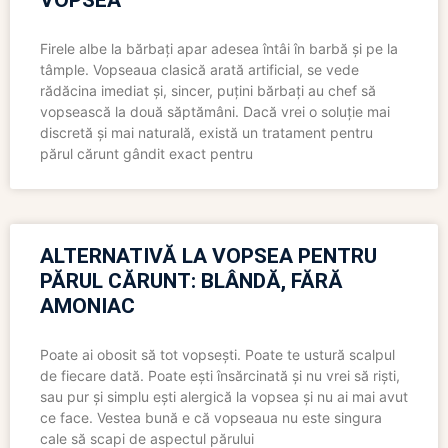
VOPSEA
Firele albe la bărbați apar adesea întâi în barbă și pe la
tâmple. Vopseaua clasică arată artificial, se vede
rădăcina imediat și, sincer, puțini bărbați au chef să
vopsească la două săptămâni. Dacă vrei o soluție mai
discretă și mai naturală, există un tratament pentru
părul cărunt gândit exact pentru
ALTERNATIVĂ LA VOPSEA PENTRU
PĂRUL CĂRUNT: BLÂNDĂ, FĂRĂ
AMONIAC
Poate ai obosit să tot vopsești. Poate te ustură scalpul
de fiecare dată. Poate ești însărcinată și nu vrei să riști,
sau pur și simplu ești alergică la vopsea și nu ai mai avut
ce face. Vestea bună e că vopseaua nu este singura
cale să scapi de aspectul părului