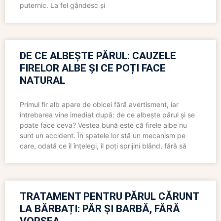
puternic. La fel gândesc și
DE CE ALBEȘTE PĂRUL: CAUZELE
FIRELOR ALBE ȘI CE POȚI FACE
NATURAL
Primul fir alb apare de obicei fără avertisment, iar
întrebarea vine imediat după: de ce albește părul și se
poate face ceva? Vestea bună este că firele albe nu
sunt un accident. În spatele lor stă un mecanism pe
care, odată ce îl înțelegi, îl poți sprijini blând, fără să
TRATAMENT PENTRU PĂRUL CĂRUNT
LA BĂRBAȚI: PĂR ȘI BARBĂ, FĂRĂ