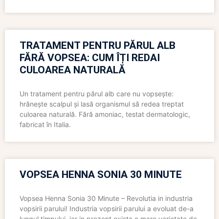
TRATAMENT PENTRU PĂRUL ALB
FĂRĂ VOPSEA: CUM ÎȚI REDAI
CULOAREA NATURALĂ
Un tratament pentru părul alb care nu vopsește:
hrănește scalpul și lasă organismul să redea treptat
culoarea naturală. Fără amoniac, testat dermatologic,
fabricat în Italia.
VOPSEA HENNA SONIA 30 MINUTE
Vopsea Henna Sonia 30 Minute – Revolutia in industria
vopsirii parului! Industria vopsirii parului a evoluat de-a
lungul timpului, iar in prezent exista o mare varietate de