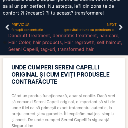
sa ai un par perfect. Nu astepta, ie?i din zona ta de
confort ?i ?ncearc? ?i tu aceast? transformare!
PREVIOUS
NEXT
forcapil concentratie
gerovital lotiune cu petroleum pareri
Dandruff treatment
,
dermatitis treatment
,
hair care
,
Hair Color
,
hair products
,
Hair regrowth
,
self haircut
,
Sereni Capelli
,
tag-uri
,
transformed hair
UNDE CUMPERI SERENI CAPELLI
ORIGINAL ȘI CUM EVIȚI PRODUSELE
CONTRAFĂCUTE
Când un produs funcționează, apar și copiile. Dacă vrei
să comanzi Sereni Capelli original, e important să știi de
unde îl iei ca să primești exact tratamentul autentic, la
prețul corect și cu garanție. Îți explicăm mai jos, simplu
și onest. De unde cumperi Sereni Capelli în siguranță
Singurul loc