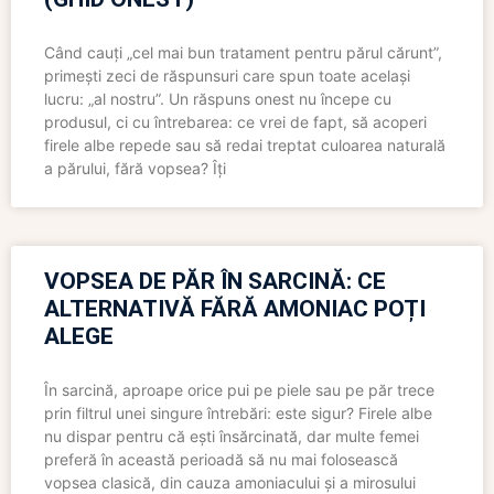
Când cauți „cel mai bun tratament pentru părul cărunt”,
primești zeci de răspunsuri care spun toate același
lucru: „al nostru”. Un răspuns onest nu începe cu
produsul, ci cu întrebarea: ce vrei de fapt, să acoperi
firele albe repede sau să redai treptat culoarea naturală
a părului, fără vopsea? Îți
VOPSEA DE PĂR ÎN SARCINĂ: CE
ALTERNATIVĂ FĂRĂ AMONIAC POȚI
ALEGE
În sarcină, aproape orice pui pe piele sau pe păr trece
prin filtrul unei singure întrebări: este sigur? Firele albe
nu dispar pentru că ești însărcinată, dar multe femei
preferă în această perioadă să nu mai folosească
vopsea clasică, din cauza amoniacului și a mirosului