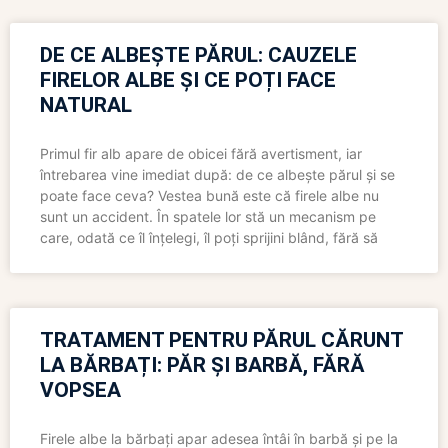
DE CE ALBEȘTE PĂRUL: CAUZELE
FIRELOR ALBE ȘI CE POȚI FACE
NATURAL
Primul fir alb apare de obicei fără avertisment, iar
întrebarea vine imediat după: de ce albește părul și se
poate face ceva? Vestea bună este că firele albe nu
sunt un accident. În spatele lor stă un mecanism pe
care, odată ce îl înțelegi, îl poți sprijini blând, fără să
TRATAMENT PENTRU PĂRUL CĂRUNT
LA BĂRBAȚI: PĂR ȘI BARBĂ, FĂRĂ
VOPSEA
Firele albe la bărbați apar adesea întâi în barbă și pe la