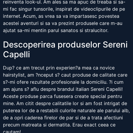
reinventa look-ul. Am ales sa ma apuc de treaba si sa-
mi fac singur tunsorile, inspirat de videoclipurile de pe
internet. Acum, as vrea sa va impartasesc povestea
acestei aventuri si sa va prezint produsele care m-au
ajutat sa-mi mentin parul sanatos si stralucitor.
Descoperirea produselor Sereni
Capelli
Dup? ce am trecut prin experien?a mea ca novice
hairstylist, am ?nceput s? caut produse de calitate care
s?-mi ofere rezultate profesionale la domiciliu. ?i cum
am ajuns s? aflu despre brandul italian Sereni Capelli!
Aceste produse parca fusesera create special pentru
mine. Am citit despre calitatile lor si am fost intrigat de
puterea lor de a restabili culorile naturale ale parului alb,
de a opri caderea firelor de par si de a trata afectiuni
precum matreata si dermatita. Erau exact ceea ce
cautam!