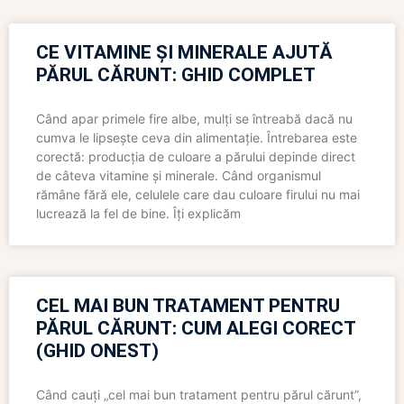
CE VITAMINE ȘI MINERALE AJUTĂ
PĂRUL CĂRUNT: GHID COMPLET
Când apar primele fire albe, mulți se întreabă dacă nu
cumva le lipsește ceva din alimentație. Întrebarea este
corectă: producția de culoare a părului depinde direct
de câteva vitamine și minerale. Când organismul
rămâne fără ele, celulele care dau culoare firului nu mai
lucrează la fel de bine. Îți explicăm
CEL MAI BUN TRATAMENT PENTRU
PĂRUL CĂRUNT: CUM ALEGI CORECT
(GHID ONEST)
Când cauți „cel mai bun tratament pentru părul cărunt”,