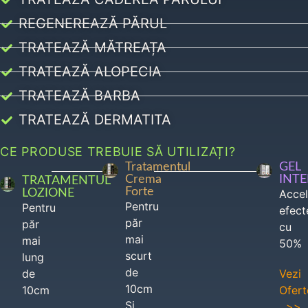
REGENEREAZĂ PĂRUL
TRATEAZĂ MĂTREAȚA
TRATEAZĂ ALOPECIA
TRATEAZĂ BARBA
TRATEAZĂ DERMATITA
CE PRODUSE TREBUIE SĂ UTILIZAȚI?
Tratamentul
GEL
Crema
INT
TRATAMENTUL
Forte
LOZIONE
Acce
Pentru
Pentru
efect
păr
păr
cu
mai
mai
50%
scurt
lung
de
de
Vezi
10cm
10cm
Ofert
Si
>>