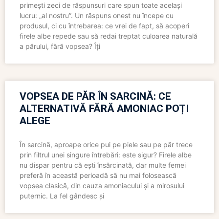
primești zeci de răspunsuri care spun toate același
lucru: „al nostru”. Un răspuns onest nu începe cu
produsul, ci cu întrebarea: ce vrei de fapt, să acoperi
firele albe repede sau să redai treptat culoarea naturală
a părului, fără vopsea? Îți
VOPSEA DE PĂR ÎN SARCINĂ: CE
ALTERNATIVĂ FĂRĂ AMONIAC POȚI
ALEGE
În sarcină, aproape orice pui pe piele sau pe păr trece
prin filtrul unei singure întrebări: este sigur? Firele albe
nu dispar pentru că ești însărcinată, dar multe femei
preferă în această perioadă să nu mai folosească
vopsea clasică, din cauza amoniacului și a mirosului
puternic. La fel gândesc și