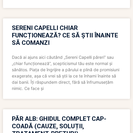
SERENI CAPELLI CHIAR
FUNCȚIONEAZĂ? CE SĂ ȘTII ÎNAINTE
SĂ COMANZI
Dacă ai ajuns aici căutând „Sereni Capelli păreri” sau
„chiar funcționează”, scepticismul tău este normal și
sănătos. Piața de îngrijire a părului e plină de promisiuni
exagerate, așa că vrei să știi la ce te înhami înainte să
dai banii. Îți răspundem direct, fără să înfrumusețăm
nimic. Ce face și
PĂR ALB: GHIDUL COMPLET CAP-
COADĂ (CAUZE, SOLUȚII,