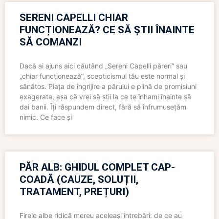
SERENI CAPELLI CHIAR
FUNCȚIONEAZĂ? CE SĂ ȘTII ÎNAINTE
SĂ COMANZI
Dacă ai ajuns aici căutând „Sereni Capelli păreri” sau
„chiar funcționează”, scepticismul tău este normal și
sănătos. Piața de îngrijire a părului e plină de promisiuni
exagerate, așa că vrei să știi la ce te înhami înainte să
dai banii. Îți răspundem direct, fără să înfrumusețăm
nimic. Ce face și
PĂR ALB: GHIDUL COMPLET CAP-
COADĂ (CAUZE, SOLUȚII,
TRATAMENT, PREȚURI)
Firele albe ridică mereu aceleași întrebări: de ce au