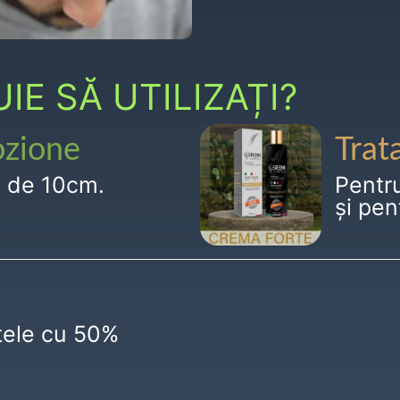
E SĂ UTILIZAȚI?
ozione
Trat
g de 10cm.
Pentr
și pen
ctele cu 50%