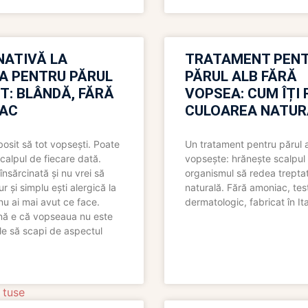
NATIVĂ LA
TRATAMENT PEN
A PENTRU PĂRUL
PĂRUL ALB FĂRĂ
T: BLÂNDĂ, FĂRĂ
VOPSEA: CUM ÎȚI 
AC
CULOAREA NATUR
bosit să tot vopsești. Poate
Un tratament pentru părul 
scalpul de fiecare dată.
vopsește: hrănește scalpul 
însărcinată și nu vrei să
organismul să redea trepta
pur și simplu ești alergică la
naturală. Fără amoniac, tes
nu ai mai avut ce face.
dermatologic, fabricat în Ita
nă e că vopseaua nu este
le să scapi de aspectul
 tuse