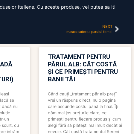
duselor italiene. Cu aceste produse, vei putea sa iti
NEXT
masca caderea parului femei
TRATAMENT PENTRU
OADĂ
PĂRUL ALB: CÂT COSTĂ
ȘI CE PRIMEȘTI PENTRU
URI)
BANII TĂI
leași
Când cauți „tratament păr alb preț”,
 dacă se
vrei un răspuns direct, nu o pagină
t dacă nu
care ascunde costul până la final. Îți
oluție
dăm mai jos prețurile clare, ce
tr-un
primești pentru fiecare produs și cum
 scurt, cu
alegi fără să plătești mai mult decât ai
care intrăm
nevoie. Cât costă tratamentul Sereni