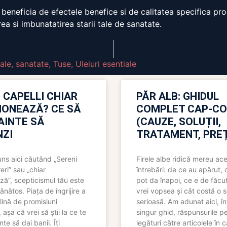
beneficia de efectele benefice si de calitatea specifica pro
rea si imbunatatirea starii tale de sanatate.
ale
,
sanatate
,
Tuse
,
Uleiuri esentiale
 CAPELLI CHIAR
PĂR ALB: GHIDUL
IONEAZĂ? CE SĂ
COMPLET CAP-C
NAINTE SĂ
(CAUZE, SOLUȚII,
ZI
TRATAMENT, PREȚ
uns aici căutând „Sereni
Firele albe ridică mereu ace
eri” sau „chiar
întrebări: de ce au apărut,
ză”, scepticismul tău este
pot da înapoi, ce e de făcu
ănătos. Piața de îngrijire a
vrei vopsea și cât costă o s
lină de promisiuni
serioasă. Am adunat aici, în
așa că vrei să știi la ce te
singur ghid, răspunsurile pe
nte să dai banii. Îți
legături către articolele în 