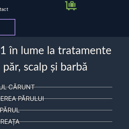
tact
 1 în lume la tratamente
 păr, scalp și barbă
UL CĂRUNT
EREA PĂRULUI
PĂRUL
REAȚA