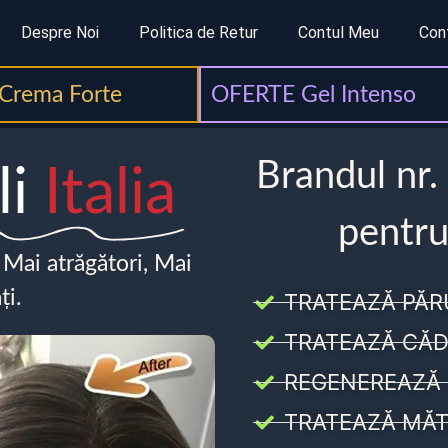
Despre Noi
Politica de Retur
Contul Meu
Con
Crema Forte
OFERTE Gel Intenso
Brandul nr.
li
Italia
pentru
, Mai atrăgători, Mai
ți.
TRATEAZĂ PĂR
TRATEAZĂ CĂD
REGENEREAZĂ 
TRATEAZĂ MĂT