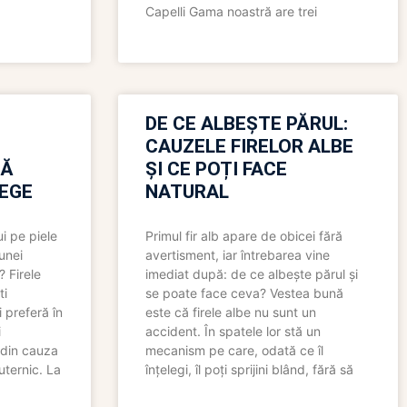
Capelli Gama noastră are trei
N
DE CE ALBEȘTE PĂRUL:
CAUZELE FIRELOR ALBE
RĂ
ȘI CE POȚI FACE
LEGE
NATURAL
i pe piele
Primul fir alb apare de obicei fără
 unei
avertisment, iar întrebarea vine
? Firele
imediat după: de ce albește părul și
ti
se poate face ceva? Vestea bună
 preferă în
este că firele albe nu sunt un
i
accident. În spatele lor stă un
 din cauza
mecanism pe care, odată ce îl
uternic. La
înțelegi, îl poți sprijini blând, fără să