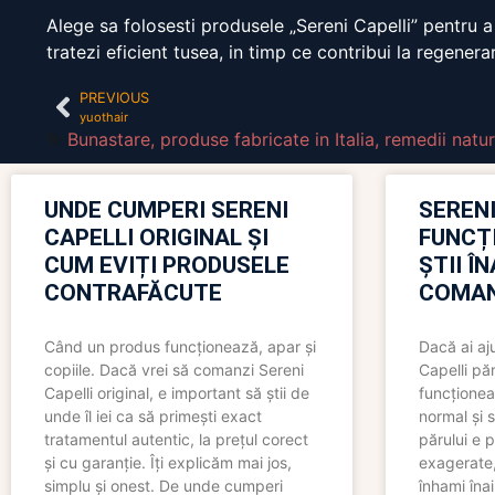
Alege sa folosesti produsele „Sereni Capelli” pentru a 
tratezi eficient tusea, in timp ce contribui la regenera
PREVIOUS
yuothair
Bunastare
,
produse fabricate in Italia
,
remedii natur
UNDE CUMPERI SERENI
SERENI
CAPELLI ORIGINAL ȘI
FUNCȚ
CUM EVIȚI PRODUSELE
ȘTII Î
CONTRAFĂCUTE
COMAN
Când un produs funcționează, apar și
Dacă ai aj
copiile. Dacă vrei să comanzi Sereni
Capelli păr
Capelli original, e important să știi de
funcționea
unde îl iei ca să primești exact
normal și s
tratamentul autentic, la prețul corect
părului e p
și cu garanție. Îți explicăm mai jos,
exagerate, 
simplu și onest. De unde cumperi
înhami înai