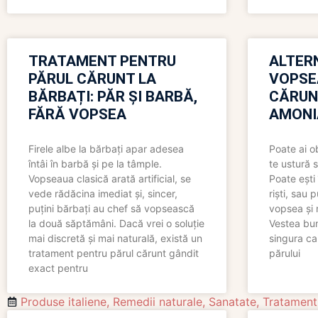
TRATAMENT PENTRU
ALTER
PĂRUL CĂRUNT LA
VOPSE
BĂRBAȚI: PĂR ȘI BARBĂ,
CĂRUN
FĂRĂ VOPSEA
AMONI
Firele albe la bărbați apar adesea
Poate ai o
întâi în barbă și pe la tâmple.
te ustură 
Vopseaua clasică arată artificial, se
Poate ești 
vede rădăcina imediat și, sincer,
riști, sau 
puțini bărbați au chef să vopsească
vopsea și 
la două săptămâni. Dacă vrei o soluție
Vestea bu
mai discretă și mai naturală, există un
singura ca
tratament pentru părul cărunt gândit
părului
exact pentru
Produse italiene
,
Remedii naturale
,
Sanatate
,
Tratament