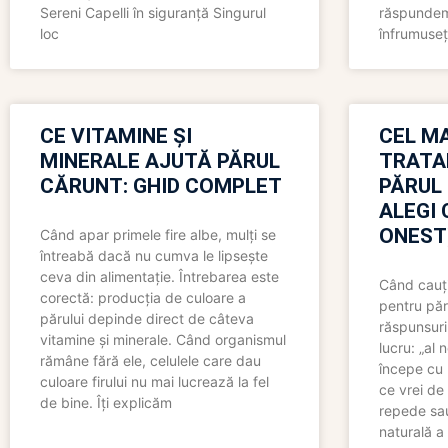
Sereni Capelli în siguranță Singurul
răspundem 
loc
înfrumuseț
CE VITAMINE ȘI
CEL MA
MINERALE AJUTĂ PĂRUL
TRATA
CĂRUNT: GHID COMPLET
PĂRUL
ALEGI 
ONEST
Când apar primele fire albe, mulți se
întreabă dacă nu cumva le lipsește
ceva din alimentație. Întrebarea este
Când cauți
corectă: producția de culoare a
pentru păr
părului depinde direct de câteva
răspunsuri
vitamine și minerale. Când organismul
lucru: „al
rămâne fără ele, celulele care dau
începe cu 
culoare firului nu mai lucrează la fel
ce vrei de 
de bine. Îți explicăm
repede sau
naturală a 