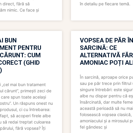
direct, fără să
în detaliu pe fiecare temă.
ăm nimic. Ce face și
I BUN
VOPSEA DE PĂR Î
MENT PENTRU
SARCINĂ: CE
 CĂRUNT: CUM
ALTERNATIVĂ FĂ
CORECT (GHID
AMONIAC POȚI A
)
În sarcină, aproape orice pu
sau pe păr trece prin filtrul
 „cel mai bun tratament
singure întrebări: este sigur
ul cărunt”, primești zeci de
albe nu dispar pentru că eș
 care spun toate același
însărcinată, dar multe femei
 nostru”. Un răspuns onest nu
această perioadă să nu ma
produsul, ci cu întrebarea:
folosească vopsea clasică,
fapt, să acoperi firele albe
amoniacului și a mirosului p
 să redai treptat culoarea
fel gândesc și
părului, fără vopsea? Îți