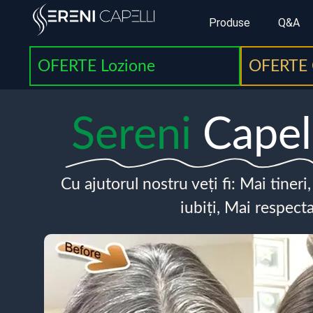
Produse
Q&A
OFERTE Lozione
OFERTE 
Sereni
Capel
Cu ajutorul nostru veți fi: Mai tineri
iubiți, Mai respecta