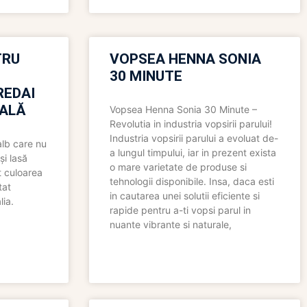
TRU
VOPSEA HENNA SONIA
30 MINUTE
REDAI
ALĂ
Vopsea Henna Sonia 30 Minute –
Revolutia in industria vopsirii parului!
Industria vopsirii parului a evoluat de-
alb care nu
a lungul timpului, iar in prezent exista
și lasă
o mare varietate de produse si
t culoarea
tehnologii disponibile. Insa, daca esti
tat
in cautarea unei solutii eficiente si
lia.
rapide pentru a-ti vopsi parul in
nuante vibrante si naturale,