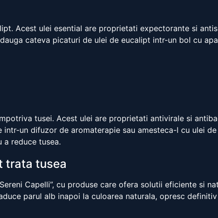
ipt. Acest ulei esential are proprietati expectorante si anti
adauga cateva picaturi de ulei de eucalipt intr-un bol cu apa 
impotriva tusei. Acest ulei are proprietati antivirale si antib
ee intr-un difuzor de aromaterapie sau amesteca-l cu ulei de 
u a reduce tusea.
t trata tusea
ereni Capelli”, cu produse care ofera solutii eficiente si na
eaduce parul alb inapoi la culoarea naturala, opresc definiti