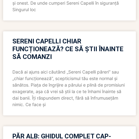
și onest. De unde cumperi Sereni Capelli în siguranță
Singurul loc
SERENI CAPELLI CHIAR
FUNCȚIONEAZĂ? CE SĂ ȘTII ÎNAINTE
SĂ COMANZI
Dacă ai ajuns aici căutând „Sereni Capelli păreri” sau
„chiar funcționează”, scepticismul tău este normal și
sănătos. Piața de îngrijire a părului e plină de promisiuni
exagerate, așa că vrei să știi la ce te înhami înainte să
dai banii. Îți răspundem direct, fără să înfrumusețăm
nimic. Ce face și
PĂR ALB: GHIDUL COMPLET CAP-