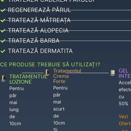
REGENEREAZĂ PĂRUL
TRATEAZĂ MĂTREAȚA
TRATEAZĂ ALOPECIA
TRATEAZĂ BARBA
TRATEAZĂ DERMATITA
CE PRODUSE TREBUIE SĂ UTILIZAȚI?
Tratamentul
GEL
Crema
INT
TRATAMENTUL
Forte
LOZIONE
Acce
Pentru
Pentru
efect
păr
păr
cu
mai
mai
50%
scurt
lung
de
de
Vezi
10cm
10cm
Ofert
Si
>>