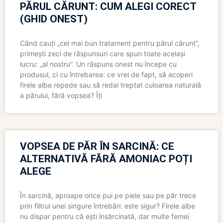
PĂRUL CĂRUNT: CUM ALEGI CORECT
(GHID ONEST)
Când cauți „cel mai bun tratament pentru părul cărunt”,
primești zeci de răspunsuri care spun toate același
lucru: „al nostru”. Un răspuns onest nu începe cu
produsul, ci cu întrebarea: ce vrei de fapt, să acoperi
firele albe repede sau să redai treptat culoarea naturală
a părului, fără vopsea? Îți
VOPSEA DE PĂR ÎN SARCINĂ: CE
ALTERNATIVĂ FĂRĂ AMONIAC POȚI
ALEGE
În sarcină, aproape orice pui pe piele sau pe păr trece
prin filtrul unei singure întrebări: este sigur? Firele albe
nu dispar pentru că ești însărcinată, dar multe femei