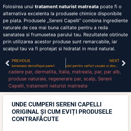
Folosirea unui
tratament naturist matreata
poate fi o
alternativa excelenta la produsele chimice disponibile
pe piata. Produsele „Sereni Capelli” combina ingrediente
naturale de cea mai buna calitate pentru a reda
sanatatea si frumusetea parului tau. Rezultatele obtinute
prin utilizarea acestor produse sunt remarcabile, iar
scalpul tau va fi protejat si hidratat in mod natural.
PREVIOUS
NEXT
kerastase densifique pareri
ulei pentru varfuri uscate si despicate
cadere par
,
dermatita
,
Italia
,
matreata
,
par
,
par alb
,
produse naturale
,
regenerare par
,
scalp
,
Sereni
Capelli
,
tratament naturist matreata
UNDE CUMPERI SERENI CAPELLI
ORIGINAL ȘI CUM EVIȚI PRODUSELE
CONTRAFĂCUTE