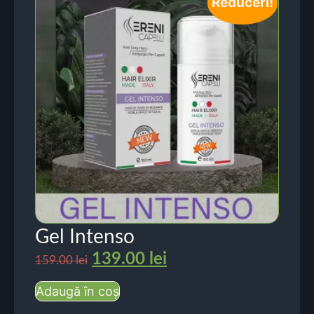
Reduceri!
Gel Intenso
139.00
lei
159.00
lei
Adaugă în coș