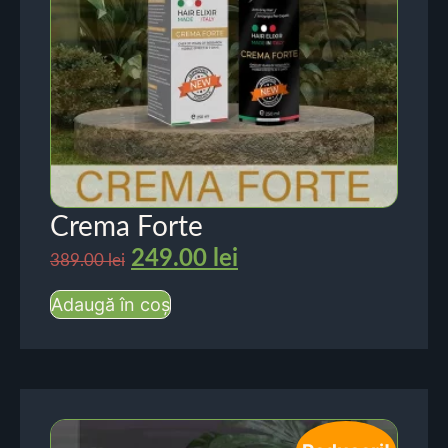
Crema Forte
249.00
lei
389.00
lei
Adaugă în coș