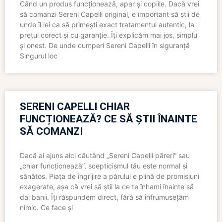
Când un produs funcționează, apar și copiile. Dacă vrei
să comanzi Sereni Capelli original, e important să știi de
unde îl iei ca să primești exact tratamentul autentic, la
prețul corect și cu garanție. Îți explicăm mai jos, simplu
și onest. De unde cumperi Sereni Capelli în siguranță
Singurul loc
SERENI CAPELLI CHIAR
FUNCȚIONEAZĂ? CE SĂ ȘTII ÎNAINTE
SĂ COMANZI
Dacă ai ajuns aici căutând „Sereni Capelli păreri” sau
„chiar funcționează”, scepticismul tău este normal și
sănătos. Piața de îngrijire a părului e plină de promisiuni
exagerate, așa că vrei să știi la ce te înhami înainte să
dai banii. Îți răspundem direct, fără să înfrumusețăm
nimic. Ce face și