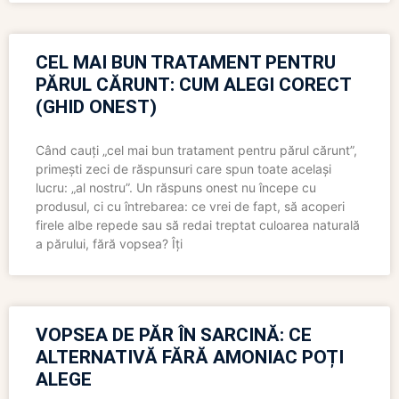
CEL MAI BUN TRATAMENT PENTRU
PĂRUL CĂRUNT: CUM ALEGI CORECT
(GHID ONEST)
Când cauți „cel mai bun tratament pentru părul cărunt”,
primești zeci de răspunsuri care spun toate același
lucru: „al nostru”. Un răspuns onest nu începe cu
produsul, ci cu întrebarea: ce vrei de fapt, să acoperi
firele albe repede sau să redai treptat culoarea naturală
a părului, fără vopsea? Îți
VOPSEA DE PĂR ÎN SARCINĂ: CE
ALTERNATIVĂ FĂRĂ AMONIAC POȚI
ALEGE