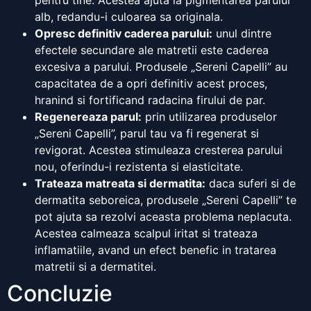
pentru tine. Acestea ajuta la pigmentarea parului
alb, redandu-i culoarea sa originala.
Opresc definitiv caderea parului:
unul dintre
efectele secundare ale matretii este caderea
excesiva a parului. Produsele „Sereni Capelli” au
capacitatea de a opri definitiv acest proces,
hranind si fortificand radacina firului de par.
Regenereaza parul:
prin utilizarea produselor
„Sereni Capelli”, parul tau va fi regenerat si
revigorat. Acestea stimuleaza cresterea parului
nou, oferindu-i rezistenta si elasticitate.
Trateaza matreata si dermatita:
daca suferi si de
dermatita seboreica, produsele „Sereni Capelli” te
pot ajuta sa rezolvi aceasta problema neplacuta.
Acestea calmeaza scalpul iritat si trateaza
inflamatiile, avand un efect benefic in tratarea
matretii si a dermatitei.
Concluzie