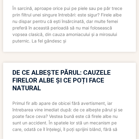
În sarcină, aproape orice pui pe piele sau pe păr trece
prin filtrul unei singure întrebări: este sigur? Firele albe
nu dispar pentru că ești însărcinată, dar multe femei
preferă în această perioadă să nu mai folosească
vopsea clasică, din cauza amoniacului și a mirosului
puternic. La fel gândesc și
DE CE ALBEȘTE PĂRUL: CAUZELE
FIRELOR ALBE ȘI CE POȚI FACE
NATURAL
Primul fir alb apare de obicei fără avertisment, iar
întrebarea vine imediat după: de ce albește părul și se
poate face ceva? Vestea bună este că firele albe nu
sunt un accident. În spatele lor stă un mecanism pe
care, odată ce îl înțelegi, îl poți sprijini blând, fără să