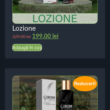
Lozione
199.00
lei
329.00
lei
Adaugă în coș
Reduceri!