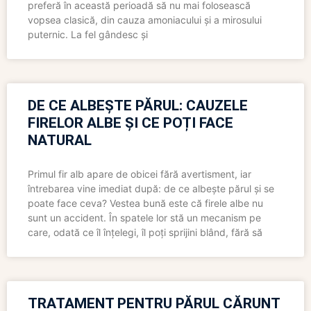
preferă în această perioadă să nu mai folosească
vopsea clasică, din cauza amoniacului și a mirosului
puternic. La fel gândesc și
DE CE ALBEȘTE PĂRUL: CAUZELE
FIRELOR ALBE ȘI CE POȚI FACE
NATURAL
Primul fir alb apare de obicei fără avertisment, iar
întrebarea vine imediat după: de ce albește părul și se
poate face ceva? Vestea bună este că firele albe nu
sunt un accident. În spatele lor stă un mecanism pe
care, odată ce îl înțelegi, îl poți sprijini blând, fără să
TRATAMENT PENTRU PĂRUL CĂRUNT