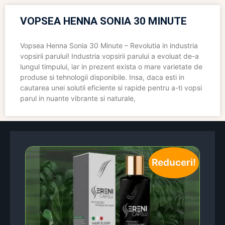
VOPSEA HENNA SONIA 30 MINUTE
Vopsea Henna Sonia 30 Minute – Revolutia in industria
vopsirii parului! Industria vopsirii parului a evoluat de-a
lungul timpului, iar in prezent exista o mare varietate de
produse si tehnologii disponibile. Insa, daca esti in
cautarea unei solutii eficiente si rapide pentru a-ti vopsi
parul in nuante vibrante si naturale,
Reduceri!