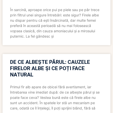
În sarcină, aproape orice pui pe piele sau pe păr trece
prin filtrul unei singure întrebări: este sigur? Firele albe
nu dispar pentru că ești însărcinată, dar multe femei
preferă în această perioadă să nu mai folosească
vopsea clasică, din cauza amoniacului și a mirosului
puternic. La fel gândesc și
DE CE ALBEȘTE PĂRUL: CAUZELE
FIRELOR ALBE ȘI CE POȚI FACE
NATURAL
Primul fir alb apare de obicei fără avertisment, iar
întrebarea vine imediat după: de ce albește părul și se
poate face ceva? Vestea bună este că firele albe nu
sunt un accident. În spatele lor stă un mecanism pe
care, odată ce îl înțelegi, îl poți sprijini blând, fără să