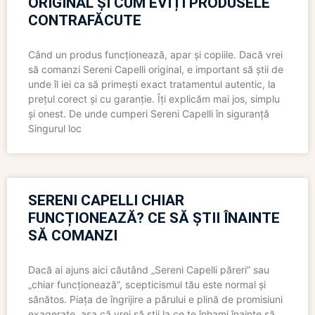
ORIGINAL ȘI CUM EVIȚI PRODUSELE
CONTRAFĂCUTE
Când un produs funcționează, apar și copiile. Dacă vrei
să comanzi Sereni Capelli original, e important să știi de
unde îl iei ca să primești exact tratamentul autentic, la
prețul corect și cu garanție. Îți explicăm mai jos, simplu
și onest. De unde cumperi Sereni Capelli în siguranță
Singurul loc
SERENI CAPELLI CHIAR
FUNCȚIONEAZĂ? CE SĂ ȘTII ÎNAINTE
SĂ COMANZI
Dacă ai ajuns aici căutând „Sereni Capelli păreri” sau
„chiar funcționează”, scepticismul tău este normal și
sănătos. Piața de îngrijire a părului e plină de promisiuni
exagerate, așa că vrei să știi la ce te înhami înainte să