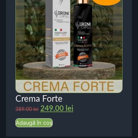
Crema Forte
249.00
lei
389.00
lei
Adaugă în coș