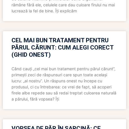
rămâne fără ele, celulele care dau culoare firului nu mai
lucrează la fel de bine. Îți explicăm
CEL MAI BUN TRATAMENT PENTRU
PĂRUL CĂRUNT: CUM ALEGI CORECT
(GHID ONEST)
Când cauți „cel mai bun tratament pentru părul cărunt”,
primești zeci de răspunsuri care spun toate același
lucru: „al nostru”. Un răspuns onest nu începe cu
produsul, ci cu întrebarea: ce vrei de fapt, să acoperi
firele albe repede sau să redai treptat culoarea naturală
a părului, fără vopsea? Îți
VOPSEA DE PĂR ÎN SARCINĂ: CE