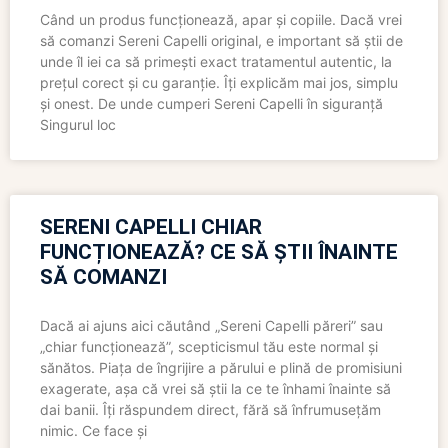
Când un produs funcționează, apar și copiile. Dacă vrei
să comanzi Sereni Capelli original, e important să știi de
unde îl iei ca să primești exact tratamentul autentic, la
prețul corect și cu garanție. Îți explicăm mai jos, simplu
și onest. De unde cumperi Sereni Capelli în siguranță
Singurul loc
SERENI CAPELLI CHIAR
FUNCȚIONEAZĂ? CE SĂ ȘTII ÎNAINTE
SĂ COMANZI
Dacă ai ajuns aici căutând „Sereni Capelli păreri” sau
„chiar funcționează”, scepticismul tău este normal și
sănătos. Piața de îngrijire a părului e plină de promisiuni
exagerate, așa că vrei să știi la ce te înhami înainte să
dai banii. Îți răspundem direct, fără să înfrumusețăm
nimic. Ce face și