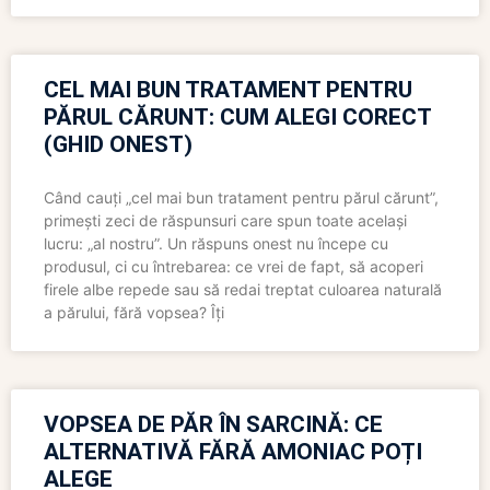
CEL MAI BUN TRATAMENT PENTRU
PĂRUL CĂRUNT: CUM ALEGI CORECT
(GHID ONEST)
Când cauți „cel mai bun tratament pentru părul cărunt”,
primești zeci de răspunsuri care spun toate același
lucru: „al nostru”. Un răspuns onest nu începe cu
produsul, ci cu întrebarea: ce vrei de fapt, să acoperi
firele albe repede sau să redai treptat culoarea naturală
a părului, fără vopsea? Îți
VOPSEA DE PĂR ÎN SARCINĂ: CE
ALTERNATIVĂ FĂRĂ AMONIAC POȚI
ALEGE