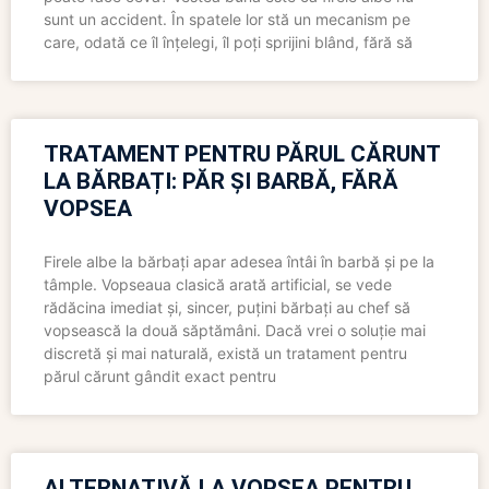
sunt un accident. În spatele lor stă un mecanism pe
care, odată ce îl înțelegi, îl poți sprijini blând, fără să
TRATAMENT PENTRU PĂRUL CĂRUNT
LA BĂRBAȚI: PĂR ȘI BARBĂ, FĂRĂ
VOPSEA
Firele albe la bărbați apar adesea întâi în barbă și pe la
tâmple. Vopseaua clasică arată artificial, se vede
rădăcina imediat și, sincer, puțini bărbați au chef să
vopsească la două săptămâni. Dacă vrei o soluție mai
discretă și mai naturală, există un tratament pentru
părul cărunt gândit exact pentru
ALTERNATIVĂ LA VOPSEA PENTRU