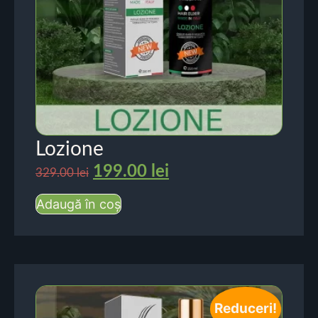
Lozione
199.00
lei
329.00
lei
Adaugă în coș
Reduceri!