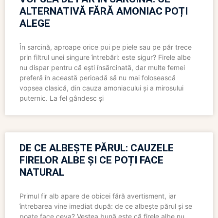
ALTERNATIVĂ FĂRĂ AMONIAC POȚI
ALEGE
În sarcină, aproape orice pui pe piele sau pe păr trece
prin filtrul unei singure întrebări: este sigur? Firele albe
nu dispar pentru că ești însărcinată, dar multe femei
preferă în această perioadă să nu mai folosească
vopsea clasică, din cauza amoniacului și a mirosului
puternic. La fel gândesc și
DE CE ALBEȘTE PĂRUL: CAUZELE
FIRELOR ALBE ȘI CE POȚI FACE
NATURAL
Primul fir alb apare de obicei fără avertisment, iar
întrebarea vine imediat după: de ce albește părul și se
poate face ceva? Vestea bună este că firele albe nu