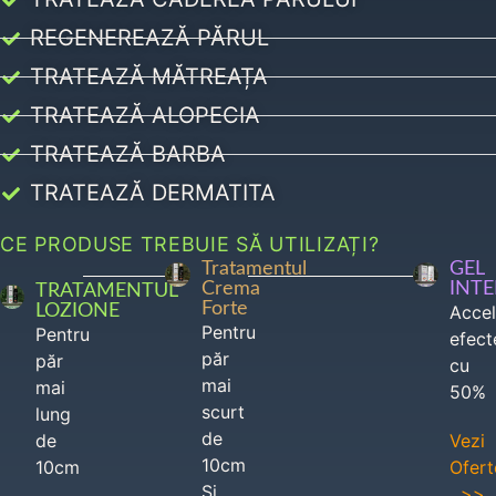
REGENEREAZĂ PĂRUL
TRATEAZĂ MĂTREAȚA
TRATEAZĂ ALOPECIA
TRATEAZĂ BARBA
TRATEAZĂ DERMATITA
CE PRODUSE TREBUIE SĂ UTILIZAȚI?
Tratamentul
GEL
Crema
INT
TRATAMENTUL
Forte
LOZIONE
Acce
Pentru
Pentru
efect
păr
păr
cu
mai
mai
50%
scurt
lung
de
de
Vezi
10cm
10cm
Ofert
Si
>>