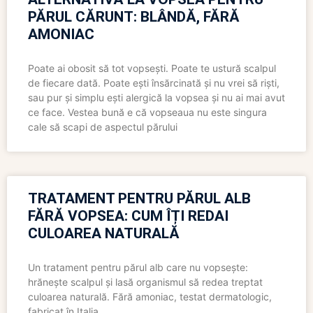
PĂRUL CĂRUNT: BLÂNDĂ, FĂRĂ
AMONIAC
Poate ai obosit să tot vopsești. Poate te ustură scalpul
de fiecare dată. Poate ești însărcinată și nu vrei să riști,
sau pur și simplu ești alergică la vopsea și nu ai mai avut
ce face. Vestea bună e că vopseaua nu este singura
cale să scapi de aspectul părului
TRATAMENT PENTRU PĂRUL ALB
FĂRĂ VOPSEA: CUM ÎȚI REDAI
CULOAREA NATURALĂ
Un tratament pentru părul alb care nu vopsește:
hrănește scalpul și lasă organismul să redea treptat
culoarea naturală. Fără amoniac, testat dermatologic,
fabricat în Italia.