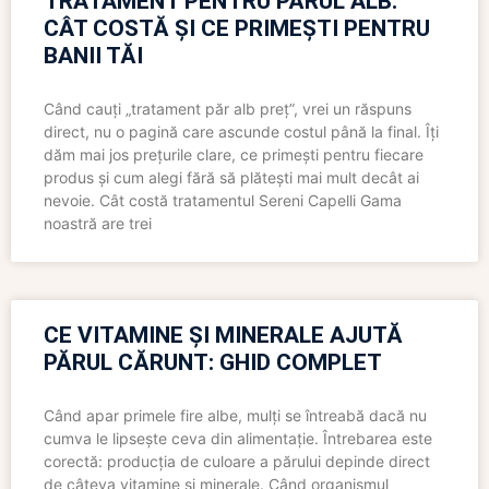
TRATAMENT PENTRU PĂRUL ALB:
CÂT COSTĂ ȘI CE PRIMEȘTI PENTRU
BANII TĂI
Când cauți „tratament păr alb preț”, vrei un răspuns
direct, nu o pagină care ascunde costul până la final. Îți
dăm mai jos prețurile clare, ce primești pentru fiecare
produs și cum alegi fără să plătești mai mult decât ai
nevoie. Cât costă tratamentul Sereni Capelli Gama
noastră are trei
CE VITAMINE ȘI MINERALE AJUTĂ
PĂRUL CĂRUNT: GHID COMPLET
Când apar primele fire albe, mulți se întreabă dacă nu
cumva le lipsește ceva din alimentație. Întrebarea este
corectă: producția de culoare a părului depinde direct
de câteva vitamine și minerale. Când organismul