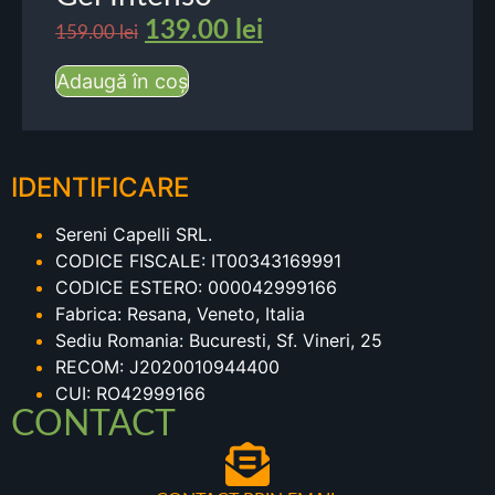
139.00
lei
159.00
lei
Adaugă în coș
IDENTIFICARE
Sereni Capelli SRL.
CODICE FISCALE: IT00343169991
CODICE ESTERO: 000042999166
Fabrica: Resana, Veneto, Italia
Sediu Romania: Bucuresti, Sf. Vineri, 25
RECOM: J2020010944400
CUI: RO42999166
CONTACT