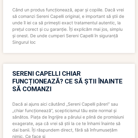
Când un produs funcționează, apar și copiile. Dacă vrei
să comanzi Sereni Capelli original, e important să știi de
unde îl iei ca să primești exact tratamentul autentic, la
prețul corect și cu garanție. Îți explicăm mai jos, simplu
și onest. De unde cumperi Sereni Capelli în siguranță
Singurul loc
SERENI CAPELLI CHIAR
FUNCȚIONEAZĂ? CE SĂ ȘTII ÎNAINTE
SĂ COMANZI
Dacă ai ajuns aici căutând „Sereni Capelli păreri” sau
„chiar funcționează”, scepticismul tău este normal și
sănătos. Piața de îngrijire a părului e plină de promisiuni
exagerate, așa că vrei să știi la ce te înhami înainte să
dai banii. Îți răspundem direct, fără să înfrumusețăm
nimic. Ce face și