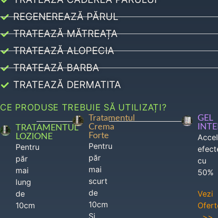
REGENEREAZĂ PĂRUL
TRATEAZĂ MĂTREAȚA
TRATEAZĂ ALOPECIA
TRATEAZĂ BARBA
TRATEAZĂ DERMATITA
CE PRODUSE TREBUIE SĂ UTILIZAȚI?
Tratamentul
GEL
Crema
INT
TRATAMENTUL
Forte
LOZIONE
Acce
Pentru
Pentru
efect
păr
păr
cu
mai
mai
50%
scurt
lung
de
de
Vezi
10cm
10cm
Ofert
Si
>>