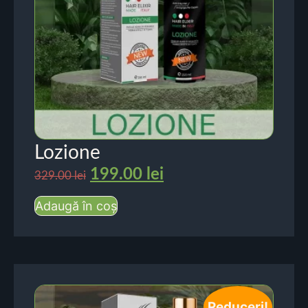
Lozione
199.00
lei
329.00
lei
Adaugă în coș
Reduceri!