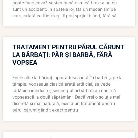
poate face ceva? Vestea bună este că firele albe nu
sunt un accident. În spatele lor stă un mecanism pe
care, odată ce îl înțelegi, îl poți sprijini blând, fără să
TRATAMENT PENTRU PĂRUL CĂRUNT
LA BĂRBAȚI: PĂR ȘI BARBĂ, FĂRĂ
VOPSEA
Firele albe la bărbați apar adesea întâi în barbă și pe la
tâmple. Vopseaua clasică arată artificial, se vede
rădăcina imediat și, sincer, puțini bărbați au chef să
vopsească la două săptămâni. Dacă vrei o soluție mai
discretă și mai naturală, există un tratament pentru
părul cărunt gândit exact pentru