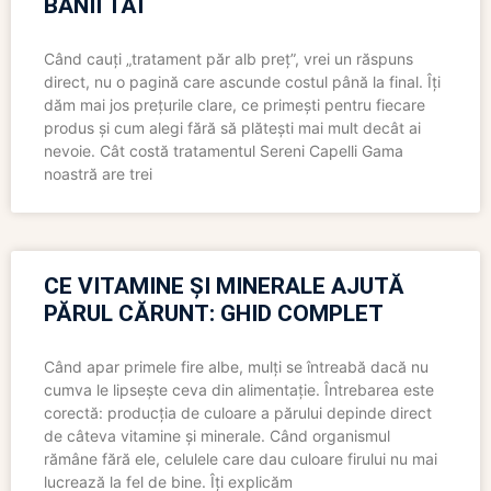
BANII TĂI
Când cauți „tratament păr alb preț”, vrei un răspuns
direct, nu o pagină care ascunde costul până la final. Îți
dăm mai jos prețurile clare, ce primești pentru fiecare
produs și cum alegi fără să plătești mai mult decât ai
nevoie. Cât costă tratamentul Sereni Capelli Gama
noastră are trei
CE VITAMINE ȘI MINERALE AJUTĂ
PĂRUL CĂRUNT: GHID COMPLET
Când apar primele fire albe, mulți se întreabă dacă nu
cumva le lipsește ceva din alimentație. Întrebarea este
corectă: producția de culoare a părului depinde direct
de câteva vitamine și minerale. Când organismul
rămâne fără ele, celulele care dau culoare firului nu mai
lucrează la fel de bine. Îți explicăm