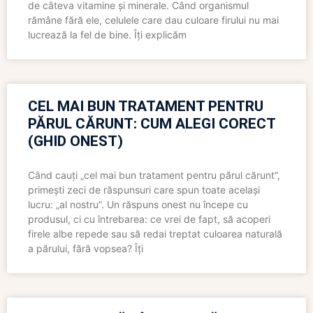
de câteva vitamine și minerale. Când organismul
rămâne fără ele, celulele care dau culoare firului nu mai
lucrează la fel de bine. Îți explicăm
CEL MAI BUN TRATAMENT PENTRU
PĂRUL CĂRUNT: CUM ALEGI CORECT
(GHID ONEST)
Când cauți „cel mai bun tratament pentru părul cărunt”,
primești zeci de răspunsuri care spun toate același
lucru: „al nostru”. Un răspuns onest nu începe cu
produsul, ci cu întrebarea: ce vrei de fapt, să acoperi
firele albe repede sau să redai treptat culoarea naturală
a părului, fără vopsea? Îți