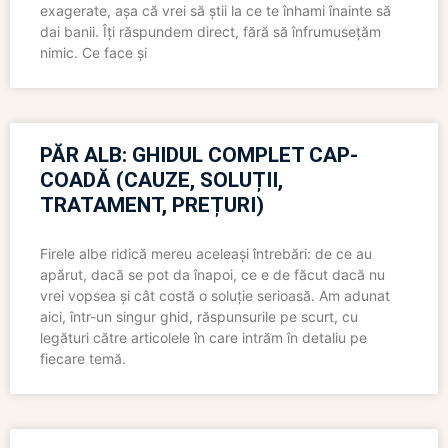
exagerate, așa că vrei să știi la ce te înhami înainte să
dai banii. Îți răspundem direct, fără să înfrumusețăm
nimic. Ce face și
PĂR ALB: GHIDUL COMPLET CAP-
COADĂ (CAUZE, SOLUȚII,
TRATAMENT, PREȚURI)
Firele albe ridică mereu aceleași întrebări: de ce au
apărut, dacă se pot da înapoi, ce e de făcut dacă nu
vrei vopsea și cât costă o soluție serioasă. Am adunat
aici, într-un singur ghid, răspunsurile pe scurt, cu
legături către articolele în care intrăm în detaliu pe
fiecare temă.