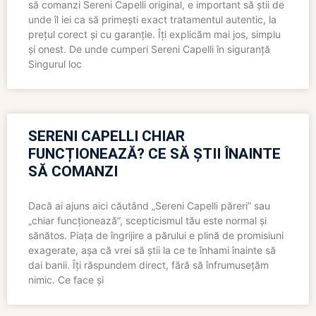
să comanzi Sereni Capelli original, e important să știi de
unde îl iei ca să primești exact tratamentul autentic, la
prețul corect și cu garanție. Îți explicăm mai jos, simplu
și onest. De unde cumperi Sereni Capelli în siguranță
Singurul loc
SERENI CAPELLI CHIAR
FUNCȚIONEAZĂ? CE SĂ ȘTII ÎNAINTE
SĂ COMANZI
Dacă ai ajuns aici căutând „Sereni Capelli păreri” sau
„chiar funcționează”, scepticismul tău este normal și
sănătos. Piața de îngrijire a părului e plină de promisiuni
exagerate, așa că vrei să știi la ce te înhami înainte să
dai banii. Îți răspundem direct, fără să înfrumusețăm
nimic. Ce face și