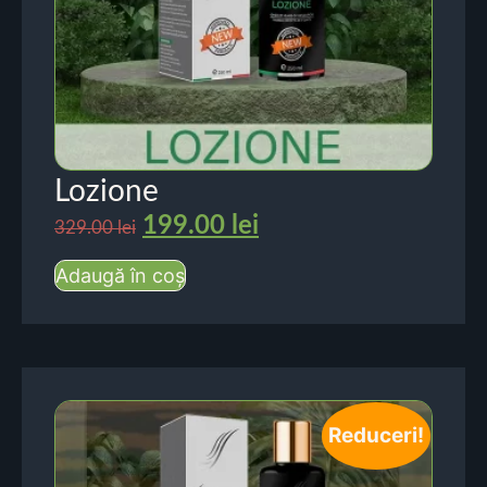
Lozione
199.00
lei
329.00
lei
Adaugă în coș
Reduceri!