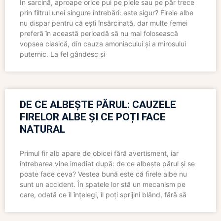
În sarcină, aproape orice pui pe piele sau pe păr trece
prin filtrul unei singure întrebări: este sigur? Firele albe
nu dispar pentru că ești însărcinată, dar multe femei
preferă în această perioadă să nu mai folosească
vopsea clasică, din cauza amoniacului și a mirosului
puternic. La fel gândesc și
DE CE ALBEȘTE PĂRUL: CAUZELE
FIRELOR ALBE ȘI CE POȚI FACE
NATURAL
Primul fir alb apare de obicei fără avertisment, iar
întrebarea vine imediat după: de ce albește părul și se
poate face ceva? Vestea bună este că firele albe nu
sunt un accident. În spatele lor stă un mecanism pe
care, odată ce îl înțelegi, îl poți sprijini blând, fără să