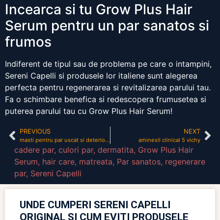
Incearca si tu Grow Plus Hair
Serum pentru un par sanatos si
frumos
Indiferent de tipul sau de problema pe care o intampini,
Sereni Capelli si produsele lor italiene sunt alegerea
perfecta pentru regenerarea si revitalizarea parului tau.
Fa o schimbare benefica si redescopera frumusetea si
puterea parului tau cu Grow Plus Hair Serum!
PREVIOUS
NEXT
masti pentru par uscat si deteriorat
aminexil clinical 5 vichy
cadere par
,
culori par
,
dermatita
,
Grow Plus Hair
Serum
,
hair care
,
matreata
,
Par sanatos
,
regenerare
par
,
Sereni Capelli
UNDE CUMPERI SERENI CAPELLI
ORIGINAL ȘI CUM EVIȚI PRODUSELE