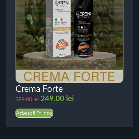
Crema Forte
249.00
lei
389.00
lei
Adaugă în coș