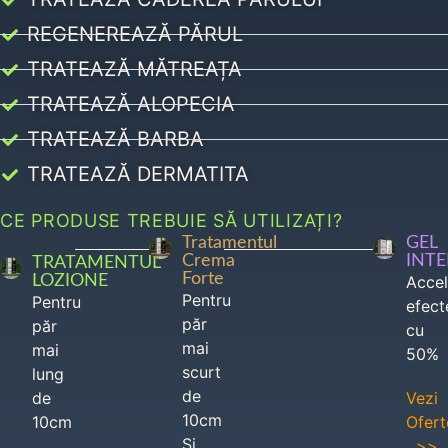
REGENEREAZĂ PĂRUL
TRATEAZĂ MĂTREAȚA
TRATEAZĂ ALOPECIA
TRATEAZĂ BARBA
TRATEAZĂ DERMATITA
CE PRODUSE TREBUIE SĂ UTILIZAȚI?
Tratamentul
GEL
Crema
INT
TRATAMENTUL
Forte
LOZIONE
Acce
Pentru
Pentru
efect
păr
păr
cu
mai
mai
50%
scurt
lung
de
de
Vezi
10cm
10cm
Ofert
Si
>>