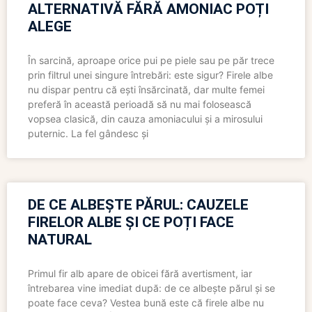
ALTERNATIVĂ FĂRĂ AMONIAC POȚI
ALEGE
În sarcină, aproape orice pui pe piele sau pe păr trece
prin filtrul unei singure întrebări: este sigur? Firele albe
nu dispar pentru că ești însărcinată, dar multe femei
preferă în această perioadă să nu mai folosească
vopsea clasică, din cauza amoniacului și a mirosului
puternic. La fel gândesc și
DE CE ALBEȘTE PĂRUL: CAUZELE
FIRELOR ALBE ȘI CE POȚI FACE
NATURAL
Primul fir alb apare de obicei fără avertisment, iar
întrebarea vine imediat după: de ce albește părul și se
poate face ceva? Vestea bună este că firele albe nu