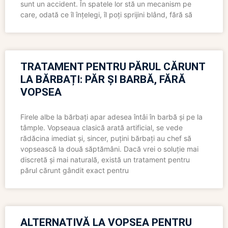
sunt un accident. În spatele lor stă un mecanism pe
care, odată ce îl înțelegi, îl poți sprijini blând, fără să
TRATAMENT PENTRU PĂRUL CĂRUNT
LA BĂRBAȚI: PĂR ȘI BARBĂ, FĂRĂ
VOPSEA
Firele albe la bărbați apar adesea întâi în barbă și pe la
tâmple. Vopseaua clasică arată artificial, se vede
rădăcina imediat și, sincer, puțini bărbați au chef să
vopsească la două săptămâni. Dacă vrei o soluție mai
discretă și mai naturală, există un tratament pentru
părul cărunt gândit exact pentru
ALTERNATIVĂ LA VOPSEA PENTRU