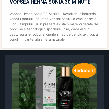
VOPSEA HENNA SONIA 30 MINUTE
Vopsea Henna Sonia 30 Minute – Revolutia in industria
vopsirii parului! Industria vopsirii parului a evoluat de-a
lungul timpului, iar in prezent exista o mare varietate de
produse si tehnologii disponibile. Insa, daca esti in
cautarea unei solutii eficiente si rapide pentru a-ti vopsi
parul in nuante vibrante si naturale,
Reduceri!