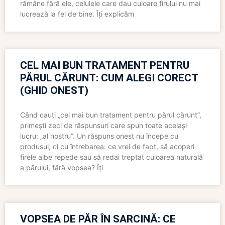
rămâne fără ele, celulele care dau culoare firului nu mai
lucrează la fel de bine. Îți explicăm
CEL MAI BUN TRATAMENT PENTRU
PĂRUL CĂRUNT: CUM ALEGI CORECT
(GHID ONEST)
Când cauți „cel mai bun tratament pentru părul cărunt”,
primești zeci de răspunsuri care spun toate același
lucru: „al nostru”. Un răspuns onest nu începe cu
produsul, ci cu întrebarea: ce vrei de fapt, să acoperi
firele albe repede sau să redai treptat culoarea naturală
a părului, fără vopsea? Îți
VOPSEA DE PĂR ÎN SARCINĂ: CE