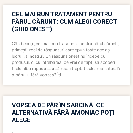
CEL MAI BUN TRATAMENT PENTRU
PĂRUL CĂRUNT: CUM ALEGI CORECT
(GHID ONEST)
Când cauți „cel mai bun tratament pentru părul cărunt”,
primești zeci de răspunsuri care spun toate același
lucru: „al nostru”. Un răspuns onest nu începe cu
produsul, ci cu întrebarea: ce vrei de fapt, să acoperi
firele albe repede sau să redai treptat culoarea naturală
a părului, fără vopsea? Îți
VOPSEA DE PĂR ÎN SARCINĂ: CE
ALTERNATIVĂ FĂRĂ AMONIAC POȚI
ALEGE