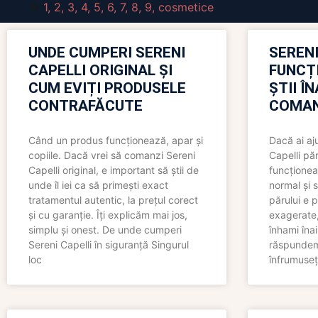
1
,
2
,
3
,
4
,
5
,
6
,
7
,
8
,
9
,
cosmetice
UNDE CUMPERI SERENI
SERENI
CAPELLI ORIGINAL ȘI
FUNCȚ
CUM EVIȚI PRODUSELE
ȘTII Î
CONTRAFĂCUTE
COMAN
Când un produs funcționează, apar și
Dacă ai aj
copiile. Dacă vrei să comanzi Sereni
Capelli păr
Capelli original, e important să știi de
funcționea
unde îl iei ca să primești exact
normal și s
tratamentul autentic, la prețul corect
părului e p
și cu garanție. Îți explicăm mai jos,
exagerate, 
simplu și onest. De unde cumperi
înhami înai
Sereni Capelli în siguranță Singurul
răspundem 
loc
înfrumuseț