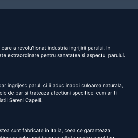
re a revolu?ionat industria ingrijirii parului. In
ate extraordinare pentru sanatatea si aspectul parului.
r ingrijesc parul, ci ii aduc inapoi culoarea naturala,
e de par si trateaza afectiuni specifice, cum ar fi
tii Sereni Capelli.
tea sunt fabricate in Italia, ceea ce garanteaza
btinerea celor mai bune rezultate pentru parul tau.