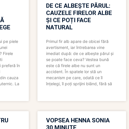
N
DE CE ALBEȘTE PĂRUL:
CAUZELE FIRELOR ALBE
RĂ
ȘI CE POȚI FACE
LEGE
NATURAL
i pe piele
Primul fir alb apare de obicei fără
 unei
avertisment, iar întrebarea vine
? Firele
imediat după: de ce albește părul și
ti
se poate face ceva? Vestea bună
 preferă în
este că firele albe nu sunt un
i
accident. În spatele lor stă un
 din cauza
mecanism pe care, odată ce îl
uternic. La
înțelegi, îl poți sprijini blând, fără să
TRU
VOPSEA HENNA SONIA
30 MINUTE