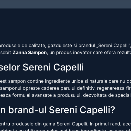
odusele de calitate, gazduieste si brandul „Sereni Capelli”, ca
osebit
Zanna Sampon
, un produs inovator care ofera rezult
uselor Sereni Capelli
cest sampon contine ingrediente unice si naturale care nu doa
mponul opreste caderea parului definitiv, regenereaza firel
eaza formulei avansate a produsului, dezvoltata de specialis
in brand-ul Sereni Capelli?
ntru produsele din gama Sereni Capelli. In primul rand, aces
ombinata cu utilizarea celor mai bune ingrediente, asigura o