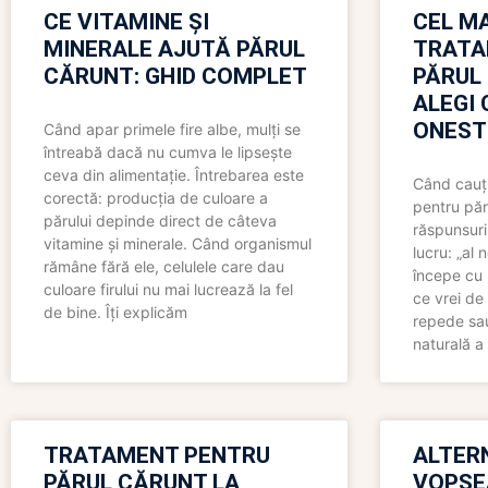
CE VITAMINE ȘI
CEL MA
MINERALE AJUTĂ PĂRUL
TRATA
CĂRUNT: GHID COMPLET
PĂRUL
ALEGI 
ONEST
Când apar primele fire albe, mulți se
întreabă dacă nu cumva le lipsește
ceva din alimentație. Întrebarea este
Când cauți
corectă: producția de culoare a
pentru păr
părului depinde direct de câteva
răspunsuri
vitamine și minerale. Când organismul
lucru: „al
rămâne fără ele, celulele care dau
începe cu 
culoare firului nu mai lucrează la fel
ce vrei de 
de bine. Îți explicăm
repede sau
naturală a 
TRATAMENT PENTRU
ALTER
PĂRUL CĂRUNT LA
VOPSE