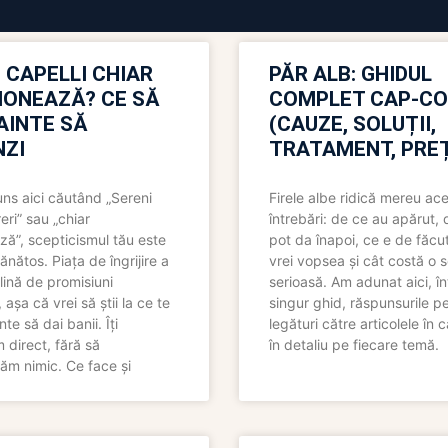
 CAPELLI CHIAR
PĂR ALB: GHIDUL
IONEAZĂ? CE SĂ
COMPLET CAP-C
NAINTE SĂ
(CAUZE, SOLUȚII,
ZI
TRATAMENT, PREȚ
uns aici căutând „Sereni
Firele albe ridică mereu ace
eri” sau „chiar
întrebări: de ce au apărut,
ză”, scepticismul tău este
pot da înapoi, ce e de făcu
ănătos. Piața de îngrijire a
vrei vopsea și cât costă o s
lină de promisiuni
serioasă. Am adunat aici, în
așa că vrei să știi la ce te
singur ghid, răspunsurile pe
nte să dai banii. Îți
legături către articolele în 
direct, fără să
în detaliu pe fiecare temă.
ăm nimic. Ce face și