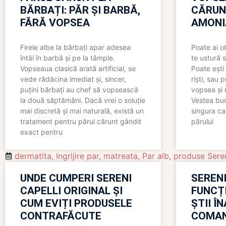
BĂRBAȚI: PĂR ȘI BARBĂ,
CĂRUN
FĂRĂ VOPSEA
AMONI
Firele albe la bărbați apar adesea
Poate ai o
întâi în barbă și pe la tâmple.
te ustură 
Vopseaua clasică arată artificial, se
Poate ești 
vede rădăcina imediat și, sincer,
riști, sau 
puțini bărbați au chef să vopsească
vopsea și 
la două săptămâni. Dacă vrei o soluție
Vestea bu
mai discretă și mai naturală, există un
singura ca
tratament pentru părul cărunt gândit
părului
exact pentru
dermatita
,
Ingrijire par
,
matreata
,
Par alb
,
produse Seren
UNDE CUMPERI SERENI
SERENI
CAPELLI ORIGINAL ȘI
FUNCȚ
CUM EVIȚI PRODUSELE
ȘTII Î
CONTRAFĂCUTE
COMAN