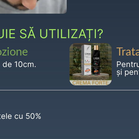
E SĂ UTILIZAȚI?
ozione
Trat
g de 10cm.
Pentr
și pen
ctele cu 50%