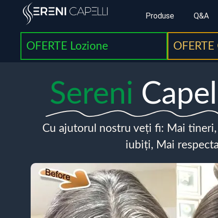
Produse
Q&A
OFERTE Lozione
OFERTE 
Sereni
Capel
Cu ajutorul nostru veți fi: Mai tineri
iubiți, Mai respecta