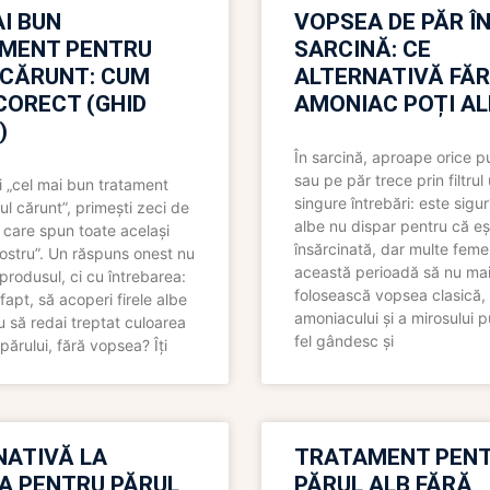
I BUN
VOPSEA DE PĂR Î
MENT PENTRU
SARCINĂ: CE
 CĂRUNT: CUM
ALTERNATIVĂ FĂ
CORECT (GHID
AMONIAC POȚI A
)
În sarcină, aproape orice pu
sau pe păr trece prin filtrul
 „cel mai bun tratament
singure întrebări: este sigur
ul cărunt”, primești zeci de
albe nu dispar pentru că eș
 care spun toate același
însărcinată, dar multe femei
 nostru”. Un răspuns onest nu
această perioadă să nu ma
produsul, ci cu întrebarea:
folosească vopsea clasică,
fapt, să acoperi firele albe
amoniacului și a mirosului p
 să redai treptat culoarea
fel gândesc și
părului, fără vopsea? Îți
NATIVĂ LA
TRATAMENT PEN
A PENTRU PĂRUL
PĂRUL ALB FĂRĂ