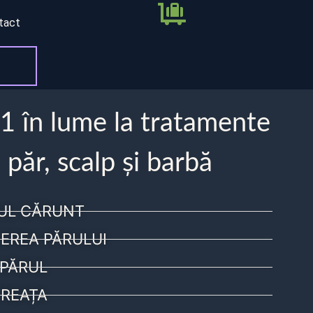
tact
 1 în lume la tratamente
 păr, scalp și barbă
UL CĂRUNT
EREA PĂRULUI
PĂRUL
REAȚA