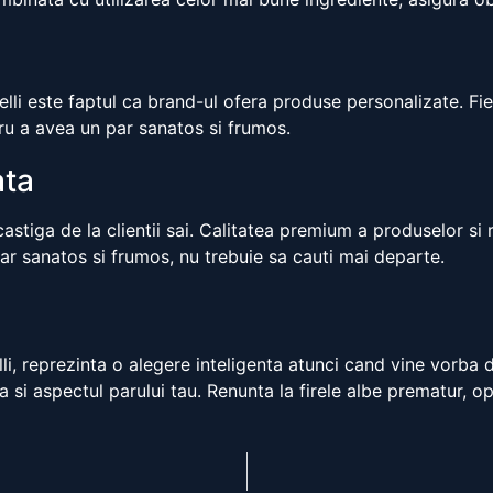
elli este faptul ca brand-ul ofera produse personalizate. Fi
ntru a avea un par sanatos si frumos.
ata
stiga de la clientii sai. Calitatea premium a produselor si r
n par sanatos si frumos, nu trebuie sa cauti mai departe.
li, reprezinta o alegere inteligenta atunci cand vine vorba de
 si aspectul parului tau. Renunta la firele albe prematur, op