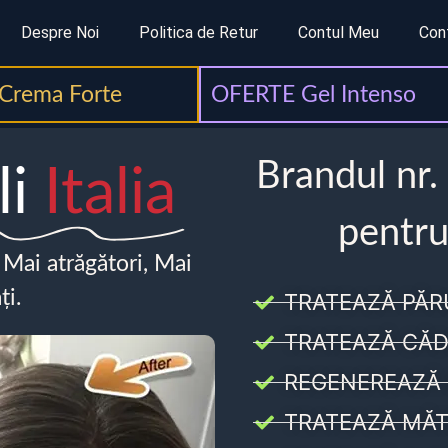
Despre Noi
Politica de Retur
Contul Meu
Con
Crema Forte
OFERTE Gel Intenso
Brandul nr.
li
Italia
pentru
, Mai atrăgători, Mai
ți.
TRATEAZĂ PĂR
TRATEAZĂ CĂD
REGENEREAZĂ 
TRATEAZĂ MĂT