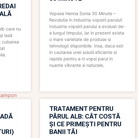
REDAI
ALĂ
Vopsea Henna Sonia 30 Minute –
Revolutia in industria vopsirii parului!
Industria vopsirii parului a evoluat de-
alb care nu
a lungul timpului, iar in prezent exista
și lasă
o mare varietate de produse si
t culoarea
tehnologii disponibile. Insa, daca esti
tat
in cautarea unei solutii eficiente si
lia.
rapide pentru a-ti vopsi parul in
nuante vibrante si naturale,
Sampon
TRATAMENT PENTRU
OADĂ
PĂRUL ALB: CÂT COSTĂ
ȘI CE PRIMEȘTI PENTRU
URI)
BANII TĂI