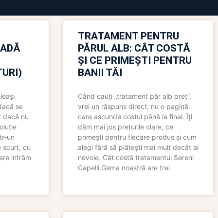
TRATAMENT PENTRU
OADĂ
PĂRUL ALB: CÂT COSTĂ
ȘI CE PRIMEȘTI PENTRU
URI)
BANII TĂI
leași
Când cauți „tratament păr alb preț”,
 dacă se
vrei un răspuns direct, nu o pagină
t dacă nu
care ascunde costul până la final. Îți
oluție
dăm mai jos prețurile clare, ce
tr-un
primești pentru fiecare produs și cum
 scurt, cu
alegi fără să plătești mai mult decât ai
care intrăm
nevoie. Cât costă tratamentul Sereni
Capelli Gama noastră are trei