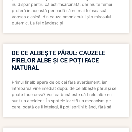
nu dispar pentru că ești însărcinată, dar multe femei
preferă în această perioadă să nu mai folosească
vopsea clasică, din cauza amoniacului și a mirosului
puternic. La fel gândesc și
DE CE ALBEȘTE PĂRUL: CAUZELE
FIRELOR ALBE ȘI CE POȚI FACE
NATURAL
Primul fir alb apare de obicei fără avertisment, iar
întrebarea vine imediat după: de ce albește părul și se
poate face ceva? Vestea bună este că firele albe nu
sunt un accident. În spatele lor stă un mecanism pe
care, odată ce îl înțelegi, îl poți sprijini blând, fără să