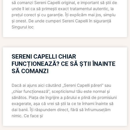
să comanzi Sereni Capelli original, e important să știi de
unde îl iei ca să primești exact tratamentul autentic, la
prețul corect și cu garanție. Îți explicăm mai jos, simplu
și onest. De unde cumperi Sereni Capelli în siguranță
Singurul loc
SERENI CAPELLI CHIAR
FUNCȚIONEAZĂ? CE SĂ ȘTII ÎNAINTE
SĂ COMANZI
Dacă ai ajuns aici căutând „Sereni Capelli păreri” sau
„chiar funcționează”, scepticismul tău este normal și
sănătos. Piața de îngrijire a părului e plină de promisiuni
exagerate, așa că vrei să știi la ce te înhami înainte să
dai banii. Îți răspundem direct, fără să înfrumusețăm
nimic. Ce face și