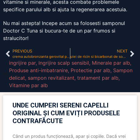
vitamine si minerale, acesta combate problemele
specifice parului alb si ajuta la regenerarea acestuia.
Nu mai astepta! Incepe acum sa folosesti samponul
Doctor C Tuna si bucura-te de un par frumos si
stralucitor!
PREVIOUS
NEXT
crema autobronzanta gerovital pareri
ulei de ricin si bicarbonat de sodiu pentru par
ingrijire par
,
Ingrijire scalp sensibil
,
Minerale par alb
,
Produse anti-imbatranire
,
Protectie par alb
,
Sampon
delicat
,
sampon revitalizant
,
tratament par alb
,
Vitamine par alb
UNDE CUMPERI SERENI CAPELLI
ORIGINAL ȘI CUM EVIȚI PRODUSELE
CONTRAFĂCUTE
Când un produs funcționează, apar și copiile. Dacă vrei