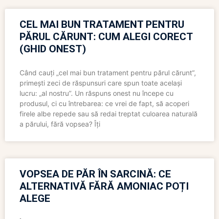
CEL MAI BUN TRATAMENT PENTRU
PĂRUL CĂRUNT: CUM ALEGI CORECT
(GHID ONEST)
Când cauți „cel mai bun tratament pentru părul cărunt”,
primești zeci de răspunsuri care spun toate același
lucru: „al nostru”. Un răspuns onest nu începe cu
produsul, ci cu întrebarea: ce vrei de fapt, să acoperi
firele albe repede sau să redai treptat culoarea naturală
a părului, fără vopsea? Îți
VOPSEA DE PĂR ÎN SARCINĂ: CE
ALTERNATIVĂ FĂRĂ AMONIAC POȚI
ALEGE