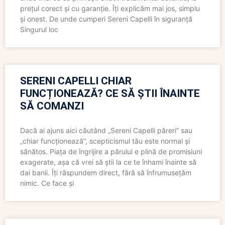
prețul corect și cu garanție. Îți explicăm mai jos, simplu
și onest. De unde cumperi Sereni Capelli în siguranță
Singurul loc
SERENI CAPELLI CHIAR
FUNCȚIONEAZĂ? CE SĂ ȘTII ÎNAINTE
SĂ COMANZI
Dacă ai ajuns aici căutând „Sereni Capelli păreri” sau
„chiar funcționează”, scepticismul tău este normal și
sănătos. Piața de îngrijire a părului e plină de promisiuni
exagerate, așa că vrei să știi la ce te înhami înainte să
dai banii. Îți răspundem direct, fără să înfrumusețăm
nimic. Ce face și