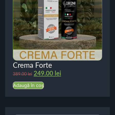
Crema Forte
249.00
lei
389.00
lei
Adaugă în coș