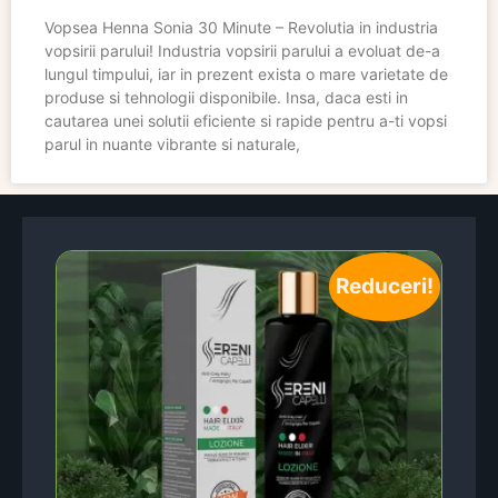
Vopsea Henna Sonia 30 Minute – Revolutia in industria
vopsirii parului! Industria vopsirii parului a evoluat de-a
lungul timpului, iar in prezent exista o mare varietate de
produse si tehnologii disponibile. Insa, daca esti in
cautarea unei solutii eficiente si rapide pentru a-ti vopsi
parul in nuante vibrante si naturale,
Reduceri!