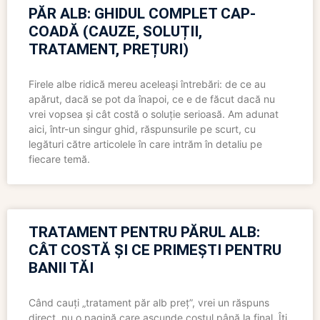
PĂR ALB: GHIDUL COMPLET CAP-
COADĂ (CAUZE, SOLUȚII,
TRATAMENT, PREȚURI)
Firele albe ridică mereu aceleași întrebări: de ce au
apărut, dacă se pot da înapoi, ce e de făcut dacă nu
vrei vopsea și cât costă o soluție serioasă. Am adunat
aici, într-un singur ghid, răspunsurile pe scurt, cu
legături către articolele în care intrăm în detaliu pe
fiecare temă.
TRATAMENT PENTRU PĂRUL ALB:
CÂT COSTĂ ȘI CE PRIMEȘTI PENTRU
BANII TĂI
Când cauți „tratament păr alb preț”, vrei un răspuns
direct, nu o pagină care ascunde costul până la final. Îți