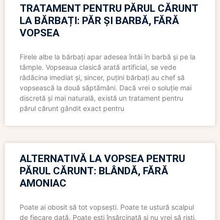
TRATAMENT PENTRU PĂRUL CĂRUNT
LA BĂRBAȚI: PĂR ȘI BARBĂ, FĂRĂ
VOPSEA
Firele albe la bărbați apar adesea întâi în barbă și pe la
tâmple. Vopseaua clasică arată artificial, se vede
rădăcina imediat și, sincer, puțini bărbați au chef să
vopsească la două săptămâni. Dacă vrei o soluție mai
discretă și mai naturală, există un tratament pentru
părul cărunt gândit exact pentru
ALTERNATIVĂ LA VOPSEA PENTRU
PĂRUL CĂRUNT: BLÂNDĂ, FĂRĂ
AMONIAC
Poate ai obosit să tot vopsești. Poate te ustură scalpul
de fiecare dată. Poate ești însărcinată și nu vrei să riști,