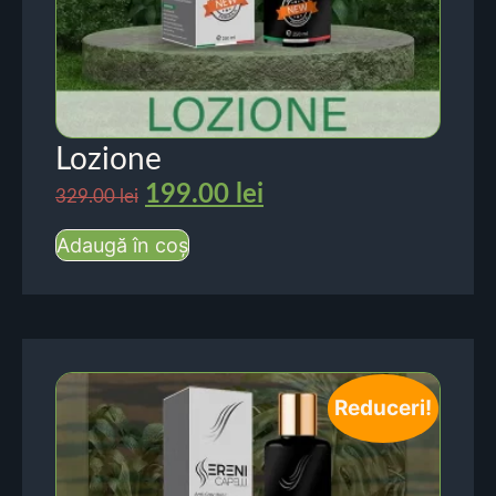
Lozione
199.00
lei
329.00
lei
Adaugă în coș
Reduceri!