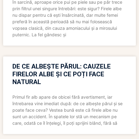
În sarcină, aproape orice pui pe piele sau pe păr trece
prin filtrul unei singure întrebări: este sigur? Firele albe
nu dispar pentru că ești însărcinată, dar multe femei
preferă în această perioadă să nu mai folosească
vopsea clasică, din cauza amoniacului și a mirosului
puternic. La fel gândesc și
DE CE ALBEȘTE PĂRUL: CAUZELE
FIRELOR ALBE ȘI CE POȚI FACE
NATURAL
Primul fir alb apare de obicei fără avertisment, iar
întrebarea vine imediat după: de ce albește părul și se
poate face ceva? Vestea bună este că firele albe nu
sunt un accident. În spatele lor stă un mecanism pe
care, odată ce îl înțelegi, îl poți sprijini blând, fără să