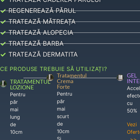
REGENEREAZĂ PĂRUL
TRATEAZĂ MĂTREAȚA
TRATEAZĂ ALOPECIA
TRATEAZĂ BARBA
TRATEAZĂ DERMATITA
CE PRODUSE TREBUIE SĂ UTILIZAȚI?
Tratamentul
GEL
Crema
INT
TRATAMENTUL
Forte
LOZIONE
Acce
Pentru
Pentru
efect
păr
păr
cu
mai
mai
50%
scurt
lung
de
de
Vezi
10cm
10cm
Ofert
Si
>>