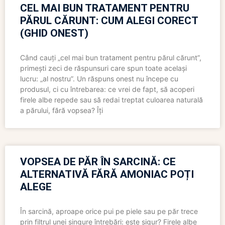
CEL MAI BUN TRATAMENT PENTRU
PĂRUL CĂRUNT: CUM ALEGI CORECT
(GHID ONEST)
Când cauți „cel mai bun tratament pentru părul cărunt”,
primești zeci de răspunsuri care spun toate același
lucru: „al nostru”. Un răspuns onest nu începe cu
produsul, ci cu întrebarea: ce vrei de fapt, să acoperi
firele albe repede sau să redai treptat culoarea naturală
a părului, fără vopsea? Îți
VOPSEA DE PĂR ÎN SARCINĂ: CE
ALTERNATIVĂ FĂRĂ AMONIAC POȚI
ALEGE
În sarcină, aproape orice pui pe piele sau pe păr trece
prin filtrul unei singure întrebări: este sigur? Firele albe