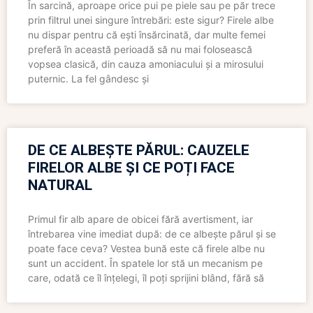
În sarcină, aproape orice pui pe piele sau pe păr trece
prin filtrul unei singure întrebări: este sigur? Firele albe
nu dispar pentru că ești însărcinată, dar multe femei
preferă în această perioadă să nu mai folosească
vopsea clasică, din cauza amoniacului și a mirosului
puternic. La fel gândesc și
DE CE ALBEȘTE PĂRUL: CAUZELE
FIRELOR ALBE ȘI CE POȚI FACE
NATURAL
Primul fir alb apare de obicei fără avertisment, iar
întrebarea vine imediat după: de ce albește părul și se
poate face ceva? Vestea bună este că firele albe nu
sunt un accident. În spatele lor stă un mecanism pe
care, odată ce îl înțelegi, îl poți sprijini blând, fără să