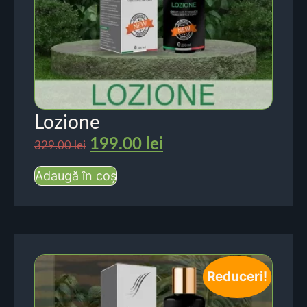
Lozione
199.00
lei
329.00
lei
Adaugă în coș
Reduceri!