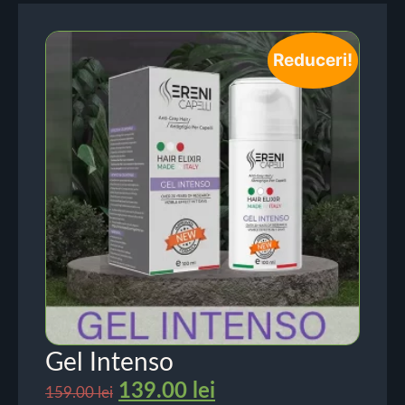
Reduceri!
Gel Intenso
139.00
lei
159.00
lei