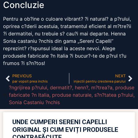
Concluzie
Pentru a ob?ine o culoare vibrant? ?i natural? a p?rului,
oprirea c?derii acestuia, tratamentul eficient al m?tre?ii
?i dermatitei, nu trebuie s? cau?i mai departe. Henna
Sonia castaniu ?nchis din gama „Sereni Capelli”
reprezint? r?spunsul ideal la aceste nevoi. Alege
produsele fabricate ?n Italia ?i bucur?-te de p?rul t?u
frumos ?i s?n?tos!
PREVIOUS
NEXT
par vopsit prea inchis
injectii pentru cresterea parului
?ngrijirea p?rului
,
dermatit?
,
henn?
,
m?trea?a
,
produse
fabricate ?n Italia
,
produse naturale
,
s?n?tatea p?rului
,
Sonia Castaniu ?nchis
UNDE CUMPERI SERENI CAPELLI
ORIGINAL ȘI CUM EVIȚI PRODUSELE
CONTRAFĂCUTE