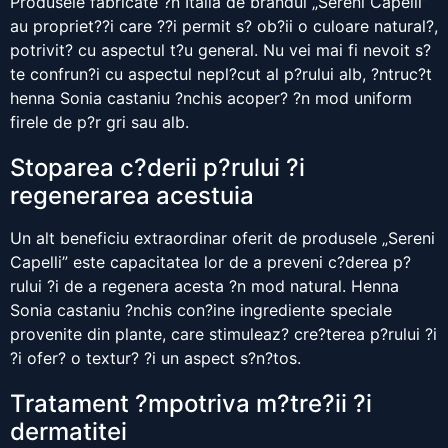
Produsele fabricate ?n Italia de brandul „Sereni Capelli”
au propriet??i care ??i permit s? ob?ii o culoare natural?,
potrivit? cu aspectul t?u general. Nu vei mai fi nevoit s?
te confrun?i cu aspectul nepl?cut al p?rului alb, ?ntruc?t
henna Sonia castaniu ?nchis acoper? ?n mod uniform
firele de p?r gri sau alb.
Stoparea c?derii p?rului ?i
regenerarea acestuia
Un alt beneficiu extraordinar oferit de produsele „Sereni
Capelli” este capacitatea lor de a preveni c?derea p?
rului ?i de a regenera acesta ?n mod natural. Henna
Sonia castaniu ?nchis con?ine ingrediente speciale
provenite din plante, care stimuleaz? cre?terea p?rului ?i
?i ofer? o textur? ?i un aspect s?n?tos.
Tratament ?mpotriva m?tre?ii ?i
dermatitei