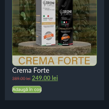
Crema Forte
249.00
lei
389.00
lei
Adaugă în coș