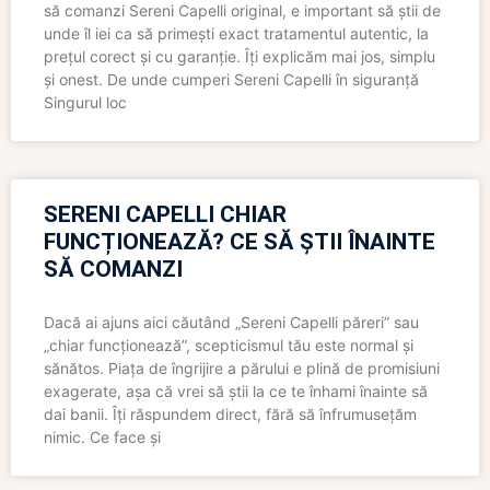
să comanzi Sereni Capelli original, e important să știi de
unde îl iei ca să primești exact tratamentul autentic, la
prețul corect și cu garanție. Îți explicăm mai jos, simplu
și onest. De unde cumperi Sereni Capelli în siguranță
Singurul loc
SERENI CAPELLI CHIAR
FUNCȚIONEAZĂ? CE SĂ ȘTII ÎNAINTE
SĂ COMANZI
Dacă ai ajuns aici căutând „Sereni Capelli păreri” sau
„chiar funcționează”, scepticismul tău este normal și
sănătos. Piața de îngrijire a părului e plină de promisiuni
exagerate, așa că vrei să știi la ce te înhami înainte să
dai banii. Îți răspundem direct, fără să înfrumusețăm
nimic. Ce face și