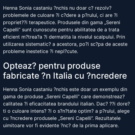
Henna Sonia castaniu ?nchis nu doar c? rezolv?
problemele de culoare ?i c?dere a p?rului, ci are ?i
propriet??i terapeutice. Produsele din gama „Sereni
Capelli” sunt cunoscute pentru abilitatea de a trata
eficient m?trea?a ?i dermatita la nivelul scalpului. Prin
utilizarea sistematic? a acestora, po?i sc?pa de aceste
probleme inestetice ?i nepl?cute.
Opteaz? pentru produse
fabricate ?n Italia cu ?ncredere
Henna Sonia castaniu ?nchis este doar un exemplu din
gama de produse „Sereni Capelli” care demonstreaz?
calitatea ?i eficacitatea brandului italian. Dac? ??i dore?
ti o culoare intens? ?i o s?n?tate optim? a p?rului, alege
cu ?ncredere produsele „Sereni Capelli”. Rezultatele
uimitoare vor fi evidente ?nc? de la prima aplicare.