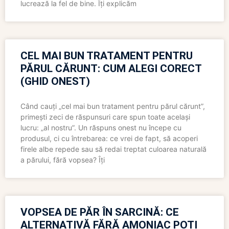
lucrează la fel de bine. Îți explicăm
CEL MAI BUN TRATAMENT PENTRU
PĂRUL CĂRUNT: CUM ALEGI CORECT
(GHID ONEST)
Când cauți „cel mai bun tratament pentru părul cărunt”,
primești zeci de răspunsuri care spun toate același
lucru: „al nostru”. Un răspuns onest nu începe cu
produsul, ci cu întrebarea: ce vrei de fapt, să acoperi
firele albe repede sau să redai treptat culoarea naturală
a părului, fără vopsea? Îți
VOPSEA DE PĂR ÎN SARCINĂ: CE
ALTERNATIVĂ FĂRĂ AMONIAC POȚI