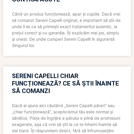
Când un produs funcționează, apar și copiile. Dacă vrei
să comanzi Sereni Capelli original, e important să știi de
unde îl iei ca să primești exact tratamentul autentic, la
prețul corect și cu garanție. Îți explicăm mai jos, simplu
și onest. De unde cumperi Sereni Capelli în siguranță
Singurul loc
SERENI CAPELLI CHIAR
FUNCȚIONEAZĂ? CE SĂ ȘTII ÎNAINTE
SĂ COMANZI
Dacă ai ajuns aici căutând „Sereni Capelli păreri” sau
„chiar funcționează”, scepticismul tău este normal și
sănătos. Piața de îngrijire a părului e plină de promisiuni
exagerate, așa că vrei să știi la ce te înhami înainte să
dai banii. Îți răspundem direct, fără să înfrumusețăm