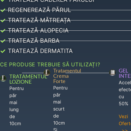
REGENEREAZĂ PĂRUL
TRATEAZĂ MĂTREAȚA
TRATEAZĂ ALOPECIA
TRATEAZĂ BARBA
TRATEAZĂ DERMATITA
CE PRODUSE TREBUIE SĂ UTILIZAȚI?
Tratamentul
GEL
Crema
INT
TRATAMENTUL
Forte
LOZIONE
Acce
Pentru
Pentru
efect
păr
păr
cu
mai
mai
50%
scurt
lung
de
de
Vezi
10cm
10cm
Ofert
Si
>>