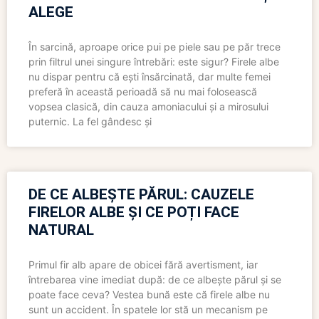
ALEGE
În sarcină, aproape orice pui pe piele sau pe păr trece
prin filtrul unei singure întrebări: este sigur? Firele albe
nu dispar pentru că ești însărcinată, dar multe femei
preferă în această perioadă să nu mai folosească
vopsea clasică, din cauza amoniacului și a mirosului
puternic. La fel gândesc și
DE CE ALBEȘTE PĂRUL: CAUZELE
FIRELOR ALBE ȘI CE POȚI FACE
NATURAL
Primul fir alb apare de obicei fără avertisment, iar
întrebarea vine imediat după: de ce albește părul și se
poate face ceva? Vestea bună este că firele albe nu
sunt un accident. În spatele lor stă un mecanism pe