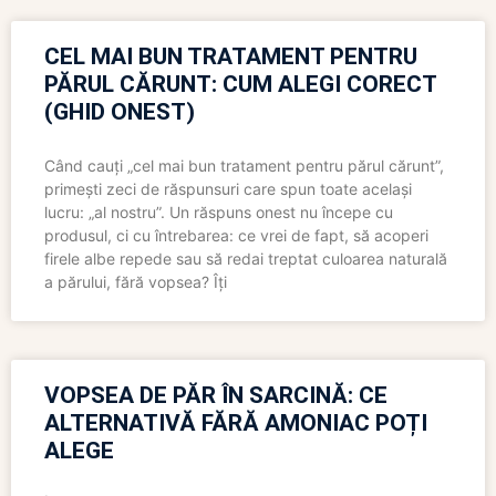
CEL MAI BUN TRATAMENT PENTRU
PĂRUL CĂRUNT: CUM ALEGI CORECT
(GHID ONEST)
Când cauți „cel mai bun tratament pentru părul cărunt”,
primești zeci de răspunsuri care spun toate același
lucru: „al nostru”. Un răspuns onest nu începe cu
produsul, ci cu întrebarea: ce vrei de fapt, să acoperi
firele albe repede sau să redai treptat culoarea naturală
a părului, fără vopsea? Îți
VOPSEA DE PĂR ÎN SARCINĂ: CE
ALTERNATIVĂ FĂRĂ AMONIAC POȚI
ALEGE