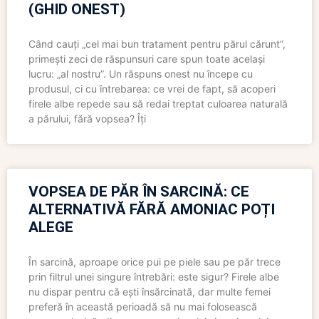
(GHID ONEST)
Când cauți „cel mai bun tratament pentru părul cărunt”,
primești zeci de răspunsuri care spun toate același
lucru: „al nostru”. Un răspuns onest nu începe cu
produsul, ci cu întrebarea: ce vrei de fapt, să acoperi
firele albe repede sau să redai treptat culoarea naturală
a părului, fără vopsea? Îți
VOPSEA DE PĂR ÎN SARCINĂ: CE
ALTERNATIVĂ FĂRĂ AMONIAC POȚI
ALEGE
În sarcină, aproape orice pui pe piele sau pe păr trece
prin filtrul unei singure întrebări: este sigur? Firele albe
nu dispar pentru că ești însărcinată, dar multe femei
preferă în această perioadă să nu mai folosească