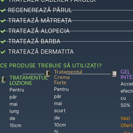
REGENEREAZĂ PĂRUL
TRATEAZĂ MĂTREAȚA
TRATEAZĂ ALOPECIA
TRATEAZĂ BARBA
TRATEAZĂ DERMATITA
CE PRODUSE TREBUIE SĂ UTILIZAȚI?
Tratamentul
GEL
Crema
INT
TRATAMENTUL
Forte
LOZIONE
Acce
Pentru
Pentru
efect
păr
păr
cu
mai
mai
50%
scurt
lung
de
de
Vezi
10cm
10cm
Ofert
Si
>>