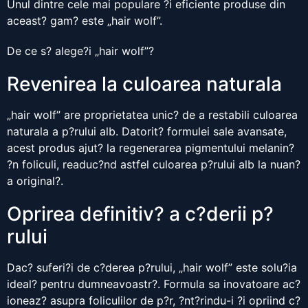
Unul dintre cele mai populare ?i eficiente produse din
aceast? gam? este „hair wolf”.
De ce s? alege?i „hair wolf”?
Revenirea la culoarea naturala
„hair wolf” are proprietatea unic? de a restabili culoarea
naturala a p?rului alb. Datorit? formulei sale avansate,
acest produs ajut? la regenerarea pigmentului melanin?
?n foliculi, readuc?nd astfel culoarea p?rului alb la nuan?
a original?.
Oprirea definitiv? a c?derii p?
rului
Dac? suferi?i de c?derea p?rului, „hair wolf” este solu?ia
ideal? pentru dumneavoastr?. Formula sa inovatoare ac?
ioneaz? asupra foliculilor de p?r, ?nt?rindu-i ?i opriind c?