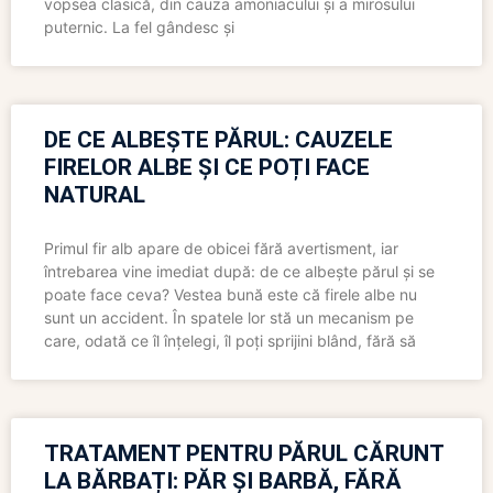
vopsea clasică, din cauza amoniacului și a mirosului
puternic. La fel gândesc și
DE CE ALBEȘTE PĂRUL: CAUZELE
FIRELOR ALBE ȘI CE POȚI FACE
NATURAL
Primul fir alb apare de obicei fără avertisment, iar
întrebarea vine imediat după: de ce albește părul și se
poate face ceva? Vestea bună este că firele albe nu
sunt un accident. În spatele lor stă un mecanism pe
care, odată ce îl înțelegi, îl poți sprijini blând, fără să
TRATAMENT PENTRU PĂRUL CĂRUNT
LA BĂRBAȚI: PĂR ȘI BARBĂ, FĂRĂ