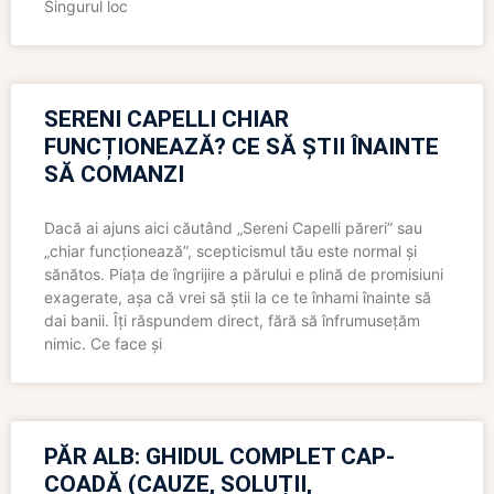
Singurul loc
SERENI CAPELLI CHIAR
FUNCȚIONEAZĂ? CE SĂ ȘTII ÎNAINTE
SĂ COMANZI
Dacă ai ajuns aici căutând „Sereni Capelli păreri” sau
„chiar funcționează”, scepticismul tău este normal și
sănătos. Piața de îngrijire a părului e plină de promisiuni
exagerate, așa că vrei să știi la ce te înhami înainte să
dai banii. Îți răspundem direct, fără să înfrumusețăm
nimic. Ce face și
PĂR ALB: GHIDUL COMPLET CAP-
COADĂ (CAUZE, SOLUȚII,