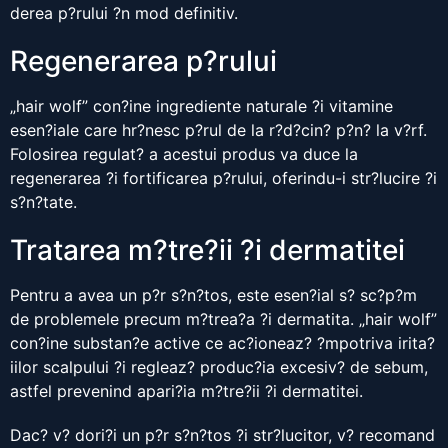
derea p?rului ?n mod definitiv.
Regenerarea p?rului
„hair wolf” con?ine ingrediente naturale ?i vitamine
esen?iale care hr?nesc p?rul de la r?d?cin? p?n? la v?rf.
Folosirea regulat? a acestui produs va duce la
regenerarea ?i fortificarea p?rului, oferindu-i str?lucire ?i
s?n?tate.
Tratarea m?tre?ii ?i dermatitei
Pentru a avea un p?r s?n?tos, este esen?ial s? sc?p?m
de problemele precum m?trea?a ?i dermatita. „hair wolf”
con?ine substan?e active ce ac?ioneaz? ?mpotriva irita?
iilor scalpului ?i regleaz? produc?ia excesiv? de sebum,
astfel prevenind apari?ia m?tre?ii ?i dermatitei.
Dac? v? dori?i un p?r s?n?tos ?i str?lucitor, v? recomand