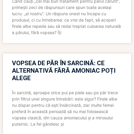
Când cauți „cel mai bun tratament pentru părul cărunt”,
primești zeci de răspunsuri care spun toate același
lucru: „al nostru”. Un răspuns onest nu începe cu
produsul, ci cu întrebarea: ce vrei de fapt, să acoperi
firele albe repede sau să redai treptat culoarea naturală
a părului, fără vopsea? Îți
VOPSEA DE PĂR ÎN SARCINĂ: CE
ALTERNATIVĂ FĂRĂ AMONIAC POȚI
ALEGE
În sarcină, aproape orice pui pe piele sau pe păr trece
prin filtrul unei singure întrebări: este sigur? Firele albe
nu dispar pentru că ești însărcinată, dar multe femei
preferă în această perioadă să nu mai folosească
vopsea clasică, din cauza amoniacului și a mirosului
puternic. La fel gândesc și