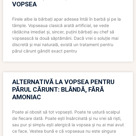
VOPSEA
Firele albe la bărbați apar adesea întâi în barbă și pe la
tâmple. Vopseaua clasică arată artificial, se vede
rădăcina imediat și, sincer, puțini bărbați au chef să
vopsească la două săptămâni. Dacă vrei o soluție mai
discretă și mai naturală, există un tratament pentru
părul cărunt gândit exact pentru
ALTERNATIVĂ LA VOPSEA PENTRU
PĂRUL CĂRUNT: BLÂNDĂ, FĂRĂ
AMONIAC
Poate ai obosit să tot vopsești. Poate te ustură scalpul
de fiecare dată. Poate ești însărcinată și nu vrei să riști,
sau pur și simplu ești alergică la vopsea și nu ai mai avut
ce face. Vestea bună e că vopseaua nu este singura