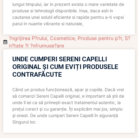
lungul timpului, iar in prezent exista o mare varietate de
produse si tehnologii disponibile. Insa, daca esti in
cautarea unei solutii eficiente si rapide pentru a-ti vopsi
parul in nuante vibrante si naturale,
?ngrijirea P?rului
,
Cosmetice
,
Produse pentru p?r
,
S?
n?tate ?i ?nfrumuse?are
UNDE CUMPERI SERENI CAPELLI
ORIGINAL ȘI CUM EVIȚI PRODUSELE
CONTRAFĂCUTE
Când un produs funcționează, apar și copiile. Dacă vrei
să comanzi Sereni Capelli original, e important să știi de
unde îl iei ca să primești exact tratamentul autentic, la
prețul corect și cu garanție. Îți explicăm mai jos, simplu
și onest. De unde cumperi Sereni Capelli în siguranță
Singurul loc