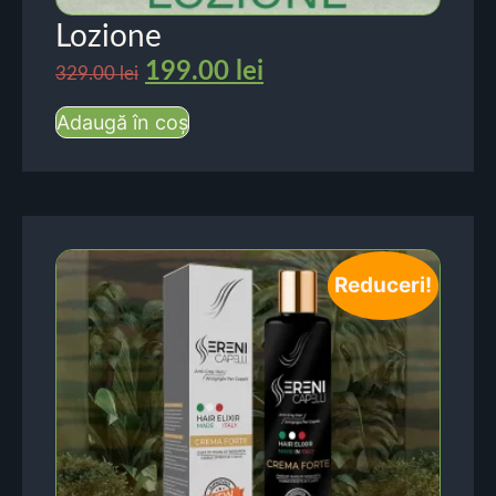
Lozione
199.00
lei
329.00
lei
Adaugă în coș
Reduceri!