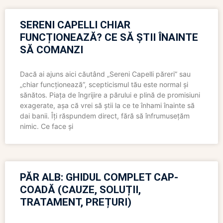
SERENI CAPELLI CHIAR
FUNCȚIONEAZĂ? CE SĂ ȘTII ÎNAINTE
SĂ COMANZI
Dacă ai ajuns aici căutând „Sereni Capelli păreri” sau
„chiar funcționează”, scepticismul tău este normal și
sănătos. Piața de îngrijire a părului e plină de promisiuni
exagerate, așa că vrei să știi la ce te înhami înainte să
dai banii. Îți răspundem direct, fără să înfrumusețăm
nimic. Ce face și
PĂR ALB: GHIDUL COMPLET CAP-
COADĂ (CAUZE, SOLUȚII,
TRATAMENT, PREȚURI)