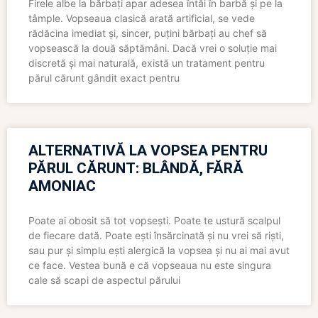
Firele albe la bărbați apar adesea întâi în barbă și pe la
tâmple. Vopseaua clasică arată artificial, se vede
rădăcina imediat și, sincer, puțini bărbați au chef să
vopsească la două săptămâni. Dacă vrei o soluție mai
discretă și mai naturală, există un tratament pentru
părul cărunt gândit exact pentru
ALTERNATIVĂ LA VOPSEA PENTRU
PĂRUL CĂRUNT: BLÂNDĂ, FĂRĂ
AMONIAC
Poate ai obosit să tot vopsești. Poate te ustură scalpul
de fiecare dată. Poate ești însărcinată și nu vrei să riști,
sau pur și simplu ești alergică la vopsea și nu ai mai avut
ce face. Vestea bună e că vopseaua nu este singura
cale să scapi de aspectul părului