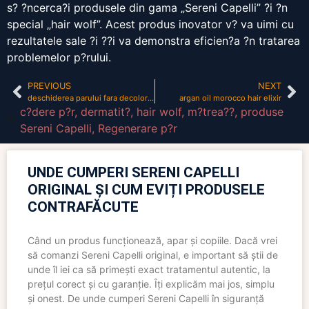
s? ?ncerca?i produsele din gama „Sereni Capelli” ?i ?n
special „hair wolf”. Acest produs inovator v? va uimi cu
rezultatele sale ?i ??i va demonstra eficien?a ?n tratarea
problemelor p?rului.
PREVIOUS
NEXT
deschiderea parului fara decolorare
argan oil morocco hair elixir
c?dere p?r
,
dermatit?
,
hair wolf
,
m?trea??
,
produse
Sereni Capelli
,
Regenerare p?r
UNDE CUMPERI SERENI CAPELLI
ORIGINAL ȘI CUM EVIȚI PRODUSELE
CONTRAFĂCUTE
Când un produs funcționează, apar și copiile. Dacă vrei
să comanzi Sereni Capelli original, e important să știi de
unde îl iei ca să primești exact tratamentul autentic, la
prețul corect și cu garanție. Îți explicăm mai jos, simplu
și onest. De unde cumperi Sereni Capelli în siguranță