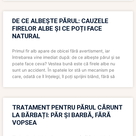
DE CE ALBEȘTE PĂRUL: CAUZELE
FIRELOR ALBE ȘI CE POȚI FACE
NATURAL
Primul fir alb apare de obicei fără avertisment, iar
întrebarea vine imediat după: de ce albește părul și se
poate face ceva? Vestea bună este că firele albe nu
sunt un accident. În spatele lor stă un mecanism pe
care, odată ce îl înțelegi, îl poți sprijini blând, fără să
TRATAMENT PENTRU PĂRUL CĂRUNT
LA BĂRBAȚI: PĂR ȘI BARBĂ, FĂRĂ
VOPSEA