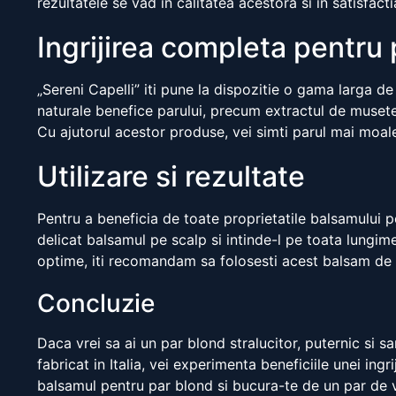
rezultatele se vad in calitatea acestora si in satisfactia
Ingrijirea completa pentru 
„Sereni Capelli” iti pune la dispozitie o gama larga 
naturale benefice parului, precum extractul de musetel,
Cu ajutorul acestor produse, vei simti parul mai moal
Utilizare si rezultate
Pentru a beneficia de toate proprietatile balsamului 
delicat balsamul pe scalp si intinde-l pe toata lungim
optime, iti recomandam sa folosesti acest balsam de
Concluzie
Daca vrei sa ai un par blond stralucitor, puternic si s
fabricat in Italia, vei experimenta beneficiile unei in
balsamul pentru par blond si bucura-te de un par de v