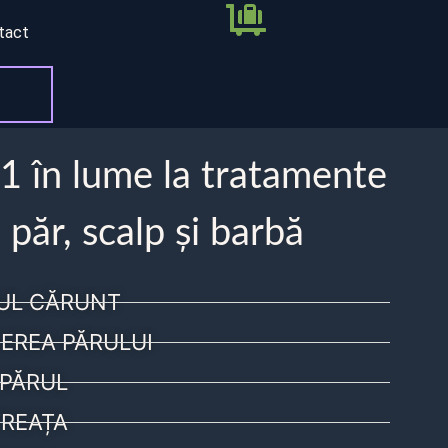
tact
 1 în lume la tratamente
 păr, scalp și barbă
UL CĂRUNT
EREA PĂRULUI
PĂRUL
REAȚA