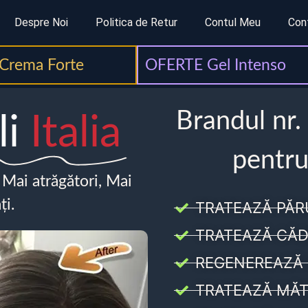
Despre Noi
Politica de Retur
Contul Meu
Con
Crema Forte
OFERTE Gel Intenso
Brandul nr.
li
Italia
pentru
, Mai atrăgători, Mai
ți.
TRATEAZĂ PĂR
TRATEAZĂ CĂD
REGENEREAZĂ 
TRATEAZĂ MĂT