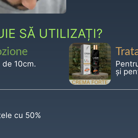
E SĂ UTILIZAȚI?
ozione
Trat
g de 10cm.
Pentr
și pen
ctele cu 50%