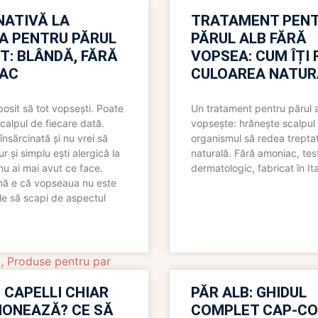
NATIVĂ LA
TRATAMENT PEN
A PENTRU PĂRUL
PĂRUL ALB FĂRĂ
T: BLÂNDĂ, FĂRĂ
VOPSEA: CUM ÎȚI 
AC
CULOAREA NATUR
bosit să tot vopsești. Poate
Un tratament pentru părul 
scalpul de fiecare dată.
vopsește: hrănește scalpul 
însărcinată și nu vrei să
organismul să redea trepta
pur și simplu ești alergică la
naturală. Fără amoniac, tes
nu ai mai avut ce face.
dermatologic, fabricat în Ita
nă e că vopseaua nu este
le să scapi de aspectul
d
,
Produse pentru par
 CAPELLI CHIAR
PĂR ALB: GHIDUL
IONEAZĂ? CE SĂ
COMPLET CAP-C