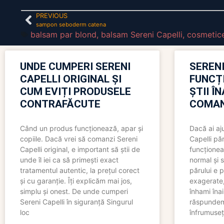
PREVIOUS
sampon seboderm catena
balsam par blond
,
balsam Sereni Capelli
,
cosmetice
UNDE CUMPERI SERENI
SERENI
CAPELLI ORIGINAL ȘI
FUNCȚ
CUM EVIȚI PRODUSELE
ȘTII Î
CONTRAFĂCUTE
COMAN
Când un produs funcționează, apar și
Dacă ai aj
copiile. Dacă vrei să comanzi Sereni
Capelli păr
Capelli original, e important să știi de
funcționea
unde îl iei ca să primești exact
normal și s
tratamentul autentic, la prețul corect
părului e p
și cu garanție. Îți explicăm mai jos,
exagerate, 
simplu și onest. De unde cumperi
înhami înai
Sereni Capelli în siguranță Singurul
răspundem 
loc
înfrumuseț