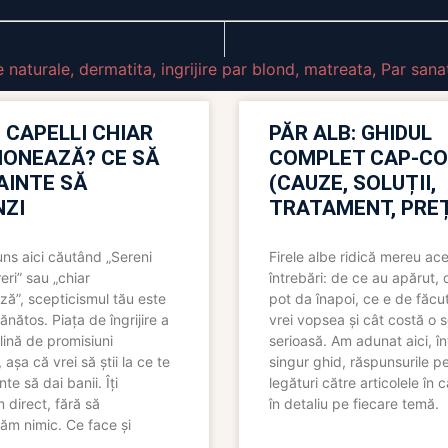
 naturale
,
dermatita
,
ingrijire par blond
,
matreata
,
Par sana
 CAPELLI CHIAR
PĂR ALB: GHIDUL
IONEAZĂ? CE SĂ
COMPLET CAP-C
NAINTE SĂ
(CAUZE, SOLUȚII,
ZI
TRATAMENT, PREȚ
uns aici căutând „Sereni
Firele albe ridică mereu ace
eri” sau „chiar
întrebări: de ce au apărut,
ză”, scepticismul tău este
pot da înapoi, ce e de făcu
ănătos. Piața de îngrijire a
vrei vopsea și cât costă o s
lină de promisiuni
serioasă. Am adunat aici, în
așa că vrei să știi la ce te
singur ghid, răspunsurile pe
nte să dai banii. Îți
legături către articolele în 
direct, fără să
în detaliu pe fiecare temă.
ăm nimic. Ce face și