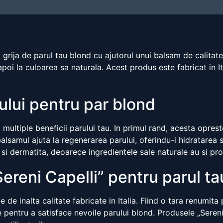
i grija de parul tau blond cu ajutorul unui balsam de calita
poi la culoarea sa naturala. Acest produs este fabricat in It
mului pentru par blond
multiple beneficii parului tau. In primul rand, acesta oprest
lsamul ajuta la regenerarea parului, oferindu-i hidratarea s
si dermatita, deoarece ingredientele sale naturale au si prop
ereni Capelli” pentru parul ta
e inalta calitate fabricate in Italia. Fiind o tara renumita pe
 pentru a satisface nevoile parului blond. Produsele „Sereni 