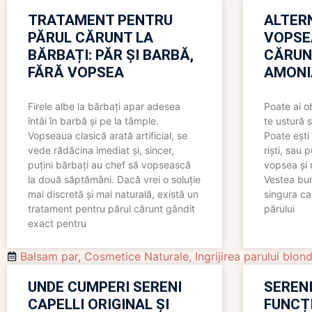
TRATAMENT PENTRU
ALTER
PĂRUL CĂRUNT LA
VOPSE
BĂRBAȚI: PĂR ȘI BARBĂ,
CĂRUN
FĂRĂ VOPSEA
AMONI
Firele albe la bărbați apar adesea
Poate ai o
întâi în barbă și pe la tâmple.
te ustură 
Vopseaua clasică arată artificial, se
Poate ești 
vede rădăcina imediat și, sincer,
riști, sau 
puțini bărbați au chef să vopsească
vopsea și 
la două săptămâni. Dacă vrei o soluție
Vestea bu
mai discretă și mai naturală, există un
singura ca
tratament pentru părul cărunt gândit
părului
exact pentru
Balsam par
,
Cosmetice Naturale
,
Ingrijirea parului blon
UNDE CUMPERI SERENI
SERENI
CAPELLI ORIGINAL ȘI
FUNCȚ