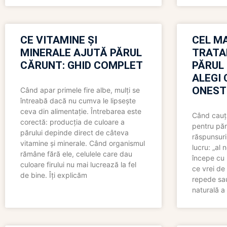
CE VITAMINE ȘI
CEL MA
MINERALE AJUTĂ PĂRUL
TRATA
CĂRUNT: GHID COMPLET
PĂRUL
ALEGI 
ONEST
Când apar primele fire albe, mulți se
întreabă dacă nu cumva le lipsește
ceva din alimentație. Întrebarea este
Când cauți
corectă: producția de culoare a
pentru păr
părului depinde direct de câteva
răspunsuri
vitamine și minerale. Când organismul
lucru: „al
rămâne fără ele, celulele care dau
începe cu 
culoare firului nu mai lucrează la fel
ce vrei de 
de bine. Îți explicăm
repede sau
naturală a 