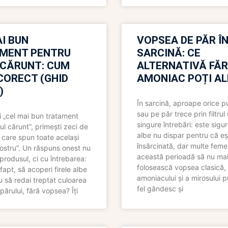
I BUN
VOPSEA DE PĂR Î
MENT PENTRU
SARCINĂ: CE
 CĂRUNT: CUM
ALTERNATIVĂ FĂ
CORECT (GHID
AMONIAC POȚI A
)
În sarcină, aproape orice pu
sau pe păr trece prin filtrul
 „cel mai bun tratament
singure întrebări: este sigur
ul cărunt”, primești zeci de
albe nu dispar pentru că eș
 care spun toate același
însărcinată, dar multe femei
 nostru”. Un răspuns onest nu
această perioadă să nu ma
produsul, ci cu întrebarea:
folosească vopsea clasică,
fapt, să acoperi firele albe
amoniacului și a mirosului p
 să redai treptat culoarea
fel gândesc și
părului, fără vopsea? Îți