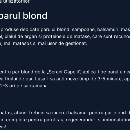
 utilizatorilor.
parul blond
de produse dedicate parului blond: sampoane, balsamuri, mas
 uleiul de argan si proteinele de matase, care sunt recunoscu
e, mai matasos si mai usor de gestionat.
pentru par blond de la „Sereni Capelli”, aplica-l pe parul u
ea firului de par. Lasa-l sa actioneze timp de 3-5 minute, ap
 2-3 ori pe saptamana.
anatos, atunci trebuie sa incerci balsamul pentru par blond de
grijiri complete pentru parul tau, regenerandu-l si imbunata
is!