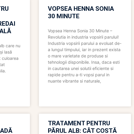
TRU
VOPSEA HENNA SONIA
30 MINUTE
REDAI
ALĂ
Vopsea Henna Sonia 30 Minute –
Revolutia in industria vopsirii parului!
Industria vopsirii parului a evoluat de-
alb care nu
a lungul timpului, iar in prezent exista
și lasă
o mare varietate de produse si
t culoarea
tehnologii disponibile. Insa, daca esti
tat
in cautarea unei solutii eficiente si
lia.
rapide pentru a-ti vopsi parul in
nuante vibrante si naturale,
TRATAMENT PENTRU
OADĂ
PĂRUL ALB: CÂT COSTĂ