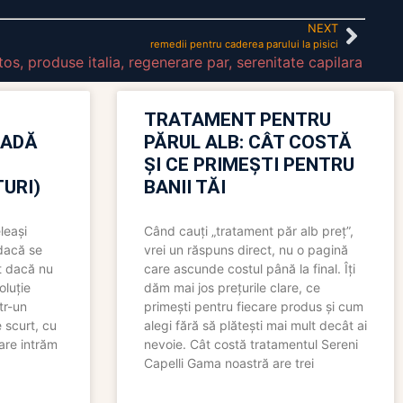
NEXT
remedii pentru caderea parului la pisici
tos
,
produse italia
,
regenerare par
,
serenitate capilara
TRATAMENT PENTRU
OADĂ
PĂRUL ALB: CÂT COSTĂ
ȘI CE PRIMEȘTI PENTRU
URI)
BANII TĂI
leași
Când cauți „tratament păr alb preț”,
 dacă se
vrei un răspuns direct, nu o pagină
t dacă nu
care ascunde costul până la final. Îți
oluție
dăm mai jos prețurile clare, ce
tr-un
primești pentru fiecare produs și cum
 scurt, cu
alegi fără să plătești mai mult decât ai
care intrăm
nevoie. Cât costă tratamentul Sereni
Capelli Gama noastră are trei