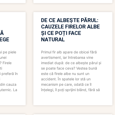
N
DE CE ALBEȘTE PĂRUL:
CAUZELE FIRELOR ALBE
RĂ
ȘI CE POȚI FACE
LEGE
NATURAL
i pe piele
Primul fir alb apare de obicei fără
 unei
avertisment, iar întrebarea vine
? Firele
imediat după: de ce albește părul și
ti
se poate face ceva? Vestea bună
 preferă în
este că firele albe nu sunt un
i
accident. În spatele lor stă un
 din cauza
mecanism pe care, odată ce îl
uternic. La
înțelegi, îl poți sprijini blând, fără să