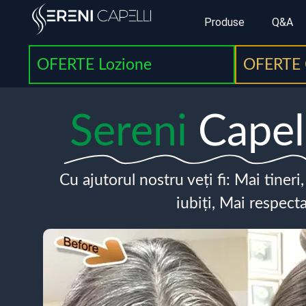
Produse
Q&A
OFERTE Lozione
OFERTE 
Sereni
Capel
Cu ajutorul nostru veți fi: Mai tineri
iubiți, Mai respecta