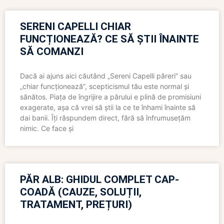
SERENI CAPELLI CHIAR
FUNCȚIONEAZĂ? CE SĂ ȘTII ÎNAINTE
SĂ COMANZI
Dacă ai ajuns aici căutând „Sereni Capelli păreri” sau
„chiar funcționează”, scepticismul tău este normal și
sănătos. Piața de îngrijire a părului e plină de promisiuni
exagerate, așa că vrei să știi la ce te înhami înainte să
dai banii. Îți răspundem direct, fără să înfrumusețăm
nimic. Ce face și
PĂR ALB: GHIDUL COMPLET CAP-
COADĂ (CAUZE, SOLUȚII,
TRATAMENT, PREȚURI)