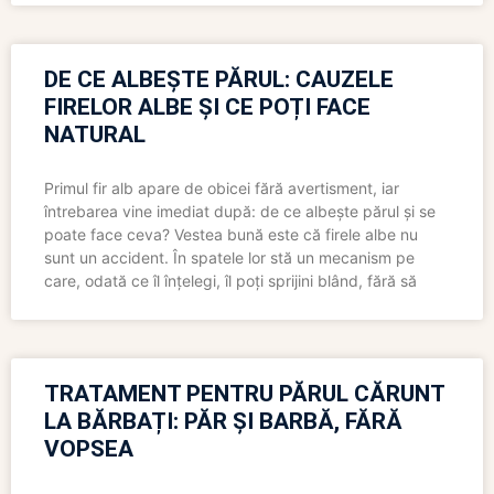
DE CE ALBEȘTE PĂRUL: CAUZELE
FIRELOR ALBE ȘI CE POȚI FACE
NATURAL
Primul fir alb apare de obicei fără avertisment, iar
întrebarea vine imediat după: de ce albește părul și se
poate face ceva? Vestea bună este că firele albe nu
sunt un accident. În spatele lor stă un mecanism pe
care, odată ce îl înțelegi, îl poți sprijini blând, fără să
TRATAMENT PENTRU PĂRUL CĂRUNT
LA BĂRBAȚI: PĂR ȘI BARBĂ, FĂRĂ
VOPSEA