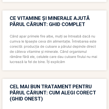
CE VITAMINE ȘI MINERALE AJUTĂ
PĂRUL CĂRUNT: GHID COMPLET
Când apar primele fire albe, mulți se întreabă dacă nu
cumva le lipsește ceva din alimentație. Întrebarea este
corectă: producția de culoare a părului depinde direct
de câteva vitamine și minerale. Când organismul
rămâne fără ele, celulele care dau culoare firului nu mai
lucrează la fel de bine. Îți explicăm
CEL MAI BUN TRATAMENT PENTRU
PĂRUL CĂRUNT: CUM ALEGI CORECT
(GHID ONEST)