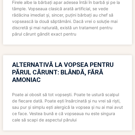
Firele albe la bărbați apar adesea întâi în barbă și pe la
tâmple. Vopseaua clasică arată artificial, se vede
rădăcina imediat și, sincer, puțini bărbați au chef să
vopsească la două săptămâni. Dacă vrei o soluție mai
discretă și mai naturală, există un tratament pentru
părul cărunt gândit exact pentru
ALTERNATIVĂ LA VOPSEA PENTRU
PĂRUL CĂRUNT: BLÂNDĂ, FĂRĂ
AMONIAC
Poate ai obosit să tot vopsești. Poate te ustură scalpul
de fiecare dată. Poate ești însărcinată și nu vrei să riști,
sau pur și simplu ești alergică la vopsea și nu ai mai avut
ce face. Vestea bună e că vopseaua nu este singura
cale să scapi de aspectul părului