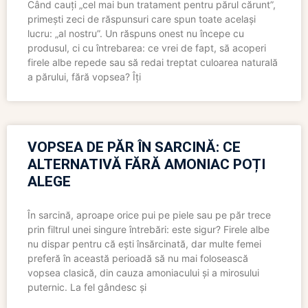
Când cauți „cel mai bun tratament pentru părul cărunt”,
primești zeci de răspunsuri care spun toate același
lucru: „al nostru”. Un răspuns onest nu începe cu
produsul, ci cu întrebarea: ce vrei de fapt, să acoperi
firele albe repede sau să redai treptat culoarea naturală
a părului, fără vopsea? Îți
VOPSEA DE PĂR ÎN SARCINĂ: CE
ALTERNATIVĂ FĂRĂ AMONIAC POȚI
ALEGE
În sarcină, aproape orice pui pe piele sau pe păr trece
prin filtrul unei singure întrebări: este sigur? Firele albe
nu dispar pentru că ești însărcinată, dar multe femei
preferă în această perioadă să nu mai folosească
vopsea clasică, din cauza amoniacului și a mirosului
puternic. La fel gândesc și