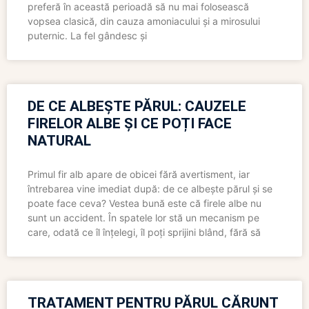
preferă în această perioadă să nu mai folosească
vopsea clasică, din cauza amoniacului și a mirosului
puternic. La fel gândesc și
DE CE ALBEȘTE PĂRUL: CAUZELE
FIRELOR ALBE ȘI CE POȚI FACE
NATURAL
Primul fir alb apare de obicei fără avertisment, iar
întrebarea vine imediat după: de ce albește părul și se
poate face ceva? Vestea bună este că firele albe nu
sunt un accident. În spatele lor stă un mecanism pe
care, odată ce îl înțelegi, îl poți sprijini blând, fără să
TRATAMENT PENTRU PĂRUL CĂRUNT