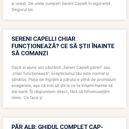
și onest. De unde cumperi Sereni Capelli în siguranță
Singurul loc
SERENI CAPELLI CHIAR
FUNCȚIONEAZĂ? CE SĂ ȘTII ÎNAINTE
SĂ COMANZI
Dacă ai ajuns aici căutând „Sereni Capelli păreri” sau
„chiar funcționează”, scepticismul tău este normal și
sănătos. Piața de îngrijire a părului e plină de promisiuni
exagerate, așa că vrei să știi la ce te înhami înainte să
dai banii. Îți răspundem direct, fără să înfrumusețăm
nimic. Ce face și
PĂR ALB: GHIDUL COMPLET CAP-