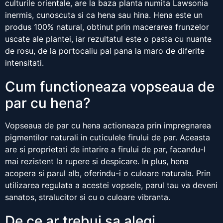
culturile orientale, are la baza planta numita Lawsonia
inermis, cunoscuta si ca hena sau hina. Hena este un
produs 100% natural, obtinut prin macerarea frunzelor
uscate ale plantei, iar rezultatul este o pasta cu nuante
de rosu, de la portocaliu pal pana la maro de diferite
intensitati.
Cum functioneaza vopseaua de
par cu hena?
Vopseaua de par cu hena actioneaza prin impregnarea
pigmentilor naturali in cuticulele firului de par. Aceasta
are si proprietati de intarire a firului de par, facandu-l
mai rezistent la rupere si despicare. In plus, hena
acopera si parul alb, oferindu-i o culoare naturala. Prin
utilizarea regulata a acestei vopsele, parul tau va deveni
sanatos, stralucitor si cu o culoare vibranta.
De ce ar trebui sa alegi