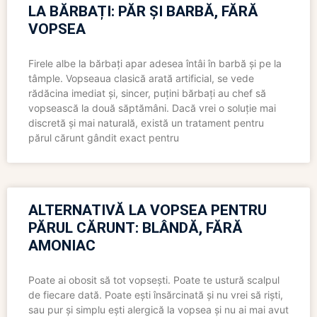
LA BĂRBAȚI: PĂR ȘI BARBĂ, FĂRĂ
VOPSEA
Firele albe la bărbați apar adesea întâi în barbă și pe la
tâmple. Vopseaua clasică arată artificial, se vede
rădăcina imediat și, sincer, puțini bărbați au chef să
vopsească la două săptămâni. Dacă vrei o soluție mai
discretă și mai naturală, există un tratament pentru
părul cărunt gândit exact pentru
ALTERNATIVĂ LA VOPSEA PENTRU
PĂRUL CĂRUNT: BLÂNDĂ, FĂRĂ
AMONIAC
Poate ai obosit să tot vopsești. Poate te ustură scalpul
de fiecare dată. Poate ești însărcinată și nu vrei să riști,
sau pur și simplu ești alergică la vopsea și nu ai mai avut