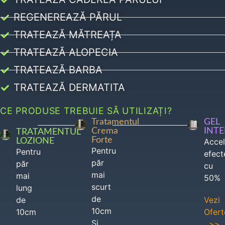
REGENEREAZĂ PĂRUL
TRATEAZĂ MĂTREAȚA
TRATEAZĂ ALOPECIA
TRATEAZĂ BARBA
TRATEAZĂ DERMATITA
CE PRODUSE TREBUIE SĂ UTILIZAȚI?
Tratamentul
GEL
Crema
INT
TRATAMENTUL
Forte
LOZIONE
Acce
Pentru
Pentru
efect
păr
păr
cu
mai
mai
50%
scurt
lung
de
de
Vezi
10cm
10cm
Ofert
Si
>>