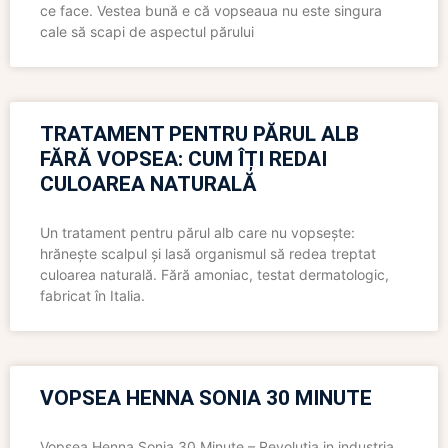
ce face. Vestea bună e că vopseaua nu este singura
cale să scapi de aspectul părului
TRATAMENT PENTRU PĂRUL ALB
FĂRĂ VOPSEA: CUM ÎȚI REDAI
CULOAREA NATURALĂ
Un tratament pentru părul alb care nu vopsește:
hrănește scalpul și lasă organismul să redea treptat
culoarea naturală. Fără amoniac, testat dermatologic,
fabricat în Italia.
VOPSEA HENNA SONIA 30 MINUTE
Vopsea Henna Sonia 30 Minute – Revolutia in industria