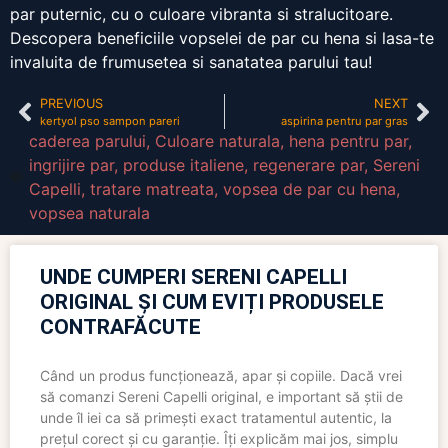
par puternic, cu o culoare vibranta si stralucitoare.
Descopera beneficiile vopselei de par cu hena si lasa-te
invaluita de frumusetea si sanatatea parului tau!
PREVIOUS
NEXT
kertyol pso sampon pareri
aspirina pentru par gras
caderea parului
,
Culoare naturala
,
hena pentru par
,
ingrijire par
,
produse italiene
,
regenerare par
,
Sereni
Capelli
,
tratare matreata
,
vopsea de par cu hena
,
vopsea naturala
UNDE CUMPERI SERENI CAPELLI
ORIGINAL ȘI CUM EVIȚI PRODUSELE
CONTRAFĂCUTE
Când un produs funcționează, apar și copiile. Dacă vrei
să comanzi Sereni Capelli original, e important să știi de
unde îl iei ca să primești exact tratamentul autentic, la
prețul corect și cu garanție. Îți explicăm mai jos, simplu