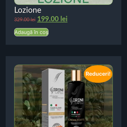
Lozione
199.00
lei
329.00
lei
Adaugă în coș
Reduceri!