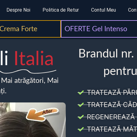
Despre Noi
Politica de Retur
Contul Meu
Con
Crema Forte
OFERTE Gel Intenso
Brandul nr.
li
Italia
pentru
, Mai atrăgători, Mai
ți.
TRATEAZĂ PĂR
TRATEAZĂ CĂD
REGENEREAZĂ 
TRATEAZĂ MĂT