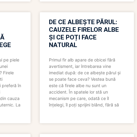
N
DE CE ALBEȘTE PĂRUL:
CAUZELE FIRELOR ALBE
RĂ
ȘI CE POȚI FACE
LEGE
NATURAL
i pe piele
Primul fir alb apare de obicei fără
 unei
avertisment, iar întrebarea vine
? Firele
imediat după: de ce albește părul și
ti
se poate face ceva? Vestea bună
 preferă în
este că firele albe nu sunt un
i
accident. În spatele lor stă un
 din cauza
mecanism pe care, odată ce îl
uternic. La
înțelegi, îl poți sprijini blând, fără să