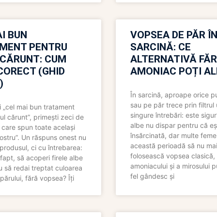
I BUN
VOPSEA DE PĂR Î
MENT PENTRU
SARCINĂ: CE
 CĂRUNT: CUM
ALTERNATIVĂ FĂ
CORECT (GHID
AMONIAC POȚI A
)
În sarcină, aproape orice pu
sau pe păr trece prin filtrul
 „cel mai bun tratament
singure întrebări: este sigur
ul cărunt”, primești zeci de
albe nu dispar pentru că eș
 care spun toate același
însărcinată, dar multe femei
 nostru”. Un răspuns onest nu
această perioadă să nu ma
produsul, ci cu întrebarea:
folosească vopsea clasică,
fapt, să acoperi firele albe
amoniacului și a mirosului p
 să redai treptat culoarea
fel gândesc și
părului, fără vopsea? Îți