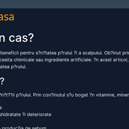
casa
?n cas?
eneficii pentru s?n?tatea p?rului ?i a scalpului. Ob?inut pri
esita chimicale sau ingrediente artificiale. ?n acest articol,
atea p?rului.
c?
?n?t??ii p?rului. Prin con?inutul s?u bogat ?n vitamine, mine
a
hidratate ?i deteriorate
ra produc?ia de sebum