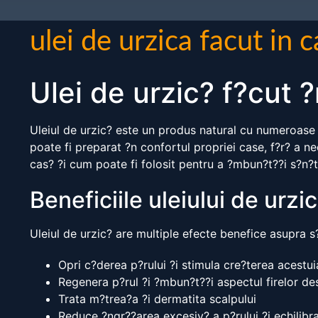
ulei de urzica facut in 
Ulei de urzic? f?cut 
Uleiul de urzic? este un produs natural cu numeroase b
poate fi preparat ?n confortul propriei case, f?r? a nec
cas? ?i cum poate fi folosit pentru a ?mbun?t??i s?n?t
Beneficiile uleiului de urzi
Uleiul de urzic? are multiple efecte benefice asupra s
Opri c?derea p?rului ?i stimula cre?terea acestui
Regenera p?rul ?i ?mbun?t??i aspectul firelor des
Trata m?trea?a ?i dermatita scalpului
Reduce ?ngr??area excesiv? a p?rului ?i echilib