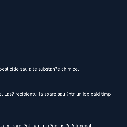
 pesticide sau alte substan?e chimice.
e. Las? recipientul la soare sau ?ntr-un loc cald timp
la culoare, ?ntr-un loc r?coros ?i ?ntunecat.