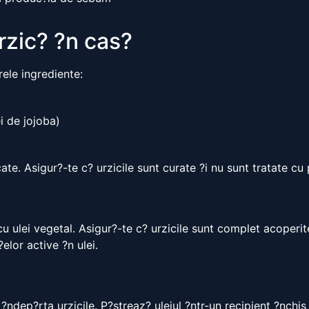
rzic? ?n cas?
rele ingrediente:
i de jojoba)
ate. Asigur?-te c? urzicile sunt curate ?i nu sunt tratate cu
cu ulei vegetal. Asigur?-te c? urzicile sunt complet acoperit
lor active ?n ulei.
dep?rta urzicile. P?streaz? uleiul ?ntr-un recipient ?nchis 