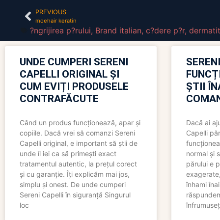
PREVIOUS
moehair keratin
?ngrijirea p?rului
,
Brand italian
,
c?dere p?r
,
dermatit
UNDE CUMPERI SERENI
SERENI
CAPELLI ORIGINAL ȘI
FUNCȚ
CUM EVIȚI PRODUSELE
ȘTII Î
CONTRAFĂCUTE
COMAN
Când un produs funcționează, apar și
Dacă ai aj
copiile. Dacă vrei să comanzi Sereni
Capelli păr
Capelli original, e important să știi de
funcționea
unde îl iei ca să primești exact
normal și s
tratamentul autentic, la prețul corect
părului e p
și cu garanție. Îți explicăm mai jos,
exagerate, 
simplu și onest. De unde cumperi
înhami înai
Sereni Capelli în siguranță Singurul
răspundem 
loc
înfrumuseț