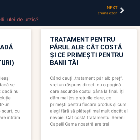
NEXT
crema ozon
li
,
ulei de urzic?
TRATAMENT PENTRU
OADĂ
PĂRUL ALB: CÂT COSTĂ
ȘI CE PRIMEȘTI PENTRU
URI)
BANII TĂI
leași
Când cauți „tratament păr alb preț”,
 dacă se
vrei un răspuns direct, nu o pagină
t dacă nu
care ascunde costul până la final. Îți
oluție
dăm mai jos prețurile clare, ce
tr-un
primești pentru fiecare produs și cum
 scurt, cu
alegi fără să plătești mai mult decât ai
care intrăm
nevoie. Cât costă tratamentul Sereni
Capelli Gama noastră are trei