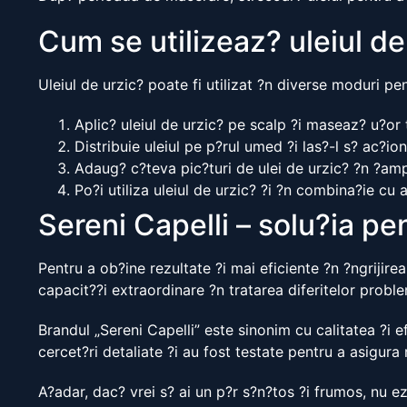
Cum se utilizeaz? uleiul de
Uleiul de urzic? poate fi utilizat ?n diverse moduri pen
Aplic? uleiul de urzic? pe scalp ?i maseaz? u?or
Distribuie uleiul pe p?rul umed ?i las?-l s? ac?
Adaug? c?teva pic?turi de ulei de urzic? ?n ?amp
Po?i utiliza uleiul de urzic? ?i ?n combina?ie cu 
Sereni Capelli – solu?ia pe
Pentru a ob?ine rezultate ?i mai eficiente ?n ?ngrijire
capacit??i extraordinare ?n tratarea diferitelor proble
Brandul „Sereni Capelli” este sinonim cu calitatea ?i 
cercet?ri detaliate ?i au fost testate pentru a asigura
A?adar, dac? vrei s? ai un p?r s?n?tos ?i frumos, nu ezi