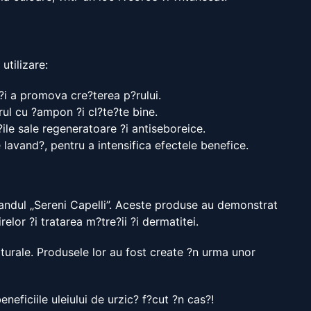
utilizare:
?i a promova cre?terea p?rului.
rul cu ?ampon ?i cl?te?te bine.
ile sale regeneratoare ?i antiseboreice.
e lavand?, pentru a intensifica efectele benefice.
 brandul „Sereni Capelli”. Aceste produse au demonstrat
elor ?i tratarea m?tre?ii ?i dermatitei.
aturale. Produsele lor au fost create ?n urma unor
neficiile uleiului de urzic? f?cut ?n cas?!