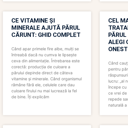
CE VITAMINE ȘI
CEL MA
MINERALE AJUTĂ PĂRUL
TRATA
CĂRUNT: GHID COMPLET
PĂRUL
ALEGI 
ONEST
Când apar primele fire albe, mulți se
întreabă dacă nu cumva le lipsește
ceva din alimentație. Întrebarea este
Când cauți
corectă: producția de culoare a
pentru păr
părului depinde direct de câteva
răspunsuri
vitamine și minerale. Când organismul
lucru: „al
rămâne fără ele, celulele care dau
începe cu 
culoare firului nu mai lucrează la fel
ce vrei de 
de bine. Îți explicăm
repede sau
naturală a 