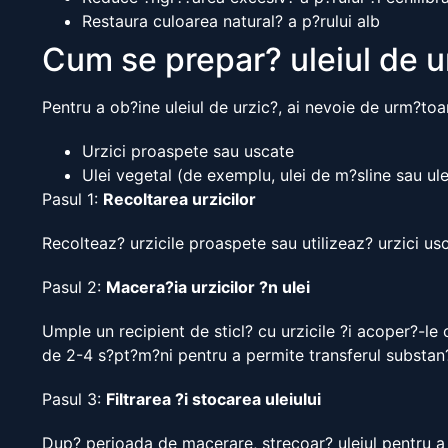
Restaura culoarea natural? a p?rului alb
Cum se prepar? uleiul de u
Pentru a ob?ine uleiul de urzic?, ai nevoie de urm?toa
Urzici proaspete sau uscate
Ulei vegetal (de exemplu, ulei de m?sline sau ule
Pasul 1:
Recoltarea urzicilor
Recolteaz? urzicile proaspete sau utilizeaz? urzici usc
Pasul 2:
Macera?ia urzicilor ?n ulei
Umple un recipient de sticl? cu urzicile ?i acoper?-le 
de 2-4 s?pt?m?ni pentru a permite transferul substan?e
Pasul 3:
Filtrarea ?i stocarea uleiului
Dup? perioada de macerare, strecoar? uleiul pentru a ?n