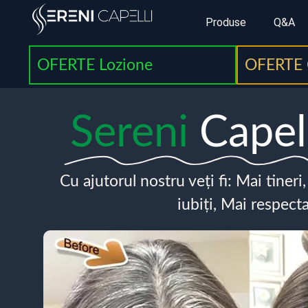
Produse
Q&A
OFERTE Lozione
OFERTE 
Sereni
Capel
Cu ajutorul nostru veți fi: Mai tineri
iubiți, Mai respecta