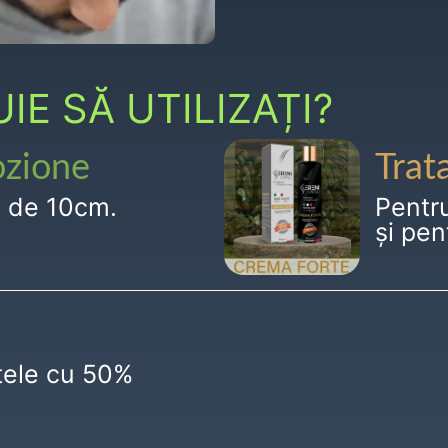
E SĂ UTILIZAȚI?
ozione
Trat
g de 10cm.
Pentr
și pen
ctele cu 50%