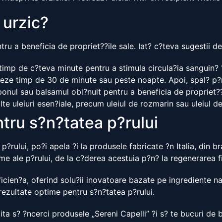
 urzic?
tru a beneficia de propriet??ile sale. Iat? c?teva sugestii de 
 timp de c?teva minute pentru a stimula circula?ia sanguin? 
ioneze timp de 30 de minute sau peste noapte. Apoi, spal? p?
onul sau balsamul obi?nuit pentru a beneficia de propriet??
alte uleiuri esen?iale, precum uleiul de rozmarin sau uleiul d
ntru s?n?tatea p?rului
a p?rului, po?i apela ?i la produsele fabricate ?n Italia, din
me ale p?rului, de la c?derea acestuia p?n? la regenerarea fir
eficien?a, oferind solu?ii inovatoare bazate pe ingrediente n
 rezultate optime pentru s?n?tatea p?rului.
ta s? ?ncerci produsele „Sereni Capelli” ?i s? te bucuri de be