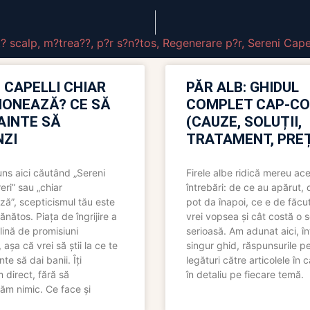
? scalp
,
m?trea??
,
p?r s?n?tos
,
Regenerare p?r
,
Sereni Capel
 CAPELLI CHIAR
PĂR ALB: GHIDUL
IONEAZĂ? CE SĂ
COMPLET CAP-C
NAINTE SĂ
(CAUZE, SOLUȚII,
ZI
TRATAMENT, PREȚ
uns aici căutând „Sereni
Firele albe ridică mereu ace
eri” sau „chiar
întrebări: de ce au apărut,
ză”, scepticismul tău este
pot da înapoi, ce e de făcu
ănătos. Piața de îngrijire a
vrei vopsea și cât costă o s
lină de promisiuni
serioasă. Am adunat aici, în
așa că vrei să știi la ce te
singur ghid, răspunsurile pe
nte să dai banii. Îți
legături către articolele în 
direct, fără să
în detaliu pe fiecare temă.
ăm nimic. Ce face și