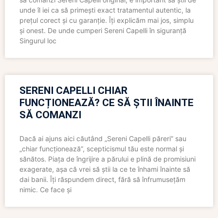
unde îl iei ca să primești exact tratamentul autentic, la
prețul corect și cu garanție. Îți explicăm mai jos, simplu
și onest. De unde cumperi Sereni Capelli în siguranță
Singurul loc
SERENI CAPELLI CHIAR
FUNCȚIONEAZĂ? CE SĂ ȘTII ÎNAINTE
SĂ COMANZI
Dacă ai ajuns aici căutând „Sereni Capelli păreri” sau
„chiar funcționează”, scepticismul tău este normal și
sănătos. Piața de îngrijire a părului e plină de promisiuni
exagerate, așa că vrei să știi la ce te înhami înainte să
dai banii. Îți răspundem direct, fără să înfrumusețăm
nimic. Ce face și