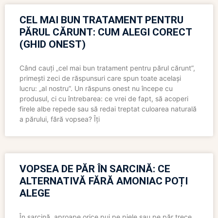
CEL MAI BUN TRATAMENT PENTRU
PĂRUL CĂRUNT: CUM ALEGI CORECT
(GHID ONEST)
Când cauți „cel mai bun tratament pentru părul cărunt”,
primești zeci de răspunsuri care spun toate același
lucru: „al nostru”. Un răspuns onest nu începe cu
produsul, ci cu întrebarea: ce vrei de fapt, să acoperi
firele albe repede sau să redai treptat culoarea naturală
a părului, fără vopsea? Îți
VOPSEA DE PĂR ÎN SARCINĂ: CE
ALTERNATIVĂ FĂRĂ AMONIAC POȚI
ALEGE
În sarcină, aproape orice pui pe piele sau pe păr trece