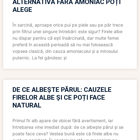
ALTERNATIVĂ FĂRĂ AMONIAC POȚI
ALEGE
În sarcină, aproape orice pui pe piele sau pe păr trece
prin filtrul unei singure întrebări: este sigur? Firele albe
nu dispar pentru că ești însărcinată, dar multe femei
preferă în această perioadă să nu mai folosească
vopsea clasică, din cauza amoniacului și a mirosului
puternic. La fel gândesc și
DE CE ALBEȘTE PĂRUL: CAUZELE
FIRELOR ALBE ȘI CE POȚI FACE
NATURAL
Primul fir alb apare de obicei fără avertisment, iar
întrebarea vine imediat după: de ce albește părul și se
poate face ceva? Vestea bună este că firele albe nu