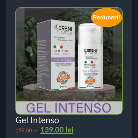
Reduceri!
Gel Intenso
139.00
lei
159.00
lei