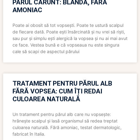
PĂRUL CĂRUNT: BLÂNDĂ, FĂRĂ
AMONIAC
Poate ai obosit să tot vopsești. Poate te ustură scalpul
de fiecare dată. Poate ești însărcinată și nu vrei să riști,
sau pur și simplu ești alergică la vopsea și nu ai mai avut
ce face. Vestea bună e că vopseaua nu este singura
cale să scapi de aspectul părului
TRATAMENT PENTRU PĂRUL ALB
FĂRĂ VOPSEA: CUM ÎȚI REDAI
CULOAREA NATURALĂ
Un tratament pentru părul alb care nu vopsește:
hrănește scalpul și lasă organismul să redea treptat
culoarea naturală. Fără amoniac, testat dermatologic,
fabricat în Italia.