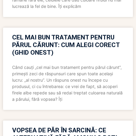
lucrează la fel de bine. Îți explicăm
CEL MAI BUN TRATAMENT PENTRU
PĂRUL CĂRUNT: CUM ALEGI CORECT
(GHID ONEST)
Când cauți „cel mai bun tratament pentru părul cărunt”,
primești zeci de răspunsuri care spun toate același
lucru: „al nostru”. Un răspuns onest nu începe cu
produsul, ci cu întrebarea: ce vrei de fapt, să acoperi
firele albe repede sau să redai treptat culoarea naturală
a părului, fără vopsea? Îți
VOPSEA DE PĂR ÎN SARCINĂ: CE