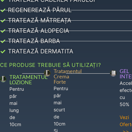
REGENEREAZĂ PĂRUL
TRATEAZĂ MĂTREAȚA
TRATEAZĂ ALOPECIA
TRATEAZĂ BARBA
TRATEAZĂ DERMATITA
CE PRODUSE TREBUIE SĂ UTILIZAȚI?
Tratamentul
GEL
Crema
INT
TRATAMENTUL
Forte
LOZIONE
Acce
Pentru
Pentru
efect
păr
păr
cu
mai
mai
50%
scurt
lung
de
de
Vezi
10cm
10cm
Ofert
Si
>>