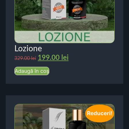
Lozione
199.00
lei
329.00
lei
Adaugă în coș
Reduceri!