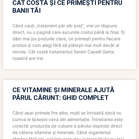
CÂT COSTĂ ȘI CE PRIMEȘTI PENTRU
BANII TĂI
Când cauți „tratament păr alb preț”, vrei un răspuns
direct, nu o pagină care ascunde costul până la final. Îți
dăm mai jos prețurile clare, ce primești pentru fiecare
produs și cum alegi fără să plătești mai mult decât ai
nevoie. Cât costă tratamentul Sereni Capelli Gama
noastră are trei
CE VITAMINE ȘI MINERALE AJUTĂ
PĂRUL CĂRUNT: GHID COMPLET
Când apar primele fire albe, mulți se întreabă dacă nu
cumva le lipsește ceva din alimentație. Întrebarea este
corectă: producția de culoare a părului depinde direct
de câteva vitamine și minerale. Când organismul
rămâne fără ele, celulele care dau culoare firului nu mai