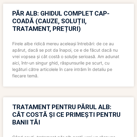
PĂR ALB: GHIDUL COMPLET CAP-
COADĂ (CAUZE, SOLUȚII,
TRATAMENT, PREȚURI)
Firele albe ridică mereu aceleași întrebări: de ce au
apărut, dacă se pot da înapoi, ce e de făcut dacă nu
vrei vopsea și cât costă o soluție serioasă. Am adunat
aici, într-un singur ghid, răspunsurile pe scurt, cu
legături către articolele în care intrăm în detaliu pe
fiecare temă.
TRATAMENT PENTRU PĂRUL ALB:
CÂT COSTĂ ȘI CE PRIMEȘTI PENTRU
BANII TĂI