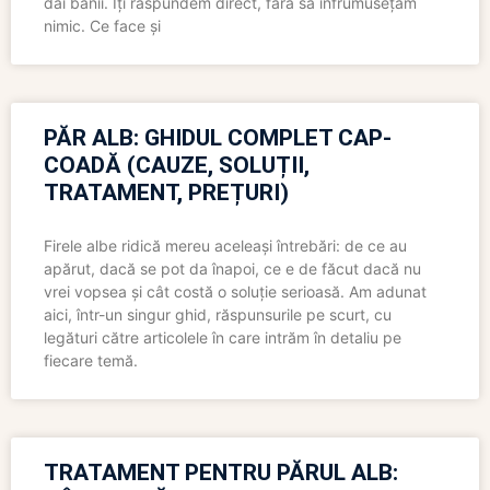
dai banii. Îți răspundem direct, fără să înfrumusețăm
nimic. Ce face și
PĂR ALB: GHIDUL COMPLET CAP-
COADĂ (CAUZE, SOLUȚII,
TRATAMENT, PREȚURI)
Firele albe ridică mereu aceleași întrebări: de ce au
apărut, dacă se pot da înapoi, ce e de făcut dacă nu
vrei vopsea și cât costă o soluție serioasă. Am adunat
aici, într-un singur ghid, răspunsurile pe scurt, cu
legături către articolele în care intrăm în detaliu pe
fiecare temă.
TRATAMENT PENTRU PĂRUL ALB: