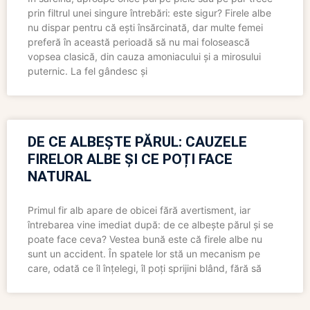
prin filtrul unei singure întrebări: este sigur? Firele albe
nu dispar pentru că ești însărcinată, dar multe femei
preferă în această perioadă să nu mai folosească
vopsea clasică, din cauza amoniacului și a mirosului
puternic. La fel gândesc și
DE CE ALBEȘTE PĂRUL: CAUZELE
FIRELOR ALBE ȘI CE POȚI FACE
NATURAL
Primul fir alb apare de obicei fără avertisment, iar
întrebarea vine imediat după: de ce albește părul și se
poate face ceva? Vestea bună este că firele albe nu
sunt un accident. În spatele lor stă un mecanism pe
care, odată ce îl înțelegi, îl poți sprijini blând, fără să