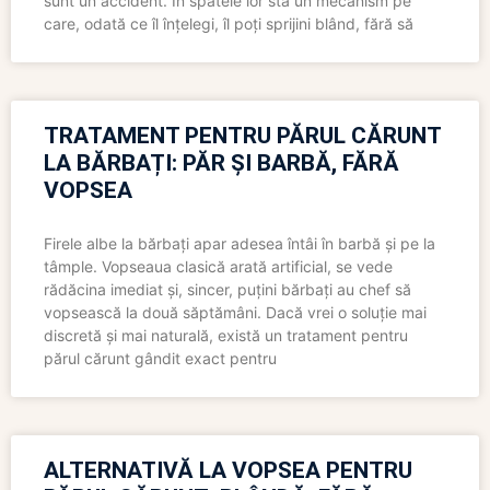
sunt un accident. În spatele lor stă un mecanism pe
care, odată ce îl înțelegi, îl poți sprijini blând, fără să
TRATAMENT PENTRU PĂRUL CĂRUNT
LA BĂRBAȚI: PĂR ȘI BARBĂ, FĂRĂ
VOPSEA
Firele albe la bărbați apar adesea întâi în barbă și pe la
tâmple. Vopseaua clasică arată artificial, se vede
rădăcina imediat și, sincer, puțini bărbați au chef să
vopsească la două săptămâni. Dacă vrei o soluție mai
discretă și mai naturală, există un tratament pentru
părul cărunt gândit exact pentru
ALTERNATIVĂ LA VOPSEA PENTRU