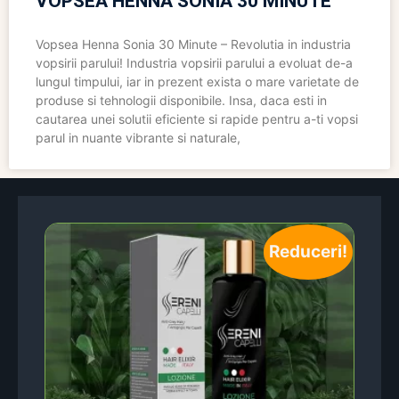
VOPSEA HENNA SONIA 30 MINUTE
Vopsea Henna Sonia 30 Minute – Revolutia in industria
vopsirii parului! Industria vopsirii parului a evoluat de-a
lungul timpului, iar in prezent exista o mare varietate de
produse si tehnologii disponibile. Insa, daca esti in
cautarea unei solutii eficiente si rapide pentru a-ti vopsi
parul in nuante vibrante si naturale,
Reduceri!