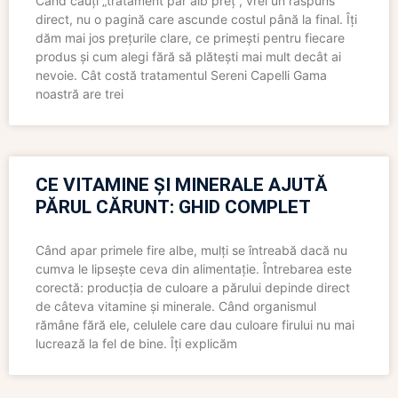
Când cauți „tratament păr alb preț”, vrei un răspuns
direct, nu o pagină care ascunde costul până la final. Îți
dăm mai jos prețurile clare, ce primești pentru fiecare
produs și cum alegi fără să plătești mai mult decât ai
nevoie. Cât costă tratamentul Sereni Capelli Gama
noastră are trei
CE VITAMINE ȘI MINERALE AJUTĂ
PĂRUL CĂRUNT: GHID COMPLET
Când apar primele fire albe, mulți se întreabă dacă nu
cumva le lipsește ceva din alimentație. Întrebarea este
corectă: producția de culoare a părului depinde direct
de câteva vitamine și minerale. Când organismul
rămâne fără ele, celulele care dau culoare firului nu mai
lucrează la fel de bine. Îți explicăm