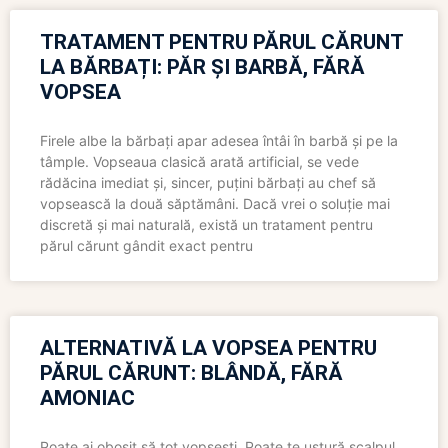
TRATAMENT PENTRU PĂRUL CĂRUNT
LA BĂRBAȚI: PĂR ȘI BARBĂ, FĂRĂ
VOPSEA
Firele albe la bărbați apar adesea întâi în barbă și pe la
tâmple. Vopseaua clasică arată artificial, se vede
rădăcina imediat și, sincer, puțini bărbați au chef să
vopsească la două săptămâni. Dacă vrei o soluție mai
discretă și mai naturală, există un tratament pentru
părul cărunt gândit exact pentru
ALTERNATIVĂ LA VOPSEA PENTRU
PĂRUL CĂRUNT: BLÂNDĂ, FĂRĂ
AMONIAC
Poate ai obosit să tot vopsești. Poate te ustură scalpul