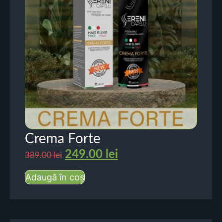
Crema Forte
249.00
lei
389.00
lei
Adaugă în coș